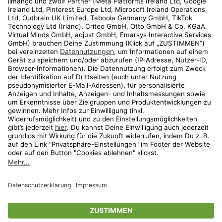
Kundenservice
Shop
Aktionen
Travel
limango.nl
limango.pl
* Streichpreise entsprechen der unverbindlichen Preisempfehlung des