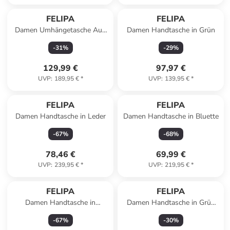
FELIPA
FELIPA
Damen Umhängetasche Aus
Damen Handtasche in Grün
Leder in Grün
-
31
%
-
29
%
129,99 €
97,97 €
UVP
:
189,95 €
*
UVP
:
139,95 €
*
FELIPA
FELIPA
Damen Handtasche in Leder
Damen Handtasche in Bluette
-
67
%
-
68
%
78,46 €
69,99 €
UVP
:
239,95 €
*
UVP
:
219,95 €
*
FELIPA
FELIPA
Damen Handtasche in
Damen Handtasche in Grün
Wollweiss
Cognac
-
67
%
-
30
%