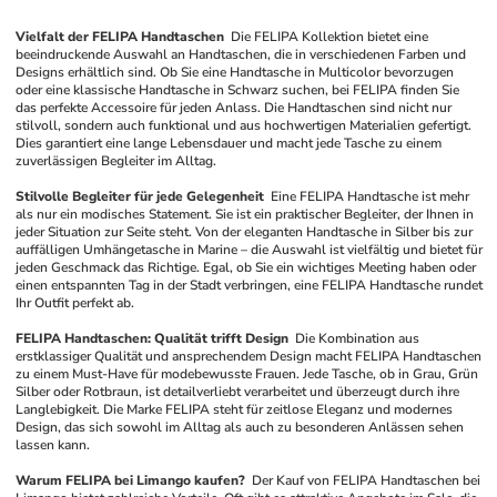
Vielfalt der FELIPA Handtaschen
Die FELIPA Kollektion bietet eine 
beeindruckende Auswahl an Handtaschen, die in verschiedenen Farben und 
Designs erhältlich sind. Ob Sie eine Handtasche in Multicolor bevorzugen 
oder eine klassische Handtasche in Schwarz suchen, bei FELIPA finden Sie 
das perfekte Accessoire für jeden Anlass. Die Handtaschen sind nicht nur 
stilvoll, sondern auch funktional und aus hochwertigen Materialien gefertigt. 
Dies garantiert eine lange Lebensdauer und macht jede Tasche zu einem 
zuverlässigen Begleiter im Alltag.
Stilvolle Begleiter für jede Gelegenheit
Eine FELIPA Handtasche ist mehr 
als nur ein modisches Statement. Sie ist ein praktischer Begleiter, der Ihnen in 
jeder Situation zur Seite steht. Von der eleganten Handtasche in Silber bis zur 
auffälligen Umhängetasche in Marine – die Auswahl ist vielfältig und bietet für 
jeden Geschmack das Richtige. Egal, ob Sie ein wichtiges Meeting haben oder 
einen entspannten Tag in der Stadt verbringen, eine FELIPA Handtasche rundet 
Ihr Outfit perfekt ab.
FELIPA Handtaschen: Qualität trifft Design
Die Kombination aus 
erstklassiger Qualität und ansprechendem Design macht FELIPA Handtaschen 
zu einem Must-Have für modebewusste Frauen. Jede Tasche, ob in Grau, Grün 
Silber oder Rotbraun, ist detailverliebt verarbeitet und überzeugt durch ihre 
Langlebigkeit. Die Marke FELIPA steht für zeitlose Eleganz und modernes 
Design, das sich sowohl im Alltag als auch zu besonderen Anlässen sehen 
lassen kann.
Warum FELIPA bei Limango kaufen?
Der Kauf von FELIPA Handtaschen bei 