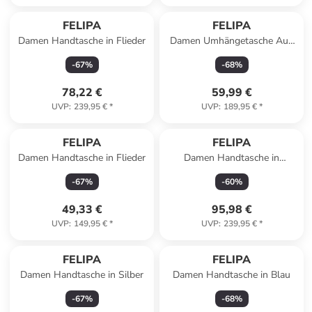
FELIPA
FELIPA
Damen Handtasche in Flieder
Damen Umhängetasche Aus
Leder in Dunkelrot
-
67
%
-
68
%
78,22 €
59,99 €
UVP
:
239,95 €
*
UVP
:
189,95 €
*
FELIPA
FELIPA
Damen Handtasche in Flieder
Damen Handtasche in
Hellbeige
-
67
%
-
60
%
49,33 €
95,98 €
UVP
:
149,95 €
*
UVP
:
239,95 €
*
FELIPA
FELIPA
Damen Handtasche in Silber
Damen Handtasche in Blau
-
67
%
-
68
%