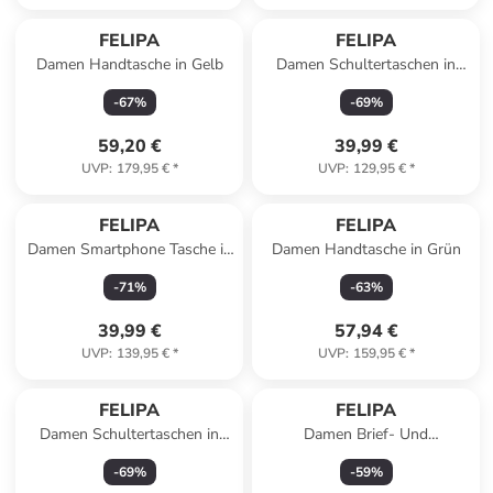
FELIPA
FELIPA
Damen Handtasche in Gelb
Damen Schultertaschen in
Hellblau
-
67
%
-
69
%
59,20 €
39,99 €
UVP
:
179,95 €
*
UVP
:
129,95 €
*
FELIPA
FELIPA
Damen Smartphone Tasche in
Damen Handtasche in Grün
Pink
-
71
%
-
63
%
39,99 €
57,94 €
UVP
:
139,95 €
*
UVP
:
159,95 €
*
FELIPA
FELIPA
Damen Schultertaschen in
Damen Brief- Und
Wollweiss
Handytasche Aus Leder in
-
69
%
-
59
%
Grün