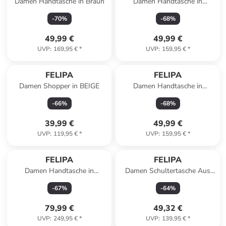
Damen Handtasche in Braun
Damen Handtasche in
Schwarz
-
70
%
-
68
%
49,99 €
49,99 €
UVP
:
169,95 €
*
UVP
:
159,95 €
*
FELIPA
FELIPA
Damen Shopper in BEIGE
Damen Handtasche in
Schwarz
-
66
%
-
68
%
39,99 €
49,99 €
UVP
:
119,95 €
*
UVP
:
159,95 €
*
FELIPA
FELIPA
Damen Handtasche in
Damen Schultertasche Aus
Wollweiss
Leder in Dunkle Zitrone
-
67
%
-
64
%
79,99 €
49,32 €
UVP
:
249,95 €
*
UVP
:
139,95 €
*