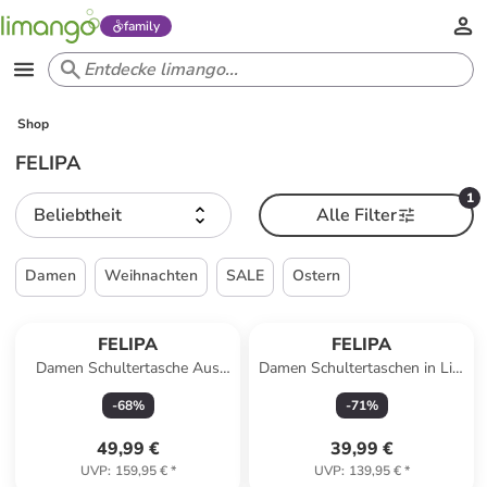
family
Shop
FELIPA
1
Beliebtheit
Alle Filter
Damen
Weihnachten
SALE
Ostern
FELIPA
FELIPA
Damen Schultertasche Aus
Damen Schultertaschen in Lila
Leder in Orange
Pink
-
68
%
-
71
%
49,99 €
39,99 €
UVP
:
159,95 €
*
UVP
:
139,95 €
*