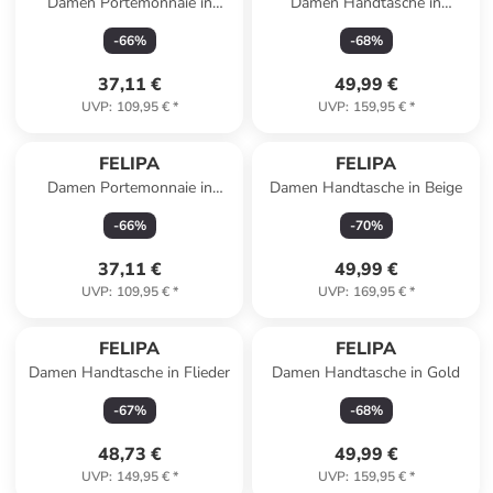
Damen Portemonnaie in
Damen Handtasche in
Dunkelrosa
Schwarz Melange
-
66
%
-
68
%
37,11 €
49,99 €
UVP
:
109,95 €
*
UVP
:
159,95 €
*
FELIPA
FELIPA
Damen Portemonnaie in
Damen Handtasche in Beige
Coffee
-
66
%
-
70
%
37,11 €
49,99 €
UVP
:
109,95 €
*
UVP
:
169,95 €
*
FELIPA
FELIPA
Damen Handtasche in Flieder
Damen Handtasche in Gold
-
67
%
-
68
%
48,73 €
49,99 €
UVP
:
149,95 €
*
UVP
:
159,95 €
*