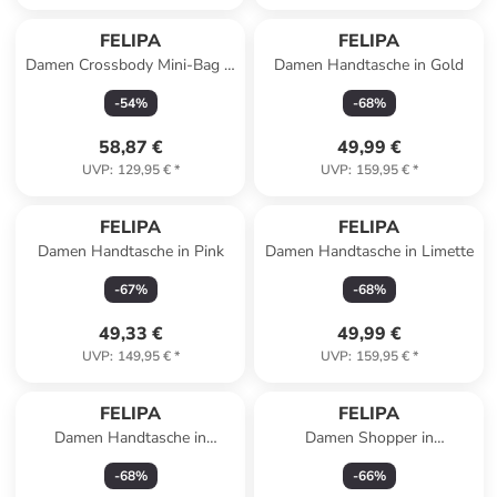
FELIPA
FELIPA
Damen Crossbody Mini-Bag in
Damen Handtasche in Gold
Intensives Orange
-
54
%
-
68
%
58,87 €
49,99 €
UVP
:
129,95 €
*
UVP
:
159,95 €
*
FELIPA
FELIPA
Damen Handtasche in Pink
Damen Handtasche in Limette
-
67
%
-
68
%
49,33 €
49,99 €
UVP
:
149,95 €
*
UVP
:
159,95 €
*
FELIPA
FELIPA
Damen Handtasche in
Damen Shopper in
Schwarz
HELLGRAU
-
68
%
-
66
%