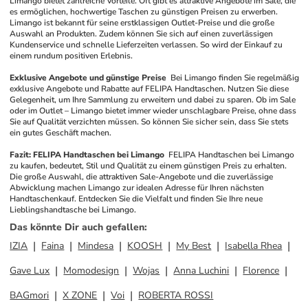
Limango bietet zahlreiche Vorteile. Oft gibt es attraktive Angebote im Sale, die 
es ermöglichen, hochwertige Taschen zu günstigen Preisen zu erwerben. 
Limango ist bekannt für seine erstklassigen Outlet-Preise und die große 
Auswahl an Produkten. Zudem können Sie sich auf einen zuverlässigen 
Kundenservice und schnelle Lieferzeiten verlassen. So wird der Einkauf zu 
einem rundum positiven Erlebnis.
Exklusive Angebote und günstige Preise
Bei Limango finden Sie regelmäßig 
exklusive Angebote und Rabatte auf FELIPA Handtaschen. Nutzen Sie diese 
Gelegenheit, um Ihre Sammlung zu erweitern und dabei zu sparen. Ob im Sale 
oder im Outlet – Limango bietet immer wieder unschlagbare Preise, ohne dass 
Sie auf Qualität verzichten müssen. So können Sie sicher sein, dass Sie stets 
ein gutes Geschäft machen.
Fazit: FELIPA Handtaschen bei Limango
FELIPA Handtaschen bei Limango 
zu kaufen, bedeutet, Stil und Qualität zu einem günstigen Preis zu erhalten. 
Die große Auswahl, die attraktiven Sale-Angebote und die zuverlässige 
Abwicklung machen Limango zur idealen Adresse für Ihren nächsten 
Handtaschenkauf. Entdecken Sie die Vielfalt und finden Sie Ihre neue 
Lieblingshandtasche bei Limango.
Das könnte Dir auch gefallen
:
IZIA
Faina
Mindesa
KOOSH
My Best
Isabella Rhea
Gave Lux
Momodesign
Wojas
Anna Luchini
Florence
BAGmori
X ZONE
Voi
ROBERTA ROSSI