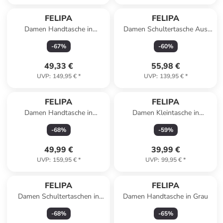
FELIPA
FELIPA
Damen Handtasche in
Damen Schultertasche Aus
Schwarz
Leder in Fuchsia
-
67
%
-
60
%
49,33 €
55,98 €
UVP
:
149,95 €
*
UVP
:
139,95 €
*
FELIPA
FELIPA
Damen Handtasche in
Damen Kleintasche in
Schwarz
SCHWARZ
-
68
%
-
59
%
49,99 €
39,99 €
UVP
:
159,95 €
*
UVP
:
99,95 €
*
FELIPA
FELIPA
Damen Schultertaschen in
Damen Handtasche in Grau
Wollweiss
-
68
%
-
65
%