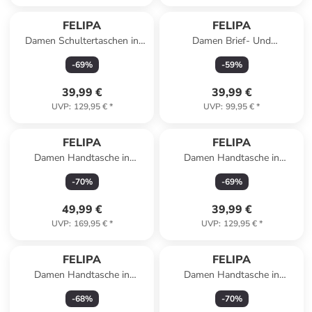
FELIPA
FELIPA
Damen Schultertaschen in
Damen Brief- Und
Schwarz
Handytasche Aus Leder in
-
69
%
-
59
%
Rosa
39,99 €
39,99 €
UVP
:
129,95 €
*
UVP
:
99,95 €
*
FELIPA
FELIPA
Damen Handtasche in
Damen Handtasche in
Hellblau
Schwarz
-
70
%
-
69
%
49,99 €
39,99 €
UVP
:
169,95 €
*
UVP
:
129,95 €
*
FELIPA
FELIPA
Damen Handtasche in
Damen Handtasche in
Schwarz
Schwarz Silber
-
68
%
-
70
%