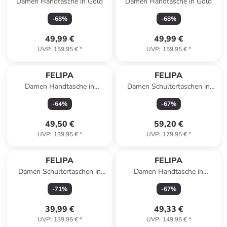
Damen Handtasche in Gold
Damen Handtasche in Gold
-
68
%
-
68
%
49,99 €
49,99 €
UVP
:
159,95 €
*
UVP
:
159,95 €
*
FELIPA
FELIPA
Damen Handtasche in
Damen Schultertaschen in
Astralblau
Wollweiss
-
64
%
-
67
%
49,50 €
59,20 €
UVP
:
139,95 €
*
UVP
:
179,95 €
*
FELIPA
FELIPA
Damen Schultertaschen in
Damen Handtasche in
Blau
Königsblau
-
71
%
-
67
%
39,99 €
49,33 €
UVP
:
139,95 €
*
UVP
:
149,95 €
*