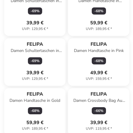
Damen Schultertaschen in
Damen Handtasche in
Dunkellila
Multicolor
-
69
%
-
68
%
39,99 €
59,99 €
UVP
:
129,95 €
*
UVP
:
189,95 €
*
FELIPA
FELIPA
Damen Schultertaschen in
Damen Handtasche in Pink
Wollweiss
-
69
%
-
68
%
39,99 €
49,99 €
UVP
:
129,95 €
*
UVP
:
159,95 €
*
FELIPA
FELIPA
Damen Handtasche in Gold
Damen Crossbody Bag Aus
Leder in Hellgrün
-
68
%
-
66
%
59,99 €
39,99 €
UVP
:
189,95 €
*
UVP
:
119,95 €
*