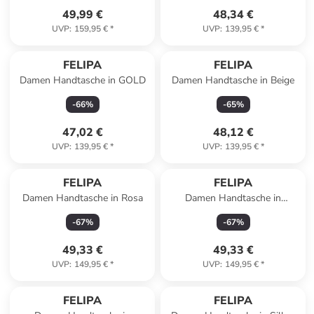
49,99 €
48,34 €
UVP
:
159,95 €
*
UVP
:
139,95 €
*
FELIPA
FELIPA
Damen Handtasche in GOLD
Damen Handtasche in Beige
-
66
%
-
65
%
47,02 €
48,12 €
UVP
:
139,95 €
*
UVP
:
139,95 €
*
FELIPA
FELIPA
Damen Handtasche in Rosa
Damen Handtasche in
Wollweiss
-
67
%
-
67
%
49,33 €
49,33 €
UVP
:
149,95 €
*
UVP
:
149,95 €
*
FELIPA
FELIPA