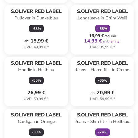
family
rabatt
S.OLIVER RED LABEL
S.OLIVER RED LABEL
Pullover in Dunkelblau
Longsleeve in Grün/ Weiß
-
68
%
-
58
%
16,99 €
regulär
15,99 €
14,99 €
ab
:
mit family
UVP
:
49,99 €
*
UVP
:
35,99 €
*
S.OLIVER RED LABEL
S.OLIVER RED LABEL
Hoodie in Hellblau
Jeans - Flared fit - in Creme
-
55
%
-
65
%
26,99 €
20,99 €
ab
:
UVP
:
59,99 €
*
UVP
:
59,99 €
*
family
rabatt
S.OLIVER RED LABEL
S.OLIVER RED LABEL
Cardigan in Orange
Jeans - Slim fit - in Hellblau
-
30
%
-
74
%