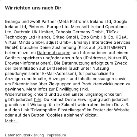
limango
Rechtliches
Kundenservice
Shop
Aktionen
Travel