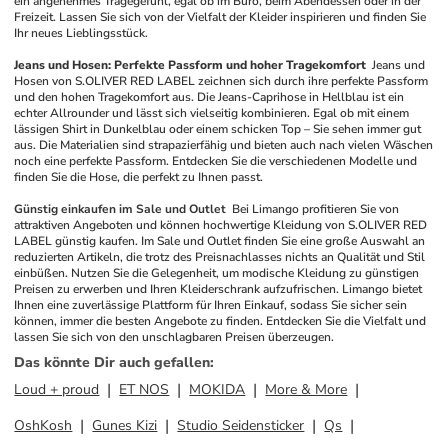
ein angenehmes Tragegefühl, egal ob im Büro, beim Abendessen oder in der 
Freizeit. Lassen Sie sich von der Vielfalt der Kleider inspirieren und finden Sie 
Ihr neues Lieblingsstück.
Jeans und Hosen: Perfekte Passform und hoher Tragekomfort
Jeans und 
Hosen von S.OLIVER RED LABEL zeichnen sich durch ihre perfekte Passform 
und den hohen Tragekomfort aus. Die Jeans-Caprihose in Hellblau ist ein 
echter Allrounder und lässt sich vielseitig kombinieren. Egal ob mit einem 
lässigen Shirt in Dunkelblau oder einem schicken Top – Sie sehen immer gut 
aus. Die Materialien sind strapazierfähig und bieten auch nach vielen Wäschen 
noch eine perfekte Passform. Entdecken Sie die verschiedenen Modelle und 
finden Sie die Hose, die perfekt zu Ihnen passt.
Günstig einkaufen im Sale und Outlet
Bei Limango profitieren Sie von 
attraktiven Angeboten und können hochwertige Kleidung von S.OLIVER RED 
LABEL günstig kaufen. Im Sale und Outlet finden Sie eine große Auswahl an 
reduzierten Artikeln, die trotz des Preisnachlasses nichts an Qualität und Stil 
einbüßen. Nutzen Sie die Gelegenheit, um modische Kleidung zu günstigen 
Preisen zu erwerben und Ihren Kleiderschrank aufzufrischen. Limango bietet 
Ihnen eine zuverlässige Plattform für Ihren Einkauf, sodass Sie sicher sein 
können, immer die besten Angebote zu finden. Entdecken Sie die Vielfalt und 
lassen Sie sich von den unschlagbaren Preisen überzeugen.
Das könnte Dir auch gefallen
:
Loud + proud
ET NOS
MOKIDA
More & More
OshKosh
Gunes Kizi
Studio Seidensticker
Qs