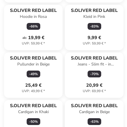
Reserviert
S.OLIVER RED LABEL
S.OLIVER RED LABEL
Hoodie in Rosa
Kleid in Pink
-
66
%
-
83
%
19,99 €
9,99 €
ab
:
UVP
:
59,99 €
*
UVP
:
59,99 €
*
S.OLIVER RED LABEL
S.OLIVER RED LABEL
Pullunder in Beige
Jeans - Slim fit - in
Dunkelblau
-
49
%
-
70
%
25,49 €
20,99 €
UVP
:
49,99 €
*
UVP
:
69,99 €
*
S.OLIVER RED LABEL
S.OLIVER RED LABEL
Cardigan in Khaki
Cardigan in Beige
-
50
%
-
63
%