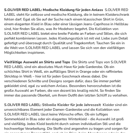
S.OLIVER RED LABEL: Modische Kleidung für jeden Anlass
S.OLIVER RED 
LABEL steht für zeitlose und modische Kleidung, die in keinem Kleiderschrank 
fehlen darf. Egal ob Sie auf der Suche nach einem klassischen Shirt in Grün, 
einem eleganten Kleid in Blau oder einer lässigen Jeans-Caprihose in Hellblau 
sind, hier finden Sie alles, was Ihr Modeherz begehrt. Die Kollektion von 
S.OLIVER RED LABEL bietet eine breite Palette an Farben und Stilen, die sich 
perfekt kombinieren lassen. Jedes Kleidungsstück ist mit viel Liebe zum Detail 
gefertigt und überzeugt durch Qualität und Tragekomfort. Tauchen Sie ein in 
die Welt von S.OLIVER RED LABEL und lassen Sie sich von den vielfältigen 
Möglichkeiten inspirieren.
Vielfältige Auswahl an Shirts und Tops
Die Shirts und Tops von S.OLIVER 
RED LABEL sind ein absolutes Must-Have für jede Garderobe. Ob ein 
schlichtes Shirt in Weiß, ein auffälliges Shirt in Orange oder ein raffiniertes 
Stricktop in Weiß – hier ist für jeden Geschmack etwas dabei. Die 
verschiedenen Schnitte und Designs sorgen dafür, dass Sie immer perfekt 
gekleidet sind, egal zu welchem Anlass. Besonders hervorzuheben ist die 
große Auswahl an Farben, die von dezent bis knallig reicht. So finden Sie 
immer das passende Oberteil, um Ihrem Outfit den letzten Schliff zu verleihen.
S.OLIVER RED LABEL: Stilvolle Kleider für jede Jahreszeit
Kleider sind ein 
unverzichtbares Element jeder Damen-Garderobe und die Kollektion von 
S.OLIVER RED LABEL lässt keine Wünsche offen. Ob ein luftiges 
Sommerkleid in Blau oder ein elegantes Winterkleid – die Auswahl ist groß 
und vielfältig. Jedes Kleid besticht durch seinen individuellen Stil und die 
hochwertige Verarbeitung. Die Stoffe sind angenehm zu tragen und sorgen für 