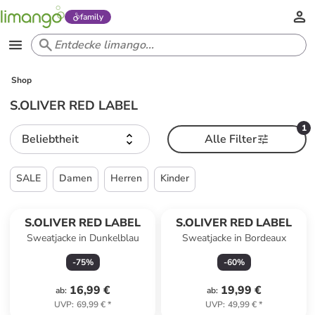
family
Shop
S.OLIVER RED LABEL
1
Beliebtheit
Alle Filter
SALE
Damen
Herren
Kinder
S.OLIVER RED LABEL
S.OLIVER RED LABEL
Sweatjacke in Dunkelblau
Sweatjacke in Bordeaux
-
75
%
-
60
%
16,99 €
19,99 €
ab
:
ab
:
UVP
:
69,99 €
*
UVP
:
49,99 €
*