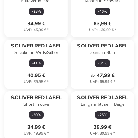
Pullover in Grau
Mantel in Schwarz
-
23
%
-
40
%
34,99 €
83,99 €
UVP
:
45,99 €
*
UVP
:
139,99 €
*
S.OLIVER RED LABEL
S.OLIVER RED LABEL
Sneaker in Weiß/Silber
Jeans in Blau
-
41
%
-
31
%
40,95 €
47,99 €
ab
:
UVP
:
69,95 €
*
UVP
:
69,99 €
*
S.OLIVER RED LABEL
S.OLIVER RED LABEL
Short in olive
Langarmbluse in Beige
-
30
%
-
25
%
34,99 €
29,99 €
UVP
:
49,99 €
*
UVP
:
39,99 €
*