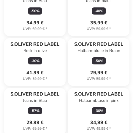
Jeans in Blau
Jeans in blau1
-
50
%
-
40
%
34,99 €
35,99 €
UVP
:
69,99 €
*
UVP
:
59,99 €
*
S.OLIVER RED LABEL
S.OLIVER RED LABEL
Rock in olive
Halbarmbluse in Braun
-
30
%
-
50
%
41,99 €
29,99 €
UVP
:
59,99 €
*
UVP
:
59,99 €
*
S.OLIVER RED LABEL
S.OLIVER RED LABEL
Jeans in Blau
Halbarmbluse in pink
-
57
%
-
30
%
29,99 €
34,99 €
UVP
:
69,99 €
*
UVP
:
49,99 €
*