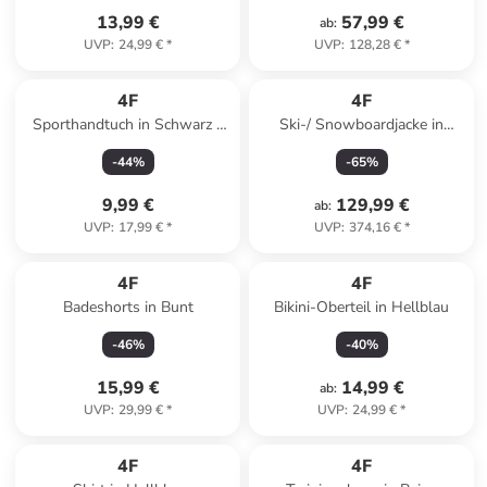
13,99 €
57,99 €
ab
:
UVP
:
24,99 €
*
UVP
:
128,28 €
*
4F
4F
Sporthandtuch in Schwarz -
Ski-/ Snowboardjacke in
(B)80 x (H)130 cm
Hellblau
-
44
%
-
65
%
9,99 €
129,99 €
ab
:
UVP
:
17,99 €
*
UVP
:
374,16 €
*
4F
4F
Badeshorts in Bunt
Bikini-Oberteil in Hellblau
-
46
%
-
40
%
15,99 €
14,99 €
ab
:
UVP
:
29,99 €
*
UVP
:
24,99 €
*
4F
4F