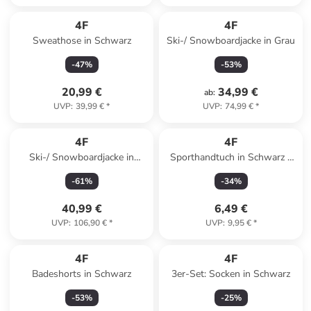
4F
4F
Sweathose in Schwarz
Ski-/ Snowboardjacke in Grau
-
47
%
-
53
%
20,99 €
34,99 €
ab
:
UVP
:
39,99 €
*
UVP
:
74,99 €
*
4F
4F
Ski-/ Snowboardjacke in
Sporthandtuch in Schwarz -
Creme
(B)65 x (H)90 cm
-
61
%
-
34
%
40,99 €
6,49 €
UVP
:
106,90 €
*
UVP
:
9,95 €
*
4F
4F
Badeshorts in Schwarz
3er-Set: Socken in Schwarz
-
53
%
-
25
%