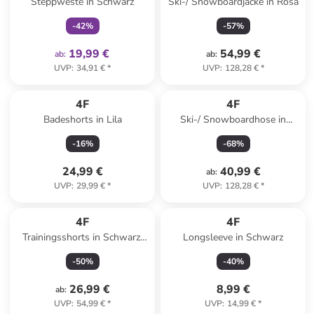
Steppweste in Schwarz
Ski-/ Snowboardjacke in Rosa
-
42
%
-
57
%
19,99 €
54,99 €
ab
:
ab
:
UVP
:
34,91 €
*
UVP
:
128,28 €
*
4F
4F
Badeshorts in Lila
Ski-/ Snowboardhose in
Schwarz
-
16
%
-
68
%
24,99 €
40,99 €
ab
:
UVP
:
29,99 €
*
UVP
:
128,28 €
*
4F
4F
Trainingsshorts in Schwarz/
Longsleeve in Schwarz
Pink
-
50
%
-
40
%
26,99 €
8,99 €
ab
:
UVP
:
54,99 €
*
UVP
:
14,99 €
*