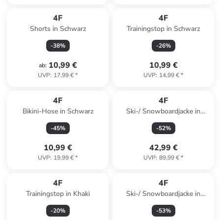
4F
4F
Shorts in Schwarz
Trainingstop in Schwarz
-
38
%
-
26
%
10,99 €
10,99 €
ab
:
UVP
:
17,99 €
*
UVP
:
14,99 €
*
4F
4F
Bikini-Hose in Schwarz
Ski-/ Snowboardjacke in
Dunkelblau
-
45
%
-
52
%
10,99 €
42,99 €
UVP
:
19,99 €
*
UVP
:
89,99 €
*
4F
4F
Trainingstop in Khaki
Ski-/ Snowboardjacke in
Hellblau
-
20
%
-
53
%