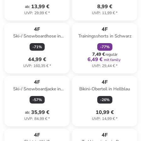
13,99 €
8,99 €
ab
:
UVP
:
29,99 €
*
UVP
:
11,99 €
*
family
rabatt
4F
4F
Ski-/ Snowboardhose in
Trainingsshorts in Schwarz
Creme
-
71
%
-
77
%
7,49 €
regulär
44,99 €
6,49 €
mit family
UVP
:
160,35 €
*
UVP
:
29,44 €
*
4F
4F
Ski-/ Snowboardjacke in
Bikini-Oberteil in Hellblau
Dunkelblau
-
57
%
-
26
%
35,99 €
10,99 €
ab
:
UVP
:
84,99 €
*
UVP
:
14,99 €
*
family
rabatt
4F
4F