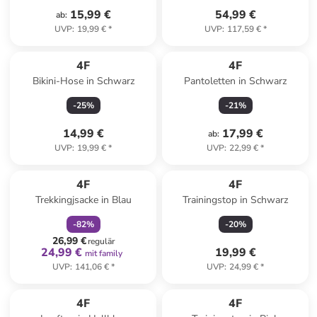
15,99 €
54,99 €
ab
:
UVP
:
19,99 €
*
UVP
:
117,59 €
*
4F
4F
Bikini-Hose in Schwarz
Pantoletten in Schwarz
-
25
%
-
21
%
14,99 €
17,99 €
ab
:
UVP
:
19,99 €
*
UVP
:
22,99 €
*
family
rabatt
4F
4F
Trekkingjsacke in Blau
Trainingstop in Schwarz
-
82
%
-
20
%
26,99 €
regulär
24,99 €
19,99 €
mit family
UVP
:
141,06 €
*
UVP
:
24,99 €
*
4F
4F