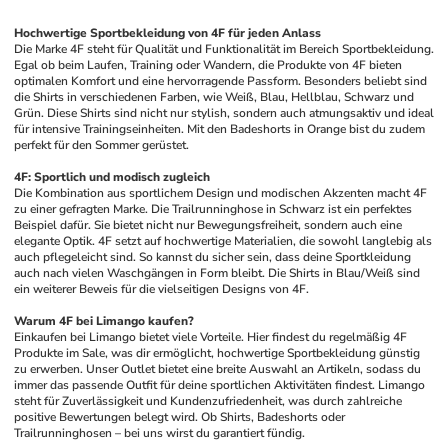
Hochwertige Sportbekleidung von 4F für jeden Anlass
Die Marke 4F steht für Qualität und Funktionalität im Bereich Sportbekleidung. 
Egal ob beim Laufen, Training oder Wandern, die Produkte von 4F bieten 
optimalen Komfort und eine hervorragende Passform. Besonders beliebt sind 
die Shirts in verschiedenen Farben, wie Weiß, Blau, Hellblau, Schwarz und 
Grün. Diese Shirts sind nicht nur stylish, sondern auch atmungsaktiv und ideal 
für intensive Trainingseinheiten. Mit den Badeshorts in Orange bist du zudem 
perfekt für den Sommer gerüstet.
4F: Sportlich und modisch zugleich
Die Kombination aus sportlichem Design und modischen Akzenten macht 4F 
zu einer gefragten Marke. Die Trailrunninghose in Schwarz ist ein perfektes 
Beispiel dafür. Sie bietet nicht nur Bewegungsfreiheit, sondern auch eine 
elegante Optik. 4F setzt auf hochwertige Materialien, die sowohl langlebig als 
auch pflegeleicht sind. So kannst du sicher sein, dass deine Sportkleidung 
auch nach vielen Waschgängen in Form bleibt. Die Shirts in Blau/Weiß sind 
ein weiterer Beweis für die vielseitigen Designs von 4F.
Warum 4F bei Limango kaufen?
Einkaufen bei Limango bietet viele Vorteile. Hier findest du regelmäßig 4F 
Produkte im Sale, was dir ermöglicht, hochwertige Sportbekleidung günstig 
zu erwerben. Unser Outlet bietet eine breite Auswahl an Artikeln, sodass du 
immer das passende Outfit für deine sportlichen Aktivitäten findest. Limango 
steht für Zuverlässigkeit und Kundenzufriedenheit, was durch zahlreiche 
positive Bewertungen belegt wird. Ob Shirts, Badeshorts oder 
Trailrunninghosen – bei uns wirst du garantiert fündig.