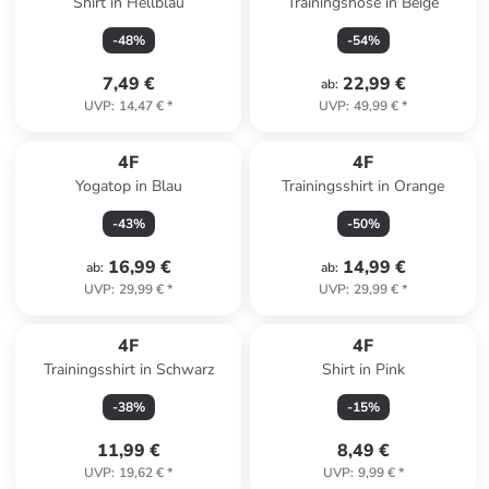
Shirt in Hellblau
Trainingshose in Beige
-
48
%
-
54
%
7,49 €
22,99 €
ab
:
UVP
:
14,47 €
*
UVP
:
49,99 €
*
4F
4F
Yogatop in Blau
Trainingsshirt in Orange
-
43
%
-
50
%
16,99 €
14,99 €
ab
:
ab
:
UVP
:
29,99 €
*
UVP
:
29,99 €
*
4F
4F
Trainingsshirt in Schwarz
Shirt in Pink
-
38
%
-
15
%
11,99 €
8,49 €
UVP
:
19,62 €
*
UVP
:
9,99 €
*