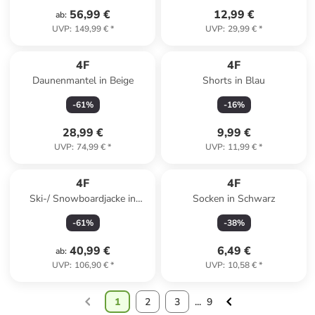
56,99 €
12,99 €
ab
:
UVP
:
149,99 €
*
UVP
:
29,99 €
*
4F
4F
Daunenmantel in Beige
Shorts in Blau
-
61
%
-
16
%
28,99 €
9,99 €
UVP
:
74,99 €
*
UVP
:
11,99 €
*
4F
4F
Ski-/ Snowboardjacke in
Socken in Schwarz
Dunkelblau
-
61
%
-
38
%
40,99 €
6,49 €
ab
:
UVP
:
106,90 €
*
UVP
:
10,58 €
*
1
2
3
...
9