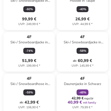
Ski-/ Snowboardjacke in
Hoodie in Taupe
Schwarz/ Anthrazit
-
60
%
-
40
%
99,99 €
26,99 €
UVP
:
249,99 €
*
UVP
:
44,99 €
*
4F
4F
Ski-/ Snowboardjacke in
Ski-/ Snowboardjacke in
Schwarz
Schwarz
-
74
%
-
58
%
51,99 €
60,99 €
ab
:
UVP
:
199,99 €
*
UVP
:
145,99 €
*
family
rabatt
4F
4F
Ski-/ Snowboardhose in
Daunenjacke in Schwarz
Schwarz
-
59
%
-
48
%
42,99 €
regulär
42,99 €
40,99 €
ab
:
mit family
UVP
:
106,90 €
*
UVP
:
79,99 €
*