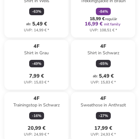
Shirt in Weiß
Trekkingsjacke in Braun
-
63
%
-
84
%
18,99 €
regulär
5,49 €
16,99 €
ab
:
mit family
UVP
:
14,99 €
*
UVP
:
108,51 €
*
4F
4F
Shirt in Grau
Shirt in Schwarz
-
49
%
-
65
%
7,99 €
5,49 €
ab
:
UVP
:
15,83 €
*
UVP
:
15,83 €
*
4F
4F
Trainingstop in Schwarz
Sweathose in Anthrazit
-
16
%
-
27
%
20,99 €
17,99 €
UVP
:
24,99 €
*
UVP
:
24,93 €
*