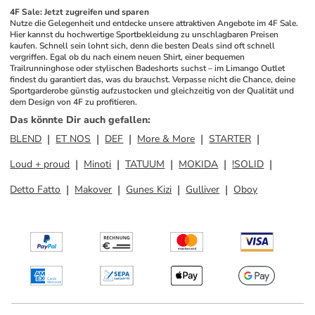
4F Sale: Jetzt zugreifen und sparen
Nutze die Gelegenheit und entdecke unsere attraktiven Angebote im 4F Sale. 
Hier kannst du hochwertige Sportbekleidung zu unschlagbaren Preisen 
kaufen. Schnell sein lohnt sich, denn die besten Deals sind oft schnell 
vergriffen. Egal ob du nach einem neuen Shirt, einer bequemen 
Trailrunninghose oder stylischen Badeshorts suchst – im Limango Outlet 
findest du garantiert das, was du brauchst. Verpasse nicht die Chance, deine 
Sportgarderobe günstig aufzustocken und gleichzeitig von der Qualität und 
dem Design von 4F zu profitieren.
Das könnte Dir auch gefallen
:
BLEND
ET NOS
DEF
More & More
STARTER
Loud + proud
Minoti
TATUUM
MOKIDA
!SOLID
Detto Fatto
Makover
Gunes Kizi
Gulliver
Oboy