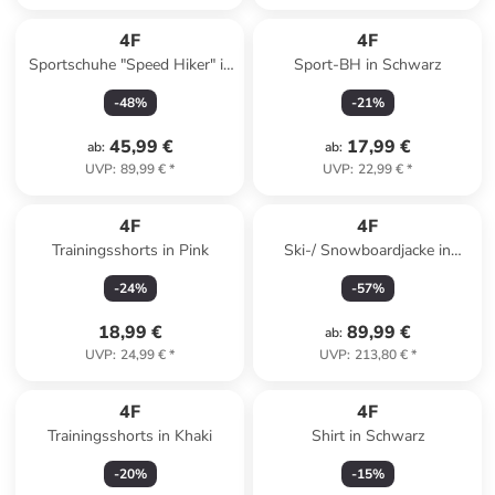
4F
4F
Sportschuhe "Speed Hiker" in
Sport-BH in Schwarz
Creme/ Pink
-
48
%
-
21
%
45,99 €
17,99 €
ab
:
ab
:
UVP
:
89,99 €
*
UVP
:
22,99 €
*
4F
4F
Trainingsshorts in Pink
Ski-/ Snowboardjacke in
Creme
-
24
%
-
57
%
18,99 €
89,99 €
ab
:
UVP
:
24,99 €
*
UVP
:
213,80 €
*
4F
4F
Trainingsshorts in Khaki
Shirt in Schwarz
-
20
%
-
15
%