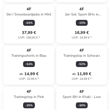
4F
4F
Ski-/ Snowboardjacke in Mint
2er-Set: Sport-BHs in
Schwarz - Low
-
64
%
-
15
%
37,99 €
16,99 €
UVP
:
106,90 €
*
UVP
:
19,99 €
*
4F
4F
Trainingsshorts in Blau
Trainingstop in Schwarz
-
54
%
-
52
%
14,99 €
11,99 €
ab
:
ab
:
UVP
:
32,99 €
*
UVP
:
24,99 €
*
4F
4F
Trainingstop in Pink
Sport-BH in Khaki - Low
-
35
%
-
36
%