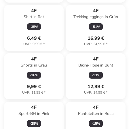
4F
4F
Shirt in Rot
Trekkingleggings in Grün
-
35
%
-
51
%
6,49 €
16,99 €
UVP
:
9,99 €
*
UVP
:
34,99 €
*
4F
4F
Shorts in Grau
Bikini-Hose in Bunt
-
16
%
-
13
%
9,99 €
12,99 €
UVP
:
11,99 €
*
UVP
:
14,99 €
*
4F
4F
Sport-BH in Pink
Pantoletten in Rosa
-
28
%
-
15
%