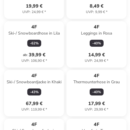
19,99 €
8,49 €
UVP
:
24,99 €
*
UVP
:
9,99 €
*
4F
4F
Ski-/ Snowboardhose in Lila
Leggings in Rosa
-
62
%
-
40
%
39,99 €
14,99 €
ab
:
UVP
:
106,90 €
*
UVP
:
24,99 €
*
4F
4F
Ski-/ Snowboardjacke in Khaki
Thermounterhose in Grau
-
43
%
-
40
%
67,99 €
17,99 €
UVP
:
119,99 €
*
UVP
:
29,99 €
*
4F
4F