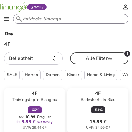
family
Shop
4F
1
Beliebtheit
Alle Filter
SALE
Herren
Damen
Kinder
Home & Living
Weih
family
rabatt
4F
4F
Trainingstop in Blaugrau
Badeshorts in Blau
-
66
%
-
54
%
10,99 €
ab
:
regulär
9,99 €
15,99 €
ab
:
mit family
UVP
:
29,44 €
*
UVP
:
34,99 €
*