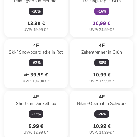
Trainingstop in Hellblau
Trainingstop in Gelb
-
30
%
-
16
%
13,99 €
20,99 €
UVP
:
19,99 €
*
UVP
:
24,99 €
*
4F
4F
Ski-/ Snowboardjacke in Rot
Zehentrenner in Grün
-
62
%
-
38
%
39,99 €
10,99 €
ab
:
UVP
:
106,90 €
*
UVP
:
17,99 €
*
4F
4F
Shorts in Dunkelblau
Bikini-Oberteil in Schwarz
-
23
%
-
26
%
9,99 €
10,99 €
UVP
:
12,99 €
*
UVP
:
14,99 €
*