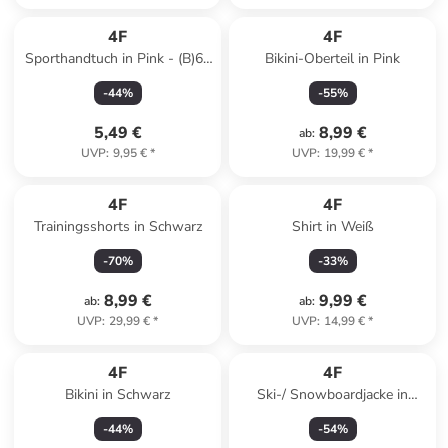
4F
4F
Sporthandtuch in Pink - (B)65
Bikini-Oberteil in Pink
x (H)90 cm
-
44
%
-
55
%
5,49 €
8,99 €
ab
:
UVP
:
9,95 €
*
UVP
:
19,99 €
*
4F
4F
Trainingsshorts in Schwarz
Shirt in Weiß
-
70
%
-
33
%
8,99 €
9,99 €
ab
:
ab
:
UVP
:
29,99 €
*
UVP
:
14,99 €
*
4F
4F
Bikini in Schwarz
Ski-/ Snowboardjacke in
Creme
-
44
%
-
54
%