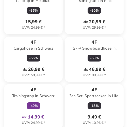
Lauftop in Hellblau
Trainingstop in Pink
-
36
%
-
30
%
15,99 €
20,99 €
ab
:
UVP
:
24,99 €
*
UVP
:
29,99 €
*
4F
4F
Cargohose in Schwarz
Ski-/ Snowboardhose in
Schwarz
-
55
%
-
53
%
26,99 €
46,99 €
ab
:
ab
:
UVP
:
59,99 €
*
UVP
:
99,99 €
*
family
exklusiv
4F
4F
Trainingstop in Schwarz
3er-Set: Sportsocken in Lila/
Grün/ Weiß
-
40
%
-
13
%
14,99 €
9,49 €
ab
:
UVP
:
24,99 €
*
UVP
:
10,96 €
*