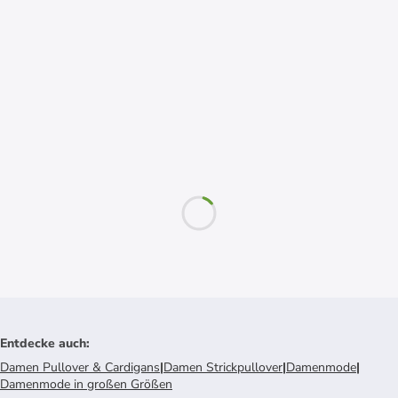
Entdecke auch
:
Damen Pullover & Cardigans
|
Damen Strickpullover
|
Damenmode
|
Damenmode in großen Größen