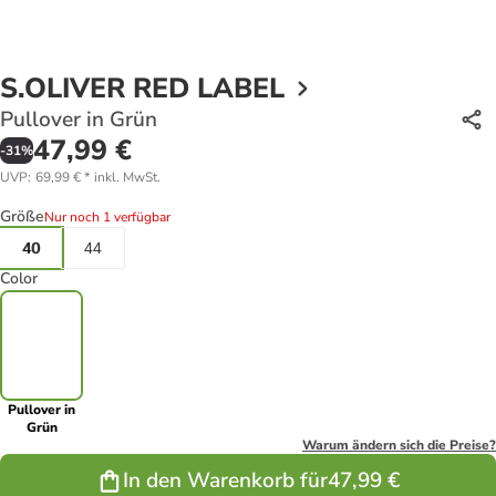
S.OLIVER RED LABEL
Pullover in Grün
47,99 €
-
31
%
UVP
:
69,99 €
*
inkl. MwSt.
Größe
Nur noch 1 verfügbar
40
44
Color
Pullover in
Grün
Warum ändern sich die Preise?
In den Warenkorb für
47,99 €