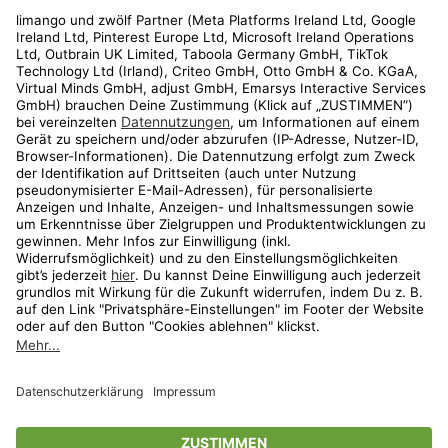
Rechtliches
Kundenservice
Shop
Aktionen
Travel
limango.nl
limango.pl