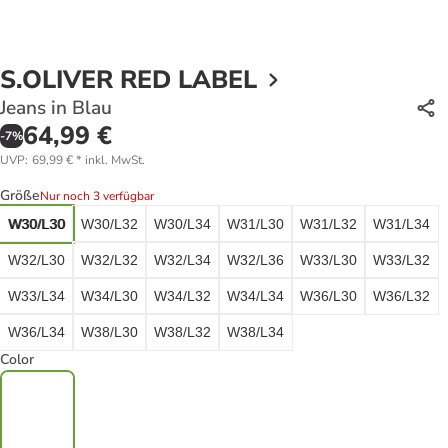
S.OLIVER RED LABEL
Jeans in Blau
64,99 €
-
7
%
UVP
:
69,99 €
*
inkl. MwSt.
Größe
Nur noch 3 verfügbar
W30/L30
W30/L32
W30/L34
W31/L30
W31/L32
W31/L34
W32/L30
W32/L32
W32/L34
W32/L36
W33/L30
W33/L32
W33/L34
W34/L30
W34/L32
W34/L34
W36/L30
W36/L32
W36/L34
W38/L30
W38/L32
W38/L34
Color