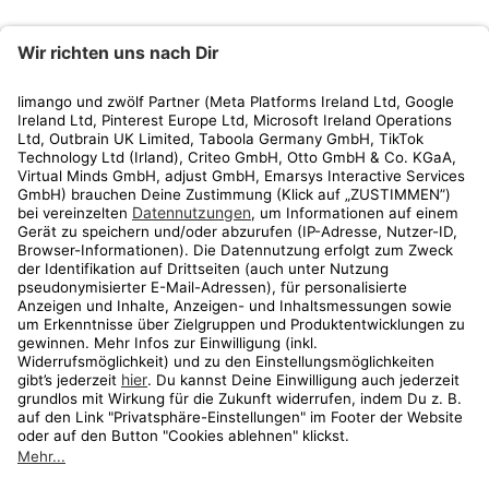
limango
Rechtliches
Kundenservice
Shop
Aktionen
Travel