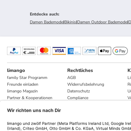
Entdecke auch
:
Damen Bademode
|
Bikinis
|
Damen Outdoor Bademode
|
D
limango
Rechtliches
K
family Star Programm
AGB
L
Freunde einladen
Widerrufsbelehrung
R
limango Magazin
Datenschutz
U
Partner & Kooperationen
Compliance
V
Jobs
Impressum
G
Presse
Privatsphäre-Einstellungen
Mediadaten
Geschenkgutscheinbedingungen