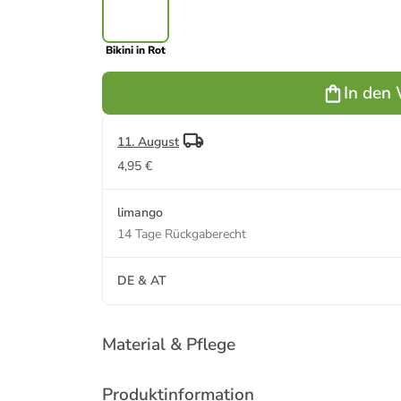
Bikini in Rot
In den
11. August
4,95 €
limango
14 Tage Rückgaberecht
DE & AT
Material & Pflege
Produktinformation