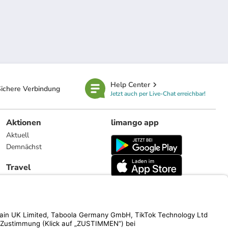
Help Center
ichere Verbindung
Jetzt auch per Live-Chat erreichbar!
Aktionen
limango app
Aktuell
Demnächst
Travel
Reiseangebote