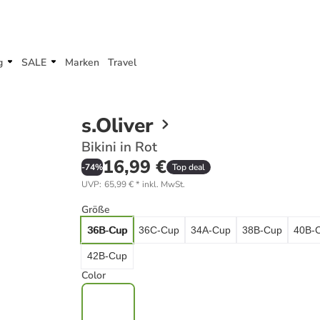
g
SALE
Marken
Travel
s.Oliver
Bikini in Rot
16,99 €
-
74
%
Top deal
UVP
:
65,99 €
*
inkl. MwSt.
Größe
36B-Cup
36C-Cup
34A-Cup
38B-Cup
40B-
42B-Cup
Color