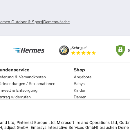
amen Outdoor & Sport
|
Damenwäsche
S
undenservice
Shop
ieferung & Versandkosten
Angebote
ücksendungen / Reklamationen
Babys
mwelt & Entsorgung
Kinder
ertrag widerrufen
Damen
esetzliche Gewährleistung und Reparatur
Herren
Wohnen
Trachten
Marken