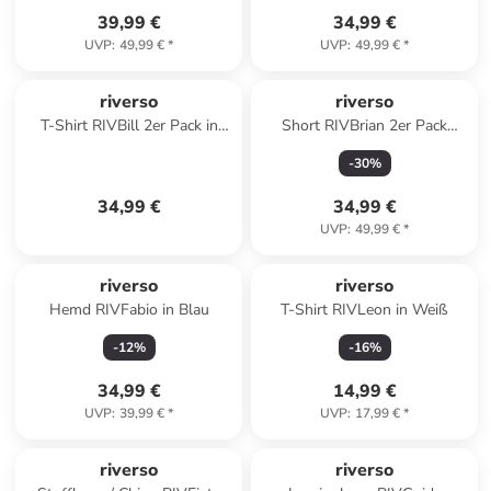
39,99 €
34,99 €
UVP
:
49,99 €
*
UVP
:
49,99 €
*
riverso
riverso
T-Shirt RIVBill 2er Pack in
Short RIVBrian 2er Pack
Mehrfarbig
regular/straight in Schwarz
-
30
%
34,99 €
34,99 €
UVP
:
49,99 €
*
riverso
riverso
Hemd RIVFabio in Blau
T-Shirt RIVLeon in Weiß
-
12
%
-
16
%
34,99 €
14,99 €
UVP
:
39,99 €
*
UVP
:
17,99 €
*
riverso
riverso