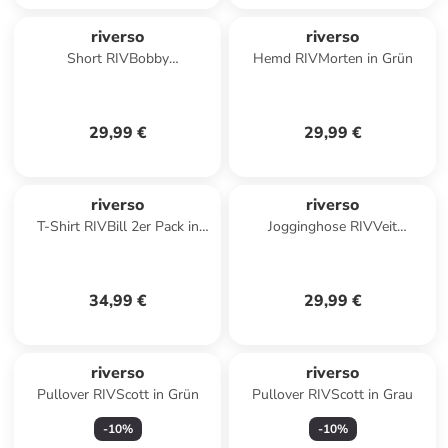
riverso
riverso
Short RIVBobby
Hemd RIVMorten in Grün
regular/straight in Blau
29,99 €
29,99 €
riverso
riverso
T-Shirt RIVBill 2er Pack in
Jogginghose RIVVeit
Mehrfarbig
comfort/relaxed in Grün
34,99 €
29,99 €
riverso
riverso
Pullover RIVScott in Grün
Pullover RIVScott in Grau
-
10
%
-
10
%