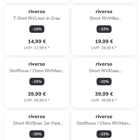
riverso
riverso
T-Shirt RIVLeon in Grau
Short RIVMike
comfort/relaxed in Blau
-
16
%
-
33
%
14,99 €
19,99 €
UVP
:
17,99 €
*
UVP
:
29,99 €
*
riverso
riverso
Stoffhose / Chino RIVMarco
Short RIVKlaas
regular/straight in Blau
regular/straight in Blau
-
33
%
-
20
%
39,99 €
39,99 €
UVP
:
59,99 €
*
UVP
:
49,99 €
*
riverso
riverso
Short RIVBrian 2er Pack
Stoffhose / Chino RIVMarco
regular/straight in Mehrfarbig
regular/straight in Weiß
-
30
%
-
33
%