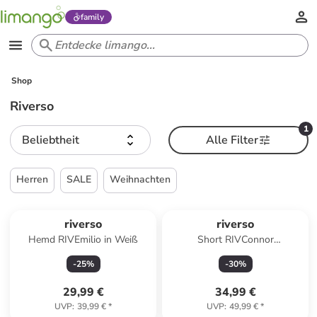
family
Shop
Riverso
1
Beliebtheit
Alle Filter
Herren
SALE
Weihnachten
riverso
riverso
Hemd RIVEmilio in Weiß
Short RIVConnor
regular/straight in Grün
-
25
%
-
30
%
29,99 €
34,99 €
UVP
:
39,99 €
*
UVP
:
49,99 €
*