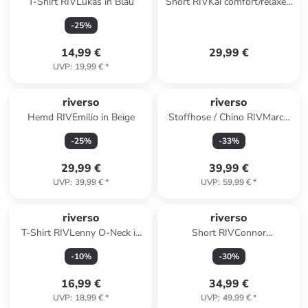
T-Shirt RIVLukas in Blau
Short RIVKai comfort/relaxed
in Oliv
-
25
%
14,99 €
29,99 €
UVP
:
19,99 €
*
riverso
riverso
Hemd RIVEmilio in Beige
Stoffhose / Chino RIVMarco
regular/straight in Oliv
-
25
%
-
33
%
29,99 €
39,99 €
UVP
:
39,99 €
*
UVP
:
59,99 €
*
riverso
riverso
T-Shirt RIVLenny O-Neck in
Short RIVConnor
Grau
regular/straight in Schwarz
-
10
%
-
30
%
16,99 €
34,99 €
UVP
:
18,99 €
*
UVP
:
49,99 €
*