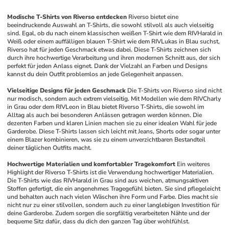
Modische T-Shirts von Riverso entdecken
Riverso bietet eine 
beeindruckende Auswahl an T-Shirts, die sowohl stilvoll als auch vielseitig 
sind. Egal, ob du nach einem klassischen weißen T-Shirt wie dem RIVHarald in 
Weiß oder einem auffälligen blauen T-Shirt wie dem RIVLukas in Blau suchst, 
Riverso hat für jeden Geschmack etwas dabei. Diese T-Shirts zeichnen sich 
durch ihre hochwertige Verarbeitung und ihren modernen Schnitt aus, der sich 
perfekt für jeden Anlass eignet. Dank der Vielzahl an Farben und Designs 
kannst du dein Outfit problemlos an jede Gelegenheit anpassen.
Vielseitige Designs für jeden Geschmack
Die T-Shirts von Riverso sind nicht 
nur modisch, sondern auch extrem vielseitig. Mit Modellen wie dem RIVCharly 
in Grau oder dem RIVLeon in Blau bietet Riverso T-Shirts, die sowohl im 
Alltag als auch bei besonderen Anlässen getragen werden können. Die 
dezenten Farben und klaren Linien machen sie zu einer idealen Wahl für jede 
Garderobe. Diese T-Shirts lassen sich leicht mit Jeans, Shorts oder sogar unter 
einem Blazer kombinieren, was sie zu einem unverzichtbaren Bestandteil 
deiner täglichen Outfits macht.
Hochwertige Materialien und komfortabler Tragekomfort
Ein weiteres 
Highlight der Riverso T-Shirts ist die Verwendung hochwertiger Materialien. 
Die T-Shirts wie das RIVHarald in Grau sind aus weichen, atmungsaktiven 
Stoffen gefertigt, die ein angenehmes Tragegefühl bieten. Sie sind pflegeleicht 
und behalten auch nach vielen Wäschen ihre Form und Farbe. Dies macht sie 
nicht nur zu einer stilvollen, sondern auch zu einer langlebigen Investition für 
deine Garderobe. Zudem sorgen die sorgfältig verarbeiteten Nähte und der 
bequeme Sitz dafür, dass du dich den ganzen Tag über wohlfühlst.