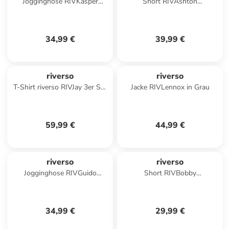
Jogginghose RIVKasper
Short RIVAshton
regular/straight in Grün
comfort/relaxed in Blau
34,99 €
39,99 €
riverso
riverso
T-Shirt riverso RIVJay 3er Set
Jacke RIVLennox in Grau
Pack in Mehrfarbig
59,99 €
44,99 €
riverso
riverso
Jogginghose RIVGuido
Short RIVBobby
regular/straight in Schwarz
regular/straight in Schwarz
34,99 €
29,99 €