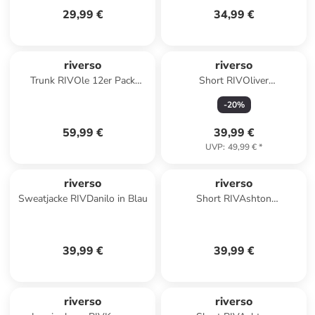
29,99 €
34,99 €
riverso
riverso
Trunk RIVOle 12er Pack
Short RIVOliver
regular/straight in Schwarz
regular/straight in Grau
-
20
%
59,99 €
39,99 €
UVP
:
49,99 €
*
riverso
riverso
Sweatjacke RIVDanilo in Blau
Short RIVAshton
comfort/relaxed in Grau
39,99 €
39,99 €
riverso
riverso