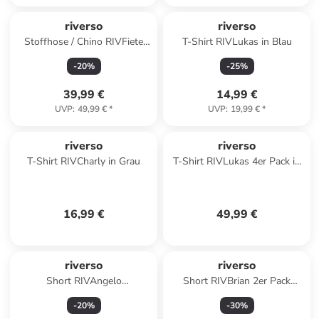
riverso
riverso
Stoffhose / Chino RIVFiete
T-Shirt RIVLukas in Blau
regular/straight in Schwarz
-
20
%
-
25
%
39,99 €
14,99 €
UVP
:
49,99 €
*
UVP
:
19,99 €
*
riverso
riverso
T-Shirt RIVCharly in Grau
T-Shirt RIVLukas 4er Pack in
Mehrfarbig
16,99 €
49,99 €
riverso
riverso
Short RIVAngelo
Short RIVBrian 2er Pack
regular/straight in Beige
regular/straight in Mehrfarbig
-
20
%
-
30
%