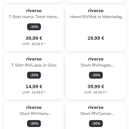
riverso
riverso
T-Shirt riverso Tshirt Herren
Hemd RIVMick in Mehrfarbig
Regular Fit RIVGino 3er Set in
-
20
%
Mehrfarbig
39,99 €
29,99 €
UVP
:
49,99 €
*
riverso
riverso
T-Shirt RIVLukas in Grün
Short RIVAngelo
regular/straight in Blau
-
25
%
-
20
%
14,99 €
39,99 €
UVP
:
19,99 €
*
UVP
:
49,99 €
*
riverso
riverso
Short RIVHenry
Short RIVConnor
regular/straight in Blau
regular/straight in Beige
-
20
%
-
30
%