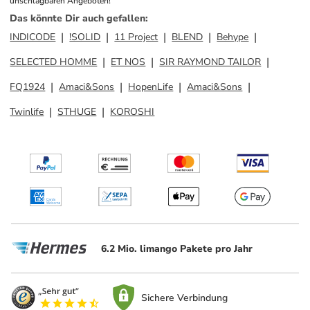
unschlagbaren Angeboten!
Das könnte Dir auch gefallen
:
INDICODE
!SOLID
11 Project
BLEND
Behype
SELECTED HOMME
ET NOS
SIR RAYMOND TAILOR
FQ1924
Amaci&Sons
HopenLife
Amaci&Sons
Twinlife
STHUGE
KOROSHI
6.2 Mio. limango Pakete pro Jahr
Sichere Verbindung