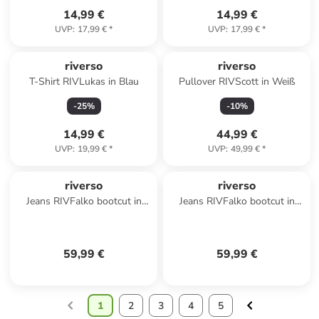
14,99 €
14,99 €
UVP
:
17,99 €
*
UVP
:
17,99 €
*
riverso
riverso
T-Shirt RIVLukas in Blau
Pullover RIVScott in Weiß
-
25
%
-
10
%
14,99 €
44,99 €
UVP
:
19,99 €
*
UVP
:
49,99 €
*
riverso
riverso
Jeans RIVFalko bootcut in
Jeans RIVFalko bootcut in
Blau
Blau
59,99 €
59,99 €
1
2
3
4
5