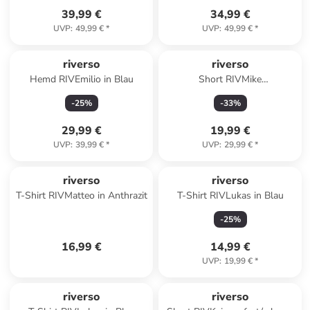
39,99 €
34,99 €
UVP
:
49,99 €
*
UVP
:
49,99 €
*
riverso
riverso
Hemd RIVEmilio in Blau
Short RIVMike
comfort/relaxed in Rot
-
25
%
-
33
%
29,99 €
19,99 €
UVP
:
39,99 €
*
UVP
:
29,99 €
*
riverso
riverso
T-Shirt RIVMatteo in Anthrazit
T-Shirt RIVLukas in Blau
-
25
%
16,99 €
14,99 €
UVP
:
19,99 €
*
riverso
riverso