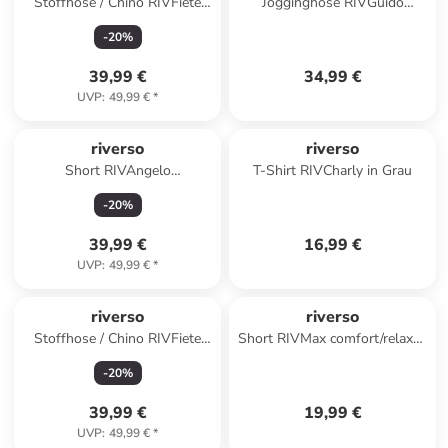
Stoffhose / Chino RIVFiete
Jogginghose RIVGuido
regular/straight in Grün
regular/straight in Blau
-
20
%
39,99 €
34,99 €
UVP
:
49,99 €
*
riverso
riverso
Short RIVAngelo
T-Shirt RIVCharly in Grau
regular/straight in Oliv
-
20
%
39,99 €
16,99 €
UVP
:
49,99 €
*
riverso
riverso
Stoffhose / Chino RIVFiete
Short RIVMax comfort/relaxed
regular/straight in Beige
in Grau
-
20
%
39,99 €
19,99 €
UVP
:
49,99 €
*