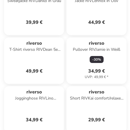
Sweatjacke RIVDanilo in Grau
Jacke RIVLennox in Oliv
39,99 €
44,99 €
riverso
riverso
T-Shirt riverso RIVDean 5er
Pullover RIVJamie in Weiß
Set Pack in Mehrfarbig
-
30
%
49,99 €
34,99 €
UVP
:
49,99 €
*
riverso
riverso
Jogginghose RIVLino
Short RIVKai comfort/relaxed
regular/straight in Rot
in Blau
34,99 €
29,99 €