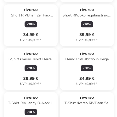
riverso
riverso
Short RIVBrian 2er Pack
Short RIVJoko regular/straight
regular/straight in Mehrfarbig
in Grau
-
30
%
-
20
%
34,99 €
39,99 €
UVP
:
49,99 €
*
UVP
:
49,99 €
*
riverso
riverso
T-Shirt riverso Tshirt Herren
Hemd RIVFabrizio in Beige
Regular Fit RIVGino 3er Set in
-
20
%
-
30
%
Mehrfarbig
39,99 €
34,99 €
UVP
:
49,99 €
*
UVP
:
49,99 €
*
riverso
riverso
T-Shirt RIVLenny O-Neck in
T-Shirt riverso RIVDean 5er
Weiß
Set Pack in Weiß
-
10
%