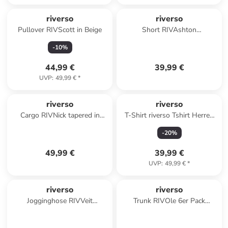
riverso
riverso
Pullover RIVScott in Beige
Short RIVAshton
comfort/relaxed in Blau
-
10
%
44,99 €
39,99 €
UVP
:
49,99 €
*
riverso
riverso
Cargo RIVNick tapered in
T-Shirt riverso Tshirt Herren
Beige
Regular Fit RIVGino 3er Set in
-
20
%
Mehrfarbig
49,99 €
39,99 €
UVP
:
49,99 €
*
riverso
riverso
Jogginghose RIVVeit
Trunk RIVOle 6er Pack
comfort/relaxed in Grau
regular/straight in Schwarz