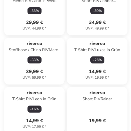
Hemd RIVCarlo in Weiß
Short RIVConnor
regular/straight in Blau
-
33
%
-
30
%
29,99 €
34,99 €
UVP
:
44,99 €
*
UVP
:
49,99 €
*
riverso
riverso
Stoffhose / Chino RIVMarco
T-Shirt RIVLukas in Grün
regular/straight in Beige
-
33
%
-
25
%
39,99 €
14,99 €
UVP
:
59,99 €
*
UVP
:
19,99 €
*
riverso
riverso
T-Shirt RIVLeon in Grün
Short RIVRainer
comfort/relaxed in Rot
-
16
%
14,99 €
19,99 €
UVP
:
17,99 €
*