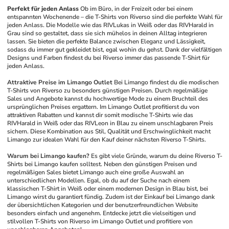
Perfekt für jeden Anlass
Ob im Büro, in der Freizeit oder bei einem 
entspannten Wochenende – die T-Shirts von Riverso sind die perfekte Wahl für 
jeden Anlass. Die Modelle wie das RIVLukas in Weiß oder das RIVHarald in 
Grau sind so gestaltet, dass sie sich mühelos in deinen Alltag integrieren 
lassen. Sie bieten die perfekte Balance zwischen Eleganz und Lässigkeit, 
sodass du immer gut gekleidet bist, egal wohin du gehst. Dank der vielfältigen 
Designs und Farben findest du bei Riverso immer das passende T-Shirt für 
jeden Anlass.
Attraktive Preise im Limango Outlet
Bei Limango findest du die modischen 
T-Shirts von Riverso zu besonders günstigen Preisen. Durch regelmäßige 
Sales und Angebote kannst du hochwertige Mode zu einem Bruchteil des 
ursprünglichen Preises ergattern. Im Limango Outlet profitierst du von 
attraktiven Rabatten und kannst dir somit modische T-Shirts wie das 
RIVHarald in Weiß oder das RIVLeon in Blau zu einem unschlagbaren Preis 
sichern. Diese Kombination aus Stil, Qualität und Erschwinglichkeit macht 
Limango zur idealen Wahl für den Kauf deiner nächsten Riverso T-Shirts.
Warum bei Limango kaufen?
Es gibt viele Gründe, warum du deine Riverso T-
Shirts bei Limango kaufen solltest. Neben den günstigen Preisen und 
regelmäßigen Sales bietet Limango auch eine große Auswahl an 
unterschiedlichen Modellen. Egal, ob du auf der Suche nach einem 
klassischen T-Shirt in Weiß oder einem modernen Design in Blau bist, bei 
Limango wirst du garantiert fündig. Zudem ist der Einkauf bei Limango dank 
der übersichtlichen Kategorien und der benutzerfreundlichen Website 
besonders einfach und angenehm. Entdecke jetzt die vielseitigen und 
stilvollen T-Shirts von Riverso im Limango Outlet und profitiere von 