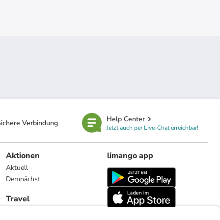
Help Center
ichere Verbindung
Jetzt auch per Live-Chat erreichbar!
Aktionen
limango app
Aktuell
Demnächst
Travel
Reiseangebote