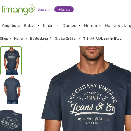
Sparen mit
family
Angebote
Babys
Kinder
Damen
Herren
Home & Livin
Shop
Herren
Bekleidung
Große Größen
T-Shirt RIVLeon in Blau