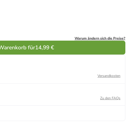
lau
Weiß
Grau
Grau
Weiß
Schwarz
Warum ändern sich die Preise?
 Warenkorb für
14,99 €
Versandkosten
Zu den FAQs