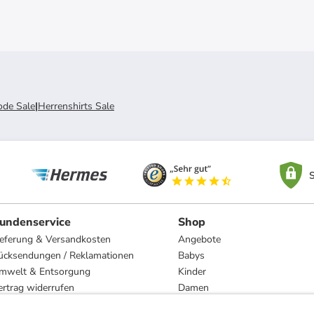
de Sale
|
Herrenshirts Sale
S
undenservice
Shop
ieferung & Versandkosten
Angebote
ücksendungen / Reklamationen
Babys
mwelt & Entsorgung
Kinder
ertrag widerrufen
Damen
esetzliche Gewährleistung und Reparatur
Herren