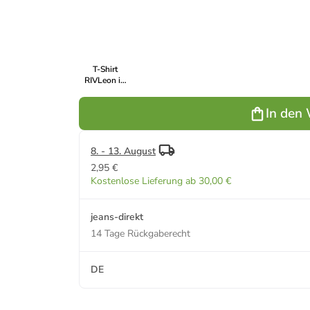
Weiß
Blau
Grau
Weiß
B
T-Shirt
RIVLeon in
Grau
In den
8. - 13. August
2,95 €
Kostenlose Lieferung ab 30,00 €
jeans-direkt
14 Tage Rückgaberecht
DE