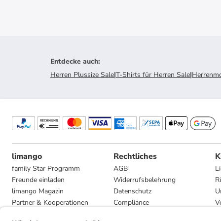
Entdecke auch
:
Herren Plussize Sale
|
T-Shirts für Herren Sale
|
Herrenmo
limango
Rechtliches
K
family Star Programm
AGB
L
Freunde einladen
Widerrufsbelehrung
R
limango Magazin
Datenschutz
U
Partner & Kooperationen
Compliance
V
Jobs
Impressum
G