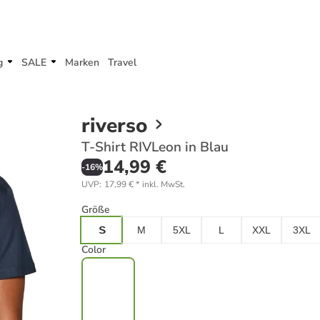
g
SALE
Marken
Travel
riverso
T-Shirt RIVLeon in Blau
14,99 €
-
16
%
UVP
:
17,99 €
*
inkl. MwSt.
Größe
S
M
5XL
L
XXL
3XL
Color