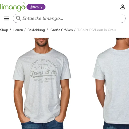
family
Shop
Herren
Bekleidung
Große Größen
T-Shirt RIVLeon in Grau