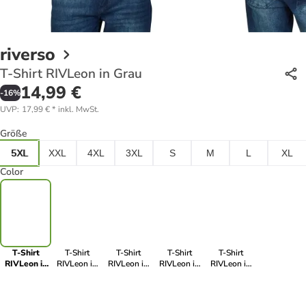
riverso
T-Shirt RIVLeon in Grau
14,99 €
-
16
%
UVP
:
17,99 €
*
inkl. MwSt.
Größe
5XL
XXL
4XL
3XL
S
M
L
XL
Color
T-Shirt
T-Shirt
T-Shirt
T-Shirt
T-Shirt
RIVLeon in
RIVLeon in
RIVLeon in
RIVLeon in
RIVLeon in
Grau
Rot
Blau
Blau
Blau