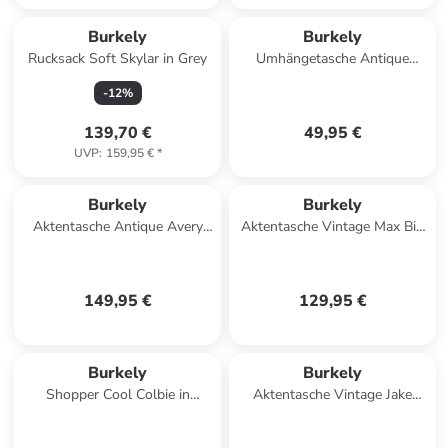
Burkely
Burkely
Rucksack Soft Skylar in Grey
Umhängetasche Antique
Avery Mini Bag in Black
-
12
%
139,70 €
49,95 €
UVP
:
159,95 €
*
Burkely
Burkely
Aktentasche Antique Avery
Aktentasche Vintage Max Big
Laptop 15'' in Black
Worker 17'' in Cognac
149,95 €
129,95 €
Burkely
Burkely
Shopper Cool Colbie in
Aktentasche Vintage Jake
Cognac
Worker 13'' in Cognac