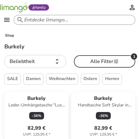
family
Shop
Burkely
1
Beliebtheit
Alle Filter
SALE
Damen
Weihnachten
Ostern
Herren
Burkely
Burkely
Leder-Umhängetasche "Lush
Handtasche Soft Skylar in
Lucy" in Cognac - (B)25 x
Cognac
-
36
%
-
36
%
(H)20 x (T)7 cm
82,99 €
82,99 €
UVP
:
129,95 €
*
UVP
:
129,95 €
*