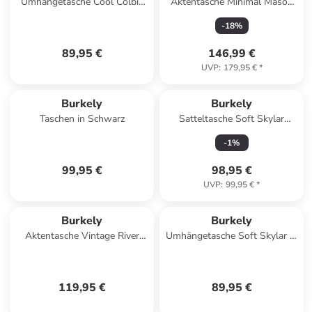
Umhängetasche Cool Colbie
Aktentasche Minimal Mason
in Cognac
in Green
-
18
%
89,95 €
146,99 €
UVP
:
179,95 €
*
Burkely
Burkely
Taschen in Schwarz
Satteltasche Soft Skylar
1000861 Round in Grey
-
1
%
99,95 €
98,95 €
UVP
:
99,95 €
*
Burkely
Burkely
Aktentasche Vintage River
Umhängetasche Soft Skylar in
Worker 15'' in Black
Black
119,95 €
89,95 €