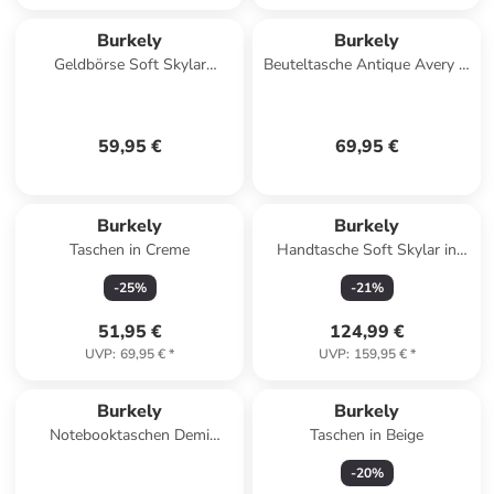
Burkely
Burkely
Geldbörse Soft Skylar
Beuteltasche Antique Avery in
1000347 Black in Grey
Black
59,95 €
69,95 €
Burkely
Burkely
Taschen in Creme
Handtasche Soft Skylar in
Grey
-
25
%
-
21
%
51,95 €
124,99 €
UVP
:
69,95 €
*
UVP
:
159,95 €
*
Burkely
Burkely
Notebooktaschen Demi
Taschen in Beige
1001901 15.6" in Black
-
20
%