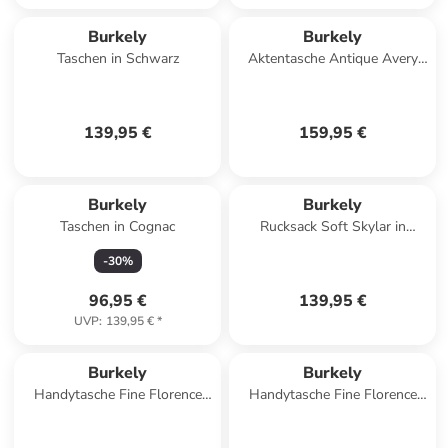
Burkely
Burkely
Taschen in Schwarz
Aktentasche Antique Avery
Laptop 15'' in Cognac
139,95 €
159,95 €
Burkely
Burkely
Taschen in Cognac
Rucksack Soft Skylar in
Chestnut
-
30
%
96,95 €
139,95 €
UVP
:
139,95 €
*
Burkely
Burkely
Handytasche Fine Florence
Handytasche Fine Florence
Phonebag in Black
Phonebag in Chestnut