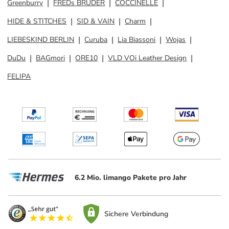
Greenburry
FREDs BRUDER
COCCINELLE
HIDE & STITCHES
SID & VAIN
Charm
LIEBESKIND BERLIN
Curuba
Lia Biassoni
Wojas
DuDu
BAGmori
ORE10
VLD VOi Leather Design
FELIPA
6.2 Mio. limango Pakete pro Jahr
Sichere Verbindung