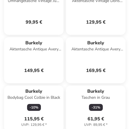
Umhängetasche Vintage Juul
Aktentasche Vintage Doris
in Black
Laptopbag 15.6'' in Black
99,95 €
129,95 €
Burkely
Burkely
Aktentasche Antique Avery
Aktentasche Antique Avery
Laptop 15'' in Cognac
Laptop 15'' in Cognac
149,95 €
169,95 €
Burkely
Burkely
Bodybag Cool Colbie in Black
Taschen in Grau
-
10
%
-
31
%
115,95 €
61,95 €
UVP
:
129,95 €
*
UVP
:
89,95 €
*