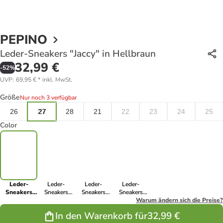
PEPINO
Leder-Sneakers "Jaccy" in Hellbraun
32,99 €
-
52
%
UVP
:
69,95 €
*
inkl. MwSt.
Größe
Nur noch 3 verfügbar
26
27
28
21
22
23
24
25
Color
Leder-
Leder-
Leder-
Leder-
Sneakers
Sneakers
Sneakers
Sneakers
"Jaccy" in
"Jaccy" in
"Jaccy" in
"Jaccy" in
Warum ändern sich die Preise?
Hellbraun
Blau
Grau
Mint
In den Warenkorb für
32,99 €