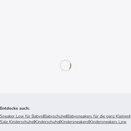
Entdecke auch
:
Sneaker Low für Babys
|
Babyschuhe
|
Babysneakers für die ganz Kleinen
|
Sale Kinderschuhe
|
Kinderschuhe
|
Kindersneakers
|
Kindersneakers Low