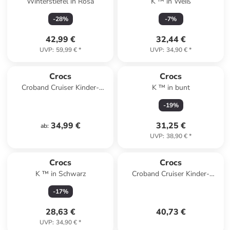
Winterstiefel in Rosa
K ™ in Weiß
-
28
%
-
7
%
42,99 €
32,44 €
UVP
:
59,99 €
*
UVP
:
34,90 €
*
Crocs
Crocs
Croband Cruiser Kinder-
K ™ in bunt
Sandalen mit Klettverschluss
-
19
%
Blau
34,99 €
31,25 €
ab
:
UVP
:
38,90 €
*
Crocs
Crocs
K ™ in Schwarz
Croband Cruiser Kinder-
Sandalen mit Klettverschluss
-
17
%
Rose
28,63 €
40,73 €
UVP
:
34,90 €
*