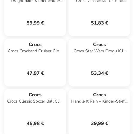
Dragonballz-Kinderschuhe
Crocs Classic Mattel Pink
zum Hineinschlüpfen Orange
Barbie Clog T K in Rosa
59,99 €
51,83 €
Crocs
Crocs
Crocs Crocband Cruiser Glow
Crocs Star Wars Grogu K in
Confetti Band Sandal K in
Grau
Beige
47,97 €
53,34 €
Crocs
Crocs
Crocs Classic Soccer Ball Clog
Handle It Rain – Kinder-Stiefel
Kids in Weiß
zum Hineinschlüpfen Rose
45,98 €
39,99 €