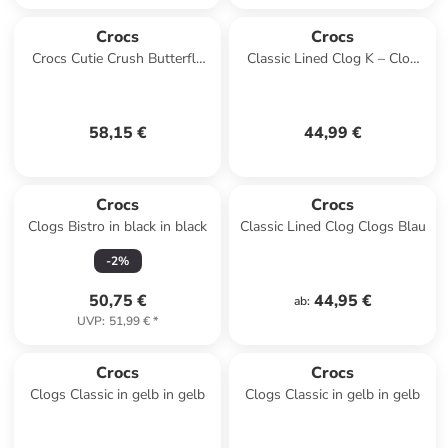
Crocs
Crocs
Crocs Cutie Crush Butterfly
Classic Lined Clog K – Clog
Kids Clog in Weiß
zum Hineinschlüpfen Violett
58,15 €
44,99 €
Crocs
Crocs
Clogs Bistro in black in black
Classic Lined Clog Clogs Blau
-
2
%
50,75 €
44,95 €
ab
:
UVP
:
51,99 €
*
Crocs
Crocs
Clogs Classic in gelb in gelb
Clogs Classic in gelb in gelb