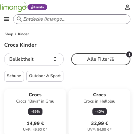
family
Shop
Kinder
Crocs Kinder
1
Beliebtheit
Alle Filter
Schuhe
Outdoor & Sport
Crocs
Crocs
Crocs "Baya" in Grau
Crocs in Hellblau
-
69
%
-
40
%
14,99 €
32,99 €
UVP
:
49,90 €
*
UVP
:
54,99 €
*