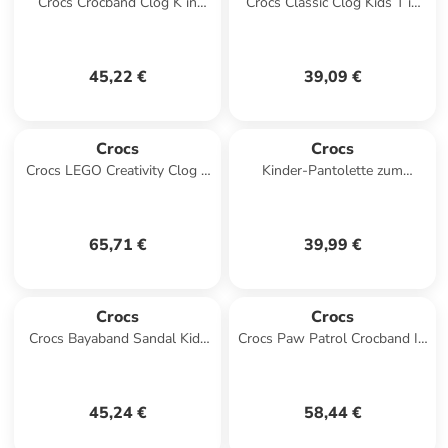
Crocs Crocband Clog K in
Crocs Classic Clog Kids T in
Rosa
Rosa
45,22 €
39,09 €
Crocs
Crocs
Crocs LEGO Creativity Clog K
Kinder-Pantolette zum
in Schwarz
Hineinschlüpfen „Classic“ mit
schillerndem Glitzer Weiß
65,71 €
39,99 €
Crocs
Crocs
Crocs Bayaband Sandal Kids
Crocs Paw Patrol Crocband IV
in Blau
Clog T in Blau
45,24 €
58,44 €