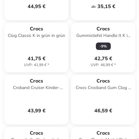
44,95 €
35,15 €
ab
:
Crocs
Crocs
Clog Classic K in grün in grün
Gummistiefel Handle It K in
marineblau in marineblau
-
9
%
41,75 €
42,75 €
UVP
:
41,99 €
*
UVP
:
46,99 €
*
Crocs
Crocs
Croband Cruiser Kinder-
Crocs Crocband Gum Clog K
Sandalen mit Klettverschluss
in Schwarz
Grau
43,99 €
46,59 €
Crocs
Crocs