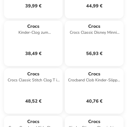
39,99 €
44,99 €
Crocs
Crocs
Kinder-Clog zum
Crocs Classic Disney Minnie
Hineinschlüpfen „Classic Clog
Mouse Clog in Weiß
T“ Blau
38,49 €
56,93 €
Crocs
Crocs
Crocs Classic Stitch Clog T in
Crocband Clob Kinder-Slipper
Blau
zum Hineinschlüpfen Blau
48,52 €
40,76 €
Crocs
Crocs