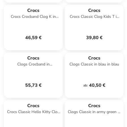
Crocs
Crocs
Crocs Crocband Clog K in
Crocs Classic Clog Kids T in
Dunkelblau
Violett
46,59 €
39,80 €
Crocs
Crocs
Clogs Crocband in
Clogs Classic in blau in blau
stucco/melon in stucco/melon
55,73 €
40,50 €
ab
:
Crocs
Crocs
Crocs Classic Hello Kitty Clog
Clogs Classic in army green in
K in Weiß
army green