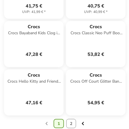
41,75 €
40,75 €
UVP
:
41,99 €
*
UVP
:
40,99 €
*
Crocs
Crocs
Crocs Bayaband Kids Clog in
Crocs Classic Neo Puff Boot
Rosa
Toddler in Dunkelblau
47,28 €
53,82 €
Crocs
Crocs
Crocs Hello Kitty and Friends
Crocs Off Court Glitter Band
Classic Clog in Rosa
Kids Clog in Weiß
47,16 €
54,95 €
1
2