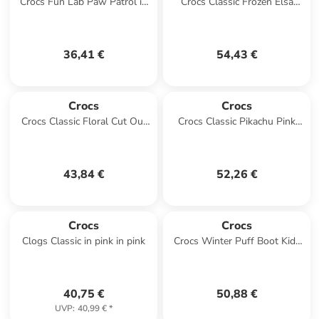
Crocs Fun Lab Paw Patrol in
Crocs Classic Frozen Elsa
Rosa
Clog Kids in Blau
36,41 €
54,43 €
Crocs
Crocs
Crocs Classic Floral Cut Out
Crocs Classic Pikachu Pink
Clog Kids in Rosa
Clog K in Rosa
43,84 €
52,26 €
Crocs
Crocs
Clogs Classic in pink in pink
Crocs Winter Puff Boot Kids
in Rosa
40,75 €
50,88 €
UVP
:
40,99 €
*