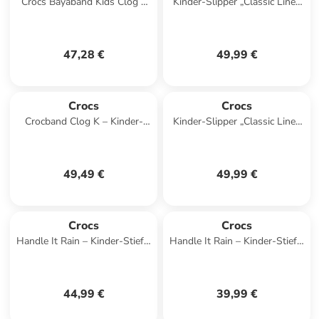
Crocs Bayaband Kids Clog T
Kinder-Slipper „Classic Lined
in Schwarz
Clog K“ Schwarz
47,28 €
49,99 €
Crocs
Crocs
Crocband Clog K – Kinder-
Kinder-Slipper „Classic Lined
Slipper zum Hineinschlüpfen
Clog K“ Violett
Blau
49,49 €
49,99 €
Crocs
Crocs
Handle It Rain – Kinder-Stiefel
Handle It Rain – Kinder-Stiefel
zum Hineinschlüpfen Rose
zum Hineinschlüpfen Blau
44,99 €
39,99 €