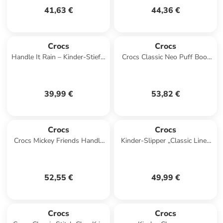
41,63 €
44,36 €
Crocs
Crocs
Handle It Rain – Kinder-Stiefel
Crocs Classic Neo Puff Boot
zum Hineinschlüpfen Gelb
Kids in Grau
39,99 €
53,82 €
Crocs
Crocs
Crocs Mickey Friends Handle
Kinder-Slipper „Classic Lined
It Boot Kids in Mehrfarbig
Clog K“ Rose
52,55 €
49,99 €
Crocs
Crocs