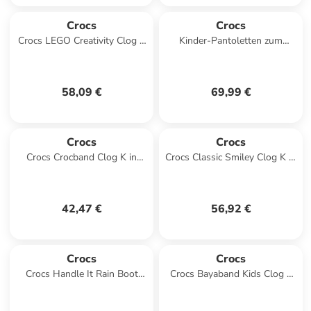
Crocs
Crocs
Crocs LEGO Creativity Clog K
Kinder-Pantoletten zum
in Weiß
Hineinschlüpfen mit
Pokémon-Motiv, Cls Clg
Schwarz
58,09 €
69,99 €
Crocs
Crocs
Crocs Crocband Clog K in
Crocs Classic Smiley Clog K in
Blau
Schwarz
42,47 €
56,92 €
Crocs
Crocs
Crocs Handle It Rain Boot
Crocs Bayaband Kids Clog T
Kids in Gelb
in Rosa