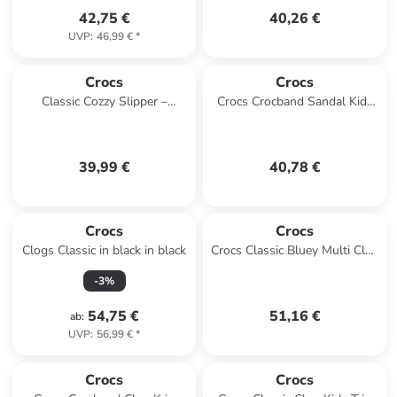
42,75 €
40,26 €
UVP
:
46,99 €
*
Crocs
Crocs
Classic Cozzy Slipper –
Crocs Crocband Sandal Kids
Hausschuhe zum
in Blau
Hineinschlüpfen für Kinder
Schwarz
39,99 €
40,78 €
Crocs
Crocs
Clogs Classic in black in black
Crocs Classic Bluey Multi Clog
T in Rosa
-
3
%
54,75 €
51,16 €
ab
:
UVP
:
56,99 €
*
Crocs
Crocs