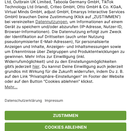
Kundenservice
Shop
Aktionen
Travel
limango.nl
limango.pl
* Streichpreise entsprechen der unverbindlichen Preisempfehlung des
Herstellers. Prozentangaben beziehen sich auf den Streichpreis.
ᵃ Die jeweils aktuellen Teilnahmebedingungen unserer Freunde-werben-