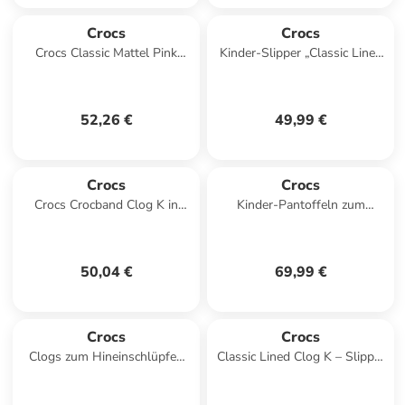
Crocs
Crocs
Crocs Classic Mattel Pink
Kinder-Slipper „Classic Lined
Barbie Clog K in Rosa
Clog K“ Grün
52,26 €
49,99 €
Crocs
Crocs
Crocs Crocband Clog K in
Kinder-Pantoffeln zum
Blau
Hineinschlüpfen mit
Pokémon-Motiv, Cls Clg
Schwarz
50,04 €
69,99 €
Crocs
Crocs
Clogs zum Hineinschlüpfen
Classic Lined Clog K – Slipper
Kinder Classic Clog K Gelb
zum Hineinschlüpfen Grün