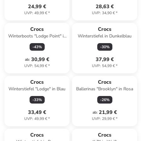
24,99 €
28,63 €
UVP
:
49,99 €
*
UVP
:
34,90 €
*
Crocs
Crocs
Winterboots "Lodge Point" in
Winterstiefel in Dunkelblau
Dunkelblau/ Grau
-
43
%
-
30
%
30,99 €
37,99 €
ab
:
UVP
:
54,99 €
*
UVP
:
54,99 €
*
Crocs
Crocs
Winterstiefel "Lodge" in Blau
Ballerinas "Brooklyn" in Rosa
-
33
%
-
26
%
33,49 €
21,99 €
ab
:
UVP
:
49,99 €
*
UVP
:
29,99 €
*
Crocs
Crocs