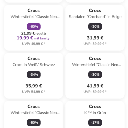
family
rabatt
Crocs
Crocs
Winterstiefel "Classic Neo
Sandalen "Crocband" in Beige
Puff" in Pink
-
60
%
-
20
%
21,99 €
regulär
19,99 €
31,99 €
mit family
UVP
:
49,99 €
*
UVP
:
39,99 €
*
Crocs
Crocs
Crocs in Weiß/ Schwarz
Winterstiefel "Classic Neo
Puff" in Schwarz
-
34
%
-
30
%
35,99 €
41,99 €
UVP
:
54,99 €
*
UVP
:
59,99 €
*
Crocs
Crocs
Winterstiefel "Classic Neo
K ™ in Grün
Puff" in Dunkelblau
-
50
%
-
17
%