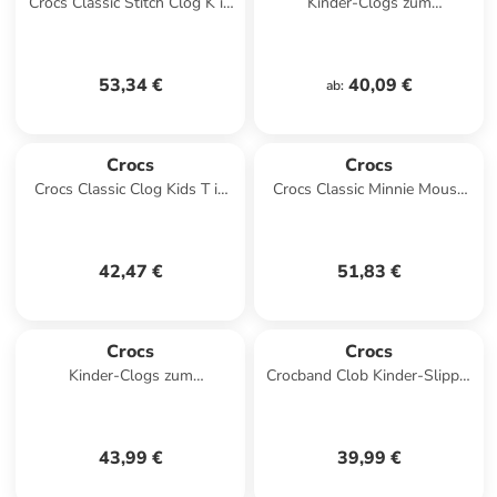
Crocs Classic Stitch Clog K in
Kinder-Clogs zum
Blau
Hineinschlüpfen „Classic Clog
K“ Blau
53,34 €
40,09 €
ab
:
Crocs
Crocs
Crocs Classic Clog Kids T in
Crocs Classic Minnie Mouse
Orange
Clog T in Rosa
42,47 €
51,83 €
Crocs
Crocs
Kinder-Clogs zum
Crocband Clob Kinder-Slipper
Hineinschlüpfen „Classic Clog
zum Hineinschlüpfen Schwarz
K“ Grün
43,99 €
39,99 €