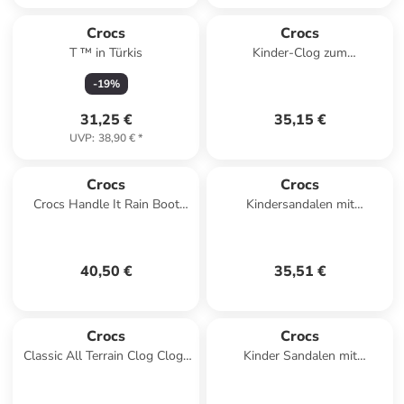
Crocs
Crocs
T ™ in Türkis
Kinder-Clog zum
Hineinschlüpfen „Classic Clog
-
19
%
T“ Schwarz
31,25 €
35,15 €
UVP
:
38,90 €
*
Crocs
Crocs
Crocs Handle It Rain Boot
Kindersandalen mit
Kids in Rosa
Klettverschluss „Classic
Fisherman“ Rose
40,50 €
35,51 €
Crocs
Crocs
Classic All Terrain Clog Clogs
Kinder Sandalen mit
Blau
Klettverschluss Classic
Fisherman Weiß