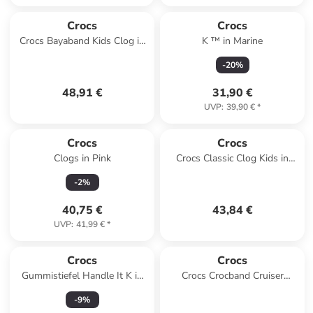
Crocs
Crocs
Crocs Bayaband Kids Clog in
K ™ in Marine
Blau
-
20
%
48,91 €
31,90 €
UVP
:
39,90 €
*
Crocs
Crocs
Clogs in Pink
Crocs Classic Clog Kids in
Grün
-
2
%
40,75 €
43,84 €
UVP
:
41,99 €
*
Crocs
Crocs
Gummistiefel Handle It K in
Crocs Crocband Cruiser
gelb in gelb
Sandal T in Rosa
-
9
%