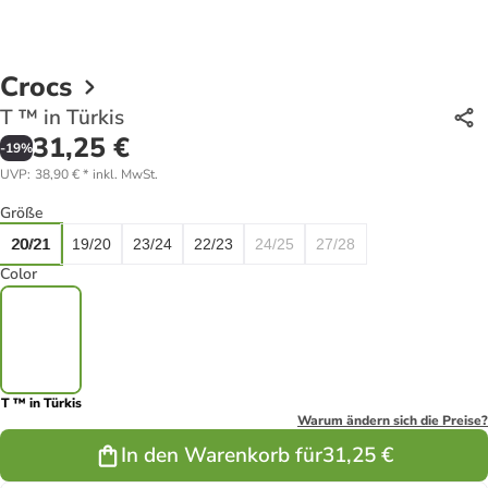
Crocs
T ™ in Türkis
31,25 €
-
19
%
UVP
:
38,90 €
*
inkl. MwSt.
Größe
20/21
19/20
23/24
22/23
24/25
27/28
Color
T ™ in Türkis
Warum ändern sich die Preise?
In den Warenkorb für
31,25 €