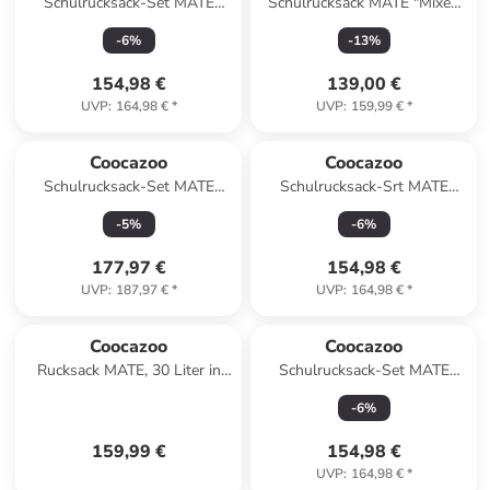
Schulrucksack-Set MATE
Schulrucksack MATE "Mixed
"Arctic Lights" 2-tlg. in Lila
Faded Rose" in Rosa
-
6
%
-
13
%
154,98 €
139,00 €
UVP
:
164,98 €
*
UVP
:
159,99 €
*
Coocazoo
Coocazoo
Schulrucksack-Set MATE
Schulrucksack-Srt MATE
"Aqua Flow" 3-tlg. in Blau
"Dark Race" 2-tlg. in Grau
-
5
%
-
6
%
177,97 €
154,98 €
UVP
:
187,97 €
*
UVP
:
164,98 €
*
Coocazoo
Coocazoo
Rucksack MATE, 30 Liter in
Schulrucksack-Set MATE
Mixed Silver Dust
"Vanilla Bloom" 2-tlg. in
-
6
%
Braun
159,99 €
154,98 €
UVP
:
164,98 €
*