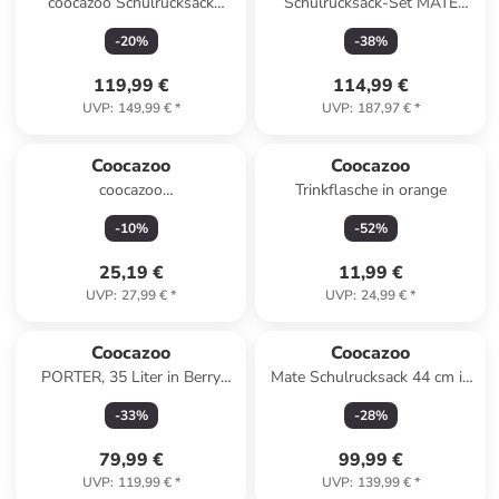
coocazoo Schulrucksack
Schulrucksack-Set MATE
MATE, Boho Glam
Bubble Dreams 3-teilig in
-
20
%
-
38
%
Blau
119,99 €
114,99 €
UVP
:
149,99 €
*
UVP
:
187,97 €
*
Coocazoo
Coocazoo
coocazoo
Trinkflasche in orange
Schlampermäppchen,
-
10
%
-
52
%
Reflective Splash
25,19 €
11,99 €
UVP
:
27,99 €
*
UVP
:
24,99 €
*
Coocazoo
Coocazoo
PORTER, 35 Liter in Berry
Mate Schulrucksack 44 cm in
Bubbles
lime stripe
-
33
%
-
28
%
79,99 €
99,99 €
UVP
:
119,99 €
*
UVP
:
139,99 €
*