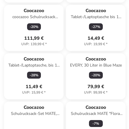
Coocazoo
Coocazoo
coocazoo Schulrucksack
Tablet-/Laptoptasche bis 14
MATE, Broken Black
Zoll, Größe L in Berry
-
20
%
-
27
%
111,99 €
14,49 €
UVP
:
139,99 €
*
UVP
:
19,99 €
*
Coocazoo
Coocazoo
Tablet-/Laptoptasche, bis 11
EVERY, 30 Liter in Blue Maze
Zoll, Größe S in Berry
-
28
%
-
20
%
11,49 €
79,99 €
UVP
:
15,99 €
*
UVP
:
99,99 €
*
Coocazoo
Coocazoo
Schulrucksack-Set MATE,
Schulrucksack MATE "Floral
Mäppchen, Turnbeutel Gel in
Artnight" in Schwarz
-
7
%
Happy Raindrops