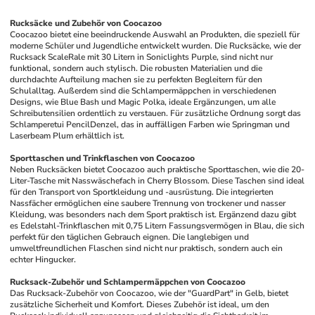
Rucksäcke und Zubehör von Coocazoo
Coocazoo bietet eine beeindruckende Auswahl an Produkten, die speziell für 
moderne Schüler und Jugendliche entwickelt wurden. Die Rucksäcke, wie der 
Rucksack ScaleRale mit 30 Litern in Soniclights Purple, sind nicht nur 
funktional, sondern auch stylisch. Die robusten Materialien und die 
durchdachte Aufteilung machen sie zu perfekten Begleitern für den 
Schulalltag. Außerdem sind die Schlampermäppchen in verschiedenen 
Designs, wie Blue Bash und Magic Polka, ideale Ergänzungen, um alle 
Schreibutensilien ordentlich zu verstauen. Für zusätzliche Ordnung sorgt das 
Schlamperetui PencilDenzel, das in auffälligen Farben wie Springman und 
Laserbeam Plum erhältlich ist.
Sporttaschen und Trinkflaschen von Coocazoo
Neben Rucksäcken bietet Coocazoo auch praktische Sporttaschen, wie die 20-
Liter-Tasche mit Nasswäschefach in Cherry Blossom. Diese Taschen sind ideal 
für den Transport von Sportkleidung und -ausrüstung. Die integrierten 
Nassfächer ermöglichen eine saubere Trennung von trockener und nasser 
Kleidung, was besonders nach dem Sport praktisch ist. Ergänzend dazu gibt 
es Edelstahl-Trinkflaschen mit 0,75 Litern Fassungsvermögen in Blau, die sich 
perfekt für den täglichen Gebrauch eignen. Die langlebigen und 
umweltfreundlichen Flaschen sind nicht nur praktisch, sondern auch ein 
echter Hingucker.
Rucksack-Zubehör und Schlampermäppchen von Coocazoo
Das Rucksack-Zubehör von Coocazoo, wie der "GuardPart" in Gelb, bietet 
zusätzliche Sicherheit und Komfort. Dieses Zubehör ist ideal, um den 