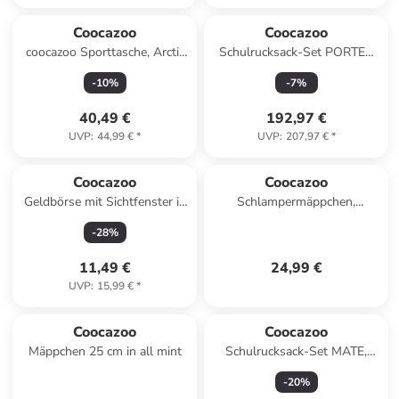
Coocazoo
Coocazoo
coocazoo Sporttasche, Arctic
Schulrucksack-Set PORTER
Lights
"Black Coal" 3-tlg. in Schwarz
-
10
%
-
7
%
40,49 €
192,97 €
UVP
:
44,99 €
*
UVP
:
207,97 €
*
Coocazoo
Coocazoo
Geldbörse mit Sichtfenster in
Schlampermäppchen,
Crazy Artnight
Reißverschluss in Shadow
-
28
%
Shift
11,49 €
24,99 €
UVP
:
15,99 €
*
Coocazoo
Coocazoo
Mäppchen 25 cm in all mint
Schulrucksack-Set MATE,
Mäppchen Geldbörse in
-
20
%
Reflective Moons