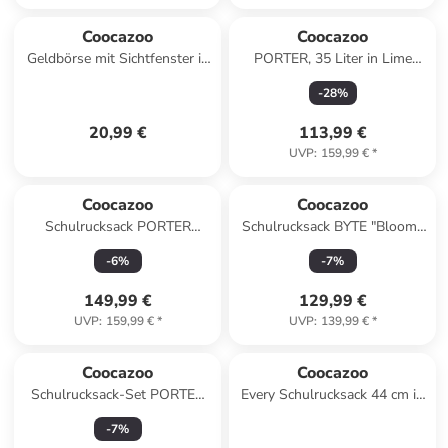
Coocazoo
Coocazoo
Geldbörse mit Sichtfenster in
PORTER, 35 Liter in Lime
Lava Lines
Flash
-
28
%
20,99 €
113,99 €
UVP
:
159,99 €
*
Coocazoo
Coocazoo
Schulrucksack PORTER
Schulrucksack BYTE "Bloomy
"Electric Ice" in Schwarz/Blau
Daisy" in Blau
-
6
%
-
7
%
149,99 €
129,99 €
UVP
:
159,99 €
*
UVP
:
139,99 €
*
Coocazoo
Coocazoo
Schulrucksack-Set PORTER
Every Schulrucksack 44 cm in
"Bloomy Daisy" 3-tlg. in Blau
Swirl Whirl
-
7
%