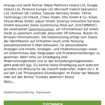
Rechtliches
Kundenservice
Shop
Aktionen
Travel
limango.nl
limango.pl