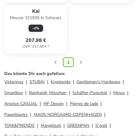
Kai
Messer 321835 in Schwarz
-
4
%
207,98 €
UVP
:
217,98 €
*
1
Das könnte Dir auch gefallen
:
Victorinox
STUBAI
Kryptonite
Gentlemen's Hardware
Smartbox
Reinhardt, München
Schäffer-Poeschel
Minus
Aniston CASUAL
MF Design
Pierres de Jade
Paperblanks
MADS NORGAARD COPENHAGEN
TONI&FRIENDS
Margelisch
GREENPAN
S'well