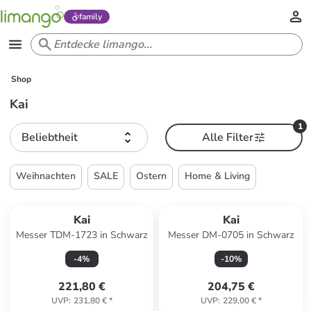
family
Shop
Kai
1
Beliebtheit
Alle Filter
Weihnachten
SALE
Ostern
Home & Living
Kai
Kai
Messer TDM-1723 in Schwarz
Messer DM-0705 in Schwarz
-
4
%
-
10
%
221,80 €
204,75 €
UVP
:
231,80 €
*
UVP
:
229,00 €
*