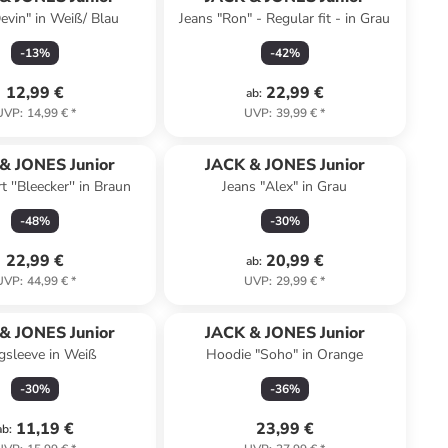
Devin" in Weiß/ Blau
Jeans "Ron" - Regular fit - in Grau
-
13
%
-
42
%
12,99 €
22,99 €
ab
:
UVP
:
14,99 €
*
UVP
:
39,99 €
*
& JONES Junior
JACK & JONES Junior
 ''Bleecker'' in Braun
Jeans "Alex" in Grau
-
48
%
-
30
%
22,99 €
20,99 €
ab
:
UVP
:
44,99 €
*
UVP
:
29,99 €
*
& JONES Junior
JACK & JONES Junior
gsleeve in Weiß
Hoodie "Soho" in Orange
-
30
%
-
36
%
11,19 €
23,99 €
ab
: