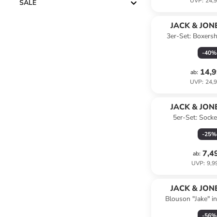
UVP
:
24,9
SALE
JACK & JONE
3er-Set: Boxers
Trunks" in 
-
40
%
14,9
ab
:
UVP
:
24,9
JACK & JONE
5er-Set: Sock
-
25
%
7,4
ab
:
UVP
:
9,9
JACK & JONE
Blouson "Jake" i
-
56
%