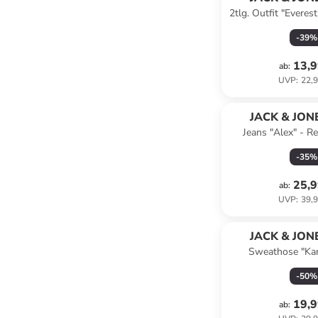
2tlg. Outfit "Everes
-
39
%
13,9
ab
:
UVP
:
22,9
JACK & JONE
Jeans "Alex" - Reg
Hellbl
-
35
%
25,9
ab
:
UVP
:
39,9
JACK & JONE
Sweathose "Kan
-
50
%
19,9
ab
: