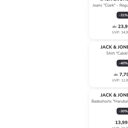
Jeans "Clark" - Regul
-
31
%
23,9
ab
:
UVP
:
34,9
JACK & JONE
Shirt "Caleb
-
40
%
7,7
ab
:
UVP
:
12,9
JACK & JONE
Badeshorts "Haruba"
Blau
-
30
%
13,99