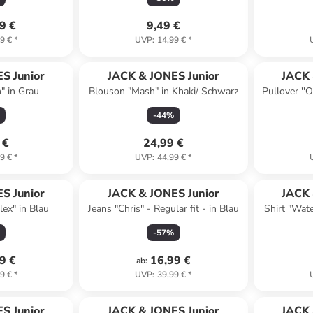
9 €
9,49 €
9 €
*
UVP
:
14,99 €
*
S Junior
JACK & JONES Junior
JACK 
" in Grau
Blouson "Mash" in Khaki/ Schwarz
Pullover ''O
-
44
%
 €
24,99 €
9 €
*
UVP
:
44,99 €
*
S Junior
JACK & JONES Junior
JACK 
lex" in Blau
Jeans "Chris" - Regular fit - in Blau
Shirt "Wat
-
57
%
9 €
16,99 €
ab
:
9 €
*
UVP
:
39,99 €
*
S Junior
JACK & JONES Junior
JACK 