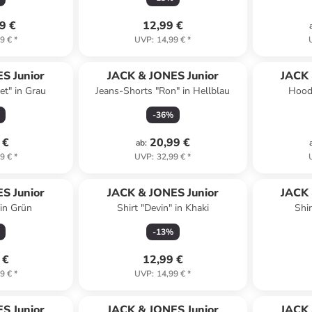
9 €
12,99 €
9 €
*
UVP
:
14,99 €
*
S Junior
JACK & JONES Junior
JACK 
t" in Grau
Jeans-Shorts "Ron" in Hellblau
Hoodi
-
36
%
 €
20,99 €
ab
:
9 €
*
UVP
:
32,99 €
*
S Junior
JACK & JONES Junior
JACK 
 in Grün
Shirt "Devin" in Khaki
Shi
-
13
%
 €
12,99 €
9 €
*
UVP
:
14,99 €
*
S Junior
JACK & JONES Junior
JACK 