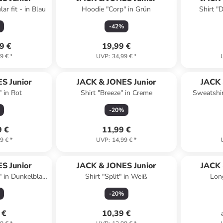
ar fit - in Blau
Hoodie "Corp" in Grün
Shirt "
-
42
%
9 €
19,99 €
9 €
*
UVP
:
34,99 €
*
S Junior
JACK & JONES Junior
JACK 
" in Rot
Shirt "Breeze" in Creme
Sweatshirt
-
20
%
9 €
11,99 €
9 €
*
UVP
:
14,99 €
*
S Junior
JACK & JONES Junior
JACK 
 in Dunkelblau/
Shirt "Split" in Weiß
Lon
-
20
%
 €
10,39 €