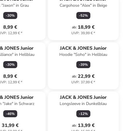
t "Jaxon" in Grau
Cargohose "Alex" in Beige
-
30
%
-
52
%
8,99 €
18,99 €
ab
:
UVP
:
12,99 €
*
UVP
:
39,99 €
*
& JONES Junior
JACK & JONES Junior
lliance" in Hellblau
Hoodie "Soho" in Hellblau
-
30
%
-
39
%
8,99 €
22,99 €
ab
:
UVP
:
12,99 €
*
UVP
:
37,99 €
*
& JONES Junior
JACK & JONES Junior
 "Jake" in Schwarz
Longsleeve in Dunkelblau
-
46
%
-
12
%
31,99 €
13,99 €
ab
: