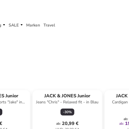
g
SALE
Marken
Travel
S Junior
JACK & JONES Junior
JACK 
rts "Jake" in
Jeans "Chris" - Relaxed fit - in Blau
Cardigan 
lblau/ Grün
-
30
%
ab
:
 €
20,99 €
1
ab
:
ab
: