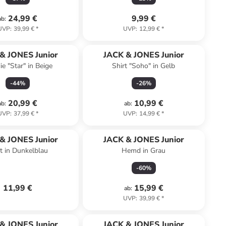
24,99 €
9,99 €
ab
:
UVP
:
39,99 €
*
UVP
:
12,99 €
*
& JONES Junior
JACK & JONES Junior
e "Star" in Beige
Shirt "Soho" in Gelb
-
44
%
-
26
%
20,99 €
10,99 €
ab
:
ab
:
UVP
:
37,99 €
*
UVP
:
14,99 €
*
& JONES Junior
JACK & JONES Junior
rt in Dunkelblau
Hemd in Grau
-
60
%
11,99 €
15,99 €
ab
:
UVP
:
39,99 €
*
& JONES Junior
JACK & JONES Junior