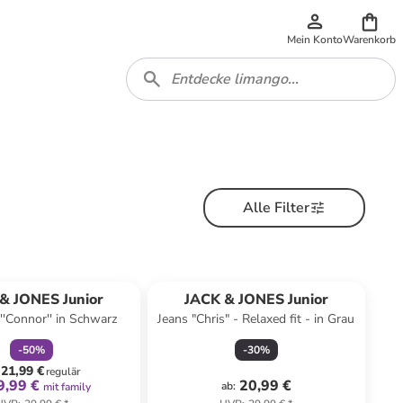
Mein Konto
Warenkorb
Alle Filter
family
rabatt
& JONES Junior
JACK & JONES Junior
''Connor'' in Schwarz
Jeans "Chris" - Relaxed fit - in Grau
-
50
%
-
30
%
21,99 €
regulär
9,99 €
20,99 €
ab
:
mit family