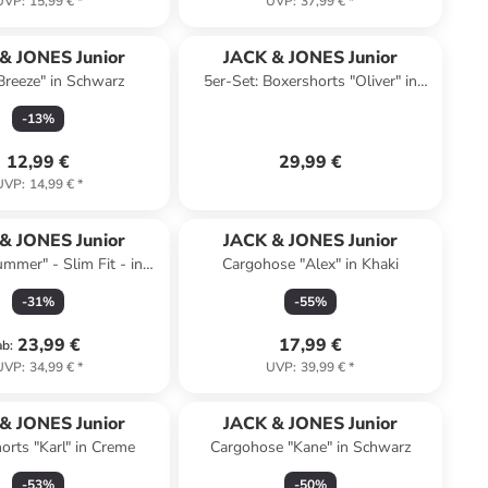
UVP
:
15,99 €
*
UVP
:
37,99 €
*
& JONES Junior
JACK & JONES Junior
"Breeze" in Schwarz
5er-Set: Boxershorts "Oliver" in
Bunt
-
13
%
12,99 €
29,99 €
UVP
:
14,99 €
*
& JONES Junior
JACK & JONES Junior
mer" - Slim Fit - in
Cargohose "Alex" in Khaki
Weiß
-
31
%
-
55
%
23,99 €
17,99 €
ab
:
UVP
:
34,99 €
*
UVP
:
39,99 €
*
& JONES Junior
JACK & JONES Junior
rts "Karl" in Creme
Cargohose "Kane" in Schwarz
-
53
%
-
50
%