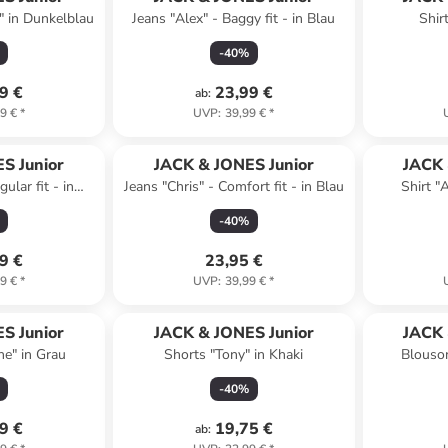
t" in Dunkelblau
Jeans "Alex" - Baggy fit - in Blau
Shir
-
40
%
9 €
23,99 €
ab
:
9 €
*
UVP
:
39,99 €
*
S Junior
JACK & JONES Junior
JACK 
ular fit - in
Jeans "Chris" - Comfort fit - in Blau
Shirt "A
au
-
40
%
9 €
23,95 €
9 €
*
UVP
:
39,99 €
*
S Junior
JACK & JONES Junior
JACK 
e" in Grau
Shorts "Tony" in Khaki
Blouson
-
40
%
9 €
19,75 €
ab
: