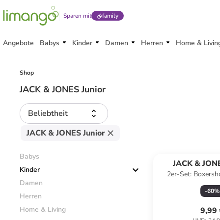
Sparen mit
family
Angebote
Babys
Kinder
Damen
Herren
Home & Livin
Shop
JACK & JONES Junior
Beliebtheit
JACK & JONES Junior
Babys
JACK & JONE
Kinder
2er-Set: Boxersho
Damen
Hellblau/ Dunke
-
60
%
Herren
Home & Living
9,99