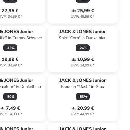
27,95 €
25,99 €
ab
:
UVP
:
34,99 €
*
UVP
:
49,99 €
*
& JONES Junior
JACK & JONES Junior
llie'' in Creme/ Schwarz
Shirt "Corp" in Dunkelblau
-
42
%
-
26
%
19,99 €
10,99 €
ab
:
UVP
:
34,99 €
*
UVP
:
14,99 €
*
& JONES Junior
JACK & JONES Junior
ercolour" in Dunkelblau
Blouson "Mash" in Grau
-
50
%
-
53
%
7,49 €
20,99 €
ab
:
ab
:
UVP
:
14,99 €
*
UVP
:
44,99 €
*
& JONES Junior
JACK & JONES Junior