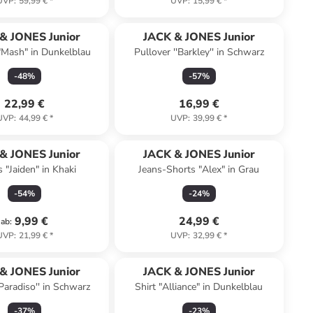
UVP
:
59,99 €
*
UVP
:
15,99 €
*
& JONES Junior
JACK & JONES Junior
"Mash" in Dunkelblau
Pullover ''Barkley'' in Schwarz
-
48
%
-
57
%
22,99 €
16,99 €
UVP
:
44,99 €
*
UVP
:
39,99 €
*
& JONES Junior
JACK & JONES Junior
 "Jaiden" in Khaki
Jeans-Shorts "Alex" in Grau
-
54
%
-
24
%
9,99 €
24,99 €
ab
:
UVP
:
21,99 €
*
UVP
:
32,99 €
*
& JONES Junior
JACK & JONES Junior
Paradiso'' in Schwarz
Shirt "Alliance" in Dunkelblau
-
37
%
-
23
%