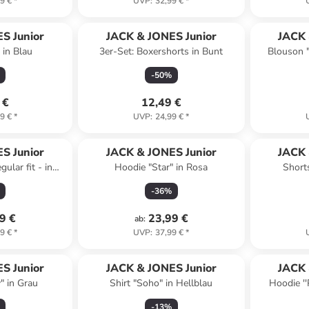
9 €
*
UVP
:
32,99 €
*
S Junior
JACK & JONES Junior
JACK 
 in Blau
3er-Set: Boxershorts in Bunt
Blouson 
-
50
%
 €
12,49 €
9 €
*
UVP
:
24,99 €
*
S Junior
JACK & JONES Junior
JACK 
ular fit - in
Hoodie "Star" in Rosa
Shorts
thrazit
-
36
%
9 €
23,99 €
ab
:
9 €
*
UVP
:
37,99 €
*
S Junior
JACK & JONES Junior
JACK 
" in Grau
Shirt "Soho" in Hellblau
Hoodie ''
-
13
%