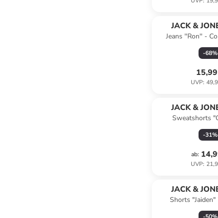
UVP
:
19,9
JACK & JONE
Jeans ''Ron'' - Co
Dunkelb
-
68
%
15,99
UVP
:
49,9
JACK & JONE
Sweatshorts "
Dunkelb
-
31
%
14,9
ab
:
UVP
:
21,9
JACK & JONE
Shorts "Jaiden"
-
50
%