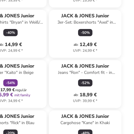
UVP
:
39,99 €
*
UVP
:
29,99 €
*
& JONES Junior
JACK & JONES Junior
hirts "Bryan" in Weiß/
3er-Set: Boxershorts "Axel" in
Dunkelblau
Schwarz
-
40
%
-
50
%
14,99 €
12,49 €
ab
:
ab
:
UVP
:
24,99 €
*
UVP
:
24,99 €
*
family
rabatt
& JONES Junior
JACK & JONES Junior
r ''Kaito'' in Beige
Jeans "Ron" - Comfort fit - in
Hellblau
-
54
%
-
52
%
17,99 €
regulär
5,99 €
18,99 €
ab
:
mit family
UVP
:
34,99 €
*
UVP
:
39,99 €
*
& JONES Junior
JACK & JONES Junior
orts "Rick" in Blau
Cargohose "Kane" in Khaki
-
20
%
-
48
%