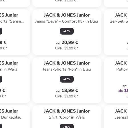
9 €
*
UVP
:
29,99 €
*
S Junior
JACK & JONES Junior
JACK 
horts "Sense
Jeans "Dave" - Comfort fit - in Blau
2er-Set: S
Schwarz
-
47
%
9 €
20,99 €
ab
:
9 €
*
UVP
:
39,99 €
*
S Junior
JACK & JONES Junior
JACK 
en in Weiß
Jeans-Shorts "Ron" in Blau
Pullove
-
42
%
ab
:
9 €
18,99 €
1
ab
:
ab
:
9 €
*
UVP
:
32,99 €
*
S Junior
JACK & JONES Junior
JACK 
n Dunkelblau
Shirt "Corp" in Weiß
Jeanssh
-
36
%