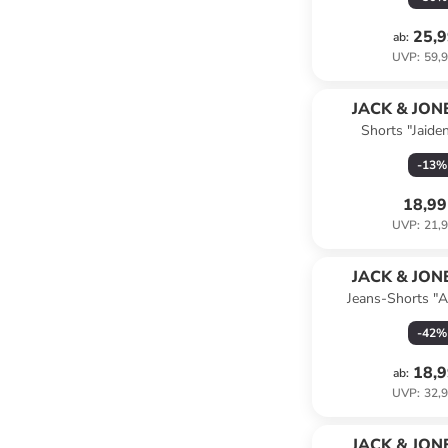
25,9
ab
:
UVP
:
59,9
JACK & JONE
Shorts "Jaiden
-
13
%
18,99
UVP
:
21,9
JACK & JONE
Jeans-Shorts "A
-
42
%
18,9
ab
:
UVP
:
32,9
JACK & JONE