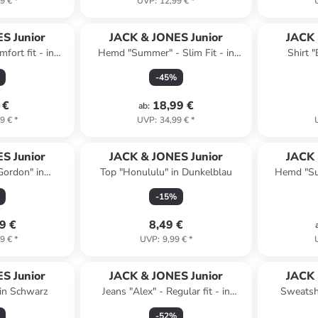
9 €
*
UVP
:
12,99 €
*
S Junior
JACK & JONES Junior
JACK 
mfort fit - in
Hemd "Summer" - Slim Fit - in
Shirt 
lau
Hellblau
-
45
%
 €
18,99 €
ab
:
9 €
*
UVP
:
34,99 €
*
S Junior
JACK & JONES Junior
JACK 
Gordon" in
Top "Honululu" in Dunkelblau
Hemd "Sum
lau
-
15
%
9 €
8,49 €
9 €
*
UVP
:
9,99 €
*
S Junior
JACK & JONES Junior
JACK 
 in Schwarz
Jeans "Alex" - Regular fit - in
Sweatsho
Hellblau
-
52
%