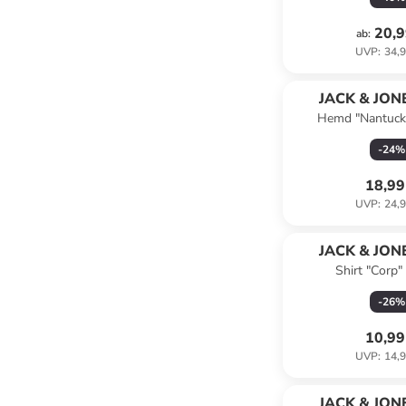
20,9
ab
:
UVP
:
34,9
JACK & JONE
Hemd "Nantucke
-
24
%
18,99
UVP
:
24,9
JACK & JONE
Shirt "Corp"
-
26
%
10,99
UVP
:
14,9
JACK & JONE