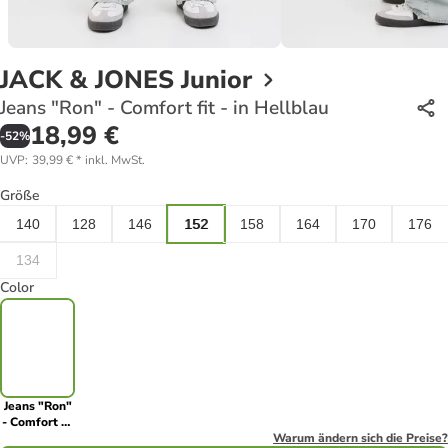
JACK & JONES Junior
Jeans "Ron" - Comfort fit - in Hellblau
18,99 €
-
52
%
UVP
:
39,99 €
*
inkl. MwSt.
Größe
140
128
146
152
158
164
170
176
134
Color
Jeans "Ron"
- Comfort fit
- in Hellblau
Warum ändern sich die Preise?