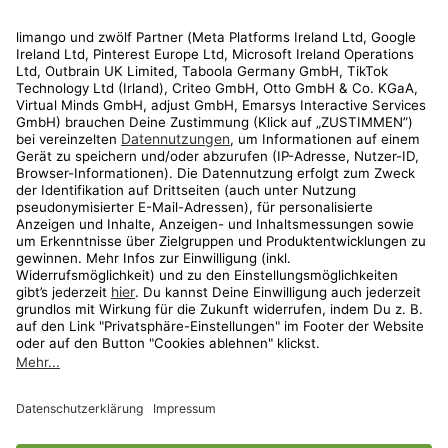
Rechtliches
Kundenservice
Shop
Aktionen
Travel
limango.nl
limango.pl