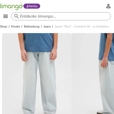
family
Shop
Kinder
Bekleidung
Jeans
Jeans "Ron" - Comfort fit - in Hellblau