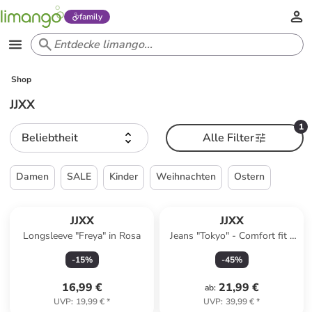
family
Shop
JJXX
1
Beliebtheit
Alle Filter
Damen
SALE
Kinder
Weihnachten
Ostern
JJXX
JJXX
Longsleeve "Freya" in Rosa
Jeans "Tokyo" - Comfort fit -
in Grau
-
15
%
-
45
%
16,99 €
21,99 €
ab
:
UVP
:
19,99 €
*
UVP
:
39,99 €
*