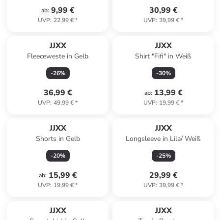
9,99 €
30,99 €
ab
:
UVP
:
22,99 €
*
UVP
:
39,99 €
*
JJXX
JJXX
Fleeceweste in Gelb
Shirt "Fifi" in Weiß
-
26
%
-
30
%
36,99 €
13,99 €
ab
:
UVP
:
49,99 €
*
UVP
:
19,99 €
*
JJXX
JJXX
Shorts in Gelb
Longsleeve in Lila/ Weiß
-
20
%
-
25
%
15,99 €
29,99 €
ab
:
UVP
:
19,99 €
*
UVP
:
39,99 €
*
JJXX
JJXX