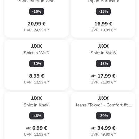
Sweatshirt in Gelb
Top in Bordeaux
-
16
%
-
15
%
20,99 €
16,99 €
UVP
:
24,99 €
*
UVP
:
19,99 €
*
JJXX
JJXX
Shirt in Weiß
Shirt in Weiß
-
30
%
-
18
%
8,99 €
17,99 €
ab
:
UVP
:
12,99 €
*
UVP
:
21,99 €
*
JJXX
JJXX
Shirt in Khaki
Jeans "Tokyo" - Comfort fit -
in Hellblau
-
46
%
-
30
%
6,99 €
34,99 €
ab
:
ab
:
UVP
:
12,99 €
*
UVP
:
49,99 €
*