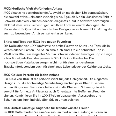
JJXX: Modische Vielfalt für jeden Anlass
JJXX bietet eine beeindruckende Auswahl an modischen Kleidungsstücken, 
die sowohl stilvoll als auch vielseitig sind. Egal, ob Sie ein klassisches Shirt in 
Schwarz oder Weiß suchen oder ein elegantes Kleid in Schwarz bevorzugen – 
JJXX hat alles, was Sie benötigen, um Ihren Look zu vervollständigen. Die 
Marke steht für Qualität und modisches Design, das sich sowohl im Alltag als 
auch zu besonderen Anlässen sehen lassen kann. 
Shirts und Tops von JJXX: Ihre neuen Favoriten
Die Kollektion von JJXX umfasst eine breite Palette an Shirts und Tops, die in 
verschiedenen Farben und Stilen erhältlich sind. Ob ein schlichtes Top in 
Weiß oder Blau, ein elegantes Shirt in Schwarz oder ein trendiges Top in Beige 
– hier findet jede Frau das passende Stück für ihre Garderobe. Die 
hochwertigen Materialien sorgen nicht nur für einen angenehmen 
Tragekomfort, sondern auch für eine lange Lebensdauer der Kleidungsstücke.
JJXX Kleider: Perfekt für jeden Anlass
Ein Kleid von JJXX ist die perfekte Wahl für jede Gelegenheit. Die eleganten 
Designs und die hochwertige Verarbeitung machen jedes Kleid zu einem 
echten Hingucker. Besonders beliebt sind die Kleider in Schwarz, die sich 
sowohl für formelle Anlässe als auch für entspannte Treffen mit Freunden 
eignen. Kombinieren Sie Ihr JJXX Kleid mit passenden Accessoires und 
Schuhen, um Ihren individuellen Stil zu unterstreichen.
JJXX Outlet: Günstige Angebote für trendbewusste Frauen
Im JJXX Outlet finden Sie eine Vielzahl an modischen Kleidungsstücken zu 