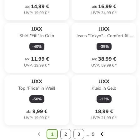
14,99 €
16,99 €
ab
:
ab
:
UVP
:
19,99 €
*
UVP
:
34,99 €
*
JJXX
JJXX
Shirt "Fifi" in Gelb
Jeans "Tokyo" - Comfort fit -
in Blau
-
40
%
-
35
%
11,99 €
38,99 €
ab
:
ab
:
UVP
:
19,99 €
*
UVP
:
59,99 €
*
JJXX
JJXX
Top "Frida" in Weiß
Kleid in Gelb
-
50
%
-
13
%
9,99 €
18,99 €
ab
:
UVP
:
19,99 €
*
UVP
:
21,99 €
*
1
2
3
...
9