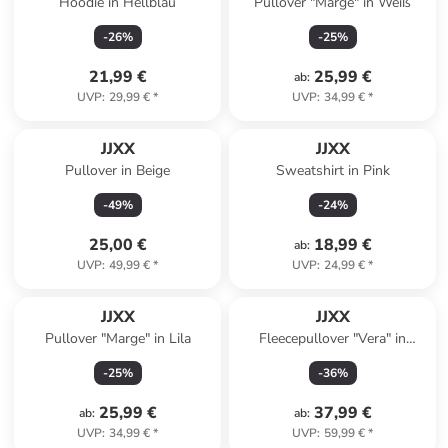
Hoodie in Hellblau
Pullover "Marge" in Weiß
-
26
%
-
25
%
21,99 €
25,99 €
ab
:
UVP
:
29,99 €
*
UVP
:
34,99 €
*
JJXX
JJXX
Pullover in Beige
Sweatshirt in Pink
-
49
%
-
24
%
25,00 €
18,99 €
ab
:
UVP
:
49,99 €
*
UVP
:
24,99 €
*
JJXX
JJXX
Pullover "Marge" in Lila
Fleecepullover "Vera" in
Creme/ Hellblau
-
25
%
-
36
%
25,99 €
37,99 €
ab
:
ab
:
UVP
:
34,99 €
*
UVP
:
59,99 €
*