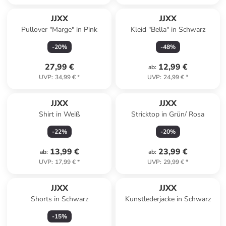
JJXX
JJXX
Pullover "Marge" in Pink
Kleid "Bella" in Schwarz
-
20
%
-
48
%
27,99 €
12,99 €
ab
:
UVP
:
34,99 €
*
UVP
:
24,99 €
*
JJXX
JJXX
Shirt in Weiß
Stricktop in Grün/ Rosa
-
22
%
-
20
%
13,99 €
23,99 €
ab
:
ab
:
UVP
:
17,99 €
*
UVP
:
29,99 €
*
JJXX
JJXX
Shorts in Schwarz
Kunstlederjacke in Schwarz
-
15
%