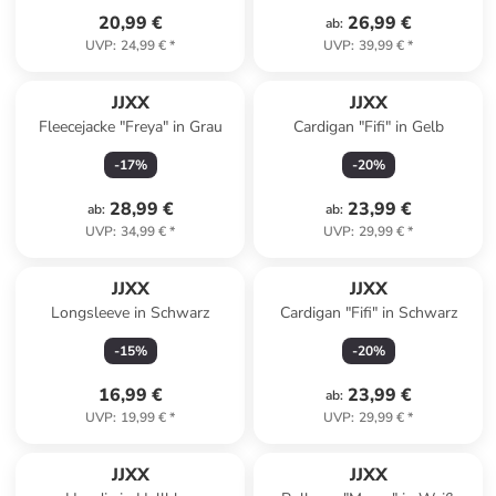
20,99 €
26,99 €
ab
:
UVP
:
24,99 €
*
UVP
:
39,99 €
*
JJXX
JJXX
Fleecejacke "Freya" in Grau
Cardigan "Fifi" in Gelb
-
17
%
-
20
%
28,99 €
23,99 €
ab
:
ab
:
UVP
:
34,99 €
*
UVP
:
29,99 €
*
JJXX
JJXX
Longsleeve in Schwarz
Cardigan "Fifi" in Schwarz
-
15
%
-
20
%
16,99 €
23,99 €
ab
:
UVP
:
19,99 €
*
UVP
:
29,99 €
*
JJXX
JJXX