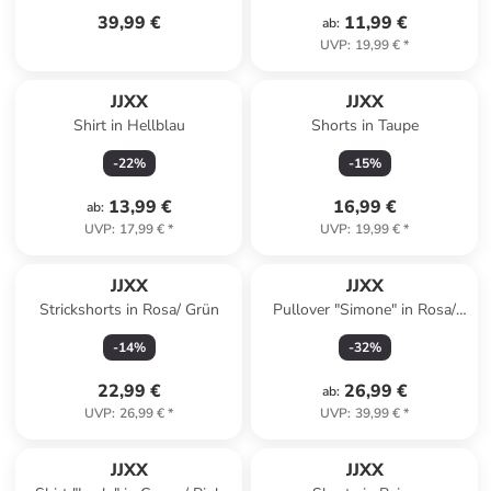
39,99 €
11,99 €
ab
:
UVP
:
19,99 €
*
JJXX
JJXX
Shirt in Hellblau
Shorts in Taupe
-
22
%
-
15
%
13,99 €
16,99 €
ab
:
UVP
:
17,99 €
*
UVP
:
19,99 €
*
JJXX
JJXX
Strickshorts in Rosa/ Grün
Pullover "Simone" in Rosa/
Lila
-
14
%
-
32
%
22,99 €
26,99 €
ab
:
UVP
:
26,99 €
*
UVP
:
39,99 €
*
JJXX
JJXX