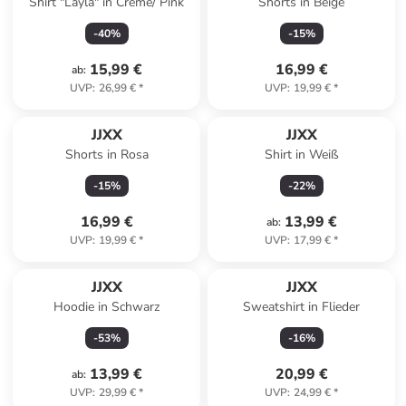
Shirt "Layla" in Creme/ Pink
Shorts in Beige
-
40
%
-
15
%
15,99 €
16,99 €
ab
:
UVP
:
26,99 €
*
UVP
:
19,99 €
*
JJXX
JJXX
Shorts in Rosa
Shirt in Weiß
-
15
%
-
22
%
16,99 €
13,99 €
ab
:
UVP
:
19,99 €
*
UVP
:
17,99 €
*
JJXX
JJXX
Hoodie in Schwarz
Sweatshirt in Flieder
-
53
%
-
16
%
13,99 €
20,99 €
ab
:
UVP
:
29,99 €
*
UVP
:
24,99 €
*