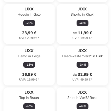
JJXX
JJXX
Hoodie in Gelb
Shorts in Khaki
-
20
%
-
40
%
23,99 €
11,99 €
ab
:
UVP
:
29,99 €
*
UVP
:
19,99 €
*
JJXX
JJXX
Hemd in Beige
Fleeceweste "Vera" in Pink
-
15
%
-
34
%
16,99 €
32,99 €
ab
:
UVP
:
19,99 €
*
UVP
:
49,99 €
*
JJXX
JJXX
Top in Braun
Shirt in Weiß/ Rosa
-
40
%
-
44
%