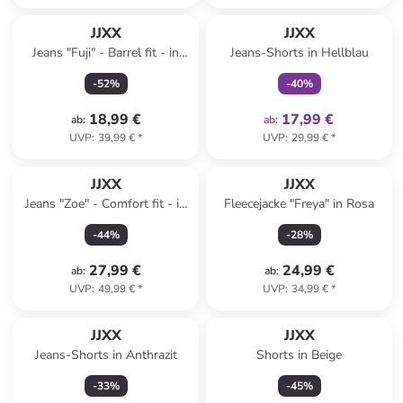
family
exklusiv
JJXX
JJXX
Jeans "Fuji" - Barrel fit - in
Jeans-Shorts in Hellblau
Blau
-
52
%
-
40
%
18,99 €
17,99 €
ab
:
ab
:
UVP
:
39,99 €
*
UVP
:
29,99 €
*
JJXX
JJXX
Jeans "Zoe" - Comfort fit - in
Fleecejacke "Freya" in Rosa
Hellbraun/ Schwarz
-
44
%
-
28
%
27,99 €
24,99 €
ab
:
ab
:
UVP
:
49,99 €
*
UVP
:
34,99 €
*
JJXX
JJXX
Jeans-Shorts in Anthrazit
Shorts in Beige
-
33
%
-
45
%