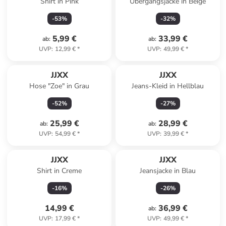
Shirt in Pink
Übergangsjacke in Beige
-
53
%
-
32
%
5,99 €
33,99 €
ab
:
ab
:
UVP
:
12,99 €
*
UVP
:
49,99 €
*
JJXX
JJXX
Hose "Zoe" in Grau
Jeans-Kleid in Hellblau
-
52
%
-
27
%
25,99 €
28,99 €
ab
:
ab
:
UVP
:
54,99 €
*
UVP
:
39,99 €
*
JJXX
JJXX
Shirt in Creme
Jeansjacke in Blau
-
16
%
-
26
%
14,99 €
36,99 €
ab
:
UVP
:
17,99 €
*
UVP
:
49,99 €
*