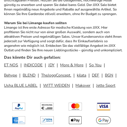
unschlagbaren Preisen. Nutzen Sie die Gelegenheit, hochwertige Mode 
günstig zu erwerben und sparen Sie dabei bares Geld. Der JJXX Sale bietet 
Ihnen regelmäßig neue Angebote und Rabatte auf ausgewählte Artikel. So 
können Sie Ihre Garderobe stilvoll erweitern, ohne Ihr Budget zu sprengen.
Warum Sie bei Limango kaufen sollten
Limango ist Ihre erste Adresse für modische Kleidung von JJXX. Hier 
profitieren Sie nicht nur von einer großen Auswahl, sondern auch von 
attraktiven Preisen und regelmäßigen Sales. Unser Kundenservice steht Ihnen 
jederzeit zur Verfügung und sorgt dafür, dass Ihr Einkaufserlebnis so 
angenehm wie möglich ist. Entdecken Sie das vielfältige Angebot im JJXX 
Outlet und finden Sie Ihre neuen Lieblingsstücke – günstig und unkompliziert.
Das könnte Dir auch gefallen
:
ET NOS
INDICODE
JDY
More & More
So You
Behype
BLEND
TheJoggConcept.
kilata
DEF
BGN
Usha BLUE LABEL
WITT WEIDEN
Makover
Jette Sport