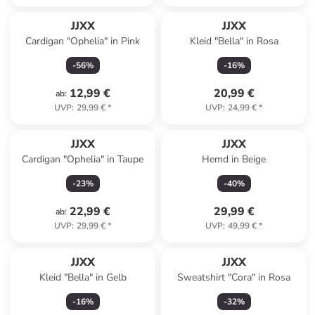
JJXX
JJXX
Cardigan "Ophelia" in Pink
Kleid "Bella" in Rosa
-
56
%
-
16
%
12,99 €
20,99 €
ab
:
UVP
:
29,99 €
*
UVP
:
24,99 €
*
JJXX
JJXX
Cardigan "Ophelia" in Taupe
Hemd in Beige
-
23
%
-
40
%
22,99 €
29,99 €
ab
:
UVP
:
29,99 €
*
UVP
:
49,99 €
*
JJXX
JJXX
Kleid "Bella" in Gelb
Sweatshirt "Cora" in Rosa
-
16
%
-
32
%