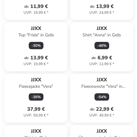
11,99 €
13,99 €
ab
:
ab
:
UVP
:
19,99 €
*
UVP
:
24,99 €
*
JJXX
JJXX
Top "Frida" in Gelb
Shirt "Anna" in Gelb
-
30
%
-
46
%
13,99 €
6,99 €
ab
:
ab
:
UVP
:
19,99 €
*
UVP
:
12,99 €
*
JJXX
JJXX
Fleecejacke "Vera"
Fleeceweste "Vera" in
Hellblau
-
36
%
-
54
%
37,99 €
22,99 €
ab
:
UVP
:
59,99 €
*
UVP
:
49,99 €
*
JJXX
JJXX