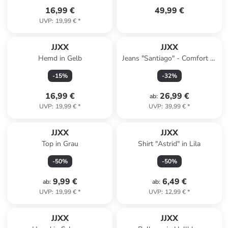
16,99 €
49,99 €
UVP
:
19,99 €
*
JJXX
JJXX
Hemd in Gelb
Jeans "Santiago" - Comfort fit
- in Hellblau
-
15
%
-
32
%
16,99 €
26,99 €
ab
:
UVP
:
19,99 €
*
UVP
:
39,99 €
*
JJXX
JJXX
Top in Grau
Shirt "Astrid" in Lila
-
50
%
-
50
%
9,99 €
6,49 €
ab
:
ab
:
UVP
:
19,99 €
*
UVP
:
12,99 €
*
JJXX
JJXX