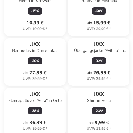
Hemd in Schwarz
Pullover in Hellblau
-
15
%
-
60
%
16,99 €
15,99 €
ab
:
UVP
:
19,99 €
*
UVP
:
39,99 €
*
JJXX
JJXX
Bermudas in Dunkelblau
Übergangsjacke "Wilma" in
Beige
-
30
%
-
32
%
27,99 €
26,99 €
ab
:
ab
:
UVP
:
39,99 €
*
UVP
:
39,99 €
*
JJXX
JJXX
Fleecepullover "Vera" in Gelb
Shirt in Rosa
-
38
%
-
23
%
36,99 €
9,99 €
ab
:
ab
:
UVP
:
59,99 €
*
UVP
:
12,99 €
*