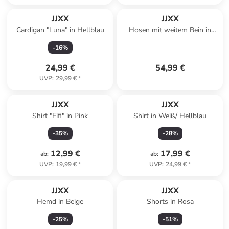
JJXX
JJXX
Cardigan "Luna" in Hellblau
Hosen mit weitem Bein in
Seal Brown
-
16
%
24,99 €
54,99 €
UVP
:
29,99 €
*
JJXX
JJXX
Shirt "Fifi" in Pink
Shirt in Weiß/ Hellblau
-
35
%
-
28
%
12,99 €
17,99 €
ab
:
ab
:
UVP
:
19,99 €
*
UVP
:
24,99 €
*
JJXX
JJXX
Hemd in Beige
Shorts in Rosa
-
25
%
-
51
%