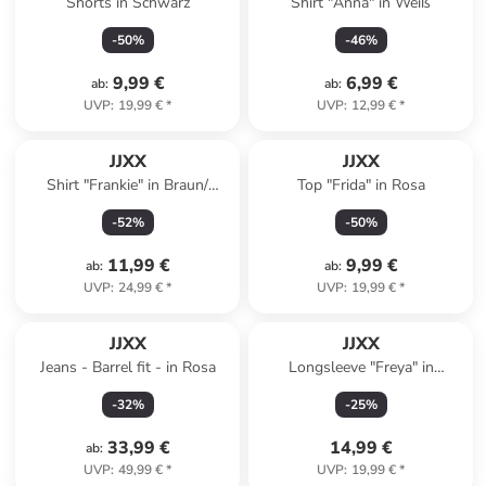
Shorts in Schwarz
Shirt "Anna" in Weiß
-
50
%
-
46
%
9,99 €
6,99 €
ab
:
ab
:
UVP
:
19,99 €
*
UVP
:
12,99 €
*
JJXX
JJXX
Shirt "Frankie" in Braun/
Top "Frida" in Rosa
Creme
-
52
%
-
50
%
11,99 €
9,99 €
ab
:
ab
:
UVP
:
24,99 €
*
UVP
:
19,99 €
*
JJXX
JJXX
Jeans - Barrel fit - in Rosa
Longsleeve "Freya" in
Hellblau
-
32
%
-
25
%
33,99 €
14,99 €
ab
:
UVP
:
49,99 €
*
UVP
:
19,99 €
*