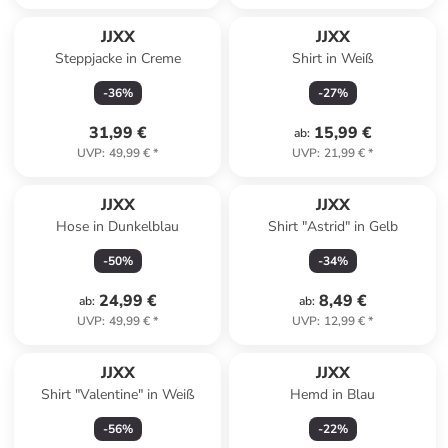
JJXX
JJXX
Steppjacke in Creme
Shirt in Weiß
-
36
%
-
27
%
31,99 €
15,99 €
ab
:
UVP
:
49,99 €
*
UVP
:
21,99 €
*
JJXX
JJXX
Hose in Dunkelblau
Shirt "Astrid" in Gelb
-
50
%
-
34
%
24,99 €
8,49 €
ab
:
ab
:
UVP
:
49,99 €
*
UVP
:
12,99 €
*
JJXX
JJXX
Shirt "Valentine" in Weiß
Hemd in Blau
-
56
%
-
22
%