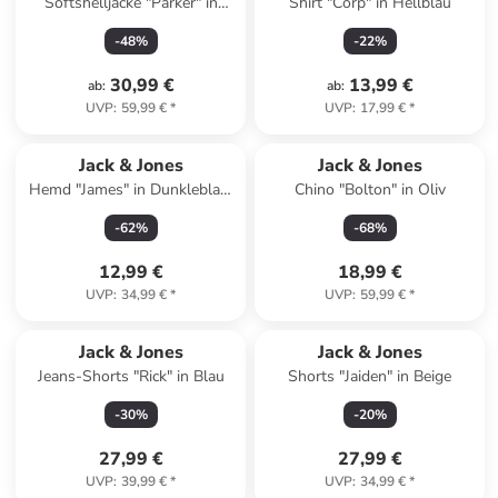
Softshelljacke "Parker" in
Shirt "Corp" in Hellblau
Schwarz
-
48
%
-
22
%
30,99 €
13,99 €
ab
:
ab
:
UVP
:
59,99 €
*
UVP
:
17,99 €
*
Jack & Jones
Jack & Jones
Hemd "James" in Dunkleblau/
Chino "Bolton" in Oliv
Weiß
-
62
%
-
68
%
12,99 €
18,99 €
UVP
:
34,99 €
*
UVP
:
59,99 €
*
Jack & Jones
Jack & Jones
Jeans-Shorts "Rick" in Blau
Shorts "Jaiden" in Beige
-
30
%
-
20
%
27,99 €
27,99 €
UVP
:
39,99 €
*
UVP
:
34,99 €
*