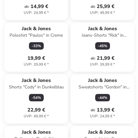
14,99 €
25,99 €
ab
:
ab
:
UVP
:
24,99 €
*
UVP
:
49,99 €
*
Jack & Jones
Jack & Jones
Poloshirt "Paulos" in Creme
Jeans-Shorts "Rick" in
Schwarz
-
33
%
-
45
%
19,99 €
21,99 €
ab
:
UVP
:
29,99 €
*
UVP
:
39,99 €
*
Jack & Jones
Jack & Jones
Shorts "Cody" in Dunkelblau
Sweatshorts "Gordon" in
Hellblau
-
54
%
-
44
%
22,99 €
13,99 €
ab
:
UVP
:
49,99 €
*
UVP
:
24,99 €
*
Jack & Jones
Jack & Jones