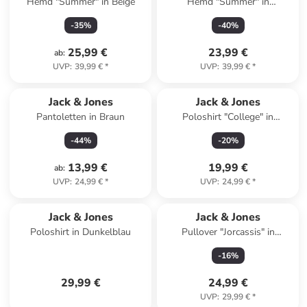
Hemd "Summer" in Beige
Hemd "Summer" in
Dunkelblau
-
35
%
-
40
%
25,99 €
23,99 €
ab
:
UVP
:
39,99 €
*
UVP
:
39,99 €
*
Jack & Jones
Jack & Jones
Pantoletten in Braun
Poloshirt "College" in
Dunkelblau
-
44
%
-
20
%
13,99 €
19,99 €
ab
:
UVP
:
24,99 €
*
UVP
:
24,99 €
*
Jack & Jones
Jack & Jones
Poloshirt in Dunkelblau
Pullover "Jorcassis" in
Hellblau
-
16
%
29,99 €
24,99 €
UVP
:
29,99 €
*