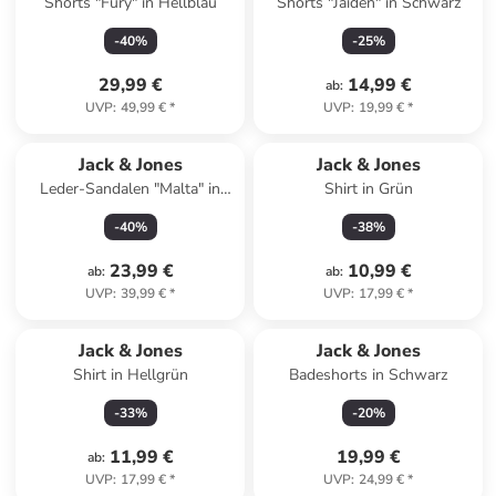
Shorts "Fury" in Hellblau
Shorts "Jaiden" in Schwarz
-
40
%
-
25
%
29,99 €
14,99 €
ab
:
UVP
:
49,99 €
*
UVP
:
19,99 €
*
Jack & Jones
Jack & Jones
Leder-Sandalen "Malta" in
Shirt in Grün
Schwarz
-
40
%
-
38
%
23,99 €
10,99 €
ab
:
ab
:
UVP
:
39,99 €
*
UVP
:
17,99 €
*
Jack & Jones
Jack & Jones
Shirt in Hellgrün
Badeshorts in Schwarz
-
33
%
-
20
%
11,99 €
19,99 €
ab
:
UVP
:
17,99 €
*
UVP
:
24,99 €
*