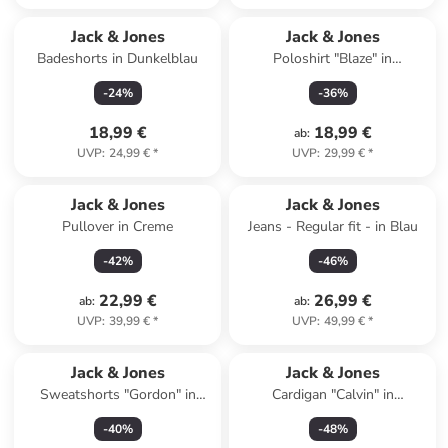
Jack & Jones
Jack & Jones
Badeshorts in Dunkelblau
Poloshirt "Blaze" in
Dunkelblau
-
24
%
-
36
%
18,99 €
18,99 €
ab
:
UVP
:
24,99 €
*
UVP
:
29,99 €
*
Jack & Jones
Jack & Jones
Pullover in Creme
Jeans - Regular fit - in Blau
-
42
%
-
46
%
22,99 €
26,99 €
ab
:
ab
:
UVP
:
39,99 €
*
UVP
:
49,99 €
*
Jack & Jones
Jack & Jones
Sweatshorts "Gordon" in
Cardigan "Calvin" in
Schwarz
Dunkelblau
-
40
%
-
48
%