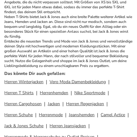
Angebote, die du nicht verpassen solltest. Mit Größen von XS bis 5XL und 
6XL ist für jeden Mann etwas dabei, sodass du immer das perfekte T-Shirt 
findest, das deinem Stil entspricht.
Neben T-Shirts bietet Jack & Jones auch eine breite Palette weiterer Artikel wie 
Jeans, Hemden und Jacken an. Diese sind nicht nur modisch, sondern auch 
bequem und langlebig. Egal, ob du ein neues Outfit für den Alltag oder ein 
besonderes Stück für einen speziellen Anlass suchst, bei Jack & Jones wirst 
du fündig.
Entdecke die neuesten Trends und Mode von Jack & Jones und vervollständige 
deinen Style mit hochwertigen und modernen Kleidungsstücken. Mit einer 
großen Auswahl an Artikeln und einer hohen Qualität ist Jack & Jones die 
perfekte Wahl für jeden Mann, der nach stilvoller und bequemer Bekleidung 
sucht. Nutze die Gelegenheit und shoppe im Jack & Jones Outlet, um deine 
Lieblingsbekleidung zu einem unschlagbaren Preis zu ergattern.
Das könnte Dir auch gefallen
:
Herren Winterjacken
Vero Moda Damenbekleidung
Herren T Shirts
Herrenhemden
Nike Sportmode
Herren Cargohosen
Jacken
Herren Regenjacken
Herren Schuhe
Herrenmode
Jeanshemden
Camel Actice
Jack & Jones Schuhe
Herren Jeansjacken
Herrenmode & Herrenschuhe zu Outlet Preisen