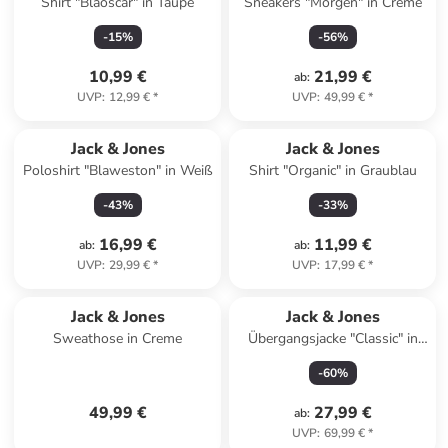
Shirt "Blaoscar" in Taupe
Sneakers "Morgen" in Creme
-
15
%
-
56
%
10,99 €
21,99 €
ab
:
UVP
:
12,99 €
*
UVP
:
49,99 €
*
Jack & Jones
Jack & Jones
Poloshirt "Blaweston" in Weiß
Shirt "Organic" in Graublau
-
43
%
-
33
%
16,99 €
11,99 €
ab
:
ab
:
UVP
:
29,99 €
*
UVP
:
17,99 €
*
Jack & Jones
Jack & Jones
Sweathose in Creme
Übergangsjacke "Classic" in
Khaki
-
60
%
49,99 €
27,99 €
ab
:
UVP
:
69,99 €
*