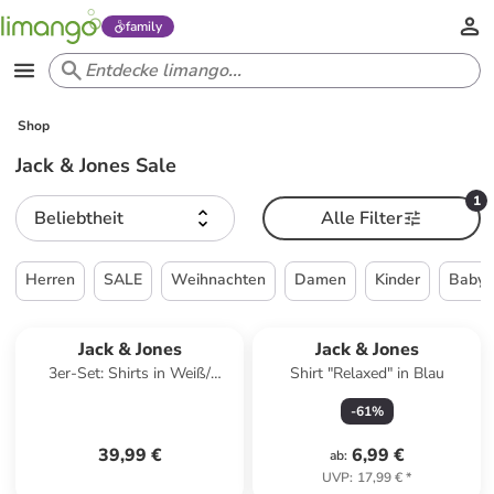
family
Shop
Jack & Jones Sale
1
Beliebtheit
Alle Filter
Herren
SALE
Weihnachten
Damen
Kinder
Babys
Jack & Jones
Jack & Jones
3er-Set: Shirts in Weiß/
Shirt "Relaxed" in Blau
Schwarz/ Dunkelblau
-
61
%
39,99 €
6,99 €
ab
:
UVP
:
17,99 €
*