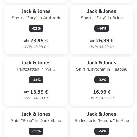
Jack & Jones
Jack & Jones
Shorts "Fury" in Anthrazit
Shorts "Fury" in Beige
-
52
%
-
46
%
23,99 €
26,99 €
ab
:
ab
:
UVP
:
49,99 €
*
UVP
:
49,99 €
*
Jack & Jones
Jack & Jones
Pantoletten in Weiß
Shirt "Daytona" in Hellblau
-
44
%
-
32
%
13,99 €
16,99 €
ab
:
UVP
:
24,99 €
*
UVP
:
24,99 €
*
Jack & Jones
Jack & Jones
Shirt "Beau" in Dunkelblau
Badeshorts "Haruba" in Blau
-
33
%
-
24
%