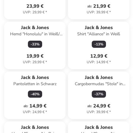
23,99 €
21,99 €
ab
:
UVP
:
29,99 €
*
UVP
:
39,99 €
*
Jack & Jones
Jack & Jones
Hemd "Honolulu" in Weiß/
Shirt "Alliance" in Weiß
Dunkelblau
-
33
%
-
13
%
19,99 €
12,99 €
UVP
:
29,99 €
*
UVP
:
14,99 €
*
Jack & Jones
Jack & Jones
Pantoletten in Schwarz
Cargobermudas "Stole" in
Dunkelblau
-
40
%
-
37
%
14,99 €
24,99 €
ab
:
ab
:
UVP
:
24,99 €
*
UVP
:
39,99 €
*
Jack & Jones
Jack & Jones