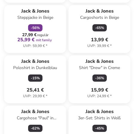
family
rabatt
Jack & Jones
Jack & Jones
Steppjacke in Beige
Cargoshorts in Beige
-
56
%
-
65
%
27,99 €
regulär
25,99 €
13,99 €
mit family
UVP
:
59,99 €
*
UVP
:
39,99 €
*
Jack & Jones
Jack & Jones
Poloshirt in Dunkelblau
Shirt "Drew" in Creme
-
15
%
-
36
%
25,41 €
15,99 €
UVP
:
29,99 €
*
UVP
:
24,99 €
*
Jack & Jones
Jack & Jones
Cargohose "Paul" in
3er-Set: Shirts in Weiß
Dunkelblau
-
62
%
-
45
%