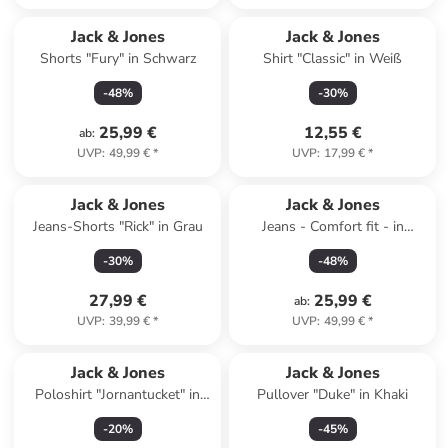
Jack & Jones
Jack & Jones
Shorts "Fury" in Schwarz
Shirt "Classic" in Weiß
-
48
%
-
30
%
25,99 €
12,55 €
ab
:
UVP
:
49,99 €
*
UVP
:
17,99 €
*
Jack & Jones
Jack & Jones
Jeans-Shorts "Rick" in Grau
Jeans - Comfort fit - in
Hellblau
-
30
%
-
48
%
27,99 €
25,99 €
ab
:
UVP
:
39,99 €
*
UVP
:
49,99 €
*
Jack & Jones
Jack & Jones
Poloshirt "Jornantucket" in
Pullover "Duke" in Khaki
Hellblau
-
20
%
-
45
%