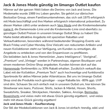
Jack & Jones Mode günstig im limango Outlet kaufen
Männer auf der ganzen Welt lieben die Denims von Jack and Jones. Die 
Modemarke wurde 1989 ins Leben gerufen. Sie gehört zur dänischen 
Bestseller Group, einem Familienunternehmen, das sich seit 1975 erfolgreich 
mit Mode beschäftigt und ihre Marken erfolgreich international präsentiert. Zu 
diesen Marken zählt unter anderem auch 
Vero Moda
 und die Kindermodemarke 
name it
, die Damenmode-Linie und die Kindermode-Linie sind ebenfalls zu 
günstigen Outlet Preisen in unserem limango Outlet Shop zu haben! Die 
Marke bietet attraktive Angebote mit speziellen Rabatten und 
Verkaufsaktionen, besonders während bedeutender Shopping-Events wie 
Black Friday und Cyber Monday. Eine Vielzahl von reduzierten Artikeln und 
neuen Kollektionen steht zur Verfügung, um Kunden zu ermutigen, die 
Angebote zu entdecken und von den Ersparnissen zu profitieren.
Die beliebten Jack & Jones Herrenlinien „Jeans Intelligence“, “JJoriginal”, 
„Premium“ und „Vintage“ werden in Partnershops, eigenen Boutiquen und 
einem modernen Online-Shop angeboten. Kunden können dort auf das 
Herrenmode
-Sortimentbis zu 30% Rabatt erhalten. Zusätzlich verkauft das 
Label mit der Kollektion „Premium Tech“ auch hochwertige und funktionelle 
Sportmode für aktive Männer jeder Altersklasse. Bei uns im limango Outlet 
Shop sind die Produkte noch günstiger - sogar Rabatte bis -80% ggü. UVP 
sind drin. Schauen Sie sich einfach mal in unserem Outlet um, hier können Sie 
Streetwear wie Jeans, Pullover, Shirts, Jacken & Mäntel, Hosen, Shorts, 
Sweatshirts, Sneaker, Strickjacken, Hemden, Sakkos, Anzüge, 
Bermudas
, 
Boxershorts
 und vieles mehr mit etwas Glück günstig ergattern!,  und vieles 
mehr mit etwas Glück günstig ergattern!
Jack and Jones Mode – Kaufberatung
Der Stil der Modekollektionen von Jack & Jones ist einfach: trendig, edel und 