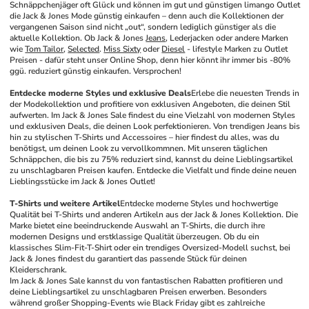
Schnäppchenjäger oft Glück und können im gut und günstigen limango Outlet 
die Jack & Jones Mode günstig einkaufen – denn auch die Kollektionen der 
vergangenen Saison sind nicht „out“, sondern lediglich günstiger als die 
aktuelle Kollektion. Ob Jack & Jones 
Jeans
, Lederjacken oder andere Marken 
wie 
Tom Tailor
, 
Selected
. 
Miss Sixty
 oder 
Diesel
 - lifestyle Marken zu Outlet 
Preisen - dafür steht unser Online Shop, denn hier könnt ihr immer bis -80% 
ggü. reduziert günstig einkaufen. Versprochen!
Entdecke moderne Styles und exklusive Deals
Erlebe die neuesten Trends in 
der Modekollektion und profitiere von exklusiven Angeboten, die deinen Stil 
aufwerten. Im Jack & Jones Sale findest du eine Vielzahl von modernen Styles 
und exklusiven Deals, die deinen Look perfektionieren. Von trendigen Jeans bis 
hin zu stylischen T-Shirts und Accessoires – hier findest du alles, was du 
benötigst, um deinen Look zu vervollkommnen. Mit unseren täglichen 
Schnäppchen, die bis zu 75% reduziert sind, kannst du deine Lieblingsartikel 
zu unschlagbaren Preisen kaufen. Entdecke die Vielfalt und finde deine neuen 
Lieblingsstücke im Jack & Jones Outlet!
T-Shirts und weitere Artikel
Entdecke moderne Styles und hochwertige 
Qualität bei T-Shirts und anderen Artikeln aus der Jack & Jones Kollektion. Die 
Marke bietet eine beeindruckende Auswahl an T-Shirts, die durch ihre 
modernen Designs und erstklassige Qualität überzeugen. Ob du ein 
klassisches Slim-Fit-T-Shirt oder ein trendiges Oversized-Modell suchst, bei 
Jack & Jones findest du garantiert das passende Stück für deinen 
Kleiderschrank.
Im Jack & Jones Sale kannst du von fantastischen Rabatten profitieren und 
deine Lieblingsartikel zu unschlagbaren Preisen erwerben. Besonders 
während großer Shopping-Events wie Black Friday gibt es zahlreiche 