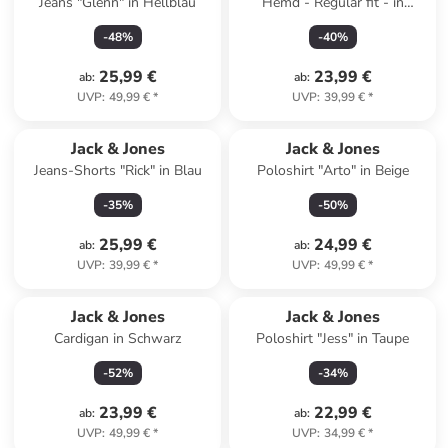
Jeans "Glenn" in Hellblau
Hemd - Regular fit - in
Hellblau
-
48
%
-
40
%
25,99 €
23,99 €
ab
:
ab
:
UVP
:
49,99 €
*
UVP
:
39,99 €
*
Jack & Jones
Jack & Jones
Jeans-Shorts "Rick" in Blau
Poloshirt "Arto" in Beige
-
35
%
-
50
%
25,99 €
24,99 €
ab
:
ab
:
UVP
:
39,99 €
*
UVP
:
49,99 €
*
Jack & Jones
Jack & Jones
Cardigan in Schwarz
Poloshirt "Jess" in Taupe
-
52
%
-
34
%
23,99 €
22,99 €
ab
:
ab
:
UVP
:
49,99 €
*
UVP
:
34,99 €
*