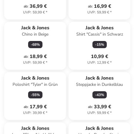
36,99 €
16,99 €
ab
:
ab
:
UVP
:
59,99 €
*
UVP
:
59,99 €
*
Jack & Jones
Jack & Jones
Chino in Beige
Shirt "Cassis" in Schwarz
-
68
%
-
15
%
18,99 €
10,99 €
ab
:
UVP
:
59,99 €
*
UVP
:
12,99 €
*
Jack & Jones
Jack & Jones
Poloshirt "Tyler" in Grün
Steppjacke in Dunkelblau
-
55
%
-
43
%
17,99 €
33,99 €
ab
:
ab
:
UVP
:
39,99 €
*
UVP
:
59,99 €
*
Jack & Jones
Jack & Jones