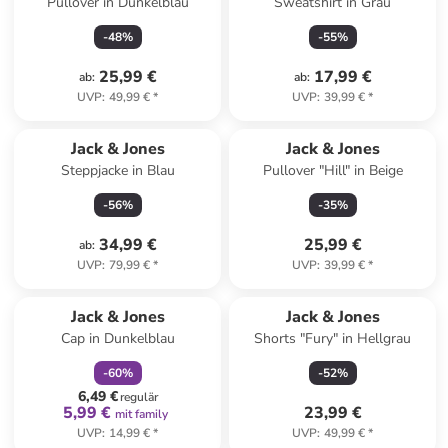
Pullover in Dunkelblau
Sweatshirt in Grau
-
48
%
-
55
%
25,99 €
17,99 €
ab
:
ab
:
UVP
:
49,99 €
*
UVP
:
39,99 €
*
Jack & Jones
Jack & Jones
Steppjacke in Blau
Pullover "Hill" in Beige
-
56
%
-
35
%
34,99 €
25,99 €
ab
:
UVP
:
79,99 €
*
UVP
:
39,99 €
*
family
rabatt
Jack & Jones
Jack & Jones
Cap in Dunkelblau
Shorts "Fury" in Hellgrau
-
60
%
-
52
%
6,49 €
regulär
5,99 €
23,99 €
mit family
UVP
:
14,99 €
*
UVP
:
49,99 €
*