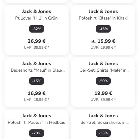
Jack & Jones
Jack & Jones
Pullover "Hill" in Grün
Poloshirt "Blaze" in Khaki
-
32
%
-
46
%
26,99 €
15,99 €
ab
:
UVP
:
39,99 €
*
UVP
:
29,99 €
*
Jack & Jones
Jack & Jones
Badeshorts "Maui" in Blau/
3er-Set: Shirts "Male" in
Rosa
Dunkelblau/ Blau/ Creme
-
15
%
-
50
%
16,99 €
19,99 €
UVP
:
19,99 €
*
UVP
:
39,99 €
*
Jack & Jones
Jack & Jones
Poloshirt "Paulos" in Hellblau
3er-Set: Boxershorts in
Hellblau/ Türkis/ Schwarz
-
20
%
-
33
%