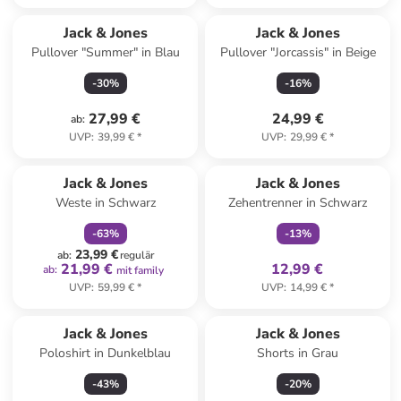
Jack & Jones
Jack & Jones
Pullover "Summer" in Blau
Pullover "Jorcassis" in Beige
-
30
%
-
16
%
27,99 €
24,99 €
ab
:
UVP
:
39,99 €
*
UVP
:
29,99 €
*
family
rabatt
family
exklusiv
Jack & Jones
Jack & Jones
Weste in Schwarz
Zehentrenner in Schwarz
-
63
%
-
13
%
23,99 €
ab
:
regulär
21,99 €
12,99 €
ab
:
mit family
UVP
:
59,99 €
*
UVP
:
14,99 €
*
Jack & Jones
Jack & Jones
Poloshirt in Dunkelblau
Shorts in Grau
-
43
%
-
20
%