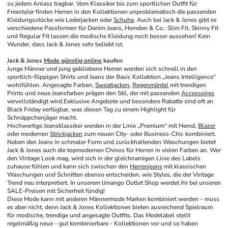
zu jedem Anlass tragbar. Vom Klassiker bis zum sportlichen Outfit für 
Freestyler finden Herren in den Kollektionen unproblematisch die passenden 
Kleidungsstücke wie Lederjacken oder 
Schuhe
. Auch bei Jack & Jones gibt es 
verschiedene Passformen für Denim Jeans, Hemden & Co.: Slim Fit, Skinny Fit 
und Regular Fit lassen die modische Kleidung noch besser aussehen! Kein 
Wunder, dass Jack & Jones sehr beliebt ist.
Jack & Jones 
Mode günstig online
 kaufen
Junge Männer und jung gebliebene Herren werden sich schnell in den 
sportlich-flippigen Shirts und Jeans der Basic Kollektion „Jeans Intelligence“ 
wohlfühlen. Angesagte Farben, 
Sweatjacken
, 
Regenmäntel
 mit trendigen 
Prints und neue Jeansfarben prägen den Stil, der mit passenden 
Accessoires
vervollständigt wird.Exklusive Angebote und besondere Rabatte sind oft an 
Black Friday verfügbar, was diesen Tag zu einem Highlight für 
Schnäppchenjäger macht.
Hochwertige Jeansklassiker werden in der Linie „Premium“ mit Hemd, 
Blazer
oder modernen 
Strickjacken
 zum neuen City- oder Business-Chic kombiniert. 
Neben den Jeans in schmaler Form und zurückhaltenden Waschungen bietet 
Jack & Jones auch die topmodernen Chinos für Herren in vielen Farben an. Wer 
den Vintage Look mag, wird sich in der gleichnamigen Linie des Labels 
zuhause fühlen und kann sich zwischen den 
Herrenjeans
 mit klassischen 
Waschungen und Schnitten ebenso entscheiden, wie Styles, die der Vintage 
Trend neu interpretiert. In unserem limango Outlet Shop werdet ihr bei unseren 
SALE-Preisen mit Sicherheit fündig!
Diese Mode kann mit anderen Männermode Marken kombiniert werden – muss 
es aber nicht, denn Jack & Jones Kollektionen bieten ausreichend Spielraum 
für modische, trendige und angesagte Outfits. Das Modelabel stellt 
regelmäßig neue – gut kombinierbare - Kollektionen vor und so haben 