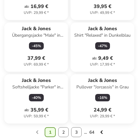
16,99 €
39,95 €
ab
:
UVP
:
29,99 €
*
UVP
:
49,99 €
*
Jack & Jones
Jack & Jones
Übergangsjacke "Male" in
Shirt "Relaxed" in Dunkelblau
Dunkelblau
-
45
%
-
47
%
37,99 €
9,49 €
ab
:
UVP
:
69,99 €
*
UVP
:
17,99 €
*
Jack & Jones
Jack & Jones
Softshelljacke "Parker" in
Pullover "Jorcassis" in Grau
Beige
-
40
%
-
16
%
35,99 €
24,99 €
ab
:
UVP
:
59,99 €
*
UVP
:
29,99 €
*
1
2
3
...
64