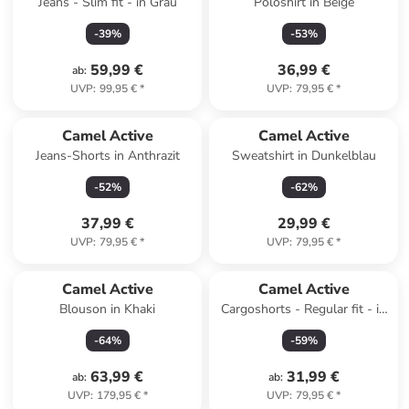
Jeans - Slim fit - in Grau
Poloshirt in Beige
-
39
%
-
53
%
59,99 €
36,99 €
ab
:
UVP
:
99,95 €
*
UVP
:
79,95 €
*
Camel Active
Camel Active
Jeans-Shorts in Anthrazit
Sweatshirt in Dunkelblau
-
52
%
-
62
%
37,99 €
29,99 €
UVP
:
79,95 €
*
UVP
:
79,95 €
*
Camel Active
Camel Active
Blouson in Khaki
Cargoshorts - Regular fit - in
Dunkelblau
-
64
%
-
59
%
63,99 €
31,99 €
ab
:
ab
:
UVP
:
179,95 €
*
UVP
:
79,95 €
*