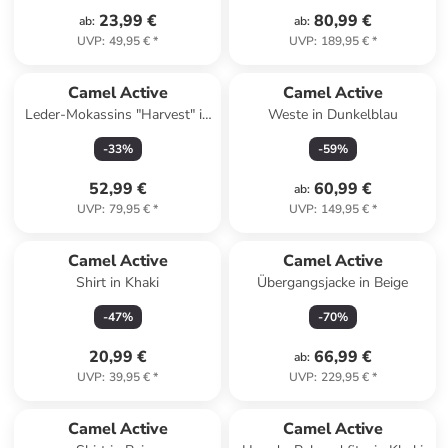
23,99 €
80,99 €
ab
:
ab
:
UVP
:
49,95 €
*
UVP
:
189,95 €
*
Camel Active
Camel Active
Leder-Mokassins "Harvest" in
Weste in Dunkelblau
Dunkelblau
-
33
%
-
59
%
52,99 €
60,99 €
ab
:
UVP
:
79,95 €
*
UVP
:
149,95 €
*
Camel Active
Camel Active
Shirt in Khaki
Übergangsjacke in Beige
-
47
%
-
70
%
20,99 €
66,99 €
ab
:
UVP
:
39,95 €
*
UVP
:
229,95 €
*
Camel Active
Camel Active