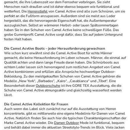
gemacht, die ihre Lebenszeit vor dem Fernseher verbringen. Sie zieht 
Menschen nach draußen und ist daher ebenso bequem wie funktional und 
wetterfest. Die 
Herrenstiefel
 von Camel Active sind alle zum Schnüren, um sie 
perfekt an die Fußform anzupassen. Außerdem sind sie meist aus Leder 
hergestellt, das die hervorragende Eigenschaft hat, die Außentemperatur 
auszugleichen. Selbst an wärmeren Herbst- oder lauen Spätsommertagen 
haben Sie in den Schuhen von Camel Active keine schweißigen Füße. Das 
grobe Gummiprofil Camel Active sorgt dafür, dass Sie auf jedem Untergrund 
festen Halt haben. 
Die Camel Acvtive Boots – jeder Herausforderung gewachsen
Wie schon kurz erwähnt sind die Camel Active Boot für echte Männer 
gemacht, die keine Herausforderung im Leben scheuen. Männer, die einmal auf 
Qualität achten und dann lange Freude daran haben. Die Schnürboots aus 
echtem Leder lassen sich hervorragend zum restlichen Angebot von Camel 
Active kombinieren und erfüllen alle Ansprüche hochwertiger Outdoor-
Bekleidung. Zu den meistgekauften Schuhen von Camel Active gehören die 
Modelle „New York“, „Barbados“, „Kairo“, „Casablanca“ und „Tibet“. Eine 
Besonderheit dieser 
Outdoorschuhe
 ist ihre GORE TEX Ausstattung, die die 
Schuhe von Camel Active atmungsaktiv und gleichzeitig wasserfest werden 
lässt. 
Die Camel Active Kollektion für Frauen
Auch wenn das Label sich zunächst nur auf die Ausstattung von Herren 
konzentrierte, gibt es mittlerweile eine eigene Modelinie für Damen von Camel 
Active. Natürlich finden Sie auch hier die typischen Charaktereigenschaften der 
Marke Camel Active wieder. Die 
Damen Outdoor
 Mode ist funktional, bequem 
und behält dabei immer die aktuellen Streetstyle-Trends im Blick. Viele Jacken 