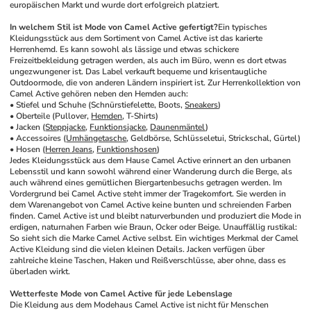
europäischen Markt und wurde dort erfolgreich platziert. 
In welchem Stil ist Mode von Camel Active gefertigt?
Ein typisches 
Kleidungsstück aus dem Sortiment von Camel Active ist das karierte 
Herrenhemd. Es kann sowohl als lässige und etwas schickere 
Freizeitbekleidung getragen werden, als auch im Büro, wenn es dort etwas 
ungezwungener ist. Das Label verkauft bequeme und krisentaugliche 
Outdoormode, die von anderen Ländern inspiriert ist. Zur Herrenkollektion von 
Camel Active gehören neben den Hemden auch:
• Stiefel und Schuhe (Schnürstiefelette, Boots, 
Sneakers
)
• Oberteile (Pullover, 
Hemden
, T-Shirts)
• Jacken (
Steppjacke
, 
Funktionsjacke
, 
Daunenmäntel
)
• Accessoires (
Umhängetasche
, Geldbörse, Schlüsseletui, Strickschal, Gürtel)
• Hosen (
Herren Jeans
, 
Funktionshosen
)
Jedes Kleidungsstück aus dem Hause Camel Active erinnert an den urbanen 
Lebensstil und kann sowohl während einer Wanderung durch die Berge, als 
auch während eines gemütlichen Biergartenbesuchs getragen werden. Im 
Vordergrund bei Camel Active steht immer der Tragekomfort. Sie werden in 
dem Warenangebot von Camel Active keine bunten und schreienden Farben 
finden. Camel Active ist und bleibt naturverbunden und produziert die Mode in 
erdigen, naturnahen Farben wie Braun, Ocker oder Beige. Unauffällig rustikal: 
So sieht sich die Marke Camel Active selbst. Ein wichtiges Merkmal der Camel 
Active Kleidung sind die vielen kleinen Details. Jacken verfügen über 
zahlreiche kleine Taschen, Haken und Reißverschlüsse, aber ohne, dass es 
überladen wirkt.
Wetterfeste Mode von Camel Active für jede Lebenslage
Die Kleidung aus dem Modehaus Camel Active ist nicht für Menschen 