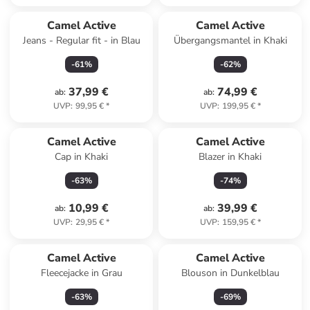
Camel Active
Camel Active
Jeans - Regular fit - in Blau
Übergangsmantel in Khaki
-
61
%
-
62
%
37,99 €
74,99 €
ab
:
ab
:
UVP
:
99,95 €
*
UVP
:
199,95 €
*
Camel Active
Camel Active
Cap in Khaki
Blazer in Khaki
-
63
%
-
74
%
10,99 €
39,99 €
ab
:
ab
:
UVP
:
29,95 €
*
UVP
:
159,95 €
*
Camel Active
Camel Active
Fleecejacke in Grau
Blouson in Dunkelblau
-
63
%
-
69
%