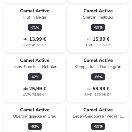
Camel Active
Camel Active
Hut in Beige
Shirt in Hellblau
-
71
%
-
59
%
13,99 €
15,99 €
ab
:
ab
:
UVP
:
49,95 €
*
UVP
:
39,95 €
*
Camel Active
Camel Active
Jeans-Shorts in Hellblau
Steppjacke in Dunkelgrün
-
67
%
-
66
%
25,99 €
59,99 €
ab
:
ab
:
UVP
:
79,95 €
*
UVP
:
179,95 €
*
Camel Active
Camel Active
Übergangsjacke in Grau
Leder-Geldbörse "Vegas" in
Dunkelbraun - (B)10,7 x
-
63
%
-
59
%
(H)12,7 x (T)2 cm