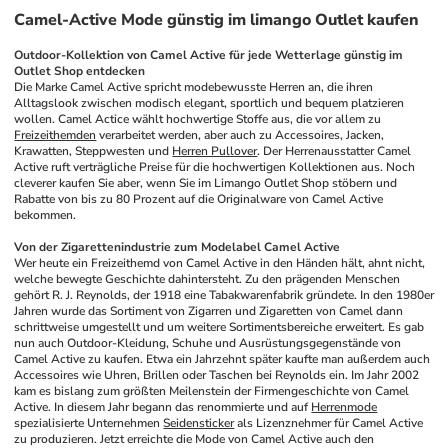
Camel-Active Mode günstig im limango Outlet kaufen
Outdoor-Kollektion von Camel Active für jede Wetterlage günstig im 
Outlet Shop entdecken
Die Marke Camel Active spricht modebewusste Herren an, die ihren 
Alltagslook zwischen modisch elegant, sportlich und bequem platzieren 
wollen. Camel Actice wählt hochwertige Stoffe aus, die vor allem zu 
Freizeithemden
 verarbeitet werden, aber auch zu Accessoires, Jacken, 
Krawatten, Steppwesten und 
Herren Pullover
. Der Herrenausstatter Camel 
Active ruft verträgliche Preise für die hochwertigen Kollektionen aus. Noch 
cleverer kaufen Sie aber, wenn Sie im Limango Outlet Shop stöbern und 
Rabatte von bis zu 80 Prozent auf die Originalware von Camel Active 
bekommen. 
Von der Zigarettenindustrie zum Modelabel Camel Active
Wer heute ein Freizeithemd von Camel Active in den Händen hält, ahnt nicht, 
welche bewegte Geschichte dahintersteht. Zu den prägenden Menschen 
gehört R. J. Reynolds, der 1918 eine Tabakwarenfabrik gründete. In den 1980er 
Jahren wurde das Sortiment von Zigarren und Zigaretten von Camel dann 
schrittweise umgestellt und um weitere Sortimentsbereiche erweitert. Es gab 
nun auch Outdoor-Kleidung, Schuhe und Ausrüstungsgegenstände von 
Camel Active zu kaufen. Etwa ein Jahrzehnt später kaufte man außerdem auch 
Accessoires wie Uhren, Brillen oder Taschen bei Reynolds ein. Im Jahr 2002 
kam es bislang zum größten Meilenstein der Firmengeschichte von Camel 
Active. In diesem Jahr begann das renommierte und auf 
Herrenmode
spezialisierte Unternehmen 
Seidensticker
 als Lizenznehmer für Camel Active 
zu produzieren. Jetzt erreichte die Mode von Camel Active auch den 