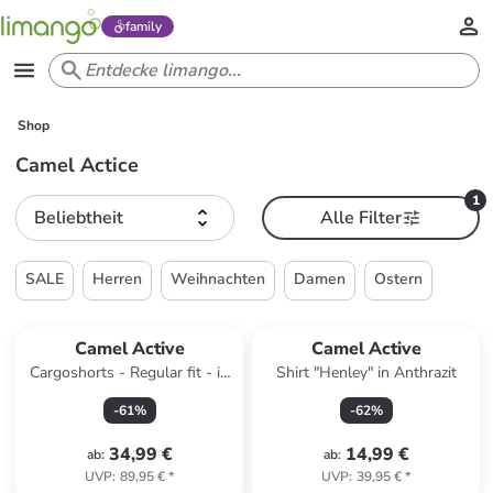
family
Shop
Camel Actice
1
Beliebtheit
Alle Filter
SALE
Herren
Weihnachten
Damen
Ostern
Camel Active
Camel Active
Cargoshorts - Regular fit - in
Shirt "Henley" in Anthrazit
Grau
-
61
%
-
62
%
34,99 €
14,99 €
ab
:
ab
:
UVP
:
89,95 €
*
UVP
:
39,95 €
*