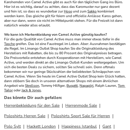
Karohemden von Camel Active gibt es auch für den täglichen Gang ins Büro. 
Hier ist es wichtig, darauf zu achten, dass das Karomuster nur ganz dezent 
und fein ist, so dass es wunderbar zur 
Hose
 und zum 
Sakko
 kombiniert 
werden kann. Das gleiche gilt für feiern und offizielle Anlässe: Karos gehen, 
aber nur dann, wenn sie nicht im Mittelpunkt stehen. Für die Freizeit ist dann 
natürlich wieder alles erlaubt. 
Wo kann ich Markenkleidung von Camel Active günstig kaufen?
Für die gute Qualität von Camel Active muss man immer etwas tiefer in die 
Tasche
 greifen. Das ist eine Faustregel im Leben. Aber: Ausnahmen bestätigen 
die Regel. Im Limango Outlet Shop kaufen Sie die Originalkleidung des 
Herstellers mit Rabatten, die bis zu 80 Prozent des Originalpreises betragen. 
Die Preisvorteile entstehen durch Kooperationen mit Herstellern, wie Camel 
Active, und werden direkt an die Limango Outlet-Kunden weitergegeben. Um 
sich die besten Deals zu sichern, sollten Sie schnell sein. Denn oftmals 
bekommen wir nur geringe Stückzahlen der beliebtesten Schnäppchen von 
Camel Active. Wenn Sie heute im Camel Active Outlet Shop kein Glück hatten, 
dann stöbern Sie doch in unseren alternativen Shops mit einem ähnlichen 
Angebot wie 
Strellson
, Tommy Hilfiger, 
Bugatti
, 
Napapijri
, Ralph Lauren, 
Tom 
Tailor
 oder 
Jack & Jones
.
Das könnte Dir auch gefallen
:
Herrenbekleidung für den Sale
Herrenmode Sale
Poloshirts Herren Sale
Poloshirts Sport Sale für Herren
Polo Sylt
Hackett London
Happiness Istanbul
Gant