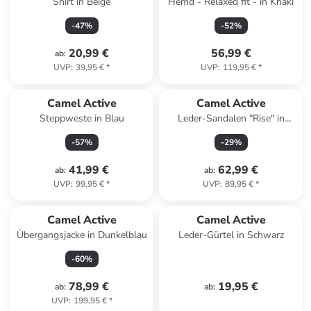
Shirt in Beige
Hemd - Relaxed fit - in Khaki
-
47
%
-
52
%
20,99 €
56,99 €
ab
:
UVP
:
39,95 €
*
UVP
:
119,95 €
*
Camel Active
Camel Active
Steppweste in Blau
Leder-Sandalen "Rise" in
Anthrazit
-
57
%
-
29
%
41,99 €
62,99 €
ab
:
ab
:
UVP
:
99,95 €
*
UVP
:
89,95 €
*
Camel Active
Camel Active
Übergangsjacke in Dunkelblau
Leder-Gürtel in Schwarz
-
60
%
78,99 €
19,95 €
ab
:
ab
:
UVP
:
199,95 €
*