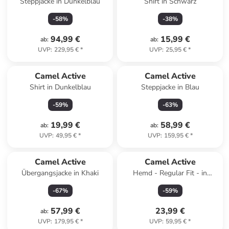
Steppjacke in Dunkelblau
Shirt in Schwarz
-
58
%
-
38
%
94,99 €
15,99 €
ab
:
ab
:
UVP
:
229,95 €
*
UVP
:
25,95 €
*
Camel Active
Camel Active
Shirt in Dunkelblau
Steppjacke in Blau
-
59
%
-
63
%
19,99 €
58,99 €
ab
:
ab
:
UVP
:
49,95 €
*
UVP
:
159,95 €
*
Camel Active
Camel Active
Übergangsjacke in Khaki
Hemd - Regular Fit - in
Dunkelblau/ Hellblau
-
67
%
-
59
%
57,99 €
23,99 €
ab
:
UVP
:
179,95 €
*
UVP
:
59,95 €
*