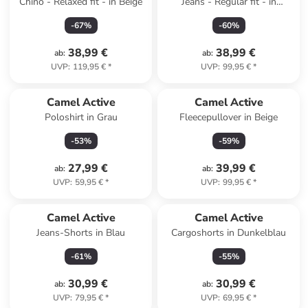
Chino - Relaxed fit - in Beige
Jeans - Regular fit - in
Dunkelblau
-
67
%
-
60
%
38,99 €
38,99 €
ab
:
ab
:
UVP
:
119,95 €
*
UVP
:
99,95 €
*
Camel Active
Camel Active
Poloshirt in Grau
Fleecepullover in Beige
-
53
%
-
59
%
27,99 €
39,99 €
ab
:
ab
:
UVP
:
59,95 €
*
UVP
:
99,95 €
*
Camel Active
Camel Active
Jeans-Shorts in Blau
Cargoshorts in Dunkelblau
-
61
%
-
55
%
30,99 €
30,99 €
ab
:
ab
:
UVP
:
79,95 €
*
UVP
:
69,95 €
*