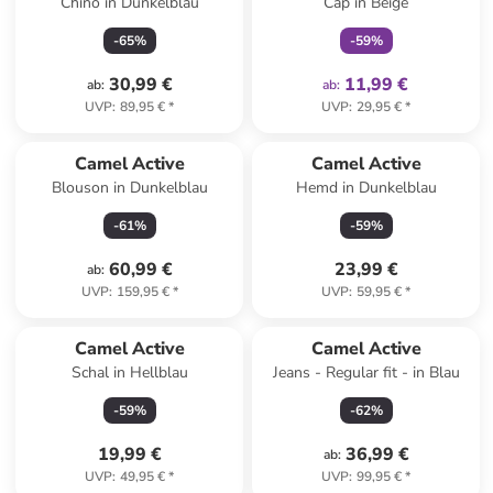
Chino in Dunkelblau
Cap in Beige
-
65
%
-
59
%
30,99 €
11,99 €
ab
:
ab
:
UVP
:
89,95 €
*
UVP
:
29,95 €
*
Camel Active
Camel Active
Blouson in Dunkelblau
Hemd in Dunkelblau
-
61
%
-
59
%
60,99 €
23,99 €
ab
:
UVP
:
159,95 €
*
UVP
:
59,95 €
*
Camel Active
Camel Active
Schal in Hellblau
Jeans - Regular fit - in Blau
-
59
%
-
62
%
19,99 €
36,99 €
ab
:
UVP
:
49,95 €
*
UVP
:
99,95 €
*