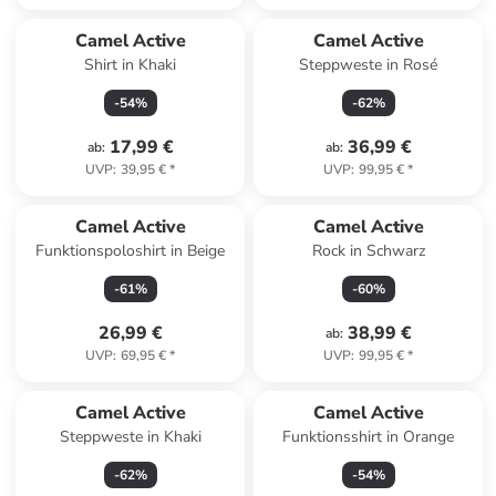
Camel Active
Camel Active
Shirt in Khaki
Steppweste in Rosé
-
54
%
-
62
%
17,99 €
36,99 €
ab
:
ab
:
UVP
:
39,95 €
*
UVP
:
99,95 €
*
Camel Active
Camel Active
Funktionspoloshirt in Beige
Rock in Schwarz
-
61
%
-
60
%
26,99 €
38,99 €
ab
:
UVP
:
69,95 €
*
UVP
:
99,95 €
*
Camel Active
Camel Active
Steppweste in Khaki
Funktionsshirt in Orange
-
62
%
-
54
%