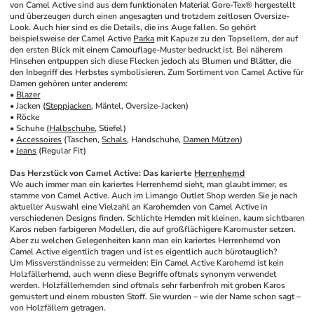
von Camel Active sind aus dem funktionalen Material Gore-Tex® hergestellt 
und überzeugen durch einen angesagten und trotzdem zeitlosen Oversize-
Look. Auch hier sind es die Details, die ins Auge fallen. So gehört 
beispielsweise der Camel Active 
Parka
 mit Kapuze zu den Topsellern, der auf 
den ersten Blick mit einem Camouflage-Muster bedruckt ist. Bei näherem 
Hinsehen entpuppen sich diese Flecken jedoch als Blumen und Blätter, die 
den Inbegriff des Herbstes symbolisieren. Zum Sortiment von Camel Active für 
Damen gehören unter anderem:
• 
Blazer
• Jacken (
Steppjacken
, Mäntel, Oversize-Jacken)
• Röcke
• Schuhe (
Halbschuhe
, Stiefel)
• 
Accessoires
 (Taschen, 
Schals
, Handschuhe, 
Damen Mützen
)
• 
Jeans
 (Regular Fit)
Das Herzstück von Camel Active: Das karierte 
Herrenhemd
Wo auch immer man ein kariertes Herrenhemd sieht, man glaubt immer, es 
stamme von Camel Active. Auch im Limango Outlet Shop werden Sie je nach 
aktueller Auswahl eine Vielzahl an Karohemden von Camel Active in 
verschiedenen Designs finden. Schlichte Hemden mit kleinen, kaum sichtbaren 
Karos neben farbigeren Modellen, die auf großflächigere Karomuster setzen. 
Aber zu welchen Gelegenheiten kann man ein kariertes Herrenhemd von 
Camel Active eigentlich tragen und ist es eigentlich auch bürotauglich?
Um Missverständnisse zu vermeiden: Ein Camel Active Karohemd ist kein 
Holzfällerhemd, auch wenn diese Begriffe oftmals synonym verwendet 
werden. Holzfällerhemden sind oftmals sehr farbenfroh mit groben Karos 
gemustert und einem robusten Stoff. Sie wurden – wie der Name schon sagt – 
von Holzfällern getragen. 