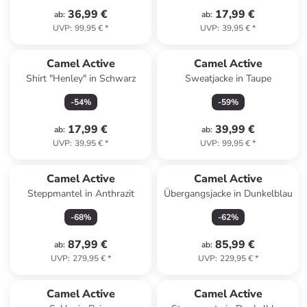
36,99 €
17,99 €
ab
:
ab
:
UVP
:
99,95 €
*
UVP
:
39,95 €
*
Camel Active
Camel Active
Shirt "Henley" in Schwarz
Sweatjacke in Taupe
-
54
%
-
59
%
17,99 €
39,99 €
ab
:
ab
:
UVP
:
39,95 €
*
UVP
:
99,95 €
*
Camel Active
Camel Active
Steppmantel in Anthrazit
Übergangsjacke in Dunkelblau
-
68
%
-
62
%
87,99 €
85,99 €
ab
:
ab
:
UVP
:
279,95 €
*
UVP
:
229,95 €
*
Camel Active
Camel Active