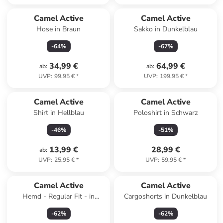
Camel Active
Camel Active
Hose in Braun
Sakko in Dunkelblau
-
64
%
-
67
%
34,99 €
64,99 €
ab
:
ab
:
UVP
:
99,95 €
*
UVP
:
199,95 €
*
Camel Active
Camel Active
Shirt in Hellblau
Poloshirt in Schwarz
-
46
%
-
51
%
13,99 €
28,99 €
ab
:
UVP
:
25,95 €
*
UVP
:
59,95 €
*
Camel Active
Camel Active
Hemd - Regular Fit - in
Cargoshorts in Dunkelblau
Hellblau/ Weiß
-
62
%
-
62
%