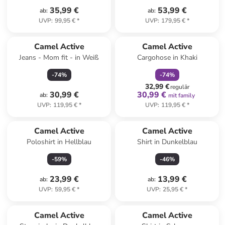
35,99 €
53,99 €
ab
:
ab
:
UVP
:
99,95 €
*
UVP
:
179,95 €
*
family
rabatt
Camel Active
Camel Active
Jeans - Mom fit - in Weiß
Cargohose in Khaki
-
74
%
-
74
%
32,99 €
regulär
30,99 €
30,99 €
ab
:
mit family
UVP
:
119,95 €
*
UVP
:
119,95 €
*
Camel Active
Camel Active
Poloshirt in Hellblau
Shirt in Dunkelblau
-
59
%
-
46
%
23,99 €
13,99 €
ab
:
ab
:
UVP
:
59,95 €
*
UVP
:
25,95 €
*
Camel Active
Camel Active