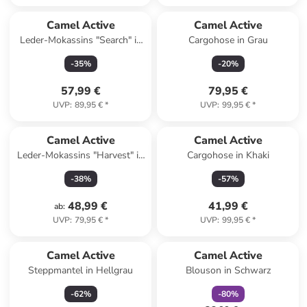
Camel Active
Camel Active
Leder-Mokassins "Search" in
Cargohose in Grau
Hellbraun
-
35
%
-
20
%
57,99 €
79,95 €
UVP
:
89,95 €
*
UVP
:
99,95 €
*
Camel Active
Camel Active
Leder-Mokassins "Harvest" in
Cargohose in Khaki
Khaki
-
38
%
-
57
%
48,99 €
41,99 €
ab
:
UVP
:
79,95 €
*
UVP
:
99,95 €
*
family
rabatt
Camel Active
Camel Active
Steppmantel in Hellgrau
Blouson in Schwarz
-
62
%
-
80
%