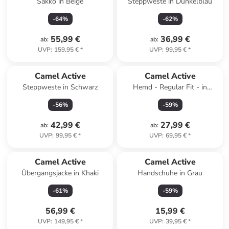
Sakko in Beige
Steppweste in Dunkelblau
-
64
%
-
62
%
55,99 €
36,99 €
ab
:
ab
:
UVP
:
159,95 €
*
UVP
:
99,95 €
*
Camel Active
Camel Active
Steppweste in Schwarz
Hemd - Regular Fit - in
Hellblau
-
56
%
-
59
%
42,99 €
27,99 €
ab
:
ab
:
UVP
:
99,95 €
*
UVP
:
69,95 €
*
Camel Active
Camel Active
Übergangsjacke in Khaki
Handschuhe in Grau
-
61
%
-
59
%
56,99 €
15,99 €
UVP
:
149,95 €
*
UVP
:
39,95 €
*