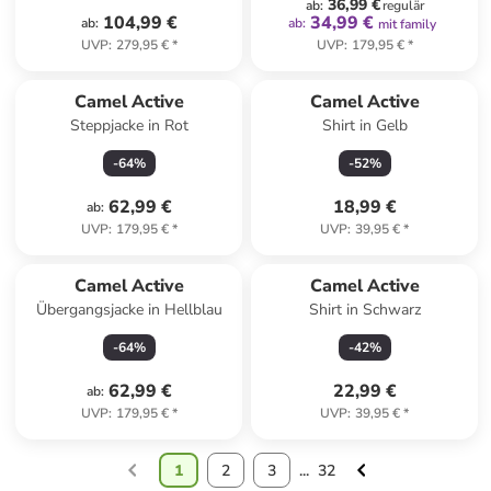
36,99 €
ab
:
regulär
104,99 €
34,99 €
ab
:
ab
:
mit family
UVP
:
279,95 €
*
UVP
:
179,95 €
*
Camel Active
Camel Active
Steppjacke in Rot
Shirt in Gelb
-
64
%
-
52
%
62,99 €
18,99 €
ab
:
UVP
:
179,95 €
*
UVP
:
39,95 €
*
Camel Active
Camel Active
Übergangsjacke in Hellblau
Shirt in Schwarz
-
64
%
-
42
%
62,99 €
22,99 €
ab
:
UVP
:
179,95 €
*
UVP
:
39,95 €
*
1
2
3
...
32