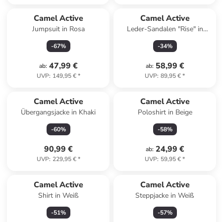
Camel Active
Camel Active
Jumpsuit in Rosa
Leder-Sandalen "Rise" in
Schwarz
-
67
%
-
34
%
47,99 €
58,99 €
ab
:
ab
:
UVP
:
149,95 €
*
UVP
:
89,95 €
*
Camel Active
Camel Active
Übergangsjacke in Khaki
Poloshirt in Beige
-
60
%
-
58
%
90,99 €
24,99 €
ab
:
UVP
:
229,95 €
*
UVP
:
59,95 €
*
Camel Active
Camel Active
Shirt in Weiß
Steppjacke in Weiß
-
51
%
-
57
%