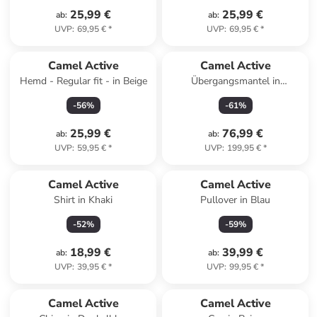
25,99 €
25,99 €
ab
:
ab
:
UVP
:
69,95 €
*
UVP
:
69,95 €
*
Camel Active
Camel Active
Hemd - Regular fit - in Beige
Übergangsmantel in
Dunkelblau
-
56
%
-
61
%
25,99 €
76,99 €
ab
:
ab
:
UVP
:
59,95 €
*
UVP
:
199,95 €
*
Camel Active
Camel Active
Shirt in Khaki
Pullover in Blau
-
52
%
-
59
%
18,99 €
39,99 €
ab
:
ab
:
UVP
:
39,95 €
*
UVP
:
99,95 €
*
family
exklusiv
Camel Active
Camel Active