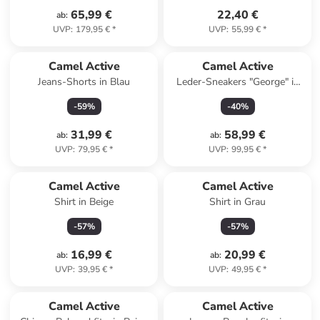
65,99 €
22,40 €
ab
:
UVP
:
179,95 €
*
UVP
:
55,99 €
*
Camel Active
Camel Active
Jeans-Shorts in Blau
Leder-Sneakers "George" in
Grau
-
59
%
-
40
%
31,99 €
58,99 €
ab
:
ab
:
UVP
:
79,95 €
*
UVP
:
99,95 €
*
Camel Active
Camel Active
Shirt in Beige
Shirt in Grau
-
57
%
-
57
%
16,99 €
20,99 €
ab
:
ab
:
UVP
:
39,95 €
*
UVP
:
49,95 €
*
Camel Active
Camel Active