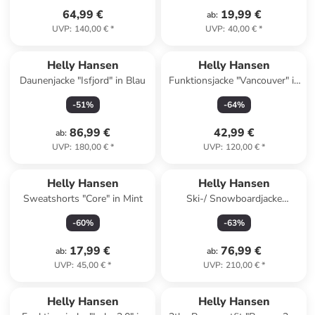
64,99 €
19,99 €
ab
:
UVP
:
140,00 €
*
UVP
:
40,00 €
*
Helly Hansen
Helly Hansen
Daunenjacke "Isfjord" in Blau
Funktionsjacke "Vancouver" in
Khaki
-
51
%
-
64
%
86,99 €
42,99 €
ab
:
UVP
:
180,00 €
*
UVP
:
120,00 €
*
Helly Hansen
Helly Hansen
Sweatshorts "Core" in Mint
Ski-/ Snowboardjacke
"Cyclone" in Dunkelblau/
-
60
%
-
63
%
Hellblau/ Weiß
17,99 €
76,99 €
ab
:
ab
:
UVP
:
45,00 €
*
UVP
:
210,00 €
*
Helly Hansen
Helly Hansen