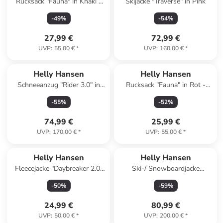
Rucksack "Fauna" in Khaki -
Skijacke "Traverse" in Pink
(B)16,5 x (H)32 x (T)13 cm - 6
-
49
%
-
54
%
l
27,99 €
72,99 €
UVP
:
55,00 €
*
UVP
:
160,00 €
*
Helly Hansen
Helly Hansen
Schneeanzug "Rider 3.0" in
Rucksack "Fauna" in Rot -
Blau/ Dunkelblau/ Orange
(B)16,5 x (H)32 x (T)13 cm - 6
-
55
%
-
52
%
l
74,99 €
25,99 €
UVP
:
170,00 €
*
UVP
:
55,00 €
*
Helly Hansen
Helly Hansen
Fleecejacke "Daybreaker 2.0"
Ski-/ Snowboardjacke
in Pink
"Kvitfjell Race" in Dunkelblau
-
50
%
-
59
%
24,99 €
80,99 €
UVP
:
50,00 €
*
UVP
:
200,00 €
*