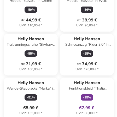
Hoodie "Elevate" in Creme
Hoodie "Elevate" in Weiß
-
59
%
-
56
%
44,99 €
38,99 €
ab
:
ab
:
UVP
:
110,00 €
*
UVP
:
90,00 €
*
Helly Hansen
Helly Hansen
Trailrunningschuhe "Skyhawk
Schneeanzug "Rider 3.0" in
TR" in Pink
Beige/ Dunkelblau
-
55
%
-
55
%
71,99 €
74,99 €
ab
:
ab
:
UVP
:
160,00 €
*
UVP
:
170,00 €
*
family
exklusiv
Helly Hansen
Helly Hansen
Wende-Steppjacke "Marka" in
Funktionskleid "Thalia
Rosa/ Türkis
Summer" in Dunkelblau
-
51
%
-
15
%
65,99 €
67,99 €
UVP
:
135,00 €
*
UVP
:
80,00 €
*