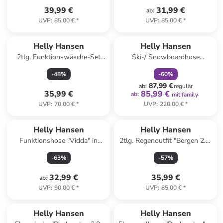
39,99 €
31,99 €
ab
:
UVP
:
85,00 €
*
UVP
:
85,00 €
*
family
rabatt
Helly Hansen
Helly Hansen
2tlg. Funktionswäsche-Set
Ski-/ Snowboardhose
"Lifa" in Pink/ Schwarz
"Switch" in Gelb
-
48
%
-
60
%
87,99 €
ab
:
regulär
35,99 €
85,99 €
ab
:
mit family
UVP
:
70,00 €
*
UVP
:
220,00 €
*
Helly Hansen
Helly Hansen
Funktionshose "Vidda" in
2tlg. Regenoutfit "Bergen 2.0"
Khaki
in Gelb
-
63
%
-
57
%
32,99 €
35,99 €
ab
:
UVP
:
90,00 €
*
UVP
:
85,00 €
*
Helly Hansen
Helly Hansen