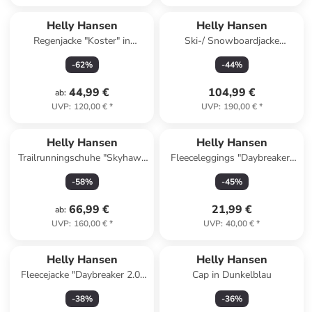
Helly Hansen
Helly Hansen
Regenjacke "Koster" in
Ski-/ Snowboardjacke
Dunkelblau
"Stellar" in Flieder
-
62
%
-
44
%
44,99 €
104,99 €
ab
:
UVP
:
120,00 €
*
UVP
:
190,00 €
*
Helly Hansen
Helly Hansen
Trailrunningschuhe "Skyhawk
Fleeceleggings "Daybreaker"
TR" in Grau
in Schwarz
-
58
%
-
45
%
66,99 €
21,99 €
ab
:
UVP
:
160,00 €
*
UVP
:
40,00 €
*
Helly Hansen
Helly Hansen
Fleecejacke "Daybreaker 2.0"
Cap in Dunkelblau
in Petrol in Türkis
-
38
%
-
36
%