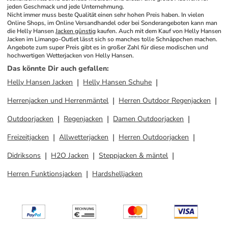
jeden Geschmack und jede Unternehmung.
Nicht immer muss beste Qualität einen sehr hohen Preis haben. In vielen 
Online Shops, im Online Versandhandel oder bei Sonderangeboten kann man 
die Helly Hansen 
Jacken günstig
 kaufen. Auch mit dem Kauf von Helly Hansen 
Jacken im Limango-Outlet lässt sich so manches tolle Schnäppchen machen. 
Angebote zum super Preis gibt es in großer Zahl für diese modischen und 
hochwertigen Wetterjacken von Helly Hansen.
Das könnte Dir auch gefallen
:
Helly Hansen Jacken
Helly Hansen Schuhe
Herrenjacken und Herrenmäntel
Herren Outdoor Regenjacken
Outdoorjacken
Regenjacken
Damen Outdoorjacken
Freizeitjacken
Allwetterjacken
Herren Outdoorjacken
Didriksons
H2O Jacken
Steppjacken & mäntel
Herren Funktionsjacken
Hardshelljacken