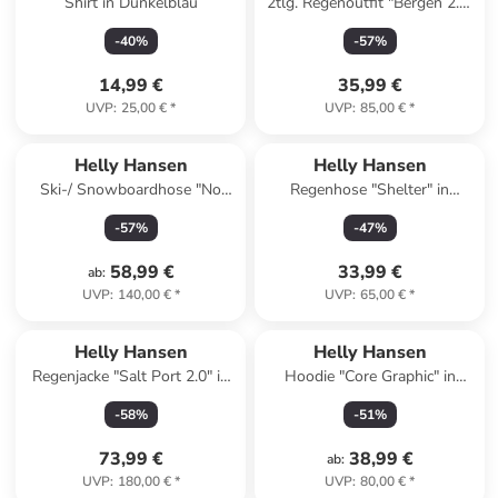
Shirt in Dunkelblau
2tlg. Regenoutfit "Bergen 2.0"
in Rosa
-
40
%
-
57
%
14,99 €
35,99 €
UVP
:
25,00 €
*
UVP
:
85,00 €
*
Helly Hansen
Helly Hansen
Ski-/ Snowboardhose "No
Regenhose "Shelter" in
Limits 2.0" in Türkis
Schwarz
-
57
%
-
47
%
58,99 €
33,99 €
ab
:
UVP
:
140,00 €
*
UVP
:
65,00 €
*
Helly Hansen
Helly Hansen
Regenjacke "Salt Port 2.0" in
Hoodie "Core Graphic" in
Dunkelblau/ Rot
Dunkelblau
-
58
%
-
51
%
73,99 €
38,99 €
ab
:
UVP
:
180,00 €
*
UVP
:
80,00 €
*