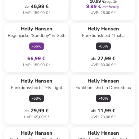
10,99 €
regulär
46,99 €
9,99 €
ab
:
mit family
UVP
:
150,00 €
*
UVP
:
25,00 €
*
family
exklusiv
Helly Hansen
Helly Hansen
Regenjacke "Sandboy" in Gelb
Funktionskleid "Thalia
Summer" in Pink
-
55
%
-
65
%
66,99 €
27,99 €
ab
:
UVP
:
150,00 €
*
UVP
:
80,00 €
*
Helly Hansen
Helly Hansen
Funktionsshorts "Elv Light
Funktionsshirt in Dunkelblau
Tur" in Hellblau
-
53
%
-
40
%
29,99 €
11,99 €
ab
:
ab
:
UVP
:
65,00 €
*
UVP
:
20,00 €
*
Helly Hansen
Helly Hansen