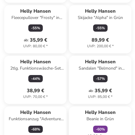
Helly Hansen
Helly Hansen
Fleecepullover "Frosty" in
Skijacke "Alpha" in Grün
Hellblau
-
55
%
-
55
%
35,99 €
89,99 €
ab
:
UVP
:
80,00 €
*
UVP
:
200,00 €
*
Helly Hansen
Helly Hansen
2tlg. Funktionswäsche-Set
Sandalen "Belmond" in
"Lifa" in Dunkelblau
Schwarz
-
44
%
-
57
%
38,99 €
35,99 €
ab
:
UVP
:
70,00 €
*
UVP
:
85,00 €
*
family
rabatt
Helly Hansen
Helly Hansen
Funktionsanzug "Adventure"
Beanie in Grün
in Dunkelblau
-
68
%
-
60
%