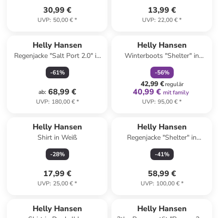
30,99 €
13,99 €
UVP
:
50,00 €
*
UVP
:
22,00 €
*
family
rabatt
Helly Hansen
Helly Hansen
Regenjacke "Salt Port 2.0" in
Winterboots "Shelter" in
Creme
Dunkelblau
-
61
%
-
56
%
42,99 €
regulär
68,99 €
40,99 €
ab
:
mit family
UVP
:
180,00 €
*
UVP
:
95,00 €
*
Helly Hansen
Helly Hansen
Shirt in Weiß
Regenjacke "Shelter" in
Dunkelblau
-
28
%
-
41
%
17,99 €
58,99 €
UVP
:
25,00 €
*
UVP
:
100,00 €
*
Helly Hansen
Helly Hansen