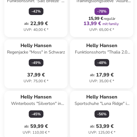
Funktionsshirt "Salt Breeze" in
Trainingslongsleeve "Allure
Weiß
Seamless" in Orange
-
42
%
-
78
%
15,99 €
regulär
22,99 €
13,99 €
ab
:
mit family
UVP
:
40,00 €
*
UVP
:
65,00 €
*
Helly Hansen
Helly Hansen
Regenjacke "Moss" in Schwarz
Funktionsshorts "Thalia 2.0"
in Dunkelblau
-
49
%
-
48
%
37,99 €
17,99 €
ab
:
UVP
:
75,00 €
*
UVP
:
35,00 €
*
Helly Hansen
Helly Hansen
Winterboots "Silverton" in
Sportschuhe "Luna Ridge" in
Khaki
Orange
-
45
%
-
56
%
59,99 €
53,99 €
ab
:
ab
:
UVP
:
110,00 €
*
UVP
:
125,00 €
*