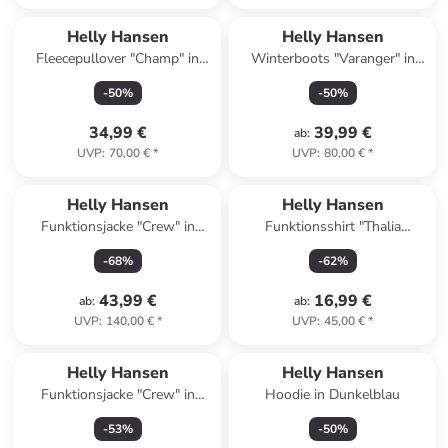
Helly Hansen
Helly Hansen
Fleecepullover "Champ" in
Winterboots "Varanger" in
Hellbraun/ Schwarz
Grün
-
50
%
-
50
%
34,99 €
39,99 €
ab
:
UVP
:
70,00 €
*
UVP
:
80,00 €
*
Helly Hansen
Helly Hansen
Funktionsjacke "Crew" in
Funktionsshirt "Thalia
Schwarz
Summer" in Pink
-
68
%
-
62
%
43,99 €
16,99 €
ab
:
ab
:
UVP
:
140,00 €
*
UVP
:
45,00 €
*
Helly Hansen
Helly Hansen
Funktionsjacke "Crew" in
Hoodie in Dunkelblau
Dunkelblau
-
53
%
-
50
%