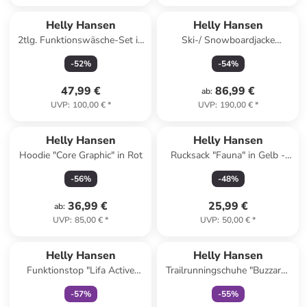
Helly Hansen
Helly Hansen
2tlg. Funktionswäsche-Set in
Ski-/ Snowboardjacke
Rosa/ Mint
"Summit 2.0" in Khaki/ Grau
-
52
%
-
54
%
47,99 €
86,99 €
ab
:
UVP
:
100,00 €
*
UVP
:
190,00 €
*
Helly Hansen
Helly Hansen
Hoodie "Core Graphic" in Rot
Rucksack "Fauna" in Gelb -
(B)16,5 x (H)32 x (T)13 cm
-
56
%
-
48
%
36,99 €
25,99 €
ab
:
UVP
:
85,00 €
*
UVP
:
50,00 €
*
family
exklusiv
family
exklusiv
Helly Hansen
Helly Hansen
Funktionstop "Lifa Active
Trailrunningschuhe "Buzzard"
Solen" in Beige
in Lila/ Orange
-
57
%
-
55
%