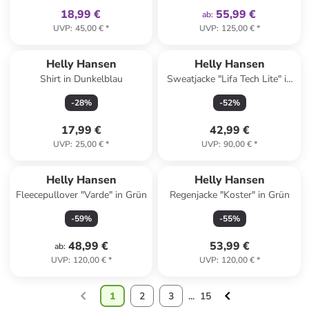
18,99 €
55,99 €
ab
:
UVP
:
45,00 €
*
UVP
:
125,00 €
*
Helly Hansen
Helly Hansen
Shirt in Dunkelblau
Sweatjacke "Lifa Tech Lite" in
Orange
-
28
%
-
52
%
17,99 €
42,99 €
UVP
:
25,00 €
*
UVP
:
90,00 €
*
Helly Hansen
Helly Hansen
Fleecepullover "Varde" in Grün
Regenjacke "Koster" in Grün
-
59
%
-
55
%
48,99 €
53,99 €
ab
:
UVP
:
120,00 €
*
UVP
:
120,00 €
*
1
2
3
...
15