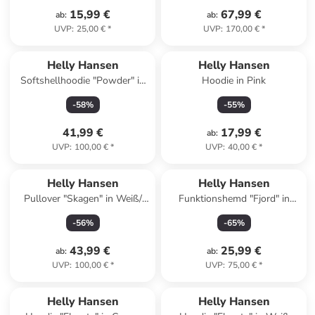
15,99 €
67,99 €
ab
:
ab
:
UVP
:
25,00 €
*
UVP
:
170,00 €
*
Helly Hansen
Helly Hansen
Softshellhoodie "Powder" in
Hoodie in Pink
Hellbraun
-
58
%
-
55
%
41,99 €
17,99 €
ab
:
UVP
:
100,00 €
*
UVP
:
40,00 €
*
Helly Hansen
Helly Hansen
Pullover "Skagen" in Weiß/
Funktionshemd "Fjord" in
Dunkelblau
Schwarz/ Weiß
-
56
%
-
65
%
43,99 €
25,99 €
ab
:
ab
:
UVP
:
100,00 €
*
UVP
:
75,00 €
*
Helly Hansen
Helly Hansen