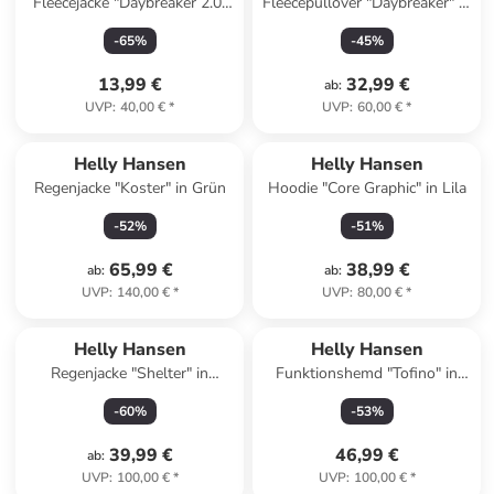
Fleecejacke "Daybreaker 2.0"
Fleecepullover "Daybreaker" in
in Pink
Dunkelblau
-
65
%
-
45
%
13,99 €
32,99 €
ab
:
UVP
:
40,00 €
*
UVP
:
60,00 €
*
Helly Hansen
Helly Hansen
Regenjacke "Koster" in Grün
Hoodie "Core Graphic" in Lila
-
52
%
-
51
%
65,99 €
38,99 €
ab
:
ab
:
UVP
:
140,00 €
*
UVP
:
80,00 €
*
Helly Hansen
Helly Hansen
Regenjacke "Shelter" in
Funktionshemd "Tofino" in
Hellblau
Dunkelblau
-
60
%
-
53
%
39,99 €
46,99 €
ab
:
UVP
:
100,00 €
*
UVP
:
100,00 €
*