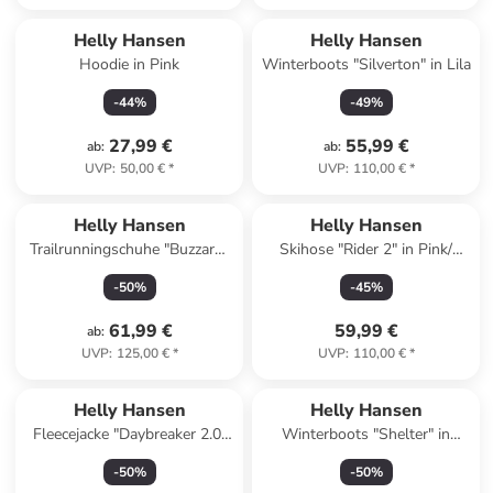
Helly Hansen
Helly Hansen
Hoodie in Pink
Winterboots "Silverton" in Lila
-
44
%
-
49
%
27,99 €
55,99 €
ab
:
ab
:
UVP
:
50,00 €
*
UVP
:
110,00 €
*
Helly Hansen
Helly Hansen
Trailrunningschuhe "Buzzard"
Skihose "Rider 2" in Pink/
in Rot
Schwarz
-
50
%
-
45
%
61,99 €
59,99 €
ab
:
UVP
:
125,00 €
*
UVP
:
110,00 €
*
Helly Hansen
Helly Hansen
Fleecejacke "Daybreaker 2.0"
Winterboots "Shelter" in
in Schwarz
Dunkelblau
-
50
%
-
50
%