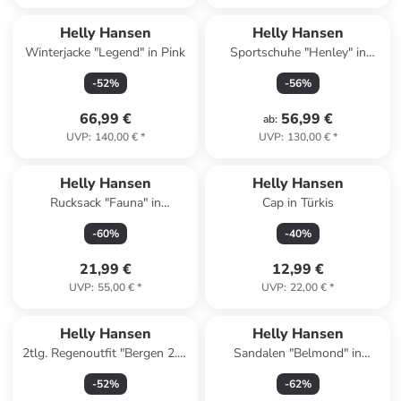
Helly Hansen
Helly Hansen
Winterjacke "Legend" in Pink
Sportschuhe "Henley" in
Dunkelblau
-
52
%
-
56
%
66,99 €
56,99 €
ab
:
UVP
:
140,00 €
*
UVP
:
130,00 €
*
Helly Hansen
Helly Hansen
Rucksack "Fauna" in
Cap in Türkis
Dunkelblau - (B)16,5 x (H)32 x
-
60
%
-
40
%
(T)13 cm
21,99 €
12,99 €
UVP
:
55,00 €
*
UVP
:
22,00 €
*
Helly Hansen
Helly Hansen
2tlg. Regenoutfit "Bergen 2.0"
Sandalen "Belmond" in
in Beige
Dunkelblau
-
52
%
-
62
%