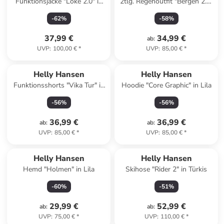
Funktionsjacke "Loke 2.0" in
2tlg. Regenoutfit "Bergen 2.0"
Schwarz
in Dunkelblau
-
62
%
-
58
%
37,99 €
34,99 €
ab
:
UVP
:
100,00 €
*
UVP
:
85,00 €
*
Helly Hansen
Helly Hansen
Funktionsshorts "Vika Tur" in
Hoodie "Core Graphic" in Lila
Grün
-
56
%
-
56
%
36,99 €
36,99 €
ab
:
ab
:
UVP
:
85,00 €
*
UVP
:
85,00 €
*
Helly Hansen
Helly Hansen
Hemd "Holmen" in Lila
Skihose "Rider 2" in Türkis
-
60
%
-
51
%
29,99 €
52,99 €
ab
:
ab
:
UVP
:
75,00 €
*
UVP
:
110,00 €
*