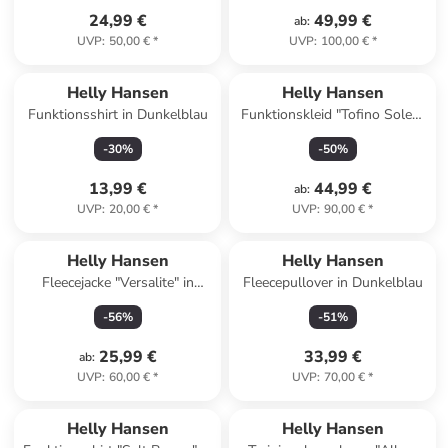
24,99 €
49,99 €
ab
:
UVP
:
50,00 €
*
UVP
:
100,00 €
*
Helly Hansen
Helly Hansen
Funktionsshirt in Dunkelblau
Funktionskleid "Tofino Solen"
in Dunkelblau
-
30
%
-
50
%
13,99 €
44,99 €
ab
:
UVP
:
20,00 €
*
UVP
:
90,00 €
*
Helly Hansen
Helly Hansen
Fleecejacke "Versalite" in
Fleecepullover in Dunkelblau
Türkis
-
56
%
-
51
%
25,99 €
33,99 €
ab
:
UVP
:
60,00 €
*
UVP
:
70,00 €
*
family
rabatt
Helly Hansen
Helly Hansen