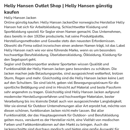
Helly Hansen Outlet Shop | Helly Hansen günstig
kaufen
Helly Hansen Jacken
Online günstig kaufen: Helly Hansen Jacken
Der norwegische Hersteller Helly 
Hansen hat sich für Arbeitskleidung, Schlechtwetter Kleidung und 
Sportkleidung speziell für Segler einen Namen gemacht. Das Unternehmen, 
dass bereits in den 1920er produzierte, hat seine Produktpalette, 
Herstellungsmethoden und Gewebe stets den neuesten Erfordernissen. 
Obwohl die Firma selbst inzwischen einen anderen Namen trägt, ist das Label 
Helly Hansen nach wie vor eine führende Marke, wenn es um besonders 
hochwertige Berufskleidung, Überlebenskleidung, Ölkleidung, Kleidung für 
den Segelsport geht.
Segler und Outdoorsportler anderer Sportarten wissen Qualität und 
Funktionalität der Helly Hansen Jacken ganz besonders zu schätzen. Die 
Jacken machen jede Belastungsprobe, sind ausgezeichnet wetterfest, trotzen 
Sturm, Regen und mehr. Gleichzeitig sind die Helly Hansen Jacken keine Last 
auf den Schultern. Sie sind leicht, geben viel Bewegungsspielraum für die 
sportliche Betätigung und sind in Hinsicht auf Material und beste Passform 
sehr angenehm zu tragen. Gleichzeitig sind Helly Hansen Jacken aufgrund 
modernster Herstellungsverfahren und hochwertiger Materialen, bester 
Verarbeitung bis ins kleinste Detail auch von ausgezeichneter Langlebigkeit. 
Wer sie einmal für Outdoor Unternehmungen aller Art erprobt hat, möchte von 
diesen schönen, funktionalen Jacken nicht mehr lassen. Bei aller 
Funktionalität, der das Hauptaugenmerk für Outdoor- und Berufskleidung 
gelten muss, versäumt es der Hersteller nicht, eine Vielfalt von modischen 
Farben und Farbkombinationen auf den Markt zu bringen. Auch die 
Jackenschnitte sind durchaus modisch und bieten eine große Auswahl für 