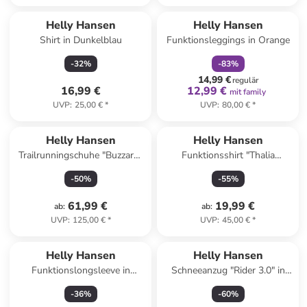
family
rabatt
Helly Hansen
Helly Hansen
Shirt in Dunkelblau
Funktionsleggings in Orange
-
32
%
-
83
%
14,99 €
regulär
16,99 €
12,99 €
mit family
UVP
:
25,00 €
*
UVP
:
80,00 €
*
Helly Hansen
Helly Hansen
Trailrunningschuhe "Buzzard"
Funktionsshirt "Thalia
in Lila
Summer" in Dunkelblau/ Weiß
-
50
%
-
55
%
61,99 €
19,99 €
ab
:
ab
:
UVP
:
125,00 €
*
UVP
:
45,00 €
*
Helly Hansen
Helly Hansen
Funktionslongsleeve in
Schneeanzug "Rider 3.0" in
Dunkelblau
Pink
-
36
%
-
60
%