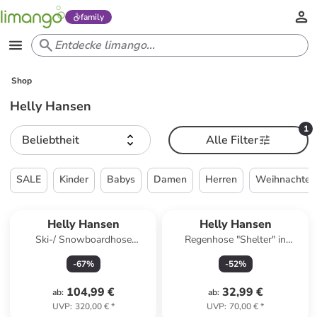
family
Shop
Helly Hansen
1
Beliebtheit
Alle Filter
SALE
Kinder
Babys
Damen
Herren
Weihnachten
Helly Hansen
Helly Hansen
Ski-/ Snowboardhose
Regenhose "Shelter" in
"Powderqueen" in Grau
Schwarz
-
67
%
-
52
%
104,99 €
32,99 €
ab
:
ab
:
UVP
:
320,00 €
*
UVP
:
70,00 €
*