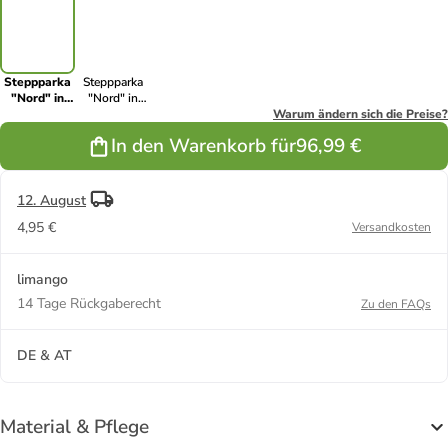
Steppparka
Steppparka
"Nord" in
"Nord" in
Khaki
Schwarz
Warum ändern sich die Preise?
In den Warenkorb für
96,99 €
12. August
4,95 €
Versandkosten
limango
14 Tage Rückgaberecht
Zu den FAQs
DE & AT
Material & Pflege