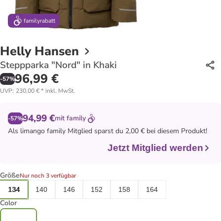
family
rabatt
Helly Hansen
Steppparka "Nord" in Khaki
96,99 €
-
57
%
UVP
:
230,00 €
*
inkl. MwSt.
94,99 €
mit
family
-57%
Als
limango family
Mitglied sparst du 2,00 € bei diesem Produkt!
Jetzt Mitglied werden
Größe
Nur noch 3 verfügbar
134
140
146
152
158
164
Color