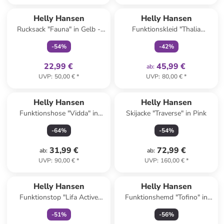
family
exklusiv
family
exklusiv
Helly Hansen
Helly Hansen
Rucksack "Fauna" in Gelb -
Funktionskleid "Thalia
(B)16,5 x (H)32 x (T)13 cm
Summer" in Dunkelblau
-
54
%
-
42
%
22,99 €
45,99 €
ab
:
UVP
:
50,00 €
*
UVP
:
80,00 €
*
Helly Hansen
Helly Hansen
Funktionshose "Vidda" in
Skijacke "Traverse" in Pink
Khaki
-
64
%
-
54
%
31,99 €
72,99 €
ab
:
ab
:
UVP
:
90,00 €
*
UVP
:
160,00 €
*
family
exklusiv
Helly Hansen
Helly Hansen
Funktionstop "Lifa Active
Funktionshemd "Tofino" in
Solen" in Weiß
Dunkelblau
-
51
%
-
56
%