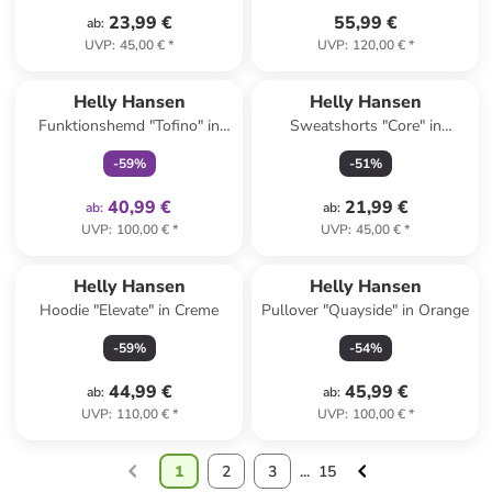
23,99 €
55,99 €
ab
:
UVP
:
45,00 €
*
UVP
:
120,00 €
*
family
exklusiv
Helly Hansen
Helly Hansen
Funktionshemd "Tofino" in
Sweatshorts "Core" in
Grün
Schwarz
-
59
%
-
51
%
40,99 €
21,99 €
ab
:
ab
:
UVP
:
100,00 €
*
UVP
:
45,00 €
*
Helly Hansen
Helly Hansen
Hoodie "Elevate" in Creme
Pullover "Quayside" in Orange
-
59
%
-
54
%
44,99 €
45,99 €
ab
:
ab
:
UVP
:
110,00 €
*
UVP
:
100,00 €
*
1
2
3
...
15