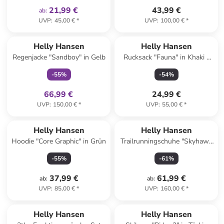
21,99 €
43,99 €
ab
:
UVP
:
45,00 €
*
UVP
:
100,00 €
*
family
exklusiv
Helly Hansen
Helly Hansen
Regenjacke "Sandboy" in Gelb
Rucksack "Fauna" in Khaki -
(B)16,5 x (H)32 x (T)13 cm - 6
-
55
%
-
54
%
l
66,99 €
24,99 €
UVP
:
150,00 €
*
UVP
:
55,00 €
*
Helly Hansen
Helly Hansen
Hoodie "Core Graphic" in Grün
Trailrunningschuhe "Skyhawk
TR" in Pink
-
55
%
-
61
%
37,99 €
61,99 €
ab
:
ab
:
UVP
:
85,00 €
*
UVP
:
160,00 €
*
Helly Hansen
Helly Hansen