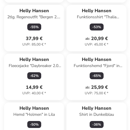
Helly Hansen
Helly Hansen
2tlg. Regenoutfit "Bergen 2.0"
Funktionsshirt "Thalia
in Rosa
Summer" in Dunkelblau/ Weiß
-
55
%
-
53
%
37,99 €
20,99 €
ab
:
UVP
:
85,00 €
*
UVP
:
45,00 €
*
Helly Hansen
Helly Hansen
Fleecejacke "Daybreaker 2.0"
Funktionshemd "Fjord" in
in Pink
Schwarz/ Weiß
-
62
%
-
65
%
14,99 €
25,99 €
ab
:
UVP
:
40,00 €
*
UVP
:
75,00 €
*
Helly Hansen
Helly Hansen
Hemd "Holmen" in Lila
Shirt in Dunkelblau
-
50
%
-
36
%