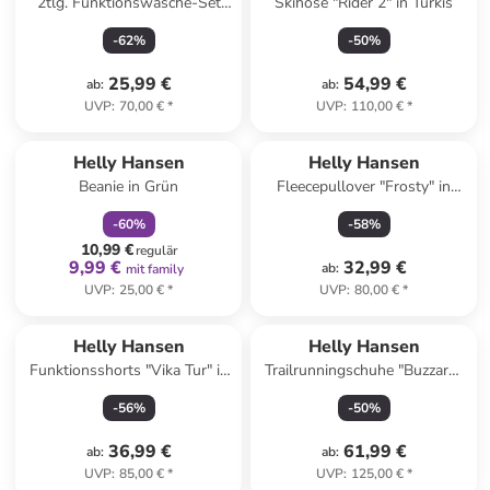
2tlg. Funktionswäsche-Set
Skihose "Rider 2" in Türkis
"Lifa" in Pink/ Schwarz
-
62
%
-
50
%
25,99 €
54,99 €
ab
:
ab
:
UVP
:
70,00 €
*
UVP
:
110,00 €
*
family
rabatt
Helly Hansen
Helly Hansen
Beanie in Grün
Fleecepullover "Frosty" in
Hellblau
-
60
%
-
58
%
10,99 €
regulär
9,99 €
32,99 €
ab
:
mit family
UVP
:
25,00 €
*
UVP
:
80,00 €
*
Helly Hansen
Helly Hansen
Funktionsshorts "Vika Tur" in
Trailrunningschuhe "Buzzard"
Grün
in Rot
-
56
%
-
50
%
36,99 €
61,99 €
ab
:
ab
:
UVP
:
85,00 €
*
UVP
:
125,00 €
*