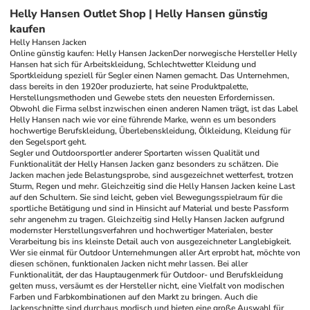
Helly Hansen Outlet Shop | Helly Hansen günstig
kaufen
Helly Hansen Jacken
Online günstig kaufen: Helly Hansen Jacken
Der norwegische Hersteller Helly 
Hansen hat sich für Arbeitskleidung, Schlechtwetter Kleidung und 
Sportkleidung speziell für Segler einen Namen gemacht. Das Unternehmen, 
dass bereits in den 1920er produzierte, hat seine Produktpalette, 
Herstellungsmethoden und Gewebe stets den neuesten Erfordernissen. 
Obwohl die Firma selbst inzwischen einen anderen Namen trägt, ist das Label 
Helly Hansen nach wie vor eine führende Marke, wenn es um besonders 
hochwertige Berufskleidung, Überlebenskleidung, Ölkleidung, Kleidung für 
den Segelsport geht.
Segler und Outdoorsportler anderer Sportarten wissen Qualität und 
Funktionalität der Helly Hansen Jacken ganz besonders zu schätzen. Die 
Jacken machen jede Belastungsprobe, sind ausgezeichnet wetterfest, trotzen 
Sturm, Regen und mehr. Gleichzeitig sind die Helly Hansen Jacken keine Last 
auf den Schultern. Sie sind leicht, geben viel Bewegungsspielraum für die 
sportliche Betätigung und sind in Hinsicht auf Material und beste Passform 
sehr angenehm zu tragen. Gleichzeitig sind Helly Hansen Jacken aufgrund 
modernster Herstellungsverfahren und hochwertiger Materialen, bester 
Verarbeitung bis ins kleinste Detail auch von ausgezeichneter Langlebigkeit. 
Wer sie einmal für Outdoor Unternehmungen aller Art erprobt hat, möchte von 
diesen schönen, funktionalen Jacken nicht mehr lassen. Bei aller 
Funktionalität, der das Hauptaugenmerk für Outdoor- und Berufskleidung 
gelten muss, versäumt es der Hersteller nicht, eine Vielfalt von modischen 
Farben und Farbkombinationen auf den Markt zu bringen. Auch die 
Jackenschnitte sind durchaus modisch und bieten eine große Auswahl für 