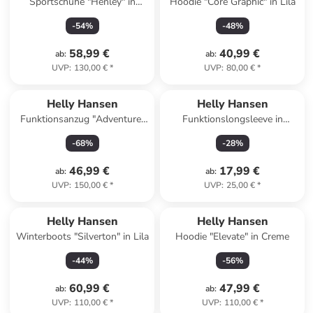
Sportschuhe "Henley" in
Hoodie "Core Graphic" in Lila
Dunkelblau
-
54
%
-
48
%
58,99 €
40,99 €
ab
:
ab
:
UVP
:
130,00 €
*
UVP
:
80,00 €
*
Helly Hansen
Helly Hansen
Funktionsanzug "Adventure"
Funktionslongsleeve in
in Türkis
Dunkelblau
-
68
%
-
28
%
46,99 €
17,99 €
ab
:
ab
:
UVP
:
150,00 €
*
UVP
:
25,00 €
*
Helly Hansen
Helly Hansen
Winterboots "Silverton" in Lila
Hoodie "Elevate" in Creme
-
44
%
-
56
%
60,99 €
47,99 €
ab
:
ab
:
UVP
:
110,00 €
*
UVP
:
110,00 €
*