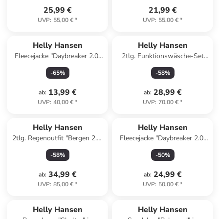
25,99 €
21,99 €
UVP
:
55,00 €
*
UVP
:
55,00 €
*
Helly Hansen
Helly Hansen
Fleecejacke "Daybreaker 2.0"
2tlg. Funktionswäsche-Set
in Dunkelblau
"Lifa" in Dunkelblau
-
65
%
-
58
%
13,99 €
28,99 €
ab
:
ab
:
UVP
:
40,00 €
*
UVP
:
70,00 €
*
Helly Hansen
Helly Hansen
2tlg. Regenoutfit "Bergen 2.0"
Fleecejacke "Daybreaker 2.0"
in Dunkelblau
in Türkis
-
58
%
-
50
%
34,99 €
24,99 €
ab
:
ab
:
UVP
:
85,00 €
*
UVP
:
50,00 €
*
Helly Hansen
Helly Hansen