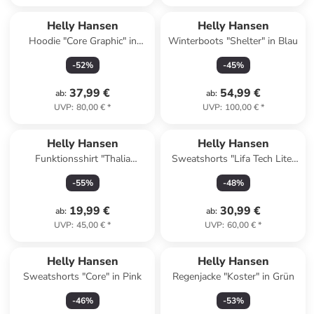
Helly Hansen
Helly Hansen
Hoodie "Core Graphic" in
Winterboots "Shelter" in Blau
Dunkelblau
-
52
%
-
45
%
37,99 €
54,99 €
ab
:
ab
:
UVP
:
80,00 €
*
UVP
:
100,00 €
*
Helly Hansen
Helly Hansen
Funktionsshirt "Thalia
Sweatshorts "Lifa Tech Lite"
Summer" in Dunkelblau
in Lila
-
55
%
-
48
%
19,99 €
30,99 €
ab
:
ab
:
UVP
:
45,00 €
*
UVP
:
60,00 €
*
Helly Hansen
Helly Hansen
Sweatshorts "Core" in Pink
Regenjacke "Koster" in Grün
-
46
%
-
53
%