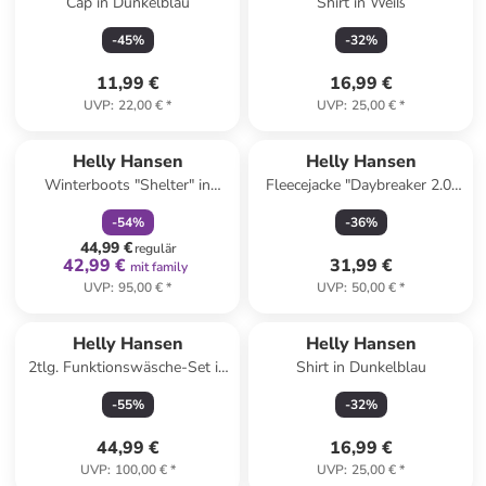
Cap in Dunkelblau
Shirt in Weiß
-
45
%
-
32
%
11,99 €
16,99 €
UVP
:
22,00 €
*
UVP
:
25,00 €
*
family
rabatt
Helly Hansen
Helly Hansen
Winterboots "Shelter" in
Fleecejacke "Daybreaker 2.0"
Dunkelblau
in Petrol in Türkis
-
54
%
-
36
%
44,99 €
regulär
42,99 €
31,99 €
mit family
UVP
:
95,00 €
*
UVP
:
50,00 €
*
Helly Hansen
Helly Hansen
2tlg. Funktionswäsche-Set in
Shirt in Dunkelblau
Rosa/ Mint
-
55
%
-
32
%
44,99 €
16,99 €
UVP
:
100,00 €
*
UVP
:
25,00 €
*