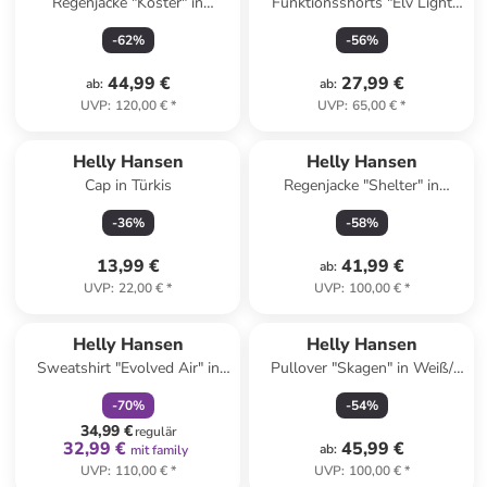
Regenjacke "Koster" in
Funktionsshorts "Elv Light
Dunkelblau
Tur" in Hellblau
-
62
%
-
56
%
44,99 €
27,99 €
ab
:
ab
:
UVP
:
120,00 €
*
UVP
:
65,00 €
*
Helly Hansen
Helly Hansen
Cap in Türkis
Regenjacke "Shelter" in
Hellblau
-
36
%
-
58
%
13,99 €
41,99 €
ab
:
UVP
:
22,00 €
*
UVP
:
100,00 €
*
family
rabatt
Helly Hansen
Helly Hansen
Sweatshirt "Evolved Air" in
Pullover "Skagen" in Weiß/
Schwarz
Dunkelblau
-
70
%
-
54
%
34,99 €
regulär
32,99 €
45,99 €
ab
:
mit family
UVP
:
110,00 €
*
UVP
:
100,00 €
*