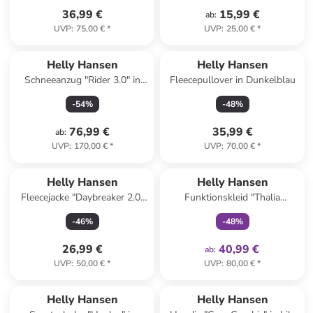
36,99 €
15,99 €
ab
:
UVP
:
75,00 €
*
UVP
:
25,00 €
*
Helly Hansen
Helly Hansen
Schneeanzug "Rider 3.0" in
Fleecepullover in Dunkelblau
Beige/ Dunkelblau
-
54
%
-
48
%
76,99 €
35,99 €
ab
:
UVP
:
170,00 €
*
UVP
:
70,00 €
*
family
exklusiv
Helly Hansen
Helly Hansen
Fleecejacke "Daybreaker 2.0"
Funktionskleid "Thalia
in Pink
Summer" in Pink
-
46
%
-
48
%
26,99 €
40,99 €
ab
:
UVP
:
50,00 €
*
UVP
:
80,00 €
*
Helly Hansen
Helly Hansen