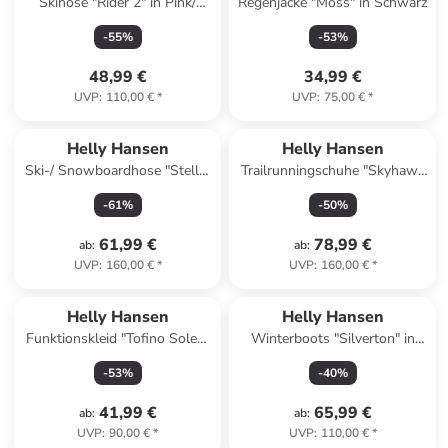
Skihose "Rider 2" in Pink/
Regenjacke "Moss" in Schwarz
Schwarz
-
55
%
-
53
%
48,99 €
34,99 €
UVP
:
110,00 €
*
UVP
:
75,00 €
*
Helly Hansen
Helly Hansen
Ski-/ Snowboardhose "Stellar
Trailrunningschuhe "Skyhawk
Bib" in Schwarz/ Khaki
TR" in Grau
-
61
%
-
50
%
61,99 €
78,99 €
ab
:
ab
:
UVP
:
160,00 €
*
UVP
:
160,00 €
*
Helly Hansen
Helly Hansen
Funktionskleid "Tofino Solen"
Winterboots "Silverton" in
in Dunkelblau
Khaki
-
53
%
-
40
%
41,99 €
65,99 €
ab
:
ab
:
UVP
:
90,00 €
*
UVP
:
110,00 €
*