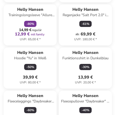
family
rabatt
Helly Hansen
Helly Hansen
Trainingslongsleeve "Allure
Regenjacke "Salt Port 2.0" in
Seamless" in Orange
Creme
-
80
%
-
61
%
14,99 €
regulär
12,99 €
69,99 €
ab
:
mit family
UVP
:
65,00 €
*
UVP
:
180,00 €
*
Helly Hansen
Helly Hansen
Hoodie "Yu" in Weiß
Funktionsshirt in Dunkelblau
-
50
%
-
30
%
39,99 €
13,99 €
UVP
:
80,00 €
*
UVP
:
20,00 €
*
Helly Hansen
Helly Hansen
Fleeceleggings "Daybreaker"
Fleecepullover "Daybreaker" in
in Schwarz
Dunkelblau
-
60
%
-
40
%