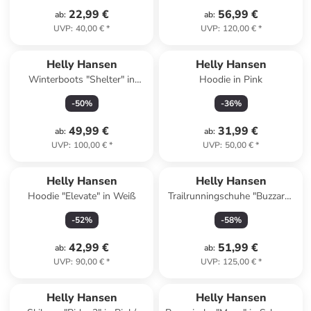
22,99 €
56,99 €
ab
:
ab
:
UVP
:
40,00 €
*
UVP
:
120,00 €
*
Helly Hansen
Helly Hansen
Winterboots "Shelter" in
Hoodie in Pink
Dunkelblau
-
50
%
-
36
%
49,99 €
31,99 €
ab
:
ab
:
UVP
:
100,00 €
*
UVP
:
50,00 €
*
Helly Hansen
Helly Hansen
Hoodie "Elevate" in Weiß
Trailrunningschuhe "Buzzard"
in Lila/ Orange
-
52
%
-
58
%
42,99 €
51,99 €
ab
:
ab
:
UVP
:
90,00 €
*
UVP
:
125,00 €
*
Helly Hansen
Helly Hansen