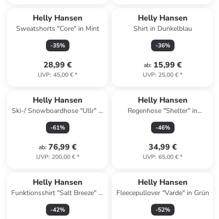
Helly Hansen
Helly Hansen
Sweatshorts "Core" in Mint
Shirt in Dunkelblau
-
35
%
-
36
%
28,99 €
15,99 €
ab
:
UVP
:
45,00 €
*
UVP
:
25,00 €
*
Helly Hansen
Helly Hansen
Ski-/ Snowboardhose "Ullr" in
Regenhose "Shelter" in
Grün
Schwarz
-
61
%
-
46
%
76,99 €
34,99 €
ab
:
UVP
:
200,00 €
*
UVP
:
65,00 €
*
Helly Hansen
Helly Hansen
Funktionsshirt "Salt Breeze" in
Fleecepullover "Varde" in Grün
Weiß
-
42
%
-
52
%