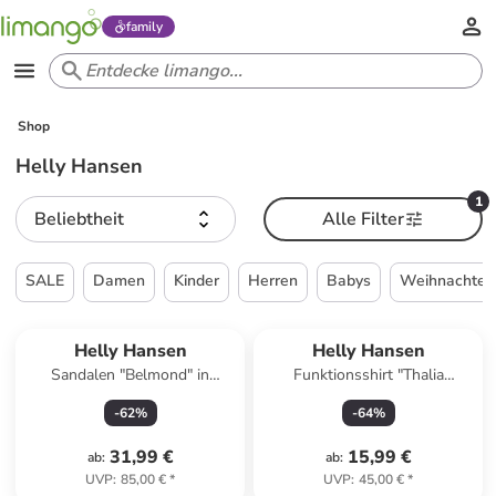
family
Shop
Helly Hansen
1
Beliebtheit
Alle Filter
SALE
Damen
Kinder
Herren
Babys
Weihnachten
Helly Hansen
Helly Hansen
Sandalen "Belmond" in
Funktionsshirt "Thalia
Schwarz
Summer" in Pink
-
62
%
-
64
%
31,99 €
15,99 €
ab
:
ab
:
UVP
:
85,00 €
*
UVP
:
45,00 €
*