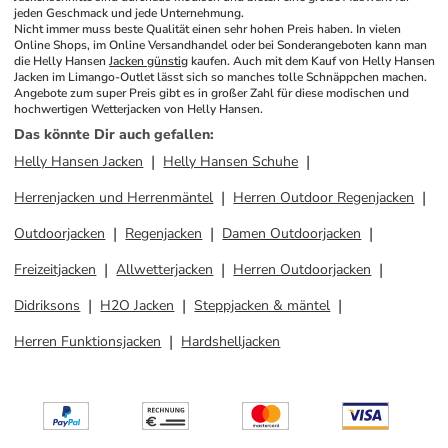
jeden Geschmack und jede Unternehmung.
Nicht immer muss beste Qualität einen sehr hohen Preis haben. In vielen 
Online Shops, im Online Versandhandel oder bei Sonderangeboten kann man 
die Helly Hansen 
Jacken günstig
 kaufen. Auch mit dem Kauf von Helly Hansen 
Jacken im Limango-Outlet lässt sich so manches tolle Schnäppchen machen. 
Angebote zum super Preis gibt es in großer Zahl für diese modischen und 
hochwertigen Wetterjacken von Helly Hansen.
Das könnte Dir auch gefallen
:
Helly Hansen Jacken
Helly Hansen Schuhe
Herrenjacken und Herrenmäntel
Herren Outdoor Regenjacken
Outdoorjacken
Regenjacken
Damen Outdoorjacken
Freizeitjacken
Allwetterjacken
Herren Outdoorjacken
Didriksons
H2O Jacken
Steppjacken & mäntel
Herren Funktionsjacken
Hardshelljacken