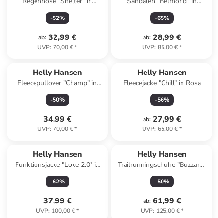
Regenhose "Shelter" in
Sandalen "Belmond" in
Schwarz
Dunkelblau
-
52
%
-
65
%
32,99 €
28,99 €
ab
:
ab
:
UVP
:
70,00 €
*
UVP
:
85,00 €
*
Helly Hansen
Helly Hansen
Fleecepullover "Champ" in
Fleecejacke "Chill" in Rosa
Hellbraun/ Schwarz
-
50
%
-
56
%
34,99 €
27,99 €
ab
:
UVP
:
70,00 €
*
UVP
:
65,00 €
*
Helly Hansen
Helly Hansen
Funktionsjacke "Loke 2.0" in
Trailrunningschuhe "Buzzard"
Schwarz
in Lila
-
62
%
-
50
%
37,99 €
61,99 €
ab
:
UVP
:
100,00 €
*
UVP
:
125,00 €
*