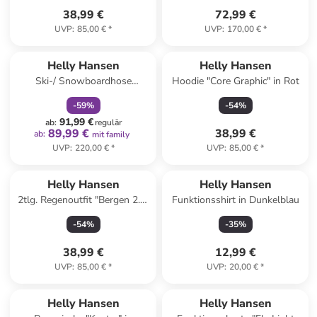
38,99 €
72,99 €
UVP
:
85,00 €
*
UVP
:
170,00 €
*
family
rabatt
Helly Hansen
Helly Hansen
Ski-/ Snowboardhose
Hoodie "Core Graphic" in Rot
"Switch" in Gelb
-
59
%
-
54
%
91,99 €
ab
:
regulär
89,99 €
38,99 €
ab
:
mit family
UVP
:
220,00 €
*
UVP
:
85,00 €
*
Helly Hansen
Helly Hansen
2tlg. Regenoutfit "Bergen 2.0"
Funktionsshirt in Dunkelblau
in Beige
-
54
%
-
35
%
38,99 €
12,99 €
UVP
:
85,00 €
*
UVP
:
20,00 €
*
Helly Hansen
Helly Hansen