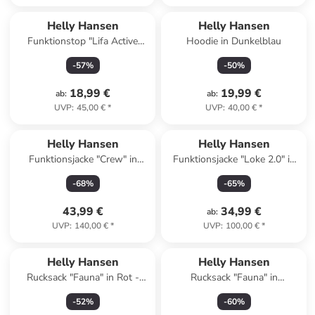
Helly Hansen
Helly Hansen
Funktionstop "Lifa Active
Hoodie in Dunkelblau
Solen" in Beige
-
57
%
-
50
%
18,99 €
19,99 €
ab
:
ab
:
UVP
:
45,00 €
*
UVP
:
40,00 €
*
Helly Hansen
Helly Hansen
Funktionsjacke "Crew" in
Funktionsjacke "Loke 2.0" in
Dunkelblau
Lachs
-
68
%
-
65
%
43,99 €
34,99 €
ab
:
UVP
:
140,00 €
*
UVP
:
100,00 €
*
Helly Hansen
Helly Hansen
Rucksack "Fauna" in Rot -
Rucksack "Fauna" in
(B)16,5 x (H)32 x (T)13 cm - 6
Dunkelblau - (B)16,5 x (H)32 x
-
52
%
-
60
%
l
(T)13 cm