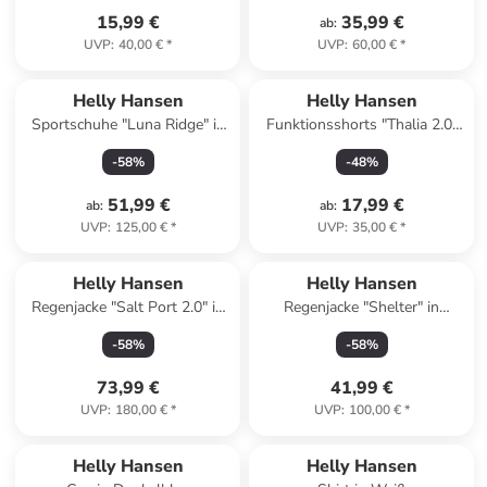
15,99 €
35,99 €
ab
:
UVP
:
40,00 €
*
UVP
:
60,00 €
*
Helly Hansen
Helly Hansen
Sportschuhe "Luna Ridge" in
Funktionsshorts "Thalia 2.0"
Orange
in Dunkelblau
-
58
%
-
48
%
51,99 €
17,99 €
ab
:
ab
:
UVP
:
125,00 €
*
UVP
:
35,00 €
*
Helly Hansen
Helly Hansen
Regenjacke "Salt Port 2.0" in
Regenjacke "Shelter" in
Dunkelblau/ Rot
Dunkelblau
-
58
%
-
58
%
73,99 €
41,99 €
UVP
:
180,00 €
*
UVP
:
100,00 €
*
Helly Hansen
Helly Hansen