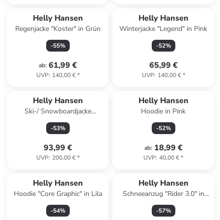
Helly Hansen
Helly Hansen
Regenjacke "Koster" in Grün
Winterjacke "Legend" in Pink
-
55
%
-
52
%
61,99 €
65,99 €
ab
:
UVP
:
140,00 €
*
UVP
:
140,00 €
*
Helly Hansen
Helly Hansen
Ski-/ Snowboardjacke
Hoodie in Pink
"Kvitfjell Race" in Dunkelblau
-
53
%
-
52
%
93,99 €
18,99 €
ab
:
UVP
:
200,00 €
*
UVP
:
40,00 €
*
Helly Hansen
Helly Hansen
Hoodie "Core Graphic" in Lila
Schneeanzug "Rider 3.0" in
Blau/ Dunkelblau/ Orange
-
54
%
-
57
%