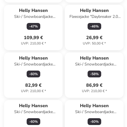
Helly Hansen
Helly Hansen
Ski-/ Snowboardjacke
Fleecejacke "Daybreaker 2.0"
"Cyclone" in Rosa/ Weiß/
in Schwarz
-
47
%
-
46
%
Orange
109,99 €
26,99 €
UVP
:
210,00 €
*
UVP
:
50,00 €
*
Helly Hansen
Helly Hansen
Ski-/ Snowboardjacke
Ski-/ Snowboardjacke
"Cyclone" in Blau/ Grün/
"Cyclone" in Dunkelblau/
-
60
%
-
58
%
Orange
Hellblau/ Weiß
82,99 €
86,99 €
UVP
:
210,00 €
*
UVP
:
210,00 €
*
Helly Hansen
Helly Hansen
Ski-/ Snowboardjacke
Ski-/ Snowboardjacke
"Diamond" in Khaki/ Creme
"Stellar" in Türkis
-
60
%
-
60
%