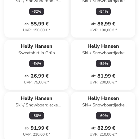
Ski-/ Snowboardhose
Ski-/ Snowboardjacke
"Powder" in Flieder
"Stellar" in Creme/ Khaki
-
62
%
-
54
%
55,99 €
86,99 €
ab
:
ab
:
UVP
:
150,00 €
*
UVP
:
190,00 €
*
Helly Hansen
Helly Hansen
Sweatshirt in Grün
Ski-/ Snowboardjacke
"Kvitfjell Race" in Blau
-
64
%
-
59
%
26,99 €
81,99 €
ab
:
ab
:
UVP
:
75,00 €
*
UVP
:
200,00 €
*
Helly Hansen
Helly Hansen
Ski-/ Snowboardjacke
Ski-/ Snowboardjacke
"Cyclone" in Schwarz/ Braun/
"Cyclone" in Hellblau/ Orange
-
56
%
-
60
%
Grau
91,99 €
82,99 €
ab
:
ab
:
UVP
:
210,00 €
*
UVP
:
210,00 €
*