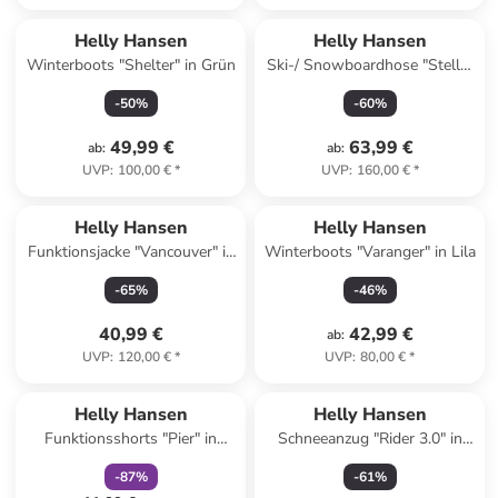
Helly Hansen
Helly Hansen
Winterboots "Shelter" in Grün
Ski-/ Snowboardhose "Stellar
Bib" in Pink
-
50
%
-
60
%
49,99 €
63,99 €
ab
:
ab
:
UVP
:
100,00 €
*
UVP
:
160,00 €
*
Helly Hansen
Helly Hansen
Funktionsjacke "Vancouver" in
Winterboots "Varanger" in Lila
Schwarz
-
65
%
-
46
%
40,99 €
42,99 €
ab
:
UVP
:
120,00 €
*
UVP
:
80,00 €
*
family
rabatt
Helly Hansen
Helly Hansen
Funktionsshorts "Pier" in
Schneeanzug "Rider 3.0" in
Orange
Pink
-
87
%
-
61
%