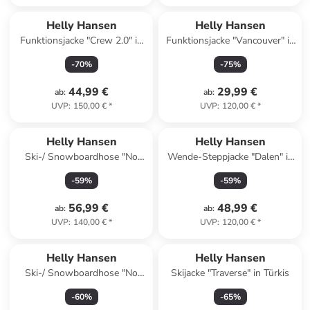
Helly Hansen
Helly Hansen
Funktionsjacke "Crew 2.0" in
Funktionsjacke "Vancouver" in
Weiß
Hellblau/ Schwarz
-
70
%
-
75
%
44,99 €
29,99 €
ab
:
ab
:
UVP
:
150,00 €
*
UVP
:
120,00 €
*
Helly Hansen
Helly Hansen
Ski-/ Snowboardhose "No
Wende-Steppjacke "Dalen" in
Limits 2.0" in Schwarz
Blau/ Grün
-
59
%
-
59
%
56,99 €
48,99 €
ab
:
ab
:
UVP
:
140,00 €
*
UVP
:
120,00 €
*
Helly Hansen
Helly Hansen
Ski-/ Snowboardhose "No
Skijacke "Traverse" in Türkis
Limits 2.0" in Dunkelblau
-
60
%
-
65
%