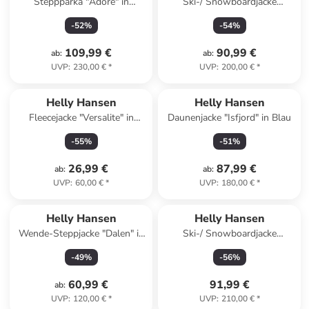
Steppparka "Adore" in
Ski-/ Snowboardjacke
Dunkelblau
"Kvitfjell Race" in Türkis
-
52
%
-
54
%
109,99 €
90,99 €
ab
:
ab
:
UVP
:
230,00 €
*
UVP
:
200,00 €
*
Helly Hansen
Helly Hansen
Fleecejacke "Versalite" in
Daunenjacke "Isfjord" in Blau
Schwarz
-
55
%
-
51
%
26,99 €
87,99 €
ab
:
ab
:
UVP
:
60,00 €
*
UVP
:
180,00 €
*
Helly Hansen
Helly Hansen
Wende-Steppjacke "Dalen" in
Ski-/ Snowboardjacke
Schwarz/ Grau
"Diamond" in Creme/ Lila/
-
49
%
-
56
%
Türkis
60,99 €
91,99 €
ab
:
UVP
:
120,00 €
*
UVP
:
210,00 €
*