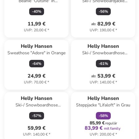
Beanie "Outline" in
Ski-/ Snowboardjacke
Dunkelblau
"Summit 2.0" in Khaki/ Grau
-
40
%
-
56
%
11,99 €
82,99 €
ab
:
UVP
:
20,00 €
*
UVP
:
190,00 €
*
Helly Hansen
Helly Hansen
Sweathose "Adore" in Orange
Ski-/ Snowboardhose
"Diamond" in Hellblau
-
64
%
-
61
%
24,99 €
53,99 €
ab
:
UVP
:
70,00 €
*
UVP
:
140,00 €
*
family
rabatt
Helly Hansen
Helly Hansen
Ski-/ Snowboardhose
Steppjacke "Lifaloft" in Grau
"Diamond" in Schwarz
-
57
%
-
58
%
85,99 €
regulär
59,99 €
83,99 €
mit family
UVP
:
140,00 €
*
UVP
:
200,00 €
*