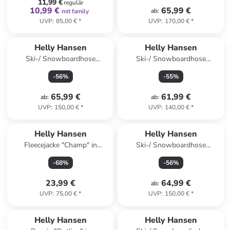
11,99 €
regulär
10,99 €
65,99 €
ab
:
mit family
UVP
:
85,00 €
*
UVP
:
170,00 €
*
Helly Hansen
Helly Hansen
Ski-/ Snowboardhose
Ski-/ Snowboardhose
"Powder" in Schwarz
"Diamond" in Hellblau/ Rosa
-
56
%
-
55
%
65,99 €
61,99 €
ab
:
ab
:
UVP
:
150,00 €
*
UVP
:
140,00 €
*
Helly Hansen
Helly Hansen
Fleecejacke "Champ" in
Ski-/ Snowboardhose
Hellblau
"Powder" in Grau/ Beige/
-
68
%
-
56
%
Schwarz
23,99 €
64,99 €
ab
:
UVP
:
75,00 €
*
UVP
:
150,00 €
*
Helly Hansen
Helly Hansen