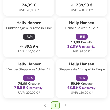
24,99 €
239,99 €
ab
:
UVP
:
40,00 €
*
UVP
:
400,00 €
*
family
rabatt
Helly Hansen
Helly Hansen
Funktionsjacke "Crew" in Pink
Hemd "Lokka" in Gelb
-
71
%
-
85
%
13,99 €
regulär
39,99 €
12,99 €
ab
:
mit family
UVP
:
140,00 €
*
UVP
:
90,00 €
*
family
rabatt
family
rabatt
Helly Hansen
Helly Hansen
Wende-Steppjacke "Urban" in
Steppweste "Escape" in Taupe
Grün/ Schwarz
-
61
%
-
67
%
78,99 €
50,99 €
regulär
regulär
76,99 €
48,99 €
mit family
mit family
UVP
:
200,00 €
*
UVP
:
150,00 €
*
1