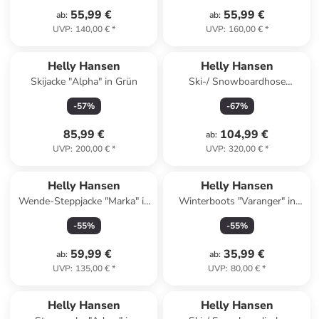
55,99 €
55,99 €
ab
:
ab
:
UVP
:
140,00 €
*
UVP
:
160,00 €
*
Helly Hansen
Helly Hansen
Skijacke "Alpha" in Grün
Ski-/ Snowboardhose
"Powderqueen" in Grau
-
57
%
-
67
%
85,99 €
104,99 €
ab
:
UVP
:
200,00 €
*
UVP
:
320,00 €
*
Helly Hansen
Helly Hansen
Wende-Steppjacke "Marka" in
Winterboots "Varanger" in
Grün/ Blau
Schwarz
-
55
%
-
55
%
59,99 €
35,99 €
ab
:
ab
:
UVP
:
135,00 €
*
UVP
:
80,00 €
*
Helly Hansen
Helly Hansen