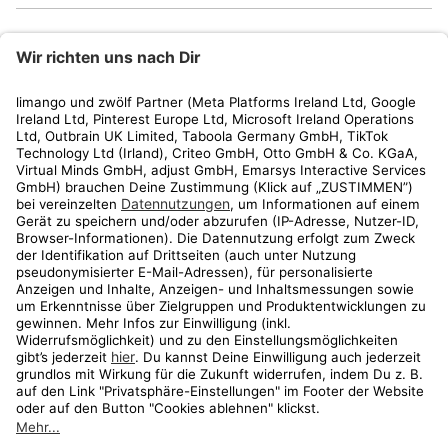
limango
Rechtliches
Kundenservice
Shop
Aktionen
Travel