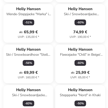
Helly Hansen
Helly Hansen
Wende-Steppjacke "Marka" in
Ski-/ Snowboardjacke
Rosa/ Türkis
"Summit 2.0" in Schwarz
-
51
%
-
60
%
65,99 €
74,99 €
ab
:
UVP
:
135,00 €
*
UVP
:
190,00 €
*
Helly Hansen
Helly Hansen
Ski-/ Snowboardhose "Stellar
Fleecejacke "Chill" in Beige/
Bib" in Schwarz
Türkis
-
56
%
-
60
%
69,99 €
25,99 €
ab
:
ab
:
UVP
:
160,00 €
*
UVP
:
65,00 €
*
Helly Hansen
Helly Hansen
Ski-/ Snowboardjacke
Steppparka "Nord" in Khaki
"Stellar" in Rosa/ Lila/
-
60
%
-
50
%
Hellblau