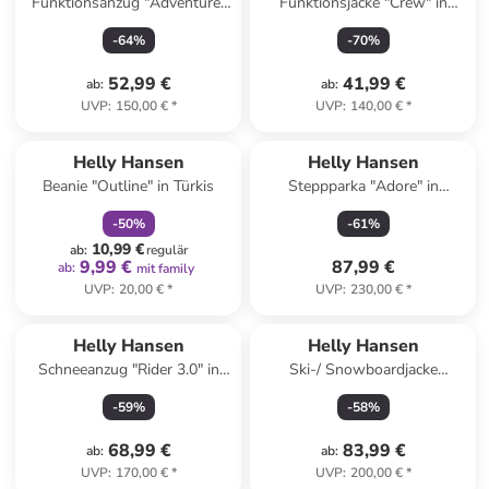
Funktionsanzug "Adventure"
Funktionsjacke "Crew" in
in Dunkelblau
Schwarz
-
64
%
-
70
%
52,99 €
41,99 €
ab
:
ab
:
UVP
:
150,00 €
*
UVP
:
140,00 €
*
family
rabatt
Helly Hansen
Helly Hansen
Beanie "Outline" in Türkis
Steppparka "Adore" in
Schwarz
-
50
%
-
61
%
10,99 €
ab
:
regulär
9,99 €
87,99 €
ab
:
mit family
UVP
:
20,00 €
*
UVP
:
230,00 €
*
Helly Hansen
Helly Hansen
Schneeanzug "Rider 3.0" in
Ski-/ Snowboardjacke
Dunkelblau
"Kvitfjell Race" in Khaki
-
59
%
-
58
%
68,99 €
83,99 €
ab
:
ab
:
UVP
:
170,00 €
*
UVP
:
200,00 €
*