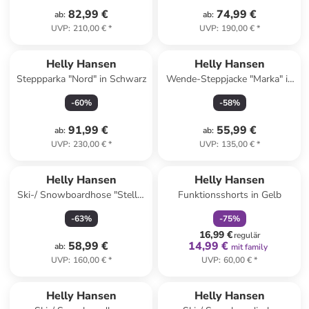
82,99 €
74,99 €
ab
:
ab
:
UVP
:
210,00 €
*
UVP
:
190,00 €
*
Helly Hansen
Helly Hansen
Steppparka "Nord" in Schwarz
Wende-Steppjacke "Marka" in
Schwarz/ Grau
-
60
%
-
58
%
91,99 €
55,99 €
ab
:
ab
:
UVP
:
230,00 €
*
UVP
:
135,00 €
*
family
rabatt
Helly Hansen
Helly Hansen
Ski-/ Snowboardhose "Stellar
Funktionsshorts in Gelb
Bib" in Türkis
-
63
%
-
75
%
16,99 €
regulär
58,99 €
14,99 €
ab
:
mit family
UVP
:
160,00 €
*
UVP
:
60,00 €
*
Helly Hansen
Helly Hansen