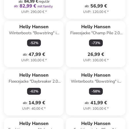
84,99 €
ab
:
regulär
82,99 €
56,99 €
ab
:
ab
:
mit family
UVP
:
290,00 €
*
UVP
:
120,00 €
*
Helly Hansen
Helly Hansen
Winterboots "Bowstring" in
Fleecejacke "Champ Pile 2.0"
Dunkelblau
in Hellblau
-
52
%
-
73
%
47,99 €
26,99 €
ab
:
UVP
:
100,00 €
*
UVP
:
100,00 €
*
Helly Hansen
Helly Hansen
Fleecejacke "Daybreaker 2.0"
Winterboots "Bowstring" in
in Türkis
Blau
-
62
%
-
58
%
14,99 €
41,99 €
ab
:
ab
:
UVP
:
40,00 €
*
UVP
:
100,00 €
*
Helly Hansen
Helly Hansen