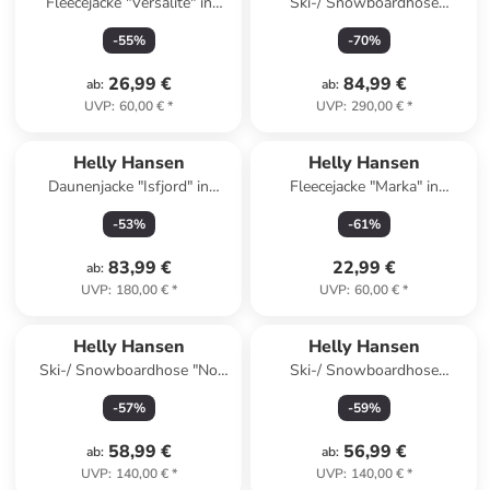
Fleecejacke "Versalite" in
Ski-/ Snowboardhose
Türkis
"Powderqueen" in Blau
-
55
%
-
70
%
26,99 €
84,99 €
ab
:
ab
:
UVP
:
60,00 €
*
UVP
:
290,00 €
*
Helly Hansen
Helly Hansen
Daunenjacke "Isfjord" in
Fleecejacke "Marka" in
Schwarz
Hellblau/ Weiß/ Lila
-
53
%
-
61
%
83,99 €
22,99 €
ab
:
UVP
:
180,00 €
*
UVP
:
60,00 €
*
Helly Hansen
Helly Hansen
Ski-/ Snowboardhose "No
Ski-/ Snowboardhose
Limits 2.0" in Türkis
"Diamond" in Pink
-
57
%
-
59
%
58,99 €
56,99 €
ab
:
ab
:
UVP
:
140,00 €
*
UVP
:
140,00 €
*