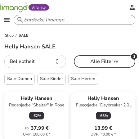
family
Shop
SALE
Helly Hansen SALE
1
Beliebtheit
Alle Filter
Sale Damen
Sale Kinder
Sale Herren
Helly Hansen
Helly Hansen
Regenjacke "Shelter" in Rosa
Fleecejacke "Daybreaker 2.0"
in Dunkelblau
-
62
%
-
65
%
37,99 €
13,99 €
ab
:
UVP
:
100,00 €
*
UVP
:
40,00 €
*