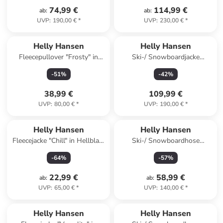
74,99 €
114,99 €
ab
:
ab
:
UVP
:
190,00 €
*
UVP
:
230,00 €
*
Helly Hansen
Helly Hansen
Fleecepullover "Frosty" in
Ski-/ Snowboardjacke
Hellbraun
"Stellar" in Flieder
-
51
%
-
42
%
38,99 €
109,99 €
UVP
:
80,00 €
*
UVP
:
190,00 €
*
Helly Hansen
Helly Hansen
Fleecejacke "Chill" in Hellblau/
Ski-/ Snowboardhose
Blau
"Diamond" in Türkis
-
64
%
-
57
%
22,99 €
58,99 €
ab
:
ab
:
UVP
:
65,00 €
*
UVP
:
140,00 €
*
Helly Hansen
Helly Hansen