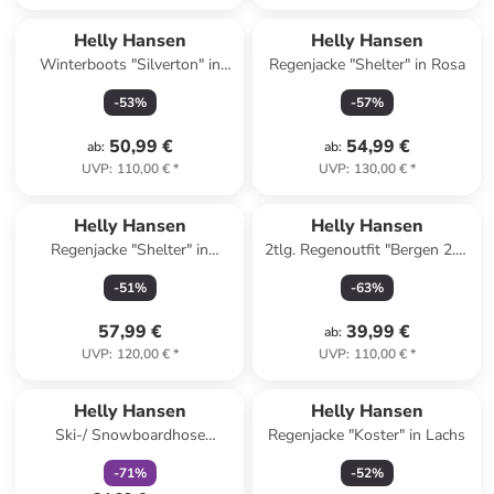
Helly Hansen
Helly Hansen
Winterboots "Silverton" in
Regenjacke "Shelter" in Rosa
Dunkelblau
-
53
%
-
57
%
50,99 €
54,99 €
ab
:
ab
:
UVP
:
110,00 €
*
UVP
:
130,00 €
*
Helly Hansen
Helly Hansen
Regenjacke "Shelter" in
2tlg. Regenoutfit "Bergen 2.0"
Schwarz
in Rosa
-
51
%
-
63
%
57,99 €
39,99 €
ab
:
UVP
:
120,00 €
*
UVP
:
110,00 €
*
family
rabatt
Helly Hansen
Helly Hansen
Ski-/ Snowboardhose
Regenjacke "Koster" in Lachs
"Powderqueen" in Beige
-
71
%
-
52
%