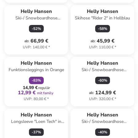
Helly Hansen
Helly Hansen
Ski-/ Snowboardhose
Skihose "Rider 2" in Hellblau
"Diamond" in Creme
-
52
%
-
58
%
66,99 €
45,99 €
ab
:
ab
:
UVP
:
140,00 €
*
UVP
:
110,00 €
*
family
rabatt
Helly Hansen
Helly Hansen
Funktionsleggings in Orange
Ski-/ Snowboardhose
"Verglas Infinity" in Grün
-
83
%
-
60
%
14,99 €
regulär
12,99 €
124,99 €
ab
:
mit family
UVP
:
80,00 €
*
UVP
:
320,00 €
*
Helly Hansen
Helly Hansen
Longsleeve "Loen Tech" in
Ski-/ Snowboardhose
Blau
"Pilsner" in Blau
-
37
%
-
40
%