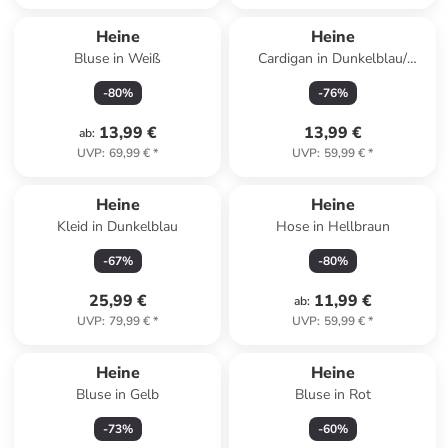
Heine
Heine
Bluse in Weiß
Cardigan in Dunkelblau/
Creme
-
80
%
-
76
%
13,99 €
13,99 €
ab
:
UVP
:
69,99 €
*
UVP
:
59,99 €
*
Heine
Heine
Kleid in Dunkelblau
Hose in Hellbraun
-
67
%
-
80
%
25,99 €
11,99 €
ab
:
UVP
:
79,99 €
*
UVP
:
59,99 €
*
Heine
Heine
Bluse in Gelb
Bluse in Rot
-
73
%
-
60
%