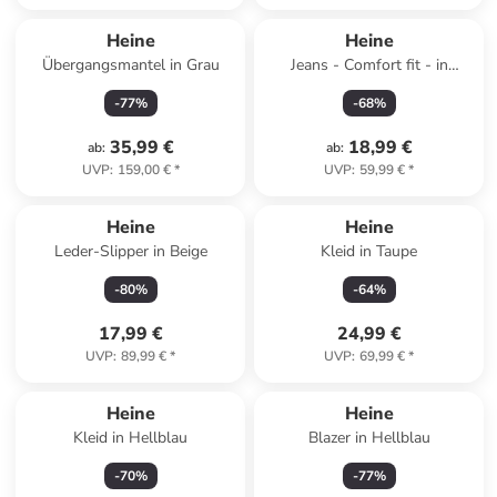
Heine
Heine
Übergangsmantel in Grau
Jeans - Comfort fit - in
Dunkelblau
-
77
%
-
68
%
35,99 €
18,99 €
ab
:
ab
:
UVP
:
159,00 €
*
UVP
:
59,99 €
*
Reserviert
Heine
Heine
Leder-Slipper in Beige
Kleid in Taupe
-
80
%
-
64
%
17,99 €
24,99 €
UVP
:
89,99 €
*
UVP
:
69,99 €
*
Heine
Heine
Kleid in Hellblau
Blazer in Hellblau
-
70
%
-
77
%