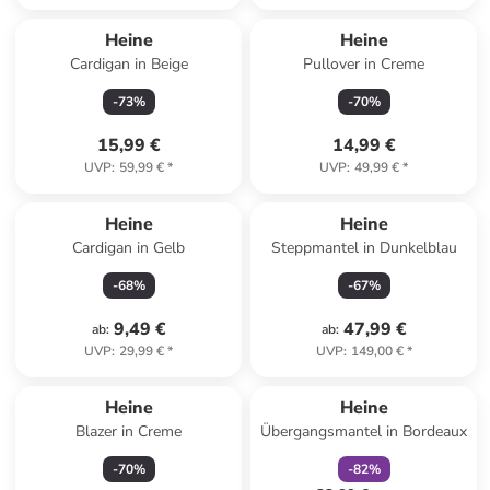
Heine
Heine
Cardigan in Beige
Pullover in Creme
-
73
%
-
70
%
15,99 €
14,99 €
UVP
:
59,99 €
*
UVP
:
49,99 €
*
Heine
Heine
Cardigan in Gelb
Steppmantel in Dunkelblau
-
68
%
-
67
%
9,49 €
47,99 €
ab
:
ab
:
UVP
:
29,99 €
*
UVP
:
149,00 €
*
family
rabatt
Reserviert
Heine
Heine
Blazer in Creme
Übergangsmantel in Bordeaux
-
70
%
-
82
%