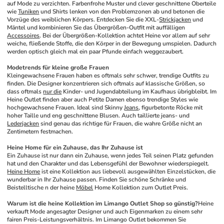
auf Mode zu verzichten. Farbenfrohe Muster und clever geschnittene Oberteile 
wie 
Tuniken
 und Shirts lenken von den Problemzonen ab und betonen die 
Vorzüge des weiblichen Körpers. Entdecken Sie die XXL-
Strickjacken
 und 
Mäntel und kombinieren Sie das Übergrößen-Outfit mit auffälligen 
Accessoires
. Bei der Übergrößen-Kollektion achtet Heine vor allem auf sehr 
weiche, fließende Stoffe, die den Körper in der Bewegung umspielen. Dadurch 
werden optisch gleich mal ein paar Pfunde einfach weggezaubert. 
Modetrends für kleine große Frauen
Kleingewachsene Frauen haben es oftmals sehr schwer, trendige Outfits zu 
finden. Die Designer konzentrieren sich oftmals auf klassische Größen, so 
dass oftmals 
nur die
 Kinder- und Jugendabteilung im Kaufhaus übrigbleibt. Im 
Heine Outlet finden aber auch Petite Damen ebenso trendige Styles wie 
hochgewachsene Frauen. Ideal sind Skinny 
Jeans
, figurbetonte Röcke mit 
hoher Taille und eng geschnittene Blusen. Auch taillierte jeans- und 
Lederjacken
 sind genau das richtige für Frauen, die wahre Größe nicht an 
Zentimetern festmachen. 
Heine Home für ein Zuhause, das Ihr Zuhause ist
Ein Zuhause ist nur dann ein Zuhause, wenn jedes Teil seinen Platz gefunden 
hat und den Charakter und das Lebensgefühl der Bewohner wiederspiegelt. 
Heine Home
 ist eine Kollektion aus liebevoll ausgewählten Einzelstücken, die 
wunderbar in Ihr Zuhause passen. Finden Sie schöne Schränke und 
Beistelltische n der heine 
Möbel
 Home Kollektion zum Outlet Preis.
Warum ist die heine Kollektion im Limango Outlet Shop so günstig?
Heine 
verkauft Mode angesagter Designer und auch Eigenmarken zu einem sehr 
fairen Preis-Leistungsverhältnis. Im Limango Outlet bekommen Sie 