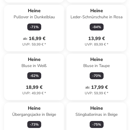
Heine
Heine
Pullover in Dunkelblau
Leder-Schnürschuhe in Rosa
-
71
%
-
84
%
16,99 €
13,99 €
ab
:
UVP
:
59,99 €
*
UVP
:
89,99 €
*
Heine
Heine
Bluse in Weiß
Bluse in Taupe
-
62
%
-
70
%
18,99 €
17,99 €
ab
:
UVP
:
49,99 €
*
UVP
:
59,99 €
*
Heine
Heine
Übergangsjacke in Beige
Slingballerinas in Beige
-
73
%
-
75
%