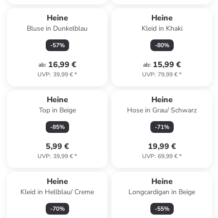
Heine
Heine
Bluse in Dunkelblau
Kleid in Khaki
-
57
%
-
80
%
16,99 €
15,99 €
ab
:
ab
:
UVP
:
39,99 €
*
UVP
:
79,99 €
*
Heine
Heine
Top in Beige
Hose in Grau/ Schwarz
-
85
%
-
71
%
5,99 €
19,99 €
UVP
:
39,99 €
*
UVP
:
69,99 €
*
Reserviert
Heine
Heine
Kleid in Hellblau/ Creme
Longcardigan in Beige
-
70
%
-
55
%