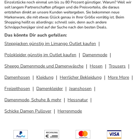
Einzelstücke noch einmal um bis zu 80 Prozent günstiger. Warum? Weil wir 
seit langem Partnerschaften pflegen und die Preisvorteile, die daraus 
entstehen direkt an unsere Kunden weitergeben. Sie bekommen neue 
Markenware, die mit etwas Glück genau in Ihrer Größe vorrätig ist. Beim 
Shopping heißt es allerdings: schnell sein, denn auch andere 
Schnäppchenjäger sind auf der Suche nach den besten Deals.
Das könnte Dir auch gefallen
:
Steppjacken günstig im Limango Outlet kaufen
Polokleider günstig im Outlet kaufen
Damenmode
Sheego Damenmode und Damenwäsche
Hosen
Trousers
Damenhosen
Kleidung
Herrlicher Bekleidung
More More
Freizeithosen
Damenkleider
Jeanshosen
Damenmode, Schuhe & mehr
Hessnatur
Schicke Damen Pullover
Herrenmode