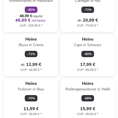
Wintermantel in Hellbraun
Cardigan in Rot
-
80
%
-
73
%
48,99 €
regulär
46,99 €
20,99 €
ab
:
mit family
UVP
:
239,00 €
*
UVP
:
79,99 €
*
Heine
Heine
Bluse in Creme
Cape in Schwarz
-
71
%
-
80
%
12,99 €
17,99 €
ab
:
UVP
:
44,99 €
*
UVP
:
89,99 €
*
Heine
Heine
Pullover in Blau
Rollkragenpullover in Weiß
-
70
%
-
68
%
11,99 €
15,99 €
UVP
:
39,99 €
*
UVP
:
49,99 €
*