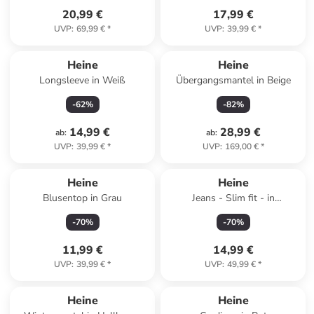
20,99 €
17,99 €
UVP
:
69,99 €
*
UVP
:
39,99 €
*
Heine
Heine
Longsleeve in Weiß
Übergangsmantel in Beige
-
62
%
-
82
%
14,99 €
28,99 €
ab
:
ab
:
UVP
:
39,99 €
*
UVP
:
169,00 €
*
Heine
Heine
Blusentop in Grau
Jeans - Slim fit - in
Dunkelblau
-
70
%
-
70
%
11,99 €
14,99 €
UVP
:
39,99 €
*
UVP
:
49,99 €
*
family
rabatt
Heine
Heine