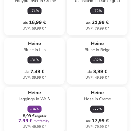
Teddypullover in Creme
Jeanskleid in Dunkelgrau
-
71
%
-
72
%
16,99 €
21,99 €
ab
:
ab
:
UVP
:
59,99 €
*
UVP
:
79,99 €
*
Heine
Heine
Bluse in Lila
Bluse in Beige
-
81
%
-
82
%
7,49 €
8,99 €
ab
:
ab
:
UVP
:
39,99 €
*
UVP
:
49,99 €
*
family
rabatt
Heine
Heine
Jeggings in Weiß
Hose in Creme
-
84
%
-
77
%
8,99 €
regulär
7,99 €
17,99 €
ab
:
mit family
UVP
:
49,99 €
*
UVP
:
79,99 €
*