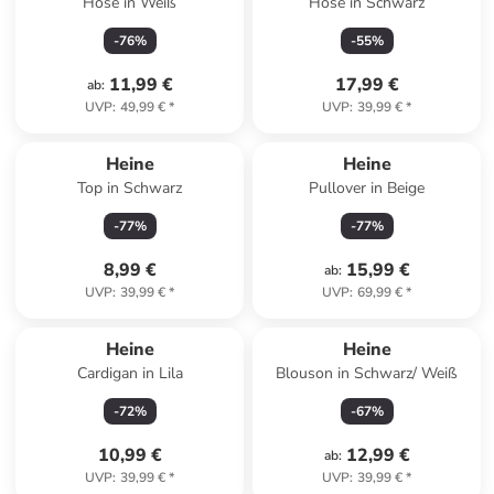
Hose in Weiß
Hose in Schwarz
-
76
%
-
55
%
11,99 €
17,99 €
ab
:
UVP
:
49,99 €
*
UVP
:
39,99 €
*
Heine
Heine
Top in Schwarz
Pullover in Beige
-
77
%
-
77
%
8,99 €
15,99 €
ab
:
UVP
:
39,99 €
*
UVP
:
69,99 €
*
Heine
Heine
Cardigan in Lila
Blouson in Schwarz/ Weiß
-
72
%
-
67
%
10,99 €
12,99 €
ab
:
UVP
:
39,99 €
*
UVP
:
39,99 €
*