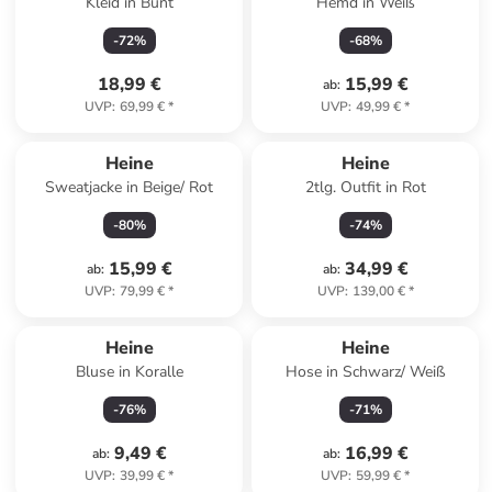
Kleid in Bunt
Hemd in Weiß
-
72
%
-
68
%
18,99 €
15,99 €
ab
:
UVP
:
69,99 €
*
UVP
:
49,99 €
*
Heine
Heine
Sweatjacke in Beige/ Rot
2tlg. Outfit in Rot
-
80
%
-
74
%
15,99 €
34,99 €
ab
:
ab
:
UVP
:
79,99 €
*
UVP
:
139,00 €
*
Heine
Heine
Bluse in Koralle
Hose in Schwarz/ Weiß
-
76
%
-
71
%
9,49 €
16,99 €
ab
:
ab
:
UVP
:
39,99 €
*
UVP
:
59,99 €
*