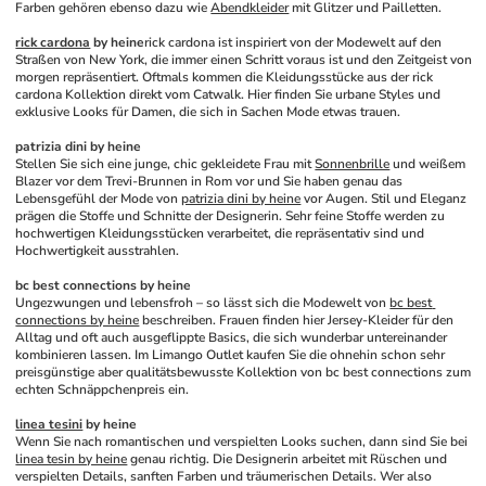
Farben gehören ebenso dazu wie 
Abendkleider
 mit Glitzer und Pailletten. 
rick cardona
 by heine
rick cardona ist inspiriert von der Modewelt auf den 
Straßen von New York, die immer einen Schritt voraus ist und den Zeitgeist von 
morgen repräsentiert. Oftmals kommen die Kleidungsstücke aus der rick 
cardona Kollektion direkt vom Catwalk. Hier finden Sie urbane Styles und 
exklusive Looks für Damen, die sich in Sachen Mode etwas trauen. 
patrizia dini by heine
Stellen Sie sich eine junge, chic gekleidete Frau mit 
Sonnenbrille
 und weißem 
Blazer vor dem Trevi-Brunnen in Rom vor und Sie haben genau das 
Lebensgefühl der Mode von 
patrizia dini by heine
 vor Augen. Stil und Eleganz 
prägen die Stoffe und Schnitte der Designerin. Sehr feine Stoffe werden zu 
hochwertigen Kleidungsstücken verarbeitet, die repräsentativ sind und 
Hochwertigkeit ausstrahlen. 
bc best connections by heine
Ungezwungen und lebensfroh – so lässt sich die Modewelt von 
bc best 
connections by heine
 beschreiben. Frauen finden hier Jersey-Kleider für den 
Alltag und oft auch ausgeflippte Basics, die sich wunderbar untereinander 
kombinieren lassen. Im Limango Outlet kaufen Sie die ohnehin schon sehr 
preisgünstige aber qualitätsbewusste Kollektion von bc best connections zum 
echten Schnäppchenpreis ein. 
linea tesini
 by heine
Wenn Sie nach romantischen und verspielten Looks suchen, dann sind Sie bei 
linea tesin by heine
 genau richtig. Die Designerin arbeitet mit Rüschen und 
verspielten Details, sanften Farben und träumerischen Details. Wer also 