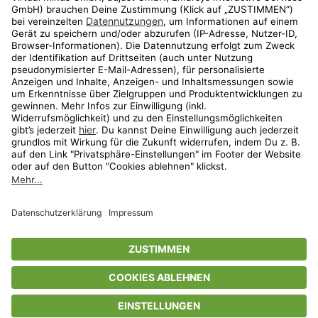
Shop
Aktionen
Travel
limango.nl
limango.pl
* Streichpreise entsprechen der unverbindlichen Preisempfehlung des
Herstellers. Prozentangaben beziehen sich auf den Streichpreis.
ᵃ Die jeweils aktuellen Teilnahmebedingungen unserer Freunde-werben-
Freunde-Aktionen findest Du unter
www.limango.de/einladen
ᵇ Gilt nur für von limango versandte Ware (nicht für von Partnern versandte