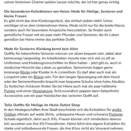
seinen femininen Charme spielen lassen möchte, der ist hier genau richtig. 
Die besonderen Kollektionen von Heine: Mode für Mollige, Senioren und 
kleine Frauen
Es gibt nicht das eine Kleidungsstück, das einfach jedem steht. Umso 
wichtiger ist es dem Unternehmen Heine, Mode nicht nur für die breite Masse, 
sondern auch für besondere Ansprüche herzustellen. So finden auch 
gemütliche Frauen mit ein paar mehr Pfunden und Senioren, die ihr Leben 
genießen bei Heine immer das perfekte Outfit. 
Mode für Senioren: Kleidung kennt kein Alter
Outfits für lebensfrohe Senioren müssen vor allem bequem sein, dabei aber 
keineswegs langweilig. Im Arbeitsleben musste man sich viel zu oft an 
Uniformen und Kleidungsvorschriften im Büro halten – jetzt gilt es, auch in 
modischer Hinsicht das Leben zu genießen. Seniorinnen tragen gerne 
knielange 
Röcke
 oder Kleider in A-Linienform. Es darf aber auch mal ein 
Longshirt oder ein 
Blazer
 sein. Für den langen Spaziergang mit dem Hund 
oder der Seniorenfreundin braucht man bequeme Schuhe ohne hohe Absätze. 
Zu festlichen Anlässen finden Sie bei Heine auch mal ein paar halbhohe 
Pumps
 und einen 
Hosenanzug
. Schlussendlich peppen dann farbenfrohe 
Accessoires wie ein paar Halstücher das senioren-Outfit auf. 
Tolle Outfits für Mollige im Heine Outlet Shop
In den Modegeschäften Ihrer Stadt beschränkt sich die Kollektion für 
große 
Größen
 oftmals auf weite Shirts, unbequeme Hosen und schwarze 
Pullover
. 
Schade eigentlich, denn auch XXL-Frauen können sich mindestens ebenso 
toll aussehen wie ihre XS-Freundinnen. Heine führt eine eigene Kollektion für 
starke und selbstbewusste Frauen, die ihre Kilos nicht als Vorwand nehmen, 