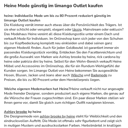
Heine Mode günstig im limango Outlet kaufen
heine: Individuelle Mode um bis zu 80 Prozent reduziert günstig im 
limango Outlet kaufen
Die Kleidung verrät immer auch etwas über die Persönlichkeit des Trägers. Ist 
sie eher schlicht oder verspielt, elegant oder 
lässig
, Mainstream oder exklusiv? 
Das Modehaus Heine vereint all diese Kleidungsstile unter einem Dach und 
verkauft Mode für Individuen. Im Onlineshop kann sich jeder von den Schuhen 
bis zur Kopfbedeckung komplett neu einkleiden und dabei seinen ganz 
eigenen Modestil finden. Auch für jeden Geldbeutel ist garantiert immer ein 
passendes Kleidungsstück vorrätig. Entdecken Sie den Facettenreichtum und 
die große Auswahl von Marken wie Ashley brooke by heine, rick cardona by 
heine oder patrizia dini by heine. Selbst für den Wohn-Bereich verkauft Heine 
Möbel und Accessoires im Onlineshop, die für ein Rundum-Wohlgefühl der 
Kunden sorgen. Im Limango Outlet von Heine bekommen Sie ausgewählte 
Hosen, Blusen, Jacken und Jeans aber auch 
Wäsche
 und 
Bademode
 zu 
Preisen, die bis zu 80 Prozent unter dem Herstellerpreis liegen. 
Welche eigenen Modemarken hat Heine?
Heine verkauft nicht nur angesagte 
Mode fremder Designer, sondern produziert auch eigene Marken, die genau auf 
die Wünsche der Frauen zugeschnitten sind. Ein paar dieser Marken stellen wir 
Ihnen gerne vor, damit Sie gleich zum richtigen Outfit navigieren können. 
Ashley brooke
 by heine
Die Designermode von 
ashley brooke by heine
 steht für Weiblichkeit und den 
eindrucksvollen Auftritt. Die Mode ist oftmals sehr figurbetont und zeigt sich 
in mutigen Mustern und ausdrucksstarken Farben. Herbstmäntel in knalligen 