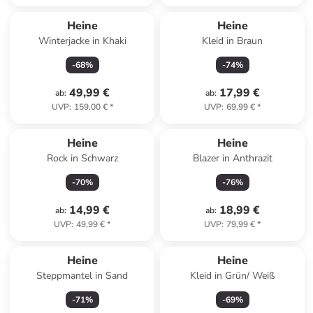
Heine
Heine
Winterjacke in Khaki
Kleid in Braun
-
68
%
-
74
%
49,99 €
17,99 €
ab
:
ab
:
UVP
:
159,00 €
*
UVP
:
69,99 €
*
Heine
Heine
Rock in Schwarz
Blazer in Anthrazit
-
70
%
-
76
%
14,99 €
18,99 €
ab
:
ab
:
UVP
:
49,99 €
*
UVP
:
79,99 €
*
Heine
Heine
Steppmantel in Sand
Kleid in Grün/ Weiß
-
71
%
-
69
%