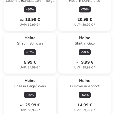
Leder-Keilsandaletten in Beige
Hose in Dunkelblau
-
80
%
-
70
%
13,99 €
20,99 €
ab
:
UVP
:
69,99 €
*
UVP
:
69,99 €
*
Heine
Heine
Shirt in Schwarz
Shirt in Gelb
-
82
%
-
50
%
5,99 €
9,99 €
ab
:
UVP
:
34,99 €
*
UVP
:
19,99 €
*
Heine
Heine
Hose in Beige/ Weiß
Pullover in Apricot
-
56
%
-
62
%
25,99 €
14,99 €
ab
:
UVP
:
59,99 €
*
UVP
:
39,99 €
*