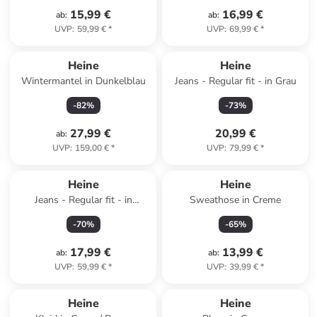
15,99 €
16,99 €
ab
:
ab
:
UVP
:
59,99 €
*
UVP
:
69,99 €
*
Heine
Heine
Wintermantel in Dunkelblau
Jeans - Regular fit - in Grau
-
82
%
-
73
%
27,99 €
20,99 €
ab
:
UVP
:
159,00 €
*
UVP
:
79,99 €
*
Heine
Heine
Jeans - Regular fit - in
Sweathose in Creme
Hellblau
-
70
%
-
65
%
17,99 €
13,99 €
ab
:
ab
:
UVP
:
59,99 €
*
UVP
:
39,99 €
*
Heine
Heine