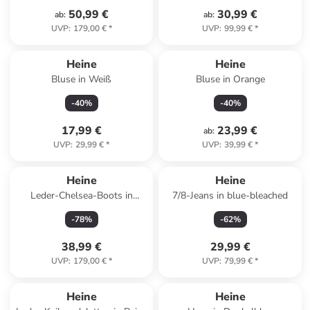
50,99 €
30,99 €
ab
:
ab
:
UVP
:
179,00 €
*
UVP
:
99,99 €
*
Heine
Heine
Bluse in Weiß
Bluse in Orange
-
40
%
-
40
%
17,99 €
23,99 €
ab
:
UVP
:
29,99 €
*
UVP
:
39,99 €
*
Heine
Heine
Leder-Chelsea-Boots in
7/8-Jeans in blue-bleached
Hellbraun
-
78
%
-
62
%
38,99 €
29,99 €
UVP
:
179,00 €
*
UVP
:
79,99 €
*
Heine
Heine