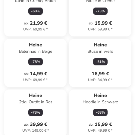
Kleid in Creme/ Braun
Bluse in Creme
-
68
%
-
73
%
21,99 €
15,99 €
ab
:
ab
:
UVP
:
69,99 €
*
UVP
:
59,99 €
*
Heine
Heine
Balerinas in Beige
Bluse in weiß
-
78
%
-
51
%
14,99 €
16,99 €
ab
:
UVP
:
69,99 €
*
UVP
:
34,99 €
*
Heine
Heine
2tlg. Outfit in Rot
Hoodie in Schwarz
-
73
%
-
68
%
39,99 €
15,99 €
ab
:
ab
:
UVP
:
149,00 €
*
UVP
:
49,99 €
*