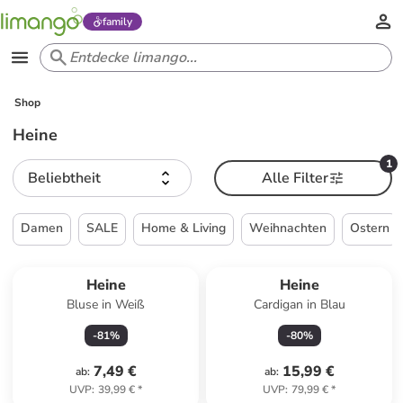
family
Shop
Heine
1
Beliebtheit
Alle Filter
Damen
SALE
Home & Living
Weihnachten
Ostern
Heine
Heine
Bluse in Weiß
Cardigan in Blau
-
81
%
-
80
%
7,49 €
15,99 €
ab
:
ab
:
UVP
:
39,99 €
*
UVP
:
79,99 €
*