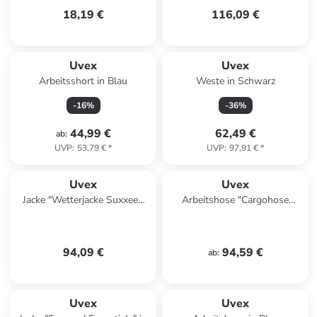
18,19 €
116,09 €
Uvex
Uvex
Arbeitsshort in Blau
Weste in Schwarz
-
16
%
-
36
%
44,99 €
62,49 €
ab
:
UVP
:
53,79 €
*
UVP
:
97,91 €
*
Uvex
Uvex
Jacke "Wetterjacke Suxxeed
Arbeitshose "Cargohose
Craft" in Blau
Suxxeed Craft" in Blau
94,09 €
94,59 €
ab
:
Uvex
Uvex