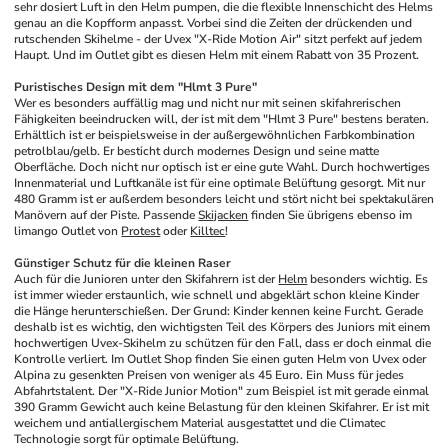
sehr dosiert Luft in den Helm pumpen, die die flexible Innenschicht des Helms 
genau an die Kopfform anpasst. Vorbei sind die Zeiten der drückenden und 
rutschenden Skihelme - der Uvex "X-Ride Motion Air" sitzt perfekt auf jedem 
Haupt. Und im Outlet gibt es diesen Helm mit einem Rabatt von 35 Prozent.
Puristisches Design mit dem "Hlmt 3 Pure"
Wer es besonders auffällig mag und nicht nur mit seinen skifahrerischen 
Fähigkeiten beeindrucken will, der ist mit dem "Hlmt 3 Pure" bestens beraten. 
Erhältlich ist er beispielsweise in der außergewöhnlichen Farbkombination 
petrolblau/gelb. Er besticht durch modernes Design und seine matte 
Oberfläche. Doch nicht nur optisch ist er eine gute Wahl. Durch hochwertiges 
Innenmaterial und Luftkanäle ist für eine optimale Belüftung gesorgt. Mit nur 
480 Gramm ist er außerdem besonders leicht und stört nicht bei spektakulären 
Manövern auf der Piste. Passende 
Skijacken
 finden Sie übrigens ebenso im 
limango Outlet von 
Protest
 oder 
Killtec
!
Günstiger Schutz für die kleinen Raser
Auch für die Junioren unter den Skifahrern ist der 
Helm
 besonders wichtig. Es 
ist immer wieder erstaunlich, wie schnell und abgeklärt schon kleine Kinder 
die Hänge herunterschießen. Der Grund: Kinder kennen keine Furcht. Gerade 
deshalb ist es wichtig, den wichtigsten Teil des Körpers des Juniors mit einem 
hochwertigen Uvex-Skihelm zu schützen für den Fall, dass er doch einmal die 
Kontrolle verliert. Im Outlet Shop finden Sie einen guten Helm von Uvex oder 
Alpina zu gesenkten Preisen von weniger als 45 Euro. Ein Muss für jedes 
Abfahrtstalent. Der "X-Ride Junior Motion" zum Beispiel ist mit gerade einmal 
390 Gramm Gewicht auch keine Belastung für den kleinen Skifahrer. Er ist mit 
weichem und antiallergischem Material ausgestattet und die Climatec 
Technologie sorgt für optimale Belüftung.