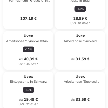
Fahrradhelm "Gravel X" in
Jacke in Blau
Schwarz
-
43
%
107,19 €
28,99 €
UVP
:
51,05 €
*
Uvex
Uvex
Arbeitshose "Synexxo 88465"
Arbeitshose "Suxxeed
in Schwarz
Essentials" in Blau
-
10
%
40,39 €
31,59 €
ab
:
ab
:
UVP
:
45,22 €
*
Uvex
Uvex
Einlegesohle in Schwarz
Arbeitshose "Suxxeed
Essentials" in Schwarz
-
13
%
19,49 €
31,59 €
ab
:
ab
:
UVP
:
22,61 €
*