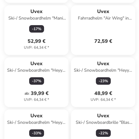
Uvex
Uvex
Ski-/ Snowboardhelm "Manic
Fahrradhelm "Air Wing" in
pro" in Rosa
Orange
-
17
%
52,99 €
72,59 €
UVP
:
64,34 €
*
Uvex
Uvex
Ski-/ Snowboardhelm "Heyya"
Ski-/ Snowboardhelm "Heyya"
in Hellblau
in Rot
-
37
%
-
23
%
39,99 €
48,99 €
ab
:
UVP
:
64,34 €
*
UVP
:
64,34 €
*
Uvex
Uvex
Ski-/ Snowboardhelm "Heyya"
Ski-/ Snowboardbrille "Blast
in Dunkelblau
CV" in Grau/ Weiß
-
33
%
-
22
%