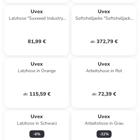
Uvex
Uvex
Latzhose "Suxxeed Industry"
Softshelljacke "Softshelljacke
in Blau
Suxxeed Multifunction" in
Gelb
81,99 €
372,79 €
ab
:
Uvex
Uvex
Latzhose in Orange
Arbeitshose in Rot
115,59 €
72,39 €
ab
:
ab
:
Uvex
Uvex
Latzhose in Schwarz
Arbeitshose in Grau
-
6
%
-
32
%