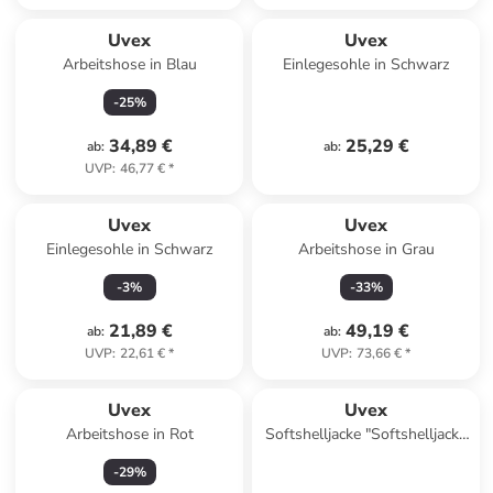
Uvex
Uvex
Arbeitshose in Blau
Einlegesohle in Schwarz
-
25
%
34,89 €
25,29 €
ab
:
ab
:
UVP
:
46,77 €
*
Uvex
Uvex
Einlegesohle in Schwarz
Arbeitshose in Grau
-
3
%
-
33
%
21,89 €
49,19 €
ab
:
ab
:
UVP
:
22,61 €
*
UVP
:
73,66 €
*
Uvex
Uvex
Arbeitshose in Rot
Softshelljacke "Softshelljacke
Suxxeed Craft" in Blau
-
29
%