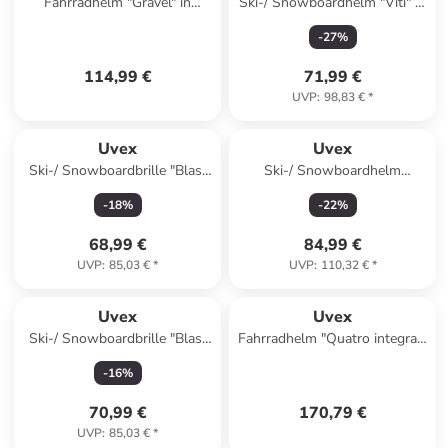
Fahrradhelm "Gravel" in
Ski-/ Snowboardhelm "Viti" in
Orange/ Pink
Orange
-
27
%
114,99 €
71,99 €
UVP
:
98,83 €
*
Uvex
Uvex
Ski-/ Snowboardbrille "Blast
Ski-/ Snowboardhelm
FM" in Lila/ Schwarz
"Legend 2.0" in Weiß
-
18
%
-
22
%
68,99 €
84,99 €
UVP
:
85,03 €
*
UVP
:
110,32 €
*
Uvex
Uvex
Ski-/ Snowboardbrille "Blast
Fahrradhelm "Quatro integrale
FM" in Lila
Tocsen" in Grün
-
16
%
70,99 €
170,79 €
UVP
:
85,03 €
*