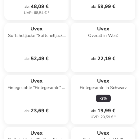
48,09 €
59,99 €
ab
:
ab
:
UVP
:
68,54 €
*
Uvex
Uvex
Softshelljacke "Softshelljacke
Overall in Weiß
Suxxeed Craft" in Blau
52,49 €
22,19 €
ab
:
ab
:
Uvex
Uvex
Einlegesohle "Einlegesohle" in
Einlegesohle in Schwarz
Schwarz
-
2
%
23,69 €
19,99 €
ab
:
ab
:
UVP
:
20,59 €
*
Uvex
Uvex