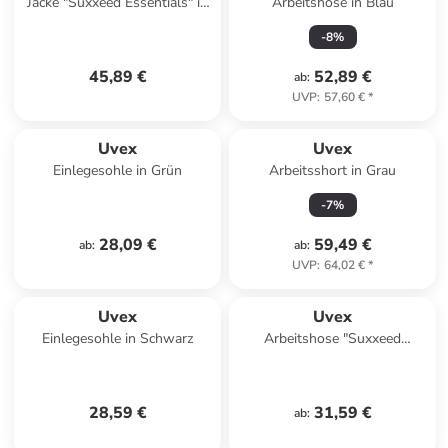
Jacke "Suxxeed Essentials" in
Arbeitshose in Blau
Weiß
-
8
%
45,89 €
52,89 €
ab
:
UVP
:
57,60 €
*
Uvex
Uvex
Einlegesohle in Grün
Arbeitsshort in Grau
-
7
%
28,09 €
59,49 €
ab
:
ab
:
UVP
:
64,02 €
*
Uvex
Uvex
Einlegesohle in Schwarz
Arbeitshose "Suxxeed
Essentials" in Blau
28,59 €
31,59 €
ab
: