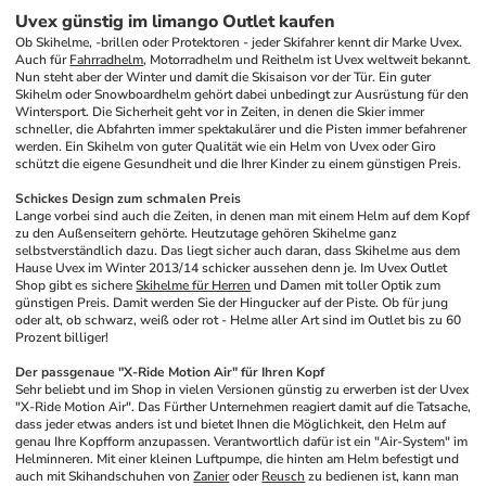
Uvex günstig im limango Outlet kaufen
Ob Skihelme, -brillen oder Protektoren - jeder Skifahrer kennt dir Marke Uvex. 
Auch für 
Fahrradhelm
, Motorradhelm und Reithelm ist Uvex weltweit bekannt. 
Nun steht aber der Winter und damit die Skisaison vor der Tür. Ein guter 
Skihelm oder Snowboardhelm gehört dabei unbedingt zur Ausrüstung für den 
Wintersport. Die Sicherheit geht vor in Zeiten, in denen die Skier immer 
schneller, die Abfahrten immer spektakulärer und die Pisten immer befahrener 
werden. Ein Skihelm von guter Qualität wie ein Helm von Uvex oder Giro 
schützt die eigene Gesundheit und die Ihrer Kinder zu einem günstigen Preis. 
Schickes Design zum schmalen Preis
Lange vorbei sind auch die Zeiten, in denen man mit einem Helm auf dem Kopf 
zu den Außenseitern gehörte. Heutzutage gehören Skihelme ganz 
selbstverständlich dazu. Das liegt sicher auch daran, dass Skihelme aus dem 
Hause Uvex im Winter 2013/14 schicker aussehen denn je. Im Uvex Outlet 
Shop gibt es sichere 
Skihelme für Herren
 und Damen mit toller Optik zum 
günstigen Preis. Damit werden Sie der Hingucker auf der Piste. Ob für jung 
oder alt, ob schwarz, weiß oder rot - Helme aller Art sind im Outlet bis zu 60 
Prozent billiger! 
Der passgenaue "X-Ride Motion Air" für Ihren Kopf
Sehr beliebt und im Shop in vielen Versionen günstig zu erwerben ist der Uvex 
"X-Ride Motion Air". Das Fürther Unternehmen reagiert damit auf die Tatsache, 
dass jeder etwas anders ist und bietet Ihnen die Möglichkeit, den Helm auf 
genau Ihre Kopfform anzupassen. Verantwortlich dafür ist ein "Air-System" im 
Helminneren. Mit einer kleinen Luftpumpe, die hinten am Helm befestigt und 
auch mit Skihandschuhen von 
Zanier
 oder 
Reusch
 zu bedienen ist, kann man 