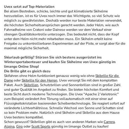
Uvex setzt auf Top-Materialien
Bei allem Bestreben, schicke, leichte und gut klimatisierte Skihelme 
herzustellen, ist es für Uvex noch immer das Wichtigste, so viel Schutz wie 
möglich zu gewährleisten. Deshalb werden nur beste Materialien verwendet, 
die höchsten Sicherheitsansprüchen gerecht werden. Jeder Helm, wie auch 
Fahrradhelme von Cratoni oder Dainese werden vor dem Verkauf einer 
strengen Qualitätskontrolle unterzogen. Das bedeutet nicht, dass der Kopf 
unter dem Helm nicht mehr mitarbeiten muss. Ein Skihelm erteilt keine 
Freigabe zu unkontrollierbaren Experimenten auf der Piste, er sorgt aber für die 
maximal mögliche Sicherheit.
Skiurlaub gefällig? Stürzen Sie sich bestens ausgerüstet ins 
Wintersportabenteuer und kaufen Sie Skihelme von Uvex günstig im 
limango Online Shop!
Die Brille gibt es gleich dazu
Skifahren ohne Helm funktioniert genauso wenig wie ohne 
Skibrille für die 
Dame
 oder 
Skibrille für den Herren
. Uvex versorgt Sie mit dem kompletten 
Paket. Auch 
Skibrillen
, Schutzbrillen und Sonnenbrillen sind in großer Zahl 
und guter Qualität im Angebot zu finden. Sie bieten höchsten Komfort und 
beste Sicht durch moderne Technologien. Die Uvex "Apache 2 Variotronic" 
zum Beispiel verändert ihre Tönung vollautomatisch mit einer einer auf 
Flüssigkeitskristallen basierenden Scheibentechnologie. Sie reagiert sofort auf 
veränderte Lichtverhältnisse. Schnelle Wechsel von Sonne und Schatten sind 
so kein Problem mehr. Natürlich sind Skihelm und Skibrille aus dem Hause 
Uvex bestens kompatibel.
Schon gewusst? Skibrillen gibt es auch von anderen Marken wie 
Carrera
, 
Alpina
, 
Giro
 oder 
Scott Sports
 günstig im limango Outlet zu kaufen!