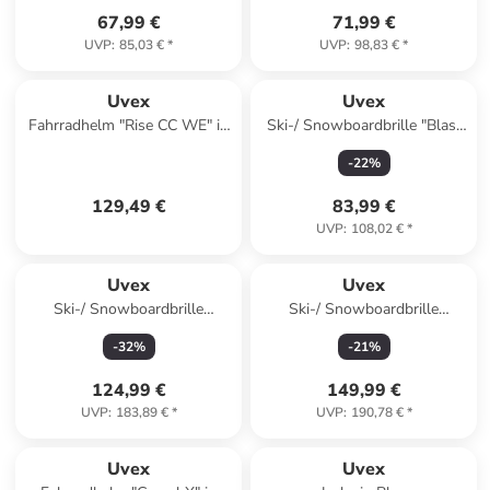
67,99 €
71,99 €
UVP
:
85,03 €
*
UVP
:
98,83 €
*
Uvex
Uvex
Fahrradhelm "Rise CC WE" in
Ski-/ Snowboardbrille "Blast
Silber/ Lila
CV" in Blau/ Schwarz
-
22
%
129,49 €
83,99 €
UVP
:
108,02 €
*
Uvex
Uvex
Ski-/ Snowboardbrille
Ski-/ Snowboardbrille
"Victorious V" in Orange/
"Victorious S pro V" in
-
32
%
-
21
%
Weiß
Hellbraun/ Weiß
124,99 €
149,99 €
UVP
:
183,89 €
*
UVP
:
190,78 €
*
Uvex
Uvex