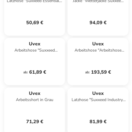
Latzhose "Suxxeed Essentials"
Jacke "Wetterjacke Suxxeed
in Weiß
Craft" in Schwarz
50,69 €
94,09 €
Uvex
Uvex
Arbeitshose "Suxxeed
Arbeitshose "Arbeitshose
Industry" in Blau
Suxxeed Multifunction" in
Gelb
61,89 €
193,59 €
ab
:
ab
:
Uvex
Uvex
Arbeitsshort in Grau
Latzhose "Suxxeed Industry"
in Grün
71,29 €
81,99 €