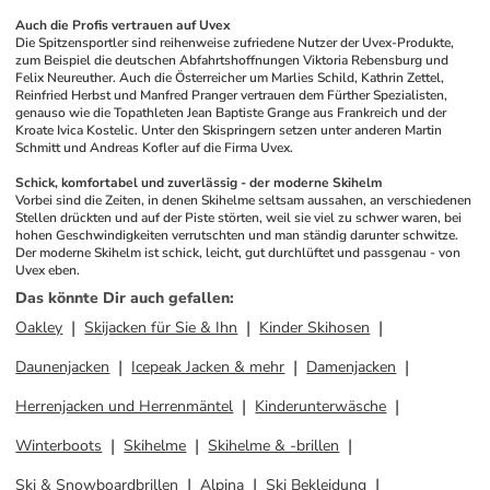
Auch die Profis vertrauen auf Uvex
Die Spitzensportler sind reihenweise zufriedene Nutzer der Uvex-Produkte, 
zum Beispiel die deutschen Abfahrtshoffnungen Viktoria Rebensburg und 
Felix Neureuther. Auch die Österreicher um Marlies Schild, Kathrin Zettel, 
Reinfried Herbst und Manfred Pranger vertrauen dem Fürther Spezialisten, 
genauso wie die Topathleten Jean Baptiste Grange aus Frankreich und der 
Kroate Ivica Kostelic. Unter den Skispringern setzen unter anderen Martin 
Schmitt und Andreas Kofler auf die Firma Uvex. 
Schick, komfortabel und zuverlässig - der moderne Skihelm
Vorbei sind die Zeiten, in denen Skihelme seltsam aussahen, an verschiedenen 
Stellen drückten und auf der Piste störten, weil sie viel zu schwer waren, bei 
hohen Geschwindigkeiten verrutschten und man ständig darunter schwitze. 
Der moderne Skihelm ist schick, leicht, gut durchlüftet und passgenau - von 
Uvex eben.
Das könnte Dir auch gefallen
:
Oakley
Skijacken für Sie & Ihn
Kinder Skihosen
Daunenjacken
Icepeak Jacken & mehr
Damenjacken
Herrenjacken und Herrenmäntel
Kinderunterwäsche
Winterboots
Skihelme
Skihelme & -brillen
Ski & Snowboardbrillen
Alpina
Ski Bekleidung