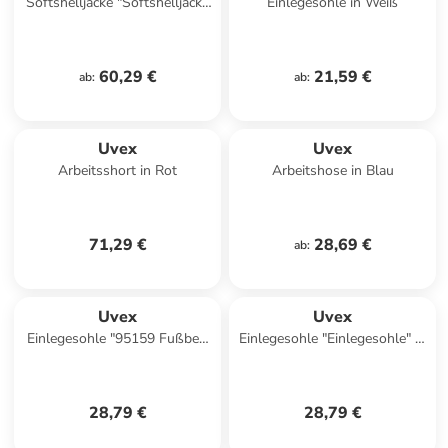
Softshelljacke "Softshelljacke
Einlegesohle in Weiß
Suxxeed Craft" in Schwarz
60,29 €
21,59 €
ab
:
ab
:
Uvex
Uvex
Arbeitsshort in Rot
Arbeitshose in Blau
71,29 €
28,69 €
ab
:
Uvex
Uvex
Einlegesohle "95159 Fußbett
Einlegesohle "Einlegesohle" in
1 Business Fussbett" in
Schwarz
Schwarz
28,79 €
28,79 €