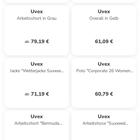
Uvex
Uvex
Arbeitsshort in Grau
Overall in Gelb
79,19 €
61,09 €
ab
:
Uvex
Uvex
Jacke "Wetterjacke Suxxeed
Polo "Corporate 26 Women"
Craft" in Blau
in Weiß
71,19 €
60,79 €
ab
:
Uvex
Uvex
Arbeitsshort "Bermuda
Arbeitshose "Suxxeed
Suxxeed Craft" in Blau
Industry" in Grün