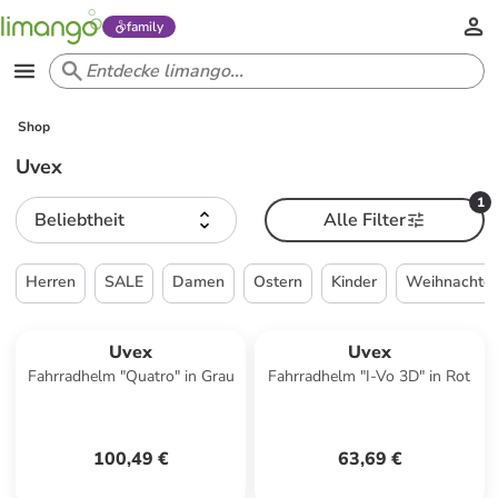
family
Shop
Uvex
1
Beliebtheit
Alle Filter
Herren
SALE
Damen
Ostern
Kinder
Weihnachte
Uvex
Uvex
Fahrradhelm "Quatro" in Grau
Fahrradhelm "I-Vo 3D" in Rot
100,49 €
63,69 €