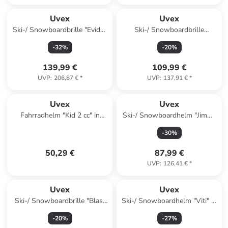
Uvex
Uvex
Ski-/ Snowboardbrille "Evidnt
Ski-/ Snowboardbrille
ATTRACT S" in Lila
"Downhill 2100 CV" in Grün
-
32
%
-
20
%
139,99 €
109,99 €
UVP
:
206,87 €
*
UVP
:
137,91 €
*
Uvex
Uvex
Fahrradhelm "Kid 2 cc" in
Ski-/ Snowboardhelm "Jimm"
Blau/ Grün
in Anthrazit
-
30
%
50,29 €
87,99 €
UVP
:
126,41 €
*
Uvex
Uvex
Ski-/ Snowboardbrille "Blast
Ski-/ Snowboardhelm "Viti" in
FM" in Hellblau/ Weiß
Grün
-
20
%
-
27
%