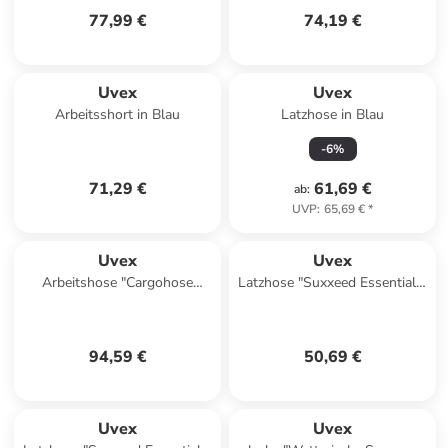
77,99 €
74,19 €
Uvex
Uvex
Arbeitsshort in Blau
Latzhose in Blau
-
6
%
71,29 €
61,69 €
ab
:
UVP
:
65,69 €
*
Uvex
Uvex
Arbeitshose "Cargohose
Latzhose "Suxxeed Essentials"
Suxxeed Craft" in Blau
in Grau
94,59 €
50,69 €
Uvex
Uvex