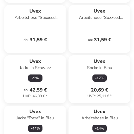
Uvex
Uvex
Arbeitshose "Suxxeed
Arbeitshose "Suxxeed
Essentials" in Schwarz
Essentials" in Weiß
31,59 €
31,59 €
ab
:
ab
:
Uvex
Uvex
Jacke in Schwarz
Socke in Blau
-
9
%
-
17
%
42,59 €
20,69 €
ab
:
UVP
:
46,89 €
*
UVP
:
25,11 €
*
Uvex
Uvex
Jacke "Extra" in Blau
Arbeitshose in Blau
-
44
%
-
14
%