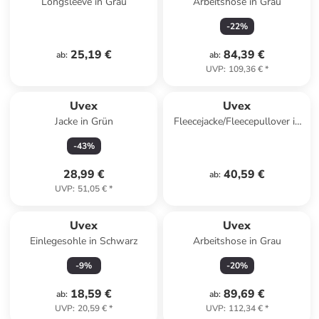
Longsleeve in Grau
Arbeitshose in Grau
-
22
%
25,19 €
84,39 €
ab
:
ab
:
UVP
:
109,36 €
*
Uvex
Uvex
Jacke in Grün
Fleecejacke/Fleecepullover in
Grau
-
43
%
28,99 €
40,59 €
ab
:
UVP
:
51,05 €
*
Uvex
Uvex
Einlegesohle in Schwarz
Arbeitshose in Grau
-
9
%
-
20
%
18,59 €
89,69 €
ab
:
ab
:
UVP
:
20,59 €
*
UVP
:
112,34 €
*