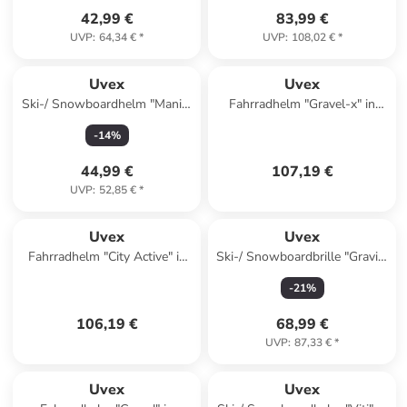
42,99 €
83,99 €
UVP
:
64,34 €
*
UVP
:
108,02 €
*
Uvex
Uvex
Ski-/ Snowboardhelm "Manic"
Fahrradhelm "Gravel-x" in
in Schwarz
Weiß
-
14
%
44,99 €
107,19 €
UVP
:
52,85 €
*
Uvex
Uvex
Fahrradhelm "City Active" in
Ski-/ Snowboardbrille "Gravity
Anthrazit/ Schwarz
FM" in Orange/ Schwarz
-
21
%
106,19 €
68,99 €
UVP
:
87,33 €
*
Uvex
Uvex