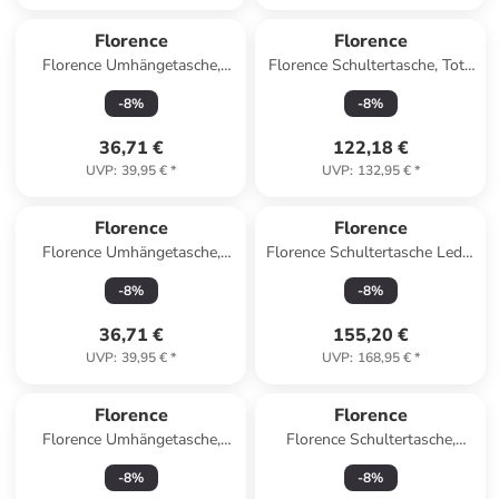
Florence
Florence
Florence Umhängetasche,
Florence Schultertasche, Tote
Handtasche Leder pink ca.
Bag Leder hellblau ca. 40cm
-
8
%
-
8
%
12cm
36,71 €
122,18 €
UVP
:
39,95 €
*
UVP
:
132,95 €
*
Florence
Florence
Florence Umhängetasche,
Florence Schultertasche Leder
Handtasche Leder schwarz ca.
altrosa ca. 38cm
-
8
%
-
8
%
12cm
36,71 €
155,20 €
UVP
:
39,95 €
*
UVP
:
168,95 €
*
Florence
Florence
Florence Umhängetasche,
Florence Schultertasche,
Schultertasche Leder blau,
Businesstasche,
-
8
%
-
8
%
braun ca. 17cm
Umhängetasche Leder braun