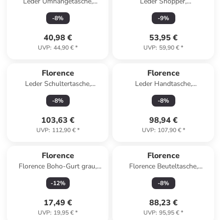
Leder Umhängetasche,
Leder Shopper,
Schultertasche Florence
Schultertasche Florence
-
8
%
-
9
%
Tasche schwarz, rot ca. 17cm
Tasche weiß ca. 28cm
40,98 €
53,95 €
UVP
:
44,90 €
*
UVP
:
59,90 €
*
Florence
Florence
Leder Schultertasche,
Leder Handtasche,
Cityrucksack Florence Tasche,
Umhängetasche Florence
-
8
%
-
8
%
Rucksack türkis ca. 40cm
Tasche grau, braun ca. 31cm
103,63 €
98,94 €
UVP
:
112,90 €
*
UVP
:
107,90 €
*
Florence
Florence
Florence Boho-Gurt grau,
Florence Beuteltasche,
beige ca. 140cm
Shopper Leder rosa ca. 41cm
-
12
%
-
8
%
17,49 €
88,23 €
UVP
:
19,95 €
*
UVP
:
95,95 €
*