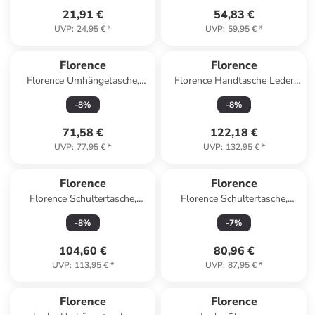
21,91 €
54,83 €
UVP
:
24,95 €
*
UVP
:
59,95 €
*
Florence
Florence
Florence Umhängetasche,
Florence Handtasche Leder
Citytasche Leder hellblau ca.
rosa ca. 38cm
-
8
%
-
8
%
33cm
71,58 €
122,18 €
UVP
:
77,95 €
*
UVP
:
132,95 €
*
Florence
Florence
Florence Schultertasche,
Florence Schultertasche,
Beuteltasche Leder orange ca.
Umhängetasche Leder weiß
-
8
%
-
7
%
42 cm
ca. 32cm
104,60 €
80,96 €
UVP
:
113,95 €
*
UVP
:
87,95 €
*
Florence
Florence