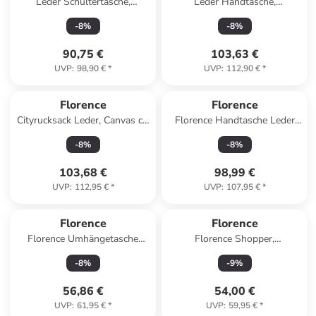
Leder Schultertasche,
Leder Handtasche,
Shopper Florence Tasche
Umhängetasche Florence
-
8
%
-
8
%
schwarz ca. 44cm
Tasche beige ca. 31cm
90,75 €
103,63 €
UVP
:
98,90 €
*
UVP
:
112,90 €
*
Florence
Florence
Cityrucksack Leder, Canvas ca.
Florence Handtasche Leder
43cm breit ca. 39cm hoch
beige ca. 30cm
-
8
%
-
8
%
103,68 €
98,99 €
UVP
:
112,95 €
*
UVP
:
107,95 €
*
Florence
Florence
Florence Umhängetasche
Florence Shopper,
Leder pink ca. 22cm
Schultertasche Leder taupe,
-
8
%
-
9
%
dunkelbeige ca. 28cm
56,86 €
54,00 €
UVP
:
61,95 €
*
UVP
:
59,95 €
*