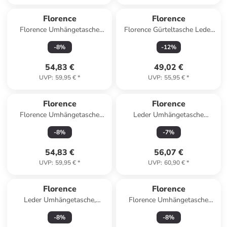
Florence
Florence
Florence Umhängetasche
Florence Gürteltasche Leder
Leder silber, farbig ca. 19cm
braun, tan ca. 25cm
-
8
%
-
12
%
54,83 €
49,02 €
UVP
:
59,95 €
*
UVP
:
55,95 €
*
Florence
Florence
Florence Umhängetasche
Leder Umhängetasche
Leder gold ca. 19cm
Florence Tasche weiß ca.
-
8
%
-
7
%
22cm
54,83 €
56,07 €
UVP
:
59,95 €
*
UVP
:
60,90 €
*
Florence
Florence
Leder Umhängetasche,
Florence Umhängetasche
Handtasche Florence Tasche
Leder beige, rosa ca. 19cm
-
8
%
-
8
%
schwarz ca. 30cm