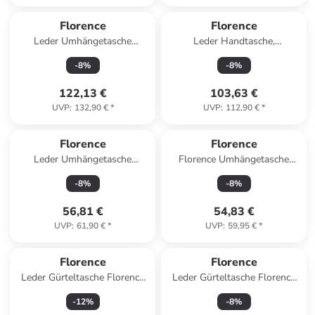
Florence
Florence
Leder Umhängetasche
Leder Handtasche,
Florence Tasche schwarz ca.
Umhängetasche Florence
-
8
%
-
8
%
35cm
Tasche beige, taupe ca. 31cm
122,13 €
103,63 €
UVP
:
132,90 €
*
UVP
:
112,90 €
*
Florence
Florence
Leder Umhängetasche
Florence Umhängetasche
Florence Tasche hellblau ca.
Leder dunkelrot ca. 19cm
-
8
%
-
8
%
22cm
56,81 €
54,83 €
UVP
:
61,90 €
*
UVP
:
59,95 €
*
Florence
Florence
Leder Gürteltasche Florence
Leder Gürteltasche Florence
Tasche braun, tan ca. 25cm
Tasche tan, hellbraun ca. 29cm
-
12
%
-
8
%