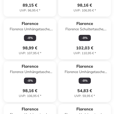
89,15 €
98,16 €
UVP
:
96,95 €
*
UVP
:
106,95 €
*
Florence
Florence
Florence Umhängetasche,
Florence Schultertasche,
Handtasche Leder braun ca.
Shopper Leder rosa ca. 33cm
-
8
%
-
8
%
30cm
98,99 €
102,03 €
UVP
:
107,95 €
*
UVP
:
110,95 €
*
Florence
Florence
Florence Umhängetasche
Florence Umhängetasche
Leder rot ca. 22cm
Leder rot ca. 19cm
-
8
%
-
8
%
98,16 €
54,83 €
UVP
:
106,95 €
*
UVP
:
59,95 €
*
Florence
Florence