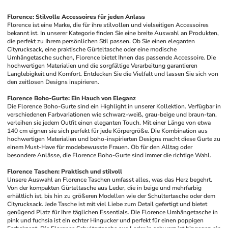
Florence: Stilvolle Accessoires für jeden Anlass
Florence ist eine Marke, die für ihre stilvollen und vielseitigen Accessoires 
bekannt ist. In unserer Kategorie finden Sie eine breite Auswahl an Produkten, 
die perfekt zu Ihrem persönlichen Stil passen. Ob Sie einen eleganten 
Cityrucksack, eine praktische Gürteltasche oder eine modische 
Umhängetasche suchen, Florence bietet Ihnen das passende Accessoire. Die 
hochwertigen Materialien und die sorgfältige Verarbeitung garantieren 
Langlebigkeit und Komfort. Entdecken Sie die Vielfalt und lassen Sie sich von 
den zeitlosen Designs inspirieren.
Florence Boho-Gurte: Ein Hauch von Eleganz
Die Florence Boho-Gurte sind ein Highlight in unserer Kollektion. Verfügbar in 
verschiedenen Farbvariationen wie schwarz-weiß, grau-beige und braun-tan, 
verleihen sie jedem Outfit einen eleganten Touch. Mit einer Länge von etwa 
140 cm eignen sie sich perfekt für jede Körpergröße. Die Kombination aus 
hochwertigen Materialien und boho-inspirierten Designs macht diese Gurte zu 
einem Must-Have für modebewusste Frauen. Ob für den Alltag oder 
besondere Anlässe, die Florence Boho-Gurte sind immer die richtige Wahl.
Florence Taschen: Praktisch und stilvoll
Unsere Auswahl an Florence Taschen umfasst alles, was das Herz begehrt. 
Von der kompakten Gürteltasche aus Leder, die in beige und mehrfarbig 
erhältlich ist, bis hin zu größeren Modellen wie der Schultertasche oder dem 
Cityrucksack. Jede Tasche ist mit viel Liebe zum Detail gefertigt und bietet 
genügend Platz für Ihre täglichen Essentials. Die Florence Umhängetasche in 
pink und fuchsia ist ein echter Hingucker und perfekt für einen poppigen 