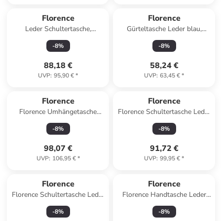
Florence
Florence
Leder Schultertasche,
Gürteltasche Leder blau,
Shopper Florence Tasche
mehrfarbig ca. 25cm
-
8
%
-
8
%
taupe, beige ca. 37cm
88,18 €
58,24 €
UVP
:
95,90 €
*
UVP
:
63,45 €
*
Florence
Florence
Florence Umhängetasche
Florence Schultertasche Leder
Leder braun ca. 30cm
tan, hellbraun ca. 37cm
-
8
%
-
8
%
98,07 €
91,72 €
UVP
:
106,95 €
*
UVP
:
99,95 €
*
Florence
Florence
Florence Schultertasche Leder
Florence Handtasche Leder
rosa ca. 45cm
weiß ca. 30cm
-
8
%
-
8
%