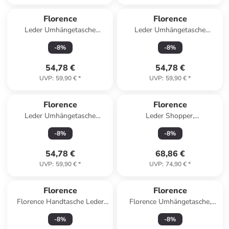
Florence
Florence
Leder Umhängetasche
Leder Umhängetasche
Florence Tasche beige, braun
Florence Tasche hellbraun, tan
-
8
%
-
8
%
ca. 19cm
ca. 19cm
54,78 €
54,78 €
UVP
:
59,90 €
*
UVP
:
59,90 €
*
Florence
Florence
Leder Umhängetasche
Leder Shopper,
Florence Tasche silber, farbig
Schultertasche Florence
-
8
%
-
8
%
ca. 19cm
Tasche schwarz ca. 30cm
54,78 €
68,86 €
UVP
:
59,90 €
*
UVP
:
74,90 €
*
Florence
Florence
Florence Handtasche Leder
Florence Umhängetasche,
schwarz ca. 26cm
Citytasche Leder beige ca.
-
8
%
-
8
%
33cm