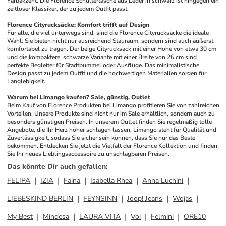
Farbakzent. Die Florence Schultertasche aus Leder in schwarz ist hingegen ein 
zeitloser Klassiker, der zu jedem Outfit passt.
Florence Cityrucksäcke: Komfort trifft auf Design
Für alle, die viel unterwegs sind, sind die Florence Cityrucksäcke die ideale 
Wahl. Sie bieten nicht nur ausreichend Stauraum, sondern sind auch äußerst 
komfortabel zu tragen. Der beige Cityrucksack mit einer Höhe von etwa 30 cm 
und die kompaktere, schwarze Variante mit einer Breite von 26 cm sind 
perfekte Begleiter für Stadtbummel oder Ausflüge. Das minimalistische 
Design passt zu jedem Outfit und die hochwertigen Materialien sorgen für 
Langlebigkeit. 
Warum bei Limango kaufen? Sale, günstig, Outlet
Beim Kauf von Florence Produkten bei Limango profitieren Sie von zahlreichen 
Vorteilen. Unsere Produkte sind nicht nur im Sale erhältlich, sondern auch zu 
besonders günstigen Preisen. In unserem Outlet finden Sie regelmäßig tolle 
Angebote, die Ihr Herz höher schlagen lassen. Limango steht für Qualität und 
Zuverlässigkeit, sodass Sie sicher sein können, dass Sie nur das Beste 
bekommen. Entdecken Sie jetzt die Vielfalt der Florence Kollektion und finden 
Sie Ihr neues Lieblingsaccessoire zu unschlagbaren Preisen.
Das könnte Dir auch gefallen
:
FELIPA
IZIA
Faina
Isabella Rhea
Anna Luchini
LIEBESKIND BERLIN
FEYNSINN
Joop! Jeans
Wojas
My Best
Mindesa
LAURA VITA
Voi
Felmini
ORE10