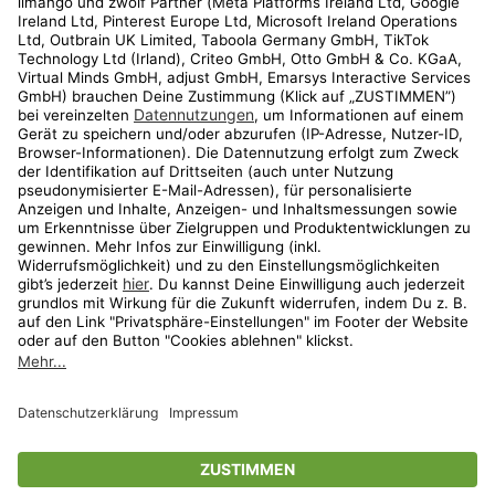
Kundenservice
Shop
Aktionen
Travel
limango.nl
limango.pl
* Streichpreise entsprechen der unverbindlichen Preisempfehlung des