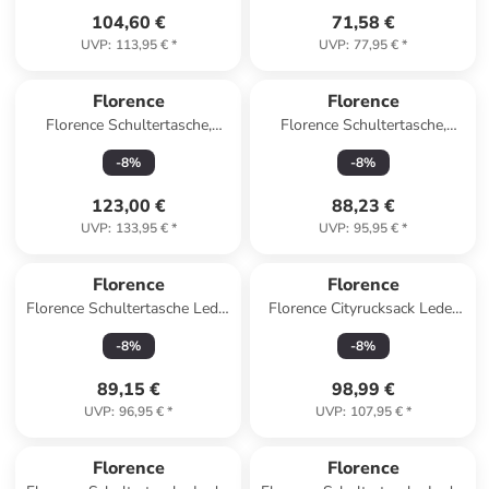
104,60 €
71,58 €
UVP
:
113,95 €
*
UVP
:
77,95 €
*
Florence
Florence
Florence Schultertasche,
Florence Schultertasche,
Shopper, Businesstasche
Shopper Leder taupe, beige
-
8
%
-
8
%
Leder helltaupe, grau ca. 43cm
ca. 37cm
123,00 €
88,23 €
UVP
:
133,95 €
*
UVP
:
95,95 €
*
Florence
Florence
Florence Schultertasche Leder
Florence Cityrucksack Leder
weiß ca. 45cm
rosa ca. 32cm
-
8
%
-
8
%
89,15 €
98,99 €
UVP
:
96,95 €
*
UVP
:
107,95 €
*
Florence
Florence