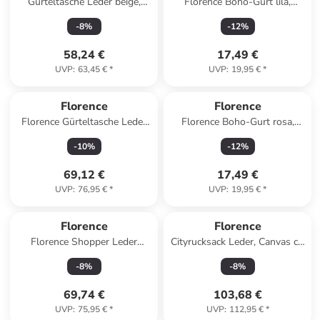
Gürteltasche Leder beige,
Florence Boho-Gurt lila,
mehrfarbig ca. 25cm
lavendel, beige ca. 140cm
-
8
%
-
12
%
58,24 €
17,49 €
UVP
:
63,45 €
*
UVP
:
19,95 €
*
Florence
Florence
Florence Gürteltasche Leder
Florence Boho-Gurt rosa,
aquamarin, türkis ca. 31cm
beige ca. 140cm
-
10
%
-
12
%
69,12 €
17,49 €
UVP
:
76,95 €
*
UVP
:
19,95 €
*
Florence
Florence
Florence Shopper Leder
Cityrucksack Leder, Canvas ca.
fuchsia, pink ca. 37cm
43cm breit ca. 39cm hoch
-
8
%
-
8
%
69,74 €
103,68 €
UVP
:
75,95 €
*
UVP
:
112,95 €
*