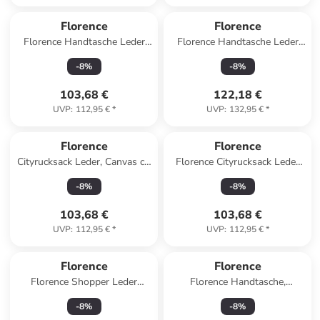
Florence
Florence
Florence Handtasche Leder
Florence Handtasche Leder
schwarz ca. 31cm
fuchsia, pink ca. 38cm
-
8
%
-
8
%
103,68 €
122,18 €
UVP
:
112,95 €
*
UVP
:
132,95 €
*
Florence
Florence
Cityrucksack Leder, Canvas ca.
Florence Cityrucksack Leder
43cm breit ca. 39cm hoch
hellblau ca. 27cm
-
8
%
-
8
%
103,68 €
103,68 €
UVP
:
112,95 €
*
UVP
:
112,95 €
*
Florence
Florence
Florence Shopper Leder
Florence Handtasche,
taupe, beige ca. 37cm
Umhängetasche Leder
-
8
%
-
8
%
schwarz ca. 31cm