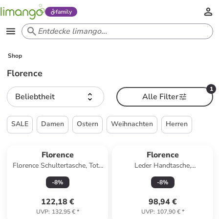
family
Shop
Florence
1
Beliebtheit
Alle Filter
SALE
Damen
Ostern
Weihnachten
Herren
Florence
Florence
Florence Schultertasche, Tote
Leder Handtasche,
Bag Leder schwarz ca. 40cm
Umhängetasche Florence
-
8
%
-
8
%
Tasche olivgrün ca. 31cm
122,18 €
98,94 €
UVP
:
132,95 €
*
UVP
:
107,90 €
*