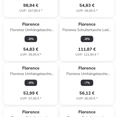
98,94 €
54,83 €
UVP
:
107,90 €
*
UVP
:
59,95 €
*
Florence
Florence
Florence Umhängetasche
Florence Schultertasche Leder
Leder hellblau ca. 19cm
tan, hellbraun ca. 36cm
-
8
%
-
8
%
54,83 €
111,87 €
UVP
:
59,95 €
*
UVP
:
121,95 €
*
Florence
Florence
Florence Umhängetasche
Florence Umhängetasche
Leder schwarz ca. 13cm
Leder weiß ca. 22cm
-
8
%
-
7
%
52,99 €
56,12 €
UVP
:
57,95 €
*
UVP
:
60,95 €
*
Florence
Florence