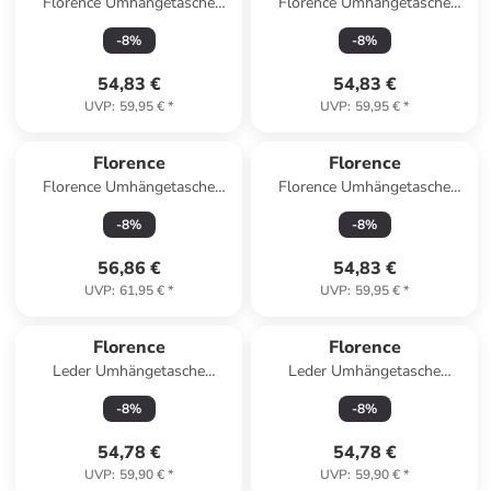
Florence Umhängetasche
Florence Umhängetasche
Leder braun ca. 19cm
Leder jeansblau ca. 19cm
-
8
%
-
8
%
54,83 €
54,83 €
UVP
:
59,95 €
*
UVP
:
59,95 €
*
Florence
Florence
Florence Umhängetasche
Florence Umhängetasche
Leder gelb ca. 22cm
Leder bronze metallic, braun
-
8
%
-
8
%
ca. 19cm
56,86 €
54,83 €
UVP
:
61,95 €
*
UVP
:
59,95 €
*
Florence
Florence
Leder Umhängetasche
Leder Umhängetasche
Florence Tasche rot ca. 19cm
Florence Tasche bronze
-
8
%
-
8
%
metallic, braun ca. 19cm
54,78 €
54,78 €
UVP
:
59,90 €
*
UVP
:
59,90 €
*