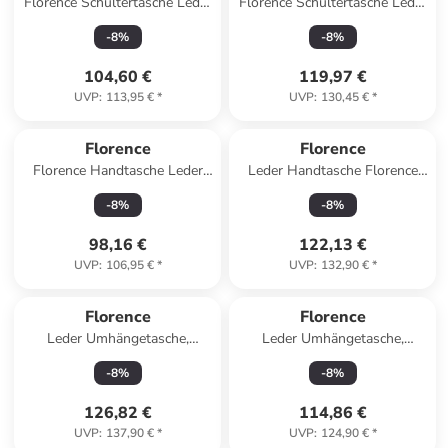
Florence Schultertasche Leder
Florence Schultertasche Leder
altrosa ca. 33cm
tan, hellbraun ca. 37cm
-
8
%
-
8
%
104,60 €
119,97 €
UVP
:
113,95 €
*
UVP
:
130,45 €
*
Florence
Florence
Florence Handtasche Leder
Leder Handtasche Florence
fuchsia, pink ca. 30cm
Tasche türkis ca. 36cm
-
8
%
-
8
%
98,16 €
122,13 €
UVP
:
106,95 €
*
UVP
:
132,90 €
*
Florence
Florence
Leder Umhängetasche,
Leder Umhängetasche,
Schultertasche Florence
Citytasche Florence Tasche
-
8
%
-
8
%
Tasche schwarz ca. 37cm
schwarz ca. 30cm
126,82 €
114,86 €
UVP
:
137,90 €
*
UVP
:
124,90 €
*