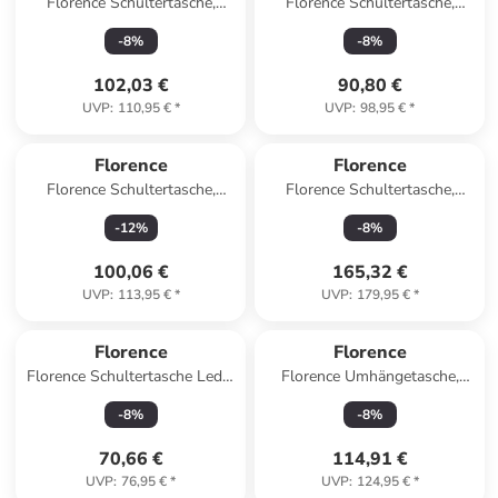
Florence Schultertasche,
Florence Schultertasche,
Shopper Leder schwarz ca.
Shopper Leder braun, tan ca.
-
8
%
-
8
%
33cm
44cm
102,03 €
90,80 €
UVP
:
110,95 €
*
UVP
:
98,95 €
*
Florence
Florence
Florence Schultertasche,
Florence Schultertasche,
Umhängetasche Leder
Henkeltasche, Shopper Leder
-
12
%
-
8
%
schwarz ca. 36cm
braun ca. 40cm
100,06 €
165,32 €
UVP
:
113,95 €
*
UVP
:
179,95 €
*
Florence
Florence
Florence Schultertasche Leder
Florence Umhängetasche,
schwarz ca. 37cm
Citytasche Leder dunkelbraun
-
8
%
-
8
%
ca. 30cm
70,66 €
114,91 €
UVP
:
76,95 €
*
UVP
:
124,95 €
*