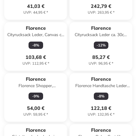
ca. 39cm
41,03 €
242,79 €
UVP
:
44,95 €
*
UVP
:
263,95 €
*
Florence
Florence
Cityrucksack Leder, Canvas ca.
Cityrucksack Leder ca. 30cm
43cm breit ca. 39cm hoch
breit ca. 34cm hoch
-
8
%
-
12
%
103,68 €
85,27 €
UVP
:
112,95 €
*
UVP
:
96,95 €
*
Florence
Florence
Florence Shopper,
Florence Handtasche Leder
Schultertasche Leder rot ca.
türkis ca. 36cm
-
9
%
-
8
%
28cm
54,00 €
122,18 €
UVP
:
59,95 €
*
UVP
:
132,95 €
*
Florence
Florence