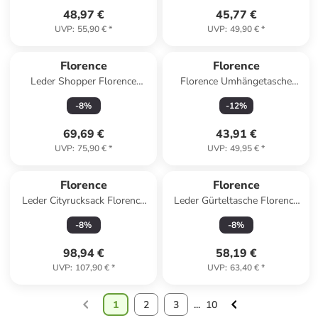
48,97 €
45,77 €
UVP
:
55,90 €
*
UVP
:
49,90 €
*
Florence
Florence
Leder Shopper Florence
Florence Umhängetasche
Tasche schwarz ca. 37cm
Leder lila ca. 13cm
-
8
%
-
12
%
69,69 €
43,91 €
UVP
:
75,90 €
*
UVP
:
49,95 €
*
Florence
Florence
Leder Cityrucksack Florence
Leder Gürteltasche Florence
Rucksack weiß ca. 32cm
Tasche braun, tan, mehrfarbig
-
8
%
-
8
%
ca. 25cm
98,94 €
58,19 €
UVP
:
107,90 €
*
UVP
:
63,40 €
*
1
2
3
...
10