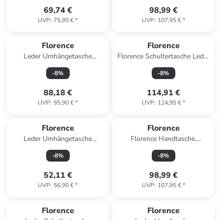
69,74 €
98,99 €
UVP
:
75,95 €
*
UVP
:
107,95 €
*
Florence
Florence
Leder Umhängetasche
Florence Schultertasche Leder
Florence Tasche pink, fuchsia
beige ca. 30cm
-
8
%
-
8
%
ca. 23cm
88,18 €
114,91 €
UVP
:
95,90 €
*
UVP
:
124,95 €
*
Florence
Florence
Leder Umhängetasche
Florence Handtasche,
Florence Tasche pink ca. 22cm
Umhängetasche Leder pink,
-
8
%
-
8
%
braun ca. 31cm
52,11 €
98,99 €
UVP
:
56,90 €
*
UVP
:
107,95 €
*
Florence
Florence