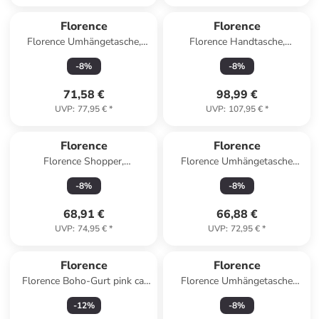
Florence
Florence
Florence Umhängetasche,
Florence Handtasche,
Citytasche Leder silber ca.
Umhängetasche Leder taupe,
-
8
%
-
8
%
33cm
beige ca. 31cm
71,58 €
98,99 €
UVP
:
77,95 €
*
UVP
:
107,95 €
*
Florence
Florence
Florence Shopper,
Florence Umhängetasche
Schultertasche Leder blau ca.
Leder beige ca. 30cm
-
8
%
-
8
%
30cm
68,91 €
66,88 €
UVP
:
74,95 €
*
UVP
:
72,95 €
*
Florence
Florence
Florence Boho-Gurt pink ca.
Florence Umhängetasche
2cm
Leder weiß ca. 19cm
-
12
%
-
8
%