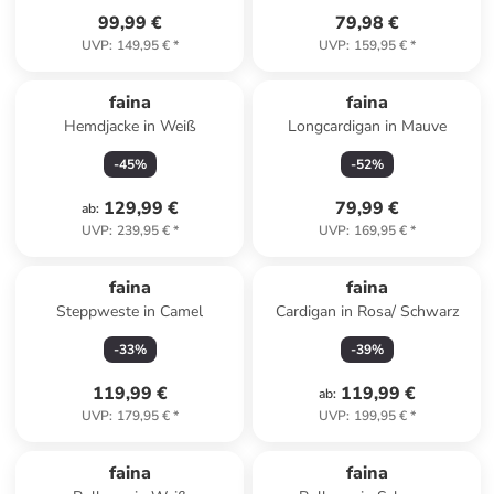
99,99 €
79,98 €
UVP
:
149,95 €
*
UVP
:
159,95 €
*
faina
faina
Hemdjacke in Weiß
Longcardigan in Mauve
-
45
%
-
52
%
129,99 €
79,99 €
ab
:
UVP
:
239,95 €
*
UVP
:
169,95 €
*
faina
faina
Steppweste in Camel
Cardigan in Rosa/ Schwarz
-
33
%
-
39
%
119,99 €
119,99 €
ab
:
UVP
:
179,95 €
*
UVP
:
199,95 €
*
faina
faina