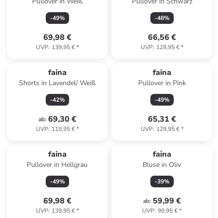
Pullover in Weiß
Pullover in Schwarz
-
49
%
-
48
%
69,98 €
66,56 €
UVP
:
139,95 €
*
UVP
:
129,95 €
*
faina
faina
Shorts in Lavendel/ Weiß
Pullover in Pink
-
42
%
-
49
%
69,30 €
65,31 €
ab
:
UVP
:
119,95 €
*
UVP
:
129,95 €
*
faina
faina
Pullover in Hellgrau
Bluse in Oliv
-
49
%
-
39
%
69,98 €
59,99 €
ab
:
UVP
:
139,95 €
*
UVP
:
99,95 €
*