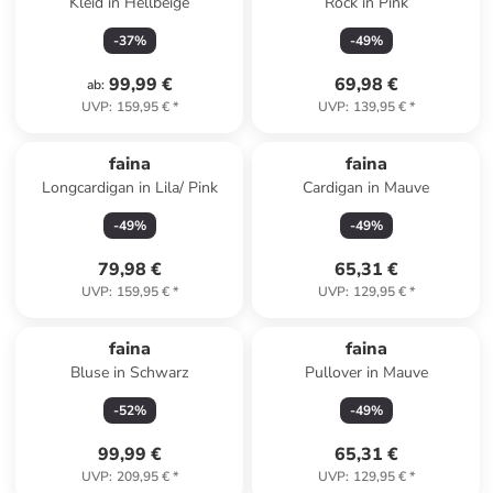
Kleid in Hellbeige
Rock in Pink
-
37
%
-
49
%
99,99 €
69,98 €
ab
:
UVP
:
159,95 €
*
UVP
:
139,95 €
*
faina
faina
Longcardigan in Lila/ Pink
Cardigan in Mauve
-
49
%
-
49
%
79,98 €
65,31 €
UVP
:
159,95 €
*
UVP
:
129,95 €
*
faina
faina
Bluse in Schwarz
Pullover in Mauve
-
52
%
-
49
%
99,99 €
65,31 €
UVP
:
209,95 €
*
UVP
:
129,95 €
*