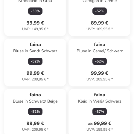
Strickkleid in Grau
Cardigan in Creme
-
33
%
-
52
%
99,99 €
89,99 €
UVP
:
149,95 €
*
UVP
:
189,95 €
*
faina
faina
Bluse in Sand/ Schwarz
Bluse in Camel/ Schwarz
-
52
%
-
52
%
99,99 €
99,99 €
UVP
:
209,95 €
*
UVP
:
209,95 €
*
faina
faina
Bluse in Schwarz/ Beige
Kleid in Weiß/ Schwarz
-
52
%
-
37
%
99,99 €
99,99 €
ab
:
UVP
:
209,95 €
*
UVP
:
159,95 €
*