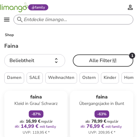
family
Shop
Faina
1
Beliebtheit
Alle Filter
Damen
SALE
Weihnachten
Ostern
Kinder
Home 
family
rabatt
family
rabatt
faina
faina
Kleid in Grau/ Schwarz
Übergangsjacke in Bunt
-
87
%
-
63
%
16,99 €
78,99 €
ab
:
regulär
ab
:
regulär
14,99 €
76,99 €
ab
:
ab
:
mit family
mit family
UVP
:
119,95 €
*
UVP
:
209,95 €
*