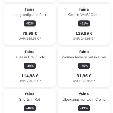
faina
faina
Longcardigan in Pink
Kleid in Weiß/ Camel
-
52
%
-
51
%
79,99 €
119,99 €
UVP
:
169,95 €
*
UVP
:
249,95 €
*
faina
faina
Bluse in Grau/ Gold
Women Jewelry Set in silver
-
49
%
-
75
%
114,98 €
31,96 €
UVP
:
229,95 €
*
UVP
:
129,95 €
*
faina
faina
Shorts in Rot
Übergangsmantel in Creme
-
46
%
-
49
%