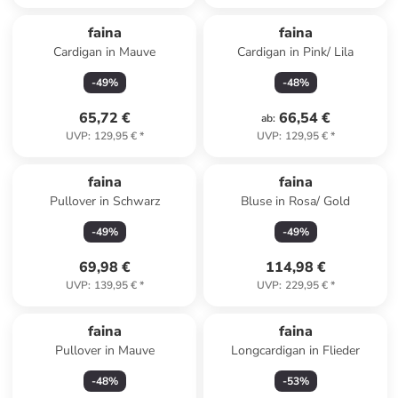
faina
faina
Cardigan in Mauve
Cardigan in Pink/ Lila
-
49
%
-
48
%
65,72 €
66,54 €
ab
:
UVP
:
129,95 €
*
UVP
:
129,95 €
*
faina
faina
Pullover in Schwarz
Bluse in Rosa/ Gold
-
49
%
-
49
%
69,98 €
114,98 €
UVP
:
139,95 €
*
UVP
:
229,95 €
*
faina
faina
Pullover in Mauve
Longcardigan in Flieder
-
48
%
-
53
%