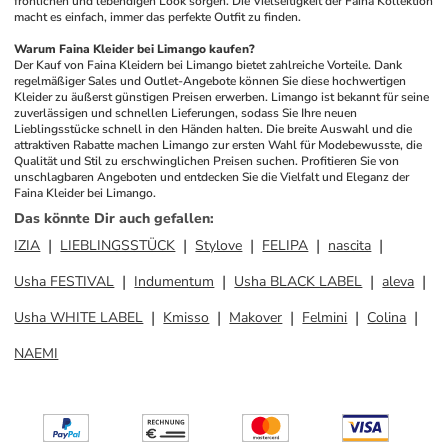
fröhlichen und lebendigen Look sorgen. Die Vielseitigkeit der Faina Kollektion 
macht es einfach, immer das perfekte Outfit zu finden.
Warum Faina Kleider bei Limango kaufen?
Der Kauf von Faina Kleidern bei Limango bietet zahlreiche Vorteile. Dank 
regelmäßiger Sales und Outlet-Angebote können Sie diese hochwertigen 
Kleider zu äußerst günstigen Preisen erwerben. Limango ist bekannt für seine 
zuverlässigen und schnellen Lieferungen, sodass Sie Ihre neuen 
Lieblingsstücke schnell in den Händen halten. Die breite Auswahl und die 
attraktiven Rabatte machen Limango zur ersten Wahl für Modebewusste, die 
Qualität und Stil zu erschwinglichen Preisen suchen. Profitieren Sie von 
unschlagbaren Angeboten und entdecken Sie die Vielfalt und Eleganz der 
Faina Kleider bei Limango.
Das könnte Dir auch gefallen
:
IZIA
LIEBLINGSSTÜCK
Stylove
FELIPA
nascita
Usha FESTIVAL
Indumentum
Usha BLACK LABEL
aleva
Usha WHITE LABEL
Kmisso
Makover
Felmini
Colina
NAEMI