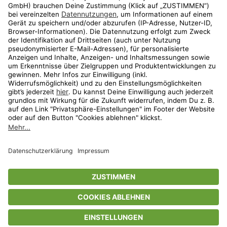
Aktionen
Travel
limango.nl
limango.pl
* Streichpreise entsprechen der unverbindlichen Preisempfehlung des
Herstellers. Prozentangaben beziehen sich auf den Streichpreis.
ᵃ Die jeweils aktuellen Teilnahmebedingungen unserer Freunde-werben-
Freunde-Aktionen findest Du unter
www.limango.de/einladen
ᵇ Gilt nur für von limango versandte Ware (nicht für von Partnern versandte