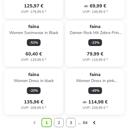
125,97 €
69,99 €
ab
:
UVP
:
179,95 €
*
UVP
:
149,95 €
*
faina
faina
Women Swimwear in Black
Damen Rock Mit Zebra-Print
in Weiss Schwarz
-
53
%
-
33
%
60,40 €
79,99 €
UVP
:
129,95 €
*
UVP
:
119,95 €
*
faina
faina
Women Dress in black
Women Dress in pink
multicolor
-
20
%
-
49
%
135,96 €
114,98 €
ab
:
UVP
:
169,95 €
*
UVP
:
229,95 €
*
1
2
3
...
84