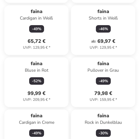
faina
faina
Cardigan in Weiß
Shorts in Weiß
-
49
%
-
46
%
65,72 €
69,97 €
ab
:
UVP
:
129,95 €
*
UVP
:
129,95 €
*
faina
faina
Bluse in Rot
Pullover in Grau
-
52
%
-
49
%
99,99 €
79,98 €
UVP
:
209,95 €
*
UVP
:
159,95 €
*
faina
faina
Cardigan in Creme
Rock in Dunkelblau
-
49
%
-
30
%