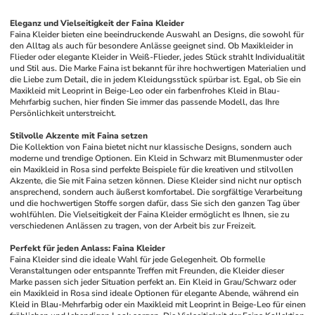
Eleganz und Vielseitigkeit der Faina Kleider
Faina Kleider bieten eine beeindruckende Auswahl an Designs, die sowohl für 
den Alltag als auch für besondere Anlässe geeignet sind. Ob Maxikleider in 
Flieder oder elegante Kleider in Weiß-Flieder, jedes Stück strahlt Individualität 
und Stil aus. Die Marke Faina ist bekannt für ihre hochwertigen Materialien und 
die Liebe zum Detail, die in jedem Kleidungsstück spürbar ist. Egal, ob Sie ein 
Maxikleid mit Leoprint in Beige-Leo oder ein farbenfrohes Kleid in Blau-
Mehrfarbig suchen, hier finden Sie immer das passende Modell, das Ihre 
Persönlichkeit unterstreicht.
Stilvolle Akzente mit Faina setzen
Die Kollektion von Faina bietet nicht nur klassische Designs, sondern auch 
moderne und trendige Optionen. Ein Kleid in Schwarz mit Blumenmuster oder 
ein Maxikleid in Rosa sind perfekte Beispiele für die kreativen und stilvollen 
Akzente, die Sie mit Faina setzen können. Diese Kleider sind nicht nur optisch 
ansprechend, sondern auch äußerst komfortabel. Die sorgfältige Verarbeitung 
und die hochwertigen Stoffe sorgen dafür, dass Sie sich den ganzen Tag über 
wohlfühlen. Die Vielseitigkeit der Faina Kleider ermöglicht es Ihnen, sie zu 
verschiedenen Anlässen zu tragen, von der Arbeit bis zur Freizeit.
Perfekt für jeden Anlass: Faina Kleider
Faina Kleider sind die ideale Wahl für jede Gelegenheit. Ob formelle 
Veranstaltungen oder entspannte Treffen mit Freunden, die Kleider dieser 
Marke passen sich jeder Situation perfekt an. Ein Kleid in Grau/Schwarz oder 
ein Maxikleid in Rosa sind ideale Optionen für elegante Abende, während ein 
Kleid in Blau-Mehrfarbig oder ein Maxikleid mit Leoprint in Beige-Leo für einen 