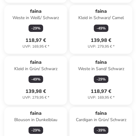
faina
faina
Weste in Weiß/ Schwarz
Kleid in Schwarz/ Camel
-
29
%
-
49
%
118,97 €
139,98 €
UVP
:
169,95 €
*
UVP
:
279,95 €
*
faina
faina
Kleid in Grün/ Schwarz
Weste in Sand/ Schwarz
-
49
%
-
29
%
139,98 €
118,97 €
UVP
:
279,95 €
*
UVP
:
169,95 €
*
faina
faina
Blouson in Dunkelblau
Cardigan in Grün/ Schwarz
-
29
%
-
39
%