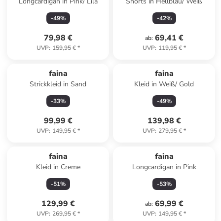
Longcardigan in Pink/ Lila
Shorts in Hellblau/ Weiß
-
49
%
-
42
%
79,98 €
69,41 €
ab
:
UVP
:
159,95 €
*
UVP
:
119,95 €
*
faina
faina
Strickkleid in Sand
Kleid in Weiß/ Gold
-
33
%
-
49
%
99,99 €
139,98 €
UVP
:
149,95 €
*
UVP
:
279,95 €
*
faina
faina
Kleid in Creme
Longcardigan in Pink
-
51
%
-
53
%
129,99 €
69,99 €
ab
:
UVP
:
269,95 €
*
UVP
:
149,95 €
*