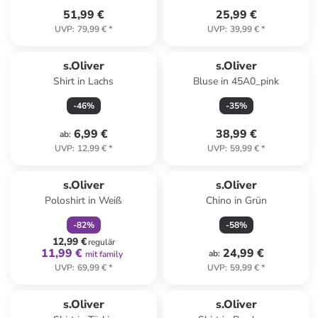
51,99 €
25,99 €
UVP
:
79,99 €
*
UVP
:
39,99 €
*
s.Oliver
s.Oliver
Shirt in Lachs
Bluse in 45A0_pink
-
46
%
-
35
%
6,99 €
38,99 €
ab
:
UVP
:
12,99 €
*
UVP
:
59,99 €
*
family
rabatt
s.Oliver
s.Oliver
Poloshirt in Weiß
Chino in Grün
-
82
%
-
58
%
12,99 €
regulär
11,99 €
24,99 €
ab
:
mit family
UVP
:
69,99 €
*
UVP
:
59,99 €
*
s.Oliver
s.Oliver