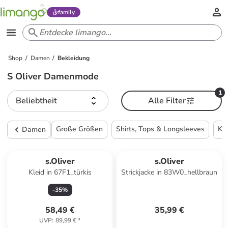
family
Shop
Damen
Bekleidung
S Oliver Damenmode
1
Beliebtheit
Alle Filter
Große Größen
Shirts, Tops & Longsleeves
Kle
Damen
s.Oliver
s.Oliver
Kleid in 67F1_türkis
Strickjacke in 83W0_hellbraun
-
35
%
58,49 €
35,99 €
UVP
:
89,99 €
*