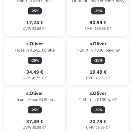
Short in 4397_rosa
Outdoor-Jacke in 5959_navy
-
25
%
-
35
%
17,24 €
90,99 €
UVP
:
22,99 €
*
UVP
:
139,99 €
*
s.Oliver
s.Oliver
Hose in 42A1_koralle
T-Shirt in 7900_olivgrün
-
25
%
-
25
%
34,49 €
19,49 €
UVP
:
45,99 €
*
UVP
:
25,99 €
*
s.Oliver
s.Oliver
Jeans-Hose SURI in
T-Shirt in 0100_weiß
54Z1_blau
-
25
%
-
20
%
37,49 €
20,79 €
UVP
:
49,99 €
*
UVP
:
25,99 €
*