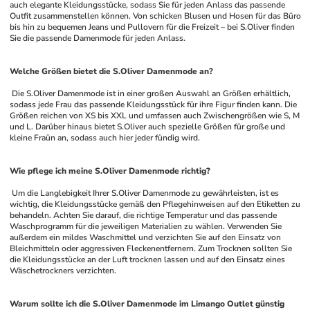
auch elegante Kleidungsstücke, sodass Sie für jeden Anlass das passende 
Outfit zusammenstellen können. Von schicken Blusen und Hosen für das Büro 
bis hin zu bequemen Jeans und Pullovern für die Freizeit – bei S.Oliver finden 
Sie die passende Damenmode für jeden Anlass.
Welche Größen bietet die S.Oliver Damenmode an?
 Die S.Oliver Damenmode ist in einer großen Auswahl an Größen erhältlich, 
sodass jede Frau das passende Kleidungsstück für ihre Figur finden kann. Die 
Größen reichen von XS bis XXL und umfassen auch Zwischengrößen wie S, M 
und L. Darüber hinaus bietet S.Oliver auch spezielle Größen für große und 
kleine Fraün an, sodass auch hier jeder fündig wird.
Wie pflege ich meine S.Oliver Damenmode richtig?
 Um die Langlebigkeit Ihrer S.Oliver Damenmode zu gewährleisten, ist es 
wichtig, die Kleidungsstücke gemäß den Pflegehinweisen auf den Etiketten zu 
behandeln. Achten Sie darauf, die richtige Temperatur und das passende 
Waschprogramm für die jeweiligen Materialien zu wählen. Verwenden Sie 
außerdem ein mildes Waschmittel und verzichten Sie auf den Einsatz von 
Bleichmitteln oder aggressiven Fleckenentfernern. Zum Trocknen sollten Sie 
die Kleidungsstücke an der Luft trocknen lassen und auf den Einsatz eines 
Wäschetrockners verzichten.
Warum sollte ich die S.Oliver Damenmode im Limango Outlet günstig 