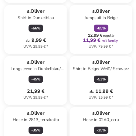
family
rabatt
s.Oliver
s.Oliver
Shirt in Dunkelblau
Jumpsuit in Beige
-
66
%
-
85
%
12,99 €
regulär
9,99 €
11,99 €
ab
:
mit family
UVP
:
29,99 €
*
UVP
:
79,99 €
*
s.Oliver
s.Oliver
Longsleeve in Dunkelblau/
Shirt in Beige/ Weiß/ Schwarz
Weiß
-
45
%
-
53
%
21,99 €
11,99 €
ab
:
UVP
:
39,99 €
*
UVP
:
25,99 €
*
s.Oliver
s.Oliver
Hose in 2813_terrakotta
Hose in 02A0_ecru
-
35
%
-
35
%