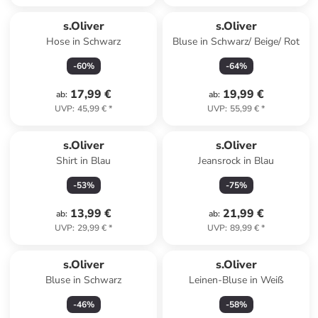
s.Oliver
s.Oliver
Hose in Schwarz
Bluse in Schwarz/ Beige/ Rot
-
60
%
-
64
%
17,99 €
19,99 €
ab
:
ab
:
UVP
:
45,99 €
*
UVP
:
55,99 €
*
s.Oliver
s.Oliver
Shirt in Blau
Jeansrock in Blau
-
53
%
-
75
%
13,99 €
21,99 €
ab
:
ab
:
UVP
:
29,99 €
*
UVP
:
89,99 €
*
s.Oliver
s.Oliver
Bluse in Schwarz
Leinen-Bluse in Weiß
-
46
%
-
58
%