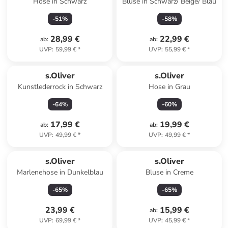
Hose in Schwarz
Bluse in Schwarz/ Beige/ Blau
-
51
%
-
58
%
28,99 €
22,99 €
ab
:
ab
:
UVP
:
59,99 €
*
UVP
:
55,99 €
*
s.Oliver
s.Oliver
Kunstlederrock in Schwarz
Hose in Grau
-
64
%
-
60
%
17,99 €
19,99 €
ab
:
ab
:
UVP
:
49,99 €
*
UVP
:
49,99 €
*
s.Oliver
s.Oliver
Marlenehose in Dunkelblau
Bluse in Creme
-
65
%
-
65
%
23,99 €
15,99 €
ab
:
UVP
:
69,99 €
*
UVP
:
45,99 €
*