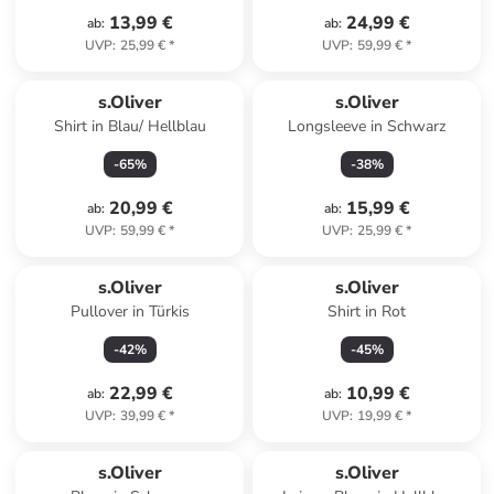
13,99 €
24,99 €
ab
:
ab
:
UVP
:
25,99 €
*
UVP
:
59,99 €
*
s.Oliver
s.Oliver
Shirt in Blau/ Hellblau
Longsleeve in Schwarz
-
65
%
-
38
%
20,99 €
15,99 €
ab
:
ab
:
UVP
:
59,99 €
*
UVP
:
25,99 €
*
s.Oliver
s.Oliver
Pullover in Türkis
Shirt in Rot
-
42
%
-
45
%
22,99 €
10,99 €
ab
:
ab
:
UVP
:
39,99 €
*
UVP
:
19,99 €
*
s.Oliver
s.Oliver