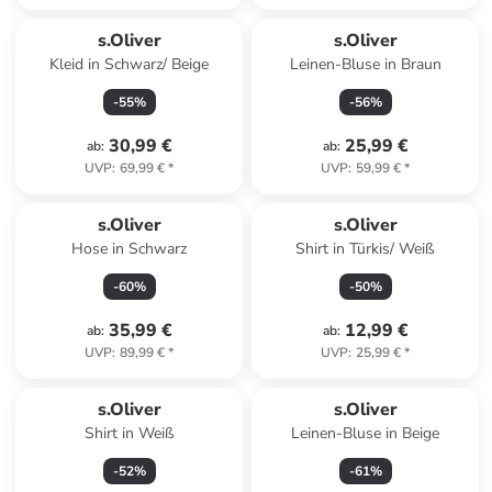
s.Oliver
s.Oliver
Kleid in Schwarz/ Beige
Leinen-Bluse in Braun
-
55
%
-
56
%
30,99 €
25,99 €
ab
:
ab
:
UVP
:
69,99 €
*
UVP
:
59,99 €
*
s.Oliver
s.Oliver
Hose in Schwarz
Shirt in Türkis/ Weiß
-
60
%
-
50
%
35,99 €
12,99 €
ab
:
ab
:
UVP
:
89,99 €
*
UVP
:
25,99 €
*
s.Oliver
s.Oliver
Shirt in Weiß
Leinen-Bluse in Beige
-
52
%
-
61
%