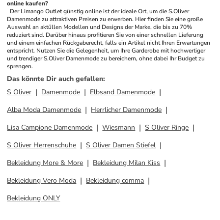
online kaufen?
 Der Limango Outlet günstig online ist der ideale Ort, um die S.Oliver 
Damenmode zu attraktiven Preisen zu erwerben. Hier finden Sie eine große 
Auswahl an aktüllen Modellen und Designs der Marke, die bis zu 70% 
reduziert sind. Darüber hinaus profitieren Sie von einer schnellen Lieferung 
und einem einfachen Rückgaberecht, falls ein Artikel nicht Ihren Erwartungen 
entspricht. Nutzen Sie die Gelegenheit, um Ihre Garderobe mit hochwertiger 
und trendiger S.Oliver Damenmode zu bereichern, ohne dabei Ihr Budget zu 
sprengen.
Das könnte Dir auch gefallen
:
S Oliver
Damenmode
Elbsand Damenmode
Alba Moda Damenmode
Herrlicher Damenmode
Lisa Campione Damenmode
Wiesmann
S Oliver Ringe
S Oliver Herrenschuhe
S Oliver Damen Stiefel
Bekleidung More & More
Bekleidung Milan Kiss
Bekleidung Vero Moda
Bekleidung comma
Bekleidung ONLY