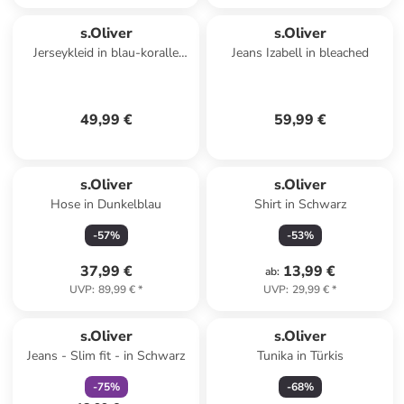
s.Oliver
s.Oliver
Jerseykleid in blau-koralle
Jeans Izabell in bleached
bedruckt
49,99 €
59,99 €
s.Oliver
s.Oliver
Hose in Dunkelblau
Shirt in Schwarz
-
57
%
-
53
%
37,99 €
13,99 €
ab
:
UVP
:
89,99 €
*
UVP
:
29,99 €
*
family
rabatt
s.Oliver
s.Oliver
Jeans - Slim fit - in Schwarz
Tunika in Türkis
-
75
%
-
68
%