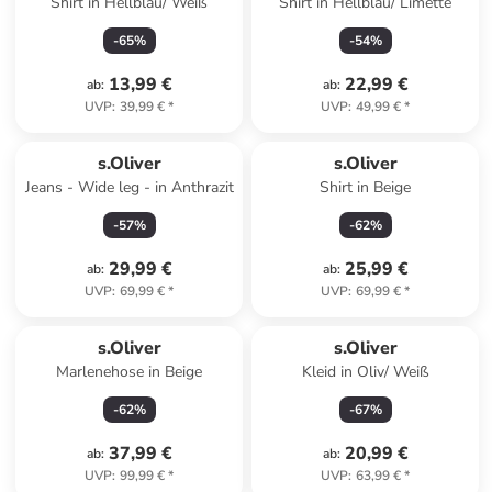
Shirt in Hellblau/ Weiß
Shirt in Hellblau/ Limette
-
65
%
-
54
%
13,99 €
22,99 €
ab
:
ab
:
UVP
:
39,99 €
*
UVP
:
49,99 €
*
s.Oliver
s.Oliver
Jeans - Wide leg - in Anthrazit
Shirt in Beige
-
57
%
-
62
%
29,99 €
25,99 €
ab
:
ab
:
UVP
:
69,99 €
*
UVP
:
69,99 €
*
s.Oliver
s.Oliver
Marlenehose in Beige
Kleid in Oliv/ Weiß
-
62
%
-
67
%
37,99 €
20,99 €
ab
:
ab
:
UVP
:
99,99 €
*
UVP
:
63,99 €
*