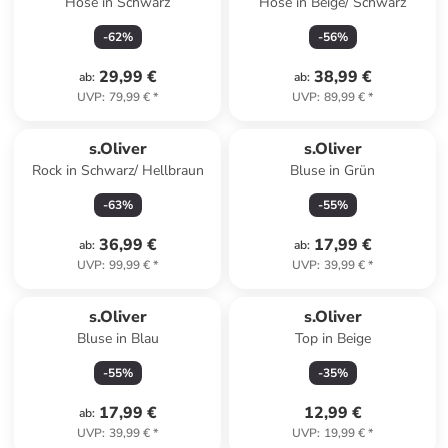
Hose in Schwarz
Hose in Beige/ Schwarz
-
62
%
-
56
%
29,99 €
38,99 €
ab
:
ab
:
UVP
:
79,99 €
*
UVP
:
89,99 €
*
s.Oliver
s.Oliver
Rock in Schwarz/ Hellbraun
Bluse in Grün
-
63
%
-
55
%
36,99 €
17,99 €
ab
:
ab
:
UVP
:
99,99 €
*
UVP
:
39,99 €
*
s.Oliver
s.Oliver
Bluse in Blau
Top in Beige
-
55
%
-
35
%
17,99 €
12,99 €
ab
:
UVP
:
39,99 €
*
UVP
:
19,99 €
*