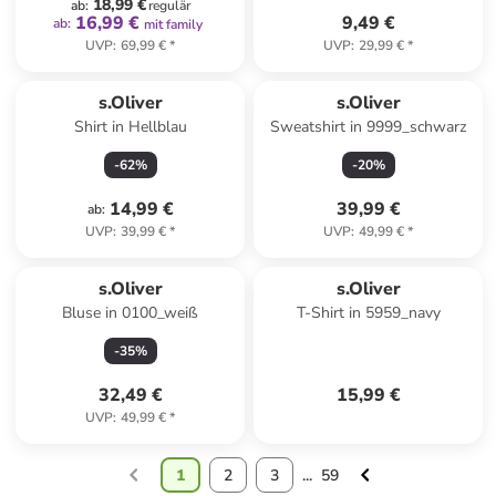
18,99 €
ab
:
regulär
16,99 €
9,49 €
ab
:
mit family
UVP
:
69,99 €
*
UVP
:
29,99 €
*
s.Oliver
s.Oliver
Shirt in Hellblau
Sweatshirt in 9999_schwarz
-
62
%
-
20
%
14,99 €
39,99 €
ab
:
UVP
:
39,99 €
*
UVP
:
49,99 €
*
s.Oliver
s.Oliver
Bluse in 0100_weiß
T-Shirt in 5959_navy
-
35
%
32,49 €
15,99 €
UVP
:
49,99 €
*
1
2
3
...
59