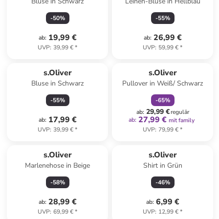
Bluse in Schwarz
Leinen-Bluse in Hellblau
-
50
%
-
55
%
19,99 €
26,99 €
ab
:
ab
:
UVP
:
39,99 €
*
UVP
:
59,99 €
*
family
rabatt
s.Oliver
s.Oliver
Bluse in Schwarz
Pullover in Weiß/ Schwarz
-
55
%
-
65
%
29,99 €
ab
:
regulär
17,99 €
27,99 €
ab
:
ab
:
mit family
UVP
:
39,99 €
*
UVP
:
79,99 €
*
s.Oliver
s.Oliver
Marlenehose in Beige
Shirt in Grün
-
58
%
-
46
%
28,99 €
6,99 €
ab
:
ab
:
UVP
:
69,99 €
*
UVP
:
12,99 €
*