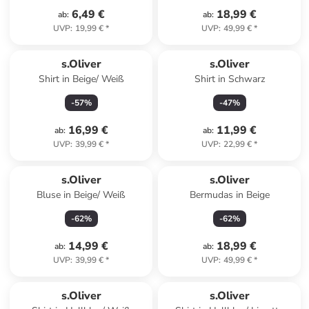
6,49 €
18,99 €
ab
:
ab
:
UVP
:
19,99 €
*
UVP
:
49,99 €
*
s.Oliver
s.Oliver
Shirt in Beige/ Weiß
Shirt in Schwarz
-
57
%
-
47
%
16,99 €
11,99 €
ab
:
ab
:
UVP
:
39,99 €
*
UVP
:
22,99 €
*
s.Oliver
s.Oliver
Bluse in Beige/ Weiß
Bermudas in Beige
-
62
%
-
62
%
14,99 €
18,99 €
ab
:
ab
:
UVP
:
39,99 €
*
UVP
:
49,99 €
*
s.Oliver
s.Oliver