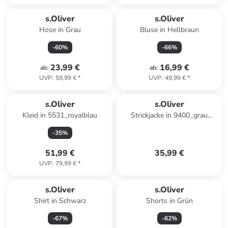
s.Oliver
s.Oliver
Hose in Grau
Bluse in Hellbraun
-
60
%
-
66
%
23,99 €
16,99 €
ab
:
ab
:
UVP
:
59,99 €
*
UVP
:
49,99 €
*
s.Oliver
s.Oliver
Kleid in 5531_royalblau
Strickjacke in 9400_grau
meliert
-
35
%
51,99 €
35,99 €
UVP
:
79,99 €
*
s.Oliver
s.Oliver
Shirt in Schwarz
Shorts in Grün
-
67
%
-
62
%