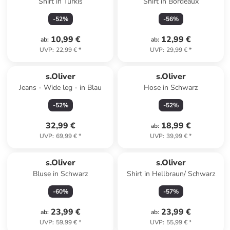
Shirt in Türkis
Shirt in Bordeaux
-
52
%
-
56
%
10,99 €
12,99 €
ab
:
ab
:
UVP
:
22,99 €
*
UVP
:
29,99 €
*
s.Oliver
s.Oliver
Jeans - Wide leg - in Blau
Hose in Schwarz
-
52
%
-
52
%
32,99 €
18,99 €
ab
:
UVP
:
69,99 €
*
UVP
:
39,99 €
*
s.Oliver
s.Oliver
Bluse in Schwarz
Shirt in Hellbraun/ Schwarz
-
60
%
-
57
%
23,99 €
23,99 €
ab
:
ab
:
UVP
:
59,99 €
*
UVP
:
55,99 €
*