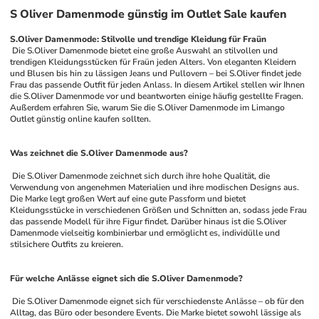
S Oliver Damenmode günstig im Outlet Sale kaufen
S.Oliver Damenmode: Stilvolle und trendige Kleidung für Fraün
 Die S.Oliver Damenmode bietet eine große Auswahl an stilvollen und 
trendigen Kleidungsstücken für Fraün jeden Alters. Von eleganten Kleidern 
und Blusen bis hin zu lässigen Jeans und Pullovern – bei S.Oliver findet jede 
Frau das passende Outfit für jeden Anlass. In diesem Artikel stellen wir Ihnen 
die S.Oliver Damenmode vor und beantworten einige häufig gestellte Fragen. 
Außerdem erfahren Sie, warum Sie die S.Oliver Damenmode im Limango 
Outlet günstig online kaufen sollten.
Was zeichnet die S.Oliver Damenmode aus?
 Die S.Oliver Damenmode zeichnet sich durch ihre hohe Qualität, die 
Verwendung von angenehmen Materialien und ihre modischen Designs aus. 
Die Marke legt großen Wert auf eine gute Passform und bietet 
Kleidungsstücke in verschiedenen Größen und Schnitten an, sodass jede Frau 
das passende Modell für ihre Figur findet. Darüber hinaus ist die S.Oliver 
Damenmode vielseitig kombinierbar und ermöglicht es, individülle und 
stilsichere Outfits zu kreieren.
Für welche Anlässe eignet sich die S.Oliver Damenmode?
 Die S.Oliver Damenmode eignet sich für verschiedenste Anlässe – ob für den 
Alltag, das Büro oder besondere Events. Die Marke bietet sowohl lässige als 