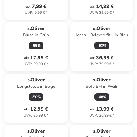
7,99 €
14,99 €
ab
:
ab
:
UVP
:
9,99 €
*
UVP
:
39,99 €
*
s.Oliver
s.Oliver
Bluse in Grün
Jeans - Relaxed fit - in Blau
-
55
%
-
53
%
17,99 €
36,99 €
ab
:
ab
:
UVP
:
39,99 €
*
UVP
:
79,99 €
*
s.Oliver
s.Oliver
Longsleeve in Beige
Soft-BH in Weiß
-
50
%
-
48
%
12,99 €
13,99 €
ab
:
ab
:
UVP
:
25,99 €
*
UVP
:
26,99 €
*
Reserviert
s.Oliver
s.Oliver