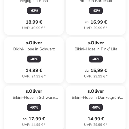
Negligé in Rosa
Bluse in Bordeaux
-
62
%
-
43
%
18,99 €
16,99 €
ab
:
UVP
:
49,99 €
*
UVP
:
29,99 €
*
s.Oliver
s.Oliver
Bikini-Hose in Schwarz
Bikini-Hose in Pink/ Lila
-
40
%
-
46
%
14,99 €
15,99 €
ab
:
UVP
:
24,99 €
*
UVP
:
29,99 €
*
s.Oliver
s.Oliver
Bikini-Hose in Schwarz/
Bikini-Hose in Dunkelgrün/
Hellblau/ Koralle
Creme
-
60
%
-
50
%
17,99 €
14,99 €
ab
:
UVP
:
44,99 €
*
UVP
:
29,99 €
*