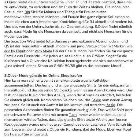
s.Oliver bietet viele unterschiedliche Linien an und ist stets bestrebt, diese neu 
zu entwickeln, zu verändern und am Puls der Zeit zu bleiben. Die Modelinien 
Casual Men 
Big
 Size für Männer und Triangle für Frauen bieten 
modebewussten starken Männern und Frauen ihre ganz eigene Kollektion an. 
Mode, die eben auch jenseits von Konfektionsgröße 34 aktuell und modern ist. 
Und das von der Unterwäsche bis zur Oberbekleidung. S.Oliver findet nämlich 
auch, dass Mode für die Menschen da sein soll und nicht die Menschen für die 
Modeindustrie.
Die Selection Welt bietet tolle Business- und exklusive Abendmode an und 
QS ist der Trendsetter – aktuell, modern und jung. Vergleichbar mit Marken wie 
edc by Esprit
 oder 
Vero Moda
 Bei der Casual Modelinie finden Sie für die ganze 
Familie das Passende – für jeden Anlass und in allen Größen. Sogar für die 
Kleinsten hat s.Oliver eine Kollektion herausgebracht, die sich passenderweise 
„just arrived“ nennt. Schon ab Größe 50/56 gibt es das passende Modell.
S.Oliver Mode günstig im Online Shop kaufen
Hier kann man sich entspannt seine komplette eigene Kollektion 
zusammenstellen. Die 
Jeans
 und einige angesagte Shirts für den entspannten 
Freizeitlook und die passende Strickjacke, wenn es am Abend kühler wird. Das 
festliche 
kurze Kleid
 oder den 
Anzug
, wenn der Anlass es erfordert, bestellen 
Sie einfach gleich mit. Kombinieren Sie doch mal das 
Sakko
 vom neuen Anzug 
zur Jeans. So ist auch der Auftritt im Job korrekt und trotzdem 
lässig
. Die 
passenden Accessoires finden Sie garantiert auch gleich. Das weiße Shirt oder 
der schwarze Pullover sieht mit neuem 
Tuch
 immer wieder anders aus und 
niemandem wird auffallen, dass das gleiche Shirt letzte Woche zum kurzen 
Rock
 getragen wurde und heute zur 
Cargohose
 oder 
Latzhose
. Vom Schuh bis 
zum Lederarmband bietet s.Oliver ein Rundumpaket der Mode. Eben von Kopf 
bis Fuß auf Sie eingestellt.