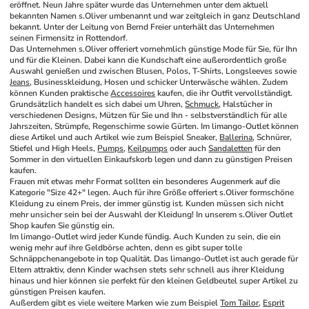
eröffnet. Neun Jahre später wurde das Unternehmen unter dem aktuell 
bekannten Namen s.Oliver umbenannt und war zeitgleich in ganz Deutschland 
bekannt. Unter der Leitung von Bernd Freier unterhält das Unternehmen 
seinen Firmensitz in Rottendorf.
Das Unternehmen s.Oliver offeriert vornehmlich günstige Mode für Sie, für Ihn 
und für die Kleinen. Dabei kann die Kundschaft eine außerordentlich große 
Auswahl genießen und zwischen Blusen, Polos, T-Shirts, Longsleeves sowie 
Jeans
, Businesskleidung, Hosen und schicker Unterwäsche wählen. Zudem 
können Kunden praktische 
Accessoires
 kaufen, die ihr Outfit vervollständigt. 
Grundsätzlich handelt es sich dabei um Uhren, 
Schmuck
, Halstücher in 
verschiedenen Designs, Mützen für Sie und Ihn - selbstverständlich für alle 
Jahrszeiten, Strümpfe, Regenschirme sowie Gürten. Im limango-Outlet können 
diese Artikel und auch Artikel wie zum Beispiel Sneaker, 
Ballerina
, Schnürer, 
Stiefel und High Heels, 
Pumps
, 
Keilpumps
 oder auch 
Sandaletten
 für den 
Sommer in den virtuellen Einkaufskorb legen und dann zu günstigen Preisen 
kaufen.
Frauen mit etwas mehr Format sollten ein besonderes Augenmerk auf die 
Kategorie "Size 42+" legen. Auch für ihre Größe offeriert s.Oliver formschöne 
Kleidung zu einem Preis, der immer günstig ist. Kunden müssen sich nicht 
mehr unsicher sein bei der Auswahl der Kleidung! In unserem s.Oliver Outlet 
Shop kaufen Sie günstig ein.
Im limango-Outlet wird jeder Kunde fündig. Auch Kunden zu sein, die ein 
wenig mehr auf ihre Geldbörse achten, denn es gibt super tolle 
Schnäppchenangebote in top Qualität. Das limango-Outlet ist auch gerade für 
Eltern attraktiv, denn Kinder wachsen stets sehr schnell aus ihrer Kleidung 
hinaus und hier können sie perfekt für den kleinen Geldbeutel super Artikel zu 
günstigen Preisen kaufen.
Außerdem gibt es viele weitere Marken wie zum Beispiel 
Tom Tailor
, 
Esprit