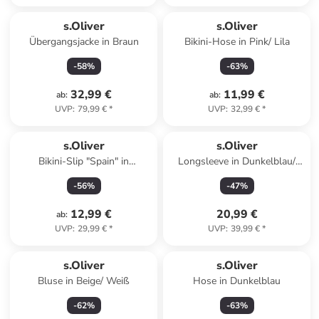
s.Oliver
s.Oliver
Übergangsjacke in Braun
Bikini-Hose in Pink/ Lila
-
58
%
-
63
%
32,99 €
11,99 €
ab
:
ab
:
UVP
:
79,99 €
*
UVP
:
32,99 €
*
s.Oliver
s.Oliver
Bikini-Slip "Spain" in
Longsleeve in Dunkelblau/
Dunkelblau
Weiß
-
56
%
-
47
%
12,99 €
20,99 €
ab
:
UVP
:
29,99 €
*
UVP
:
39,99 €
*
s.Oliver
s.Oliver
Bluse in Beige/ Weiß
Hose in Dunkelblau
-
62
%
-
63
%