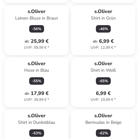
s.Oliver
s.Oliver
Leinen-Bluse in Braun
Shirt in Grün
-
56
%
-
46
%
25,99 €
6,99 €
ab
:
ab
:
UVP
:
59,99 €
*
UVP
:
12,99 €
*
s.Oliver
s.Oliver
Hose in Blau
Shirt in Weiß
-
55
%
-
65
%
17,99 €
6,99 €
ab
:
UVP
:
39,99 €
*
UVP
:
19,99 €
*
s.Oliver
s.Oliver
Shirt in Dunkelblau
Bermudas in Beige
-
63
%
-
62
%