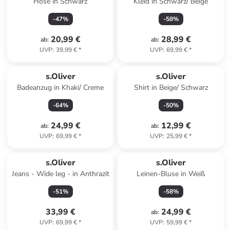
Hose in Schwarz
Kleid in Schwarz/ Beige
-
47
%
-
58
%
20,99 €
28,99 €
ab
:
ab
:
UVP
:
39,99 €
*
UVP
:
69,99 €
*
s.Oliver
s.Oliver
Badeanzug in Khaki/ Creme
Shirt in Beige/ Schwarz
-
64
%
-
50
%
24,99 €
12,99 €
ab
:
ab
:
UVP
:
69,99 €
*
UVP
:
25,99 €
*
s.Oliver
s.Oliver
Jeans - Wide leg - in Anthrazit
Leinen-Bluse in Weiß
-
51
%
-
58
%
33,99 €
24,99 €
ab
:
UVP
:
69,99 €
*
UVP
:
59,99 €
*