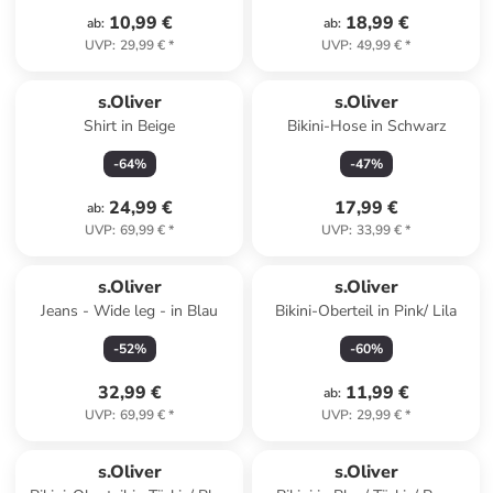
10,99 €
18,99 €
ab
:
ab
:
UVP
:
29,99 €
*
UVP
:
49,99 €
*
s.Oliver
s.Oliver
Shirt in Beige
Bikini-Hose in Schwarz
-
64
%
-
47
%
24,99 €
17,99 €
ab
:
UVP
:
69,99 €
*
UVP
:
33,99 €
*
s.Oliver
s.Oliver
Jeans - Wide leg - in Blau
Bikini-Oberteil in Pink/ Lila
-
52
%
-
60
%
32,99 €
11,99 €
ab
:
UVP
:
69,99 €
*
UVP
:
29,99 €
*
s.Oliver
s.Oliver