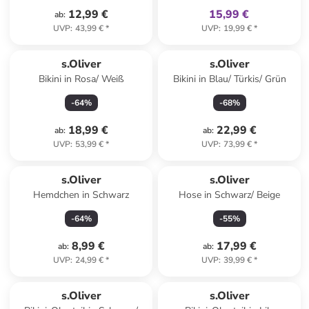
12,99 €
15,99 €
ab
:
UVP
:
43,99 €
*
UVP
:
19,99 €
*
s.Oliver
s.Oliver
Bikini in Rosa/ Weiß
Bikini in Blau/ Türkis/ Grün
-
64
%
-
68
%
18,99 €
22,99 €
ab
:
ab
:
UVP
:
53,99 €
*
UVP
:
73,99 €
*
s.Oliver
s.Oliver
Hemdchen in Schwarz
Hose in Schwarz/ Beige
-
64
%
-
55
%
8,99 €
17,99 €
ab
:
ab
:
UVP
:
24,99 €
*
UVP
:
39,99 €
*
family
exklusiv
s.Oliver
s.Oliver