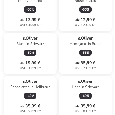
Pullover in Rot
Bluse in Grau
-
50
%
-
56
%
17,99 €
12,99 €
ab
:
ab
:
UVP
:
35,99 €
*
UVP
:
29,99 €
*
s.Oliver
s.Oliver
Bluse in Schwarz
Hemdjacke in Braun
-
50
%
-
55
%
19,99 €
35,99 €
ab
:
ab
:
UVP
:
39,99 €
*
UVP
:
79,99 €
*
s.Oliver
s.Oliver
Sandaletten in Hellbraun
Hose in Schwarz
-
40
%
-
60
%
35,99 €
35,99 €
ab
:
ab
:
UVP
:
59,99 €
*
UVP
:
89,99 €
*