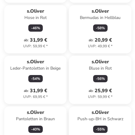
s.Oliver
s.Oliver
Hose in Rot
Bermudas in Hellblau
-
46
%
-
58
%
31,99 €
20,99 €
ab
:
ab
:
UVP
:
59,99 €
*
UVP
:
49,99 €
*
s.Oliver
s.Oliver
Leder-Pantoletten in Beige
Bluse in Rot
-
54
%
-
56
%
31,99 €
25,99 €
ab
:
ab
:
UVP
:
69,95 €
*
UVP
:
59,99 €
*
s.Oliver
s.Oliver
Pantoletten in Braun
Push-up-BH in Schwarz
-
40
%
-
55
%