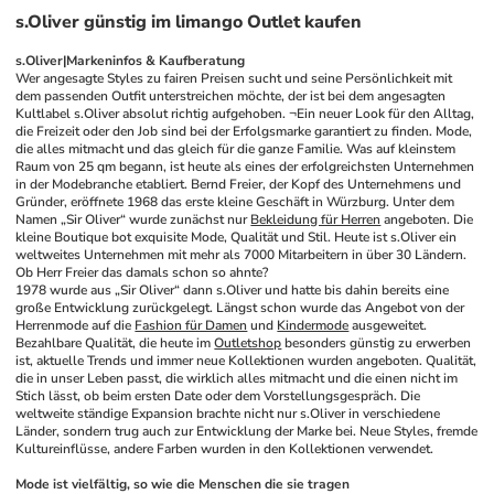
s.Oliver günstig im limango Outlet kaufen
s.Oliver|Markeninfos & Kaufberatung
Wer angesagte Styles zu fairen Preisen sucht und seine Persönlichkeit mit 
dem passenden Outfit unterstreichen möchte, der ist bei dem angesagten 
Kultlabel s.Oliver absolut richtig aufgehoben. ¬Ein neuer Look für den Alltag, 
die Freizeit oder den Job sind bei der Erfolgsmarke garantiert zu finden. Mode, 
die alles mitmacht und das gleich für die ganze Familie. Was auf kleinstem 
Raum von 25 qm begann, ist heute als eines der erfolgreichsten Unternehmen 
in der Modebranche etabliert. Bernd Freier, der Kopf des Unternehmens und 
Gründer, eröffnete 1968 das erste kleine Geschäft in Würzburg. Unter dem 
Namen „Sir Oliver“ wurde zunächst nur 
Bekleidung für Herren
 angeboten. Die 
kleine Boutique bot exquisite Mode, Qualität und Stil. Heute ist s.Oliver ein 
weltweites Unternehmen mit mehr als 7000 Mitarbeitern in über 30 Ländern. 
Ob Herr Freier das damals schon so ahnte?
1978 wurde aus „Sir Oliver“ dann s.Oliver und hatte bis dahin bereits eine 
große Entwicklung zurückgelegt. Längst schon wurde das Angebot von der 
Herrenmode auf die 
Fashion für Damen
 und 
Kindermode
 ausgeweitet. 
Bezahlbare Qualität, die heute im 
Outletshop
 besonders günstig zu erwerben 
ist, aktuelle Trends und immer neue Kollektionen wurden angeboten. Qualität, 
die in unser Leben passt, die wirklich alles mitmacht und die einen nicht im 
Stich lässt, ob beim ersten Date oder dem Vorstellungsgespräch. Die 
weltweite ständige Expansion brachte nicht nur s.Oliver in verschiedene 
Länder, sondern trug auch zur Entwicklung der Marke bei. Neue Styles, fremde 
Kultureinflüsse, andere Farben wurden in den Kollektionen verwendet. 
Mode ist vielfältig, so wie die Menschen die sie tragen