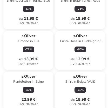
Bikini-Oberteil in Türkis/ Blau
Bikini in Blau/ Türkis/ Rosa
-
60
%
-
71
%
11,99 €
19,99 €
ab
:
ab
:
UVP
:
29,99 €
*
UVP
:
68,99 €
*
s.Oliver
s.Oliver
Kimono in Lila
Bikini-Hose in Dunkelgrün/
Creme
-
72
%
-
60
%
13,99 €
12,99 €
ab
:
ab
:
UVP
:
49,99 €
*
UVP
:
32,99 €
*
s.Oliver
s.Oliver
Pantoletten in Beige
Shirt in Beige/ Weiß
-
42
%
-
60
%
22,99 €
15,99 €
ab
:
UVP
:
39,99 €
*
UVP
:
39,99 €
*