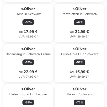
s.Oliver
s.Oliver
Hose in Schwarz
Pantoletten in Schwarz/
Beige/ Hellbraun
-
60
%
-
42
%
17,99 €
22,99 €
ab
:
ab
:
UVP
:
45,99 €
*
UVP
:
39,99 €
*
s.Oliver
s.Oliver
Badeanzug in Schwarz/ Creme
Push-Up-BH in Schwarz
-
69
%
-
57
%
22,99 €
16,99 €
ab
:
ab
:
UVP
:
74,99 €
*
UVP
:
39,99 €
*
s.Oliver
s.Oliver
Badeanzug in Dunkelblau
Bikini in Schwarz
-
58
%
-
72
%