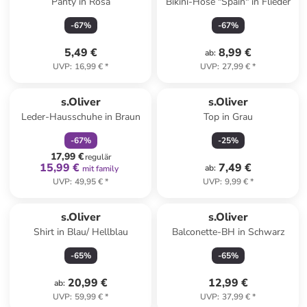
Panty in Rosa
Bikini-Hose "Spain" in Flieder
-
67
%
-
67
%
5,49 €
8,99 €
ab
:
UVP
:
16,99 €
*
UVP
:
27,99 €
*
family
rabatt
s.Oliver
s.Oliver
Leder-Hausschuhe in Braun
Top in Grau
-
67
%
-
25
%
17,99 €
regulär
15,99 €
7,49 €
ab
:
mit family
UVP
:
49,95 €
*
UVP
:
9,99 €
*
s.Oliver
s.Oliver
Shirt in Blau/ Hellblau
Balconette-BH in Schwarz
-
65
%
-
65
%
20,99 €
12,99 €
ab
:
UVP
:
59,99 €
*
UVP
:
37,99 €
*