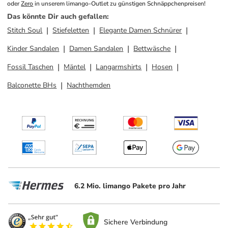
oder 
Zero
 in unserem limango-Outlet zu günstigen Schnäppchenpreisen!
Das könnte Dir auch gefallen
:
Stitch Soul
Stiefeletten
Elegante Damen Schnürer
Kinder Sandalen
Damen Sandalen
Bettwäsche
Fossil Taschen
Mäntel
Langarmshirts
Hosen
Balconette BHs
Nachthemden
6.2 Mio. limango Pakete pro Jahr
Sichere Verbindung