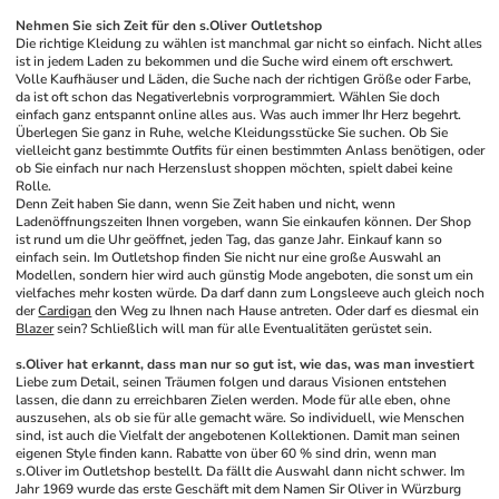
Nehmen Sie sich Zeit für den s.Oliver Outletshop
Die richtige Kleidung zu wählen ist manchmal gar nicht so einfach. Nicht alles 
ist in jedem Laden zu bekommen und die Suche wird einem oft erschwert. 
Volle Kaufhäuser und Läden, die Suche nach der richtigen Größe oder Farbe, 
da ist oft schon das Negativerlebnis vorprogrammiert. Wählen Sie doch 
einfach ganz entspannt online alles aus. Was auch immer Ihr Herz begehrt. 
Überlegen Sie ganz in Ruhe, welche Kleidungsstücke Sie suchen. Ob Sie 
vielleicht ganz bestimmte Outfits für einen bestimmten Anlass benötigen, oder 
ob Sie einfach nur nach Herzenslust shoppen möchten, spielt dabei keine 
Rolle.
Denn Zeit haben Sie dann, wenn Sie Zeit haben und nicht, wenn 
Ladenöffnungszeiten Ihnen vorgeben, wann Sie einkaufen können. Der Shop 
ist rund um die Uhr geöffnet, jeden Tag, das ganze Jahr. Einkauf kann so 
einfach sein. Im Outletshop finden Sie nicht nur eine große Auswahl an 
Modellen, sondern hier wird auch günstig Mode angeboten, die sonst um ein 
vielfaches mehr kosten würde. Da darf dann zum Longsleeve auch gleich noch 
der 
Cardigan
 den Weg zu Ihnen nach Hause antreten. Oder darf es diesmal ein 
Blazer
 sein? Schließlich will man für alle Eventualitäten gerüstet sein.
s.Oliver hat erkannt, dass man nur so gut ist, wie das, was man investiert
Liebe zum Detail, seinen Träumen folgen und daraus Visionen entstehen 
lassen, die dann zu erreichbaren Zielen werden. Mode für alle eben, ohne 
auszusehen, als ob sie für alle gemacht wäre. So individuell, wie Menschen 
sind, ist auch die Vielfalt der angebotenen Kollektionen. Damit man seinen 
eigenen Style finden kann. Rabatte von über 60 % sind drin, wenn man 
s.Oliver im Outletshop bestellt. Da fällt die Auswahl dann nicht schwer. Im 
Jahr 1969 wurde das erste Geschäft mit dem Namen Sir Oliver in Würzburg 