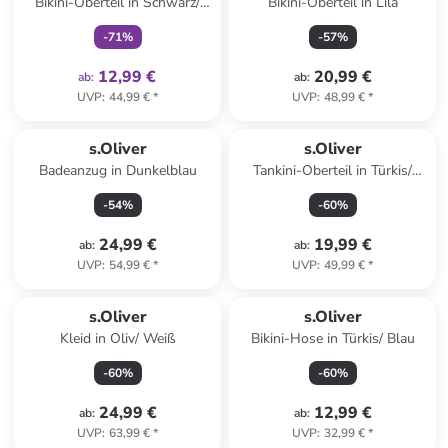
Bikini-Oberteil in Schwarz/
Bikini-Oberteil in Lila
Creme
-
71
%
-
57
%
12,99 €
20,99 €
ab
:
ab
:
UVP
:
44,99 €
*
UVP
:
48,99 €
*
s.Oliver
s.Oliver
Badeanzug in Dunkelblau
Tankini-Oberteil in Türkis/
Blau
-
54
%
-
60
%
24,99 €
19,99 €
ab
:
ab
:
UVP
:
54,99 €
*
UVP
:
49,99 €
*
s.Oliver
s.Oliver
Kleid in Oliv/ Weiß
Bikini-Hose in Türkis/ Blau
-
60
%
-
60
%
24,99 €
12,99 €
ab
:
ab
:
UVP
:
63,99 €
*
UVP
:
32,99 €
*