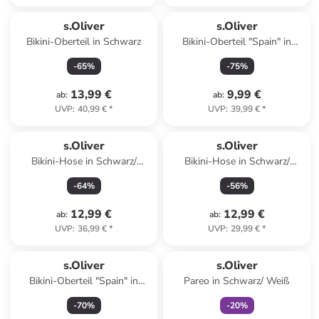
s.Oliver
s.Oliver
Bikini-Oberteil in Schwarz
Bikini-Oberteil "Spain" in
Dunkelblau
-
65
%
-
75
%
13,99 €
9,99 €
ab
:
ab
:
UVP
:
40,99 €
*
UVP
:
39,99 €
*
s.Oliver
s.Oliver
Bikini-Hose in Schwarz/
Bikini-Hose in Schwarz/
Creme
Creme
-
64
%
-
56
%
12,99 €
12,99 €
ab
:
ab
:
UVP
:
36,99 €
*
UVP
:
29,99 €
*
family
exklusiv
s.Oliver
s.Oliver
Bikini-Oberteil "Spain" in
Pareo in Schwarz/ Weiß
Dunkelblau
-
70
%
-
20
%