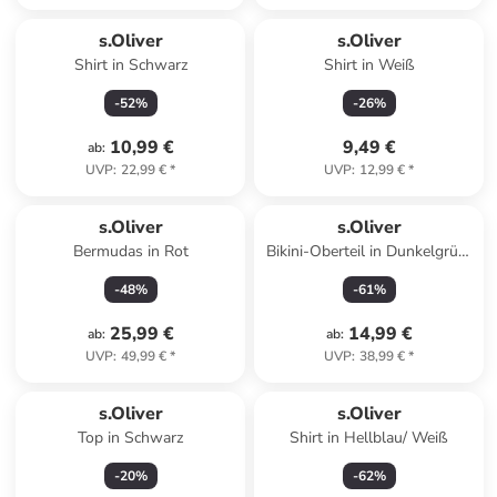
s.Oliver
s.Oliver
Shirt in Schwarz
Shirt in Weiß
-
52
%
-
26
%
10,99 €
9,49 €
ab
:
UVP
:
22,99 €
*
UVP
:
12,99 €
*
s.Oliver
s.Oliver
Bermudas in Rot
Bikini-Oberteil in Dunkelgrün/
Creme
-
48
%
-
61
%
25,99 €
14,99 €
ab
:
ab
:
UVP
:
49,99 €
*
UVP
:
38,99 €
*
s.Oliver
s.Oliver
Top in Schwarz
Shirt in Hellblau/ Weiß
-
20
%
-
62
%