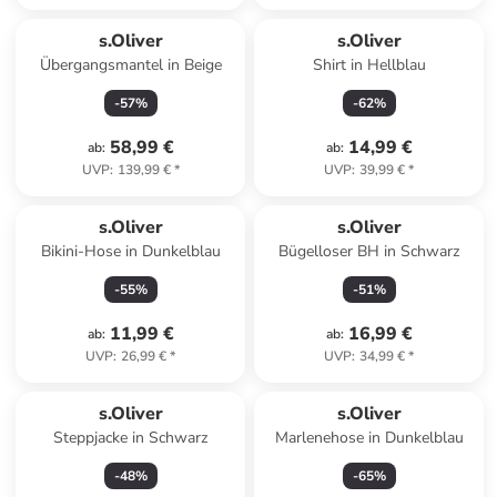
s.Oliver
s.Oliver
Übergangsmantel in Beige
Shirt in Hellblau
-
57
%
-
62
%
58,99 €
14,99 €
ab
:
ab
:
UVP
:
139,99 €
*
UVP
:
39,99 €
*
s.Oliver
s.Oliver
Bikini-Hose in Dunkelblau
Bügelloser BH in Schwarz
-
55
%
-
51
%
11,99 €
16,99 €
ab
:
ab
:
UVP
:
26,99 €
*
UVP
:
34,99 €
*
s.Oliver
s.Oliver
Steppjacke in Schwarz
Marlenehose in Dunkelblau
-
48
%
-
65
%