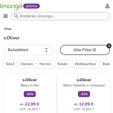
family
Shop
s.Oliver
1
Beliebtheit
Alle Filter
SALE
Damen
Herren
Kinder
Weihnachten
Babys
family
exklusiv
family
exklusiv
s.Oliver
s.Oliver
Bikini in Rot
Bikini-Oberteil in Schwarz/
Creme
-
65
%
-
62
%
22,99 €
12,99 €
ab
:
ab
:
UVP
:
65,99 €
*
UVP
:
34,99 €
*