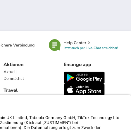
Help Center
ichere Verbindung
Jetzt auch per Live-Chat erreichbar!
Aktionen
limango app
Aktuell
Demnächst
Travel
Reiseangebote