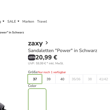
g
SALE
Marken
Travel
ower" in Schwarz
zaxy
Sandaletten "Power" in Schwarz
20,99 €
-
65
%
UVP
:
59,99 €
*
inkl. MwSt.
Größe
Nur noch 1 verfügbar
37
39
40
35/36
38
41/42
Color