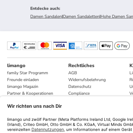
Entdecke auch
:
Damen Sandalen
|
Damen Sandaletten
|
Hohe Damen San
limango
Rechtliches
K
family Star Programm
AGB
L
Freunde einladen
Widerrufsbelehrung
R
limango Magazin
Datenschutz
U
Partner & Kooperationen
Compliance
V
Jobs
Impressum
G
Presse
Privatsphäre-Einstellungen
Mediadaten
Geschenkgutscheinbedingungen