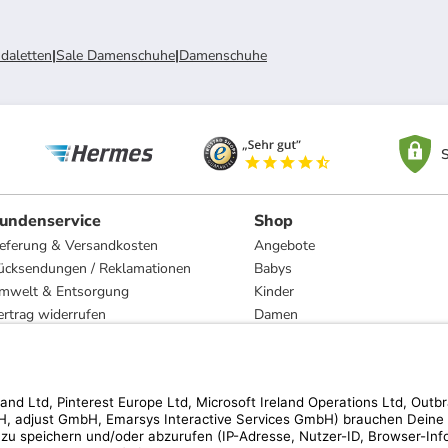
daletten
|
Sale Damenschuhe
|
Damenschuhe
S
undenservice
Shop
ieferung & Versandkosten
Angebote
ücksendungen / Reklamationen
Babys
mwelt & Entsorgung
Kinder
ertrag widerrufen
Damen
esetzliche Gewährleistung und Reparatur
Herren
Wohnen
Trachten
Marken