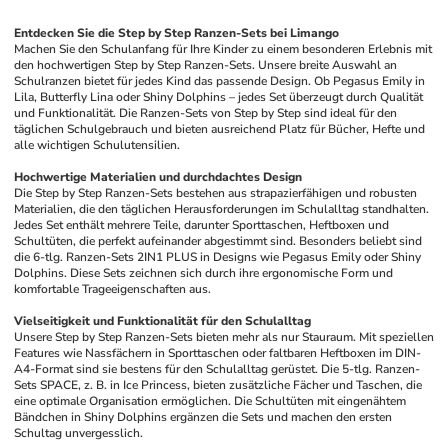
Entdecken Sie die Step by Step Ranzen-Sets bei Limango
Machen Sie den Schulanfang für Ihre Kinder zu einem besonderen Erlebnis mit 
den hochwertigen Step by Step Ranzen-Sets. Unsere breite Auswahl an 
Schulranzen bietet für jedes Kind das passende Design. Ob Pegasus Emily in 
Lila, Butterfly Lina oder Shiny Dolphins – jedes Set überzeugt durch Qualität 
und Funktionalität. Die Ranzen-Sets von Step by Step sind ideal für den 
täglichen Schulgebrauch und bieten ausreichend Platz für Bücher, Hefte und 
alle wichtigen Schulutensilien.
Hochwertige Materialien und durchdachtes Design
Die Step by Step Ranzen-Sets bestehen aus strapazierfähigen und robusten 
Materialien, die den täglichen Herausforderungen im Schulalltag standhalten. 
Jedes Set enthält mehrere Teile, darunter Sporttaschen, Heftboxen und 
Schultüten, die perfekt aufeinander abgestimmt sind. Besonders beliebt sind 
die 6-tlg. Ranzen-Sets 2IN1 PLUS in Designs wie Pegasus Emily oder Shiny 
Dolphins. Diese Sets zeichnen sich durch ihre ergonomische Form und 
komfortable Trageeigenschaften aus.
Vielseitigkeit und Funktionalität für den Schulalltag
Unsere Step by Step Ranzen-Sets bieten mehr als nur Stauraum. Mit speziellen 
Features wie Nassfächern in Sporttaschen oder faltbaren Heftboxen im DIN-
A4-Format sind sie bestens für den Schulalltag gerüstet. Die 5-tlg. Ranzen-
Sets SPACE, z. B. in Ice Princess, bieten zusätzliche Fächer und Taschen, die 
eine optimale Organisation ermöglichen. Die Schultüten mit eingenähtem 
Bändchen in Shiny Dolphins ergänzen die Sets und machen den ersten 
Schultag unvergesslich.