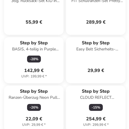
3tlg. Rucksack-Set KID in
FIT Schulranzen-Set Pretty
Tractor Freddy
Unicorn Nuala 5-tlg. in lila
55,99 €
289,99 €
Step by Step
Step by Step
BASIS, 4-teilig in Purple
Easy Belt Sicherheits-
Konfetti
Hüftgurt 53 cm in Petrol Blue
-
28
%
142,99 €
29,99 €
UVP
:
199,99 €
*
Step by Step
Step by Step
Ranzen-Überzug Neon Pull-
CLOUD REFLECT
Over für SPACE in Gelb
Schulranzen-Set Rocket Novo
-
26
%
-
15
%
5-tlg. in blau
22,09 €
254,99 €
UVP
:
29,99 €
*
UVP
:
299,99 €
*