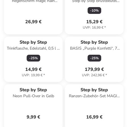
Regenschirm Magic Rain
Step by Step Brustbeutel
EFFECT in Berry
"Dolphin Lana"
-
10
%
26,99 €
15,29 €
UVP
:
16,99 €
*
Step by Step
Step by Step
Trinkflasche, Edelstahl, 0,5 l in
BASIS „Purple Konfetti“, 7-
Blue & Yellow
teilig, lila in Purple Konfetti
-
25
%
-
25
%
14,99 €
179,99 €
UVP
:
19,99 €
*
UVP
:
242,96 €
*
Step by Step
Step by Step
Neon Pull-Over in Gelb
Ranzen-Zubehör-Set MAGIC
MAGS in Sweet Unicorn
Nuala
9,99 €
16,99 €