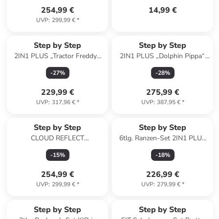
254,99 €
14,99 €
UVP
:
299,99 €
*
Step by Step
Step by Step
2IN1 PLUS „Tractor Freddy“,
2IN1 PLUS „Dolphin Pippa“,
9-teilig, blau in Tractor Freddy
10-teilig, blau in Dolphin
-
27
%
-
28
%
Pippa
229,99 €
275,99 €
UVP
:
317,96 €
*
UVP
:
387,95 €
*
Step by Step
Step by Step
CLOUD REFLECT
6tlg. Ranzen-Set 2IN1 PLUS
Schulranzen-Set Seashell
in Tractor Freddy
-
15
%
-
18
%
Pearl 5-tlg. in blau
254,99 €
226,99 €
UVP
:
299,99 €
*
UVP
:
279,99 €
*
Step by Step
Step by Step