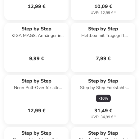
12,99 €
10,09 €
UVP
:
12,99 €
*
Step by Step
Step by Step
KIGA MAGS, Anhänger in
Heftbox mit Tragegriff,
Little Unicorn Nuala
transparent, bis DIN A4 in
Transparent
9,99 €
7,99 €
Step by Step
Step by Step
Neon Pull-Over für alle
Step by Step Edelstahl-
Modelle (außer Circle) in Grün
Lunchbox „Wild Horse”
-
10
%
12,99 €
31,49 €
UVP
:
34,99 €
*
Step by Step
Step by Step