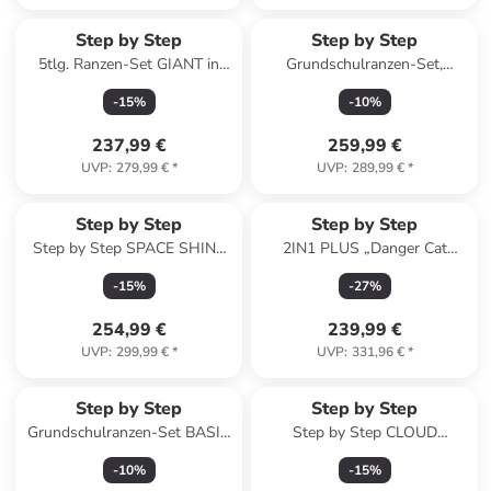
Step by Step
Step by Step
5tlg. Ranzen-Set GIANT in
Grundschulranzen-Set,
Mermaid Lola
CLOUD "Pegasus Liv" 5-teilig
-
15
%
-
10
%
in Lila
237,99 €
259,99 €
UVP
:
279,99 €
*
UVP
:
289,99 €
*
Step by Step
Step by Step
Step by Step SPACE SHINE
2IN1 PLUS „Danger Cat
Schulranzen-Set "Dino Night
Chiko“, 9-teilig, grün in Danger
-
15
%
-
27
%
Tyro", 5-teilig
Cat Chiko
254,99 €
239,99 €
UVP
:
299,99 €
*
UVP
:
331,96 €
*
Step by Step
Step by Step
Grundschulranzen-Set BASIS
Step by Step CLOUD
"Green Graphics" 4-teilig in
Schulranzen-Set "Dog Basty",
-
10
%
-
15
%
Grün
5-teilig