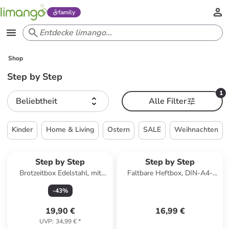
family
Shop
Step by Step
1
Beliebtheit
Alle Filter
Kinder
Home & Living
Ostern
SALE
Weihnachten
Step by Step
Step by Step
Brotzeitbox Edelstahl, mit
Faltbare Heftbox, DIN-A4-
Trennwand in Blue & Yellow
Format in Grau / Transparent
-
43
%
19,90 €
16,99 €
UVP
:
34,99 €
*