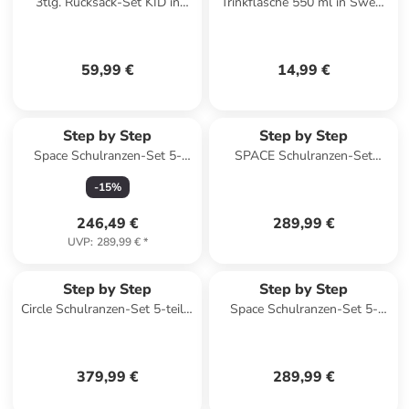
3tlg. Rucksack-Set KID in
Trinkflasche 550 ml in Sweet
Dino Night Tyro
Mermaid
59,99 €
14,99 €
Step by Step
Step by Step
Space Schulranzen-Set 5-
SPACE Schulranzen-Set
teilig in Wild Horse Ronja
Pretty Unicorn Nuala 5-tlg. in
-
15
%
lila
246,49 €
289,99 €
UVP
:
289,99 €
*
Step by Step
Step by Step
Circle Schulranzen-Set 5-teilig
Space Schulranzen-Set 5-
in Lovely Unicorn Nuala
teilig in Cat Lilly
379,99 €
289,99 €