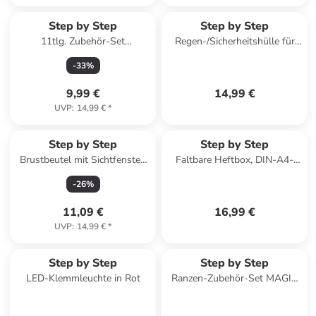
Step by Step
Step by Step
11tlg. Zubehör-Set
Regen-/Sicherheitshülle für
reflektierendes Sticker-Set in
Step by Step Schulranz in
-
33
%
Blue
Neonpink
9,99 €
14,99 €
UVP
:
14,99 €
*
Step by Step
Step by Step
Brustbeutel mit Sichtfenster,
Faltbare Heftbox, DIN-A4-
Kleingeldfach in Horse Lima
Format in Blau / Transparent
-
26
%
11,09 €
16,99 €
UVP
:
14,99 €
*
Step by Step
Step by Step
LED-Klemmleuchte in Rot
Ranzen-Zubehör-Set MAGIC
MAGS in Dolphin Lana