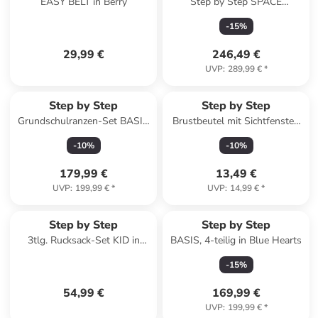
EASY BELT in Berry
Step by Step SPACE
Schulranzen-Set "Pegasus
-
15
%
Emily", 5-teilig
29,99 €
246,49 €
UVP
:
289,99 €
*
Step by Step
Step by Step
Grundschulranzen-Set BASIS
Brustbeutel mit Sichtfenster,
"Pink Bubbles" 4-teilig in Pink
Kleingeldfach in Mermaid
-
10
%
-
10
%
Bella
179,99 €
13,49 €
UVP
:
199,99 €
*
UVP
:
14,99 €
*
Step by Step
Step by Step
3tlg. Rucksack-Set KID in
BASIS, 4-teilig in Blue Hearts
Ninja Yuma
-
15
%
54,99 €
169,99 €
UVP
:
199,99 €
*