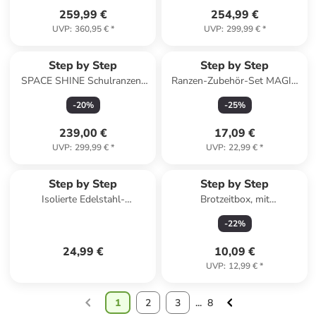
259,99 €
254,99 €
UVP
:
360,95 €
*
UVP
:
299,99 €
*
Step by Step
Step by Step
SPACE SHINE Schulranzen-
Ranzen-Zubehör-Set MAGIC
Set Dino Night Tyro 5-tlg. in
MAGS in
-
20
%
-
25
%
grün
Dinosaurs,Tarbosaurus
239,00 €
17,09 €
UVP
:
299,99 €
*
UVP
:
22,99 €
*
Step by Step
Step by Step
Isolierte Edelstahl-
Brotzeitbox, mit
Trinkflasche in Sweet
Klickverschluss in Dino Tres,
-
22
%
Butterfly
Schwarz
24,99 €
10,09 €
UVP
:
12,99 €
*
1
2
3
...
8