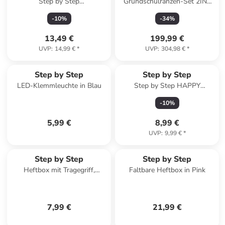
Step by Step
Grundschulranzen-Set 2IN1
Regen-/Sicherheitshülle,
PLUS "Wild T-Rex Taro" 7-tlg.
-
10
%
-
34
%
Medium, Gelb
in Blau/Grün
13,49 €
199,99 €
UVP
:
14,99 €
*
UVP
:
304,98 €
*
Step by Step
Step by Step
LED-Klemmleuchte in Blau
Step by Step HAPPY
CHARMS "Dolphin"
-
10
%
5,99 €
8,99 €
UVP
:
9,99 €
*
Step by Step
Step by Step
Heftbox mit Tragegriff,
Faltbare Heftbox in Pink
transparent, bis DIN A4 in
Blau
7,99 €
21,99 €