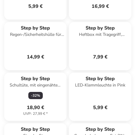
5,99 €
16,99 €
Step by Step
Step by Step
Regen-/Sicherheitshülle für
Heftbox mit Tragegriff,
Step by Step Schulranz in
transparent, bis DIN A4 in
Neongelb
Pink
14,99 €
7,99 €
Step by Step
Step by Step
Schultüte, mit eingenähtem
LED-Klemmleuchte in Pink
Bändchen in Mermaid Bella
-
32
%
18,90 €
5,99 €
UVP
:
27,99 €
*
Step by Step
Step by Step