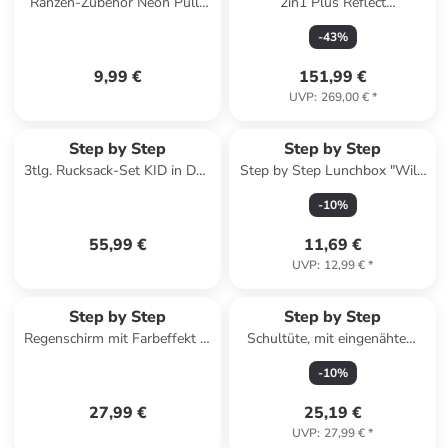
Ranzen-Zubehör Neon Pull-
2in1 Plus Reflect
Over in Pink
Schulranzen-Set 6tlg. in
-
43
%
rainbow colibri
9,99 €
151,99 €
UVP
:
269,00 €
*
Step by Step
Step by Step
3tlg. Rucksack-Set KID in Dog
Step by Step Lunchbox "Wild
Basty
T-Rex Taro", Schwarz
-
10
%
55,99 €
11,69 €
UVP
:
12,99 €
*
Step by Step
Step by Step
Regenschirm mit Farbeffekt in
Schultüte, mit eingenähtem
Neon Pink
Bändchen in Horse Lima
-
10
%
27,99 €
25,19 €
UVP
:
27,99 €
*