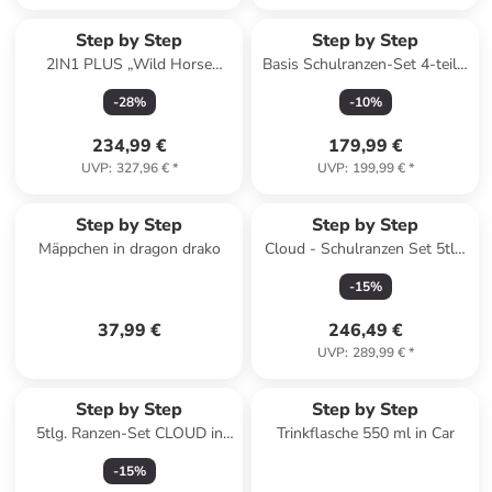
Step by Step
Step by Step
2IN1 PLUS „Wild Horse
Basis Schulranzen-Set 4-teilig
Ronja“, 9-teilig, blau in Wild
in Set „Blue Lines
-
28
%
-
10
%
Horse Ronja
234,99 €
179,99 €
UVP
:
327,96 €
*
UVP
:
199,99 €
*
Step by Step
Step by Step
Mäppchen in dragon drako
Cloud - Schulranzen Set 5tlg.
(Police Truck Charly) in Sweet
-
15
%
Unicorn Nuala
37,99 €
246,49 €
UVP
:
289,99 €
*
Step by Step
Step by Step
5tlg. Ranzen-Set CLOUD in
Trinkflasche 550 ml in Car
Space Craft Spike
-
15
%