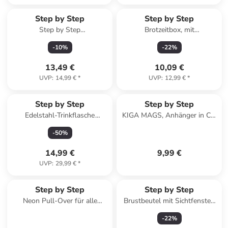
Step by Step
Step by Step
Step by Step
Brotzeitbox, mit
Regen-/Sicherheitshülle,
Klickverschluss in Mermaid
-
10
%
-
22
%
Medium, Pink
Bella, Blau
13,49 €
10,09 €
UVP
:
14,99 €
*
UVP
:
12,99 €
*
Step by Step
Step by Step
Edelstahl-Trinkflasche
KIGA MAGS, Anhänger in Cat
Mermaid Bella in blau
Momo
-
50
%
14,99 €
9,99 €
UVP
:
29,99 €
*
Step by Step
Step by Step
Neon Pull-Over für alle
Brustbeutel mit Sichtfenster,
Modelle (außer Circle) in Pink
Kleingeldfach in Sparkling
-
22
%
Pegasus