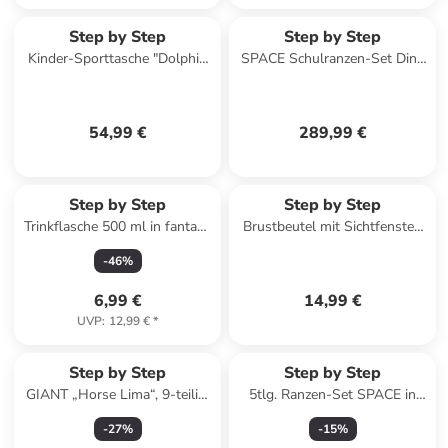
Step by Step
Step by Step
Kinder-Sporttasche "Dolphin
SPACE Schulranzen-Set Dino
Lana" in Blau
Targo 5-tlg. in grün
54,99 €
289,99 €
Step by Step
Step by Step
Trinkflasche 500 ml in fantasy
Brustbeutel mit Sichtfenster,
pegasus
Kleingeldfach in Police Truck
-
46
%
Charly
6,99 €
14,99 €
UVP
:
12,99 €
*
Step by Step
Step by Step
GIANT „Horse Lima“, 9-teilig,
5tlg. Ranzen-Set SPACE in
blau in Horse Lima
Kolibri Kaja
-
27
%
-
15
%