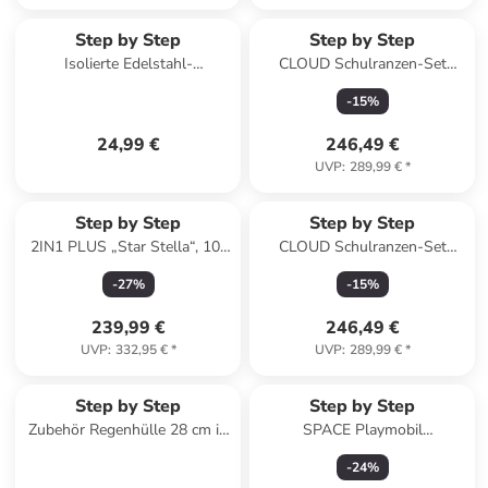
Reserviert
Step by Step
Step by Step
Isolierte Edelstahl-
CLOUD Schulranzen-Set
Trinkflasche in Sweet
Bagger Rocco 5-tlg. in grün
-
15
%
Mermaid
24,99 €
246,49 €
UVP
:
289,99 €
*
Step by Step
Step by Step
2IN1 PLUS „Star Stella“, 10-
CLOUD Schulranzen-Set
teilig, pink in Star Stella
Pegasus Liv 5-tlg. in lila
-
27
%
-
15
%
239,99 €
246,49 €
UVP
:
332,95 €
*
UVP
:
289,99 €
*
Step by Step
Step by Step
Zubehör Regenhülle 28 cm in
SPACE Playmobil
pink
Schulranzen-Set Adventures
-
24
%
of Ayuma Leavi in lila