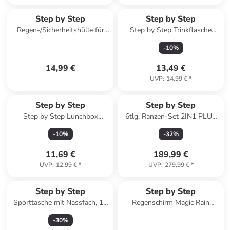
Step by Step
Step by Step
Regen-/Sicherheitshülle für
Step by Step Trinkflasche
Step by Step Schulranz in
"Sweet Unicorn"
-
10
%
Neongrün
14,99 €
13,49 €
UVP
:
14,99 €
*
Step by Step
Step by Step
Step by Step Lunchbox
6tlg. Ranzen-Set 2IN1 PLUS
"Butterfly Maja", Blau
in Wild T-Rex Taro
-
10
%
-
32
%
11,69 €
189,99 €
UVP
:
12,99 €
*
UVP
:
279,99 €
*
Step by Step
Step by Step
Sporttasche mit Nassfach, 13
Regenschirm Magic Rain
l in Wild Cat Chiko
EFFECT in Lila
-
30
%