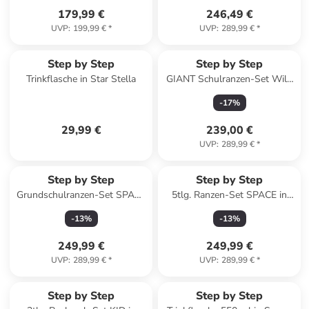
179,99 €
246,49 €
UVP
:
199,99 €
*
UVP
:
289,99 €
*
Step by Step
Step by Step
Trinkflasche in Star Stella
GIANT Schulranzen-Set Wild
Horse Nora 5-tlg. in rot
-
17
%
29,99 €
239,00 €
UVP
:
289,99 €
*
Step by Step
Step by Step
Grundschulranzen-Set SPACE
5tlg. Ranzen-Set SPACE in
"Sports Car Mick" in Schwarz
Ninja Yuma
-
13
%
-
13
%
249,99 €
249,99 €
UVP
:
289,99 €
*
UVP
:
289,99 €
*
Step by Step
Step by Step