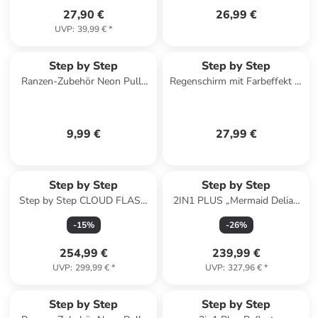
27,90 €
26,99 €
UVP
:
39,99 €
*
Step by Step
Step by Step
Ranzen-Zubehör Neon Pull-
Regenschirm mit Farbeffekt in
Over in Gelb
Neon Yellow
9,99 €
27,99 €
Step by Step
Step by Step
Step by Step CLOUD FLASH
2IN1 PLUS „Mermaid Delia“,
Schulranzen-Set "Butterfly
9-teilig, blau in Mermaid Delia
-
15
%
-
26
%
Luna", 5-teilig
254,99 €
239,99 €
UVP
:
299,99 €
*
UVP
:
327,96 €
*
Step by Step
Step by Step