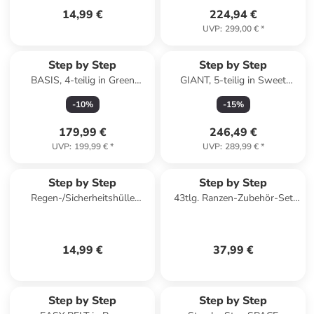
14,99 €
224,94 €
UVP
:
299,00 €
*
Step by Step
Step by Step
BASIS, 4-teilig in Green
GIANT, 5-teilig in Sweet
Geometrics
Unicorn Nuala
-
10
%
-
15
%
179,99 €
246,49 €
UVP
:
199,99 €
*
UVP
:
289,99 €
*
Step by Step
Step by Step
Regen-/Sicherheitshülle
43tlg. Ranzen-Zubehör-Set
Medium Pink in rosa
XXL-Mäppchen in Star Stella
14,99 €
37,99 €
Step by Step
Step by Step