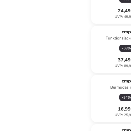
24,49
UVP
:
49,9
cm
Funktionsjack
-
58
%
37,49
UVP
:
89,9
cm
Bermudas i
-
34
%
16,99
UVP
:
25,9
cm