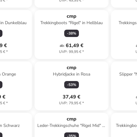
5 €
*
UVP
:
49,95 €
*
p
cmp
in Dunkelblau
Trekkingboots "Rigel" in Hellblau
Trekkings
-
38
%
9 €
61,49 €
ab
:
5 €
*
UVP
:
99,95 €
*
p
cmp
n Orange
Hybridjacke in Rosa
Slipper 
-
53
%
9 €
37,49 €
5 €
*
UVP
:
79,95 €
*
p
cmp
 in Schwarz
Leder-Trekkingschuhe "Rigel Mid" in
Trekkingbo
Hellblau/ Schwarz
-
35
%