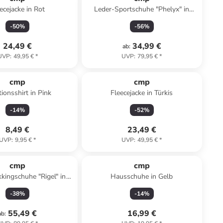
ecejacke in Rot
Leder-Sportschuhe "Phelyx" in
Dunkelblau/ Pink
-
50
%
-
56
%
24,49 €
34,99 €
ab
:
UVP
:
49,95 €
*
UVP
:
79,95 €
*
cmp
cmp
ionsshirt in Pink
Fleecejacke in Türkis
-
14
%
-
52
%
8,49 €
23,49 €
UVP
:
9,95 €
*
UVP
:
49,95 €
*
cmp
cmp
kkingschuhe "Rigel" in
Hausschuhe in Gelb
Hellblau
-
38
%
-
14
%
55,49 €
16,99 €
ab
: