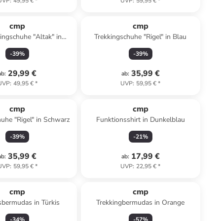
UVP
:
49,95 €
*
UVP
:
59,95 €
*
cmp
cmp
ningschuhe "Altak" in
Trekkingschuhe "Rigel" in Blau
Dunkelblau
-
39
%
-
39
%
29,99 €
35,99 €
ab
:
ab
:
UVP
:
49,95 €
*
UVP
:
59,95 €
*
cmp
cmp
uhe "Rigel" in Schwarz
Funktionsshirt in Dunkelblau
-
39
%
-
21
%
35,99 €
17,99 €
ab
:
ab
:
UVP
:
59,95 €
*
UVP
:
22,95 €
*
cmp
cmp
sbermudas in Türkis
Trekkingbermudas in Orange
-
34
%
-
57
%