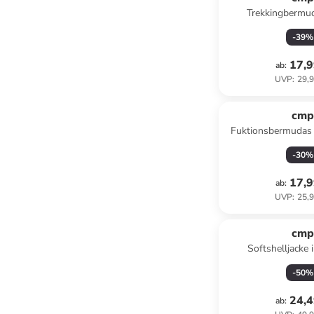
Trekkingbermud
-
39
%
17,9
ab
:
UVP
:
29,9
cm
Fuktionsbermudas 
-
30
%
17,9
ab
:
UVP
:
25,9
cm
Softshelljacke
-
50
%
24,4
ab
: