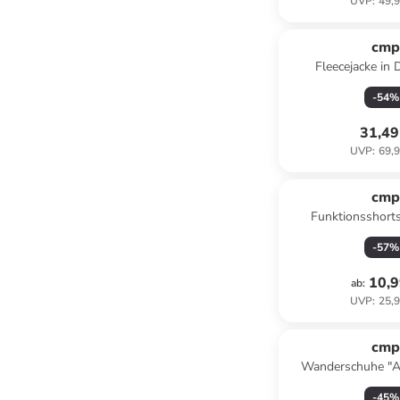
UVP
:
49,9
cm
Fleecejacke in
-
54
%
31,49
UVP
:
69,9
cm
Funktionsshorts
-
57
%
10,9
ab
:
UVP
:
25,9
cm
Wanderschuhe "Ak
Hellbl
-
45
%