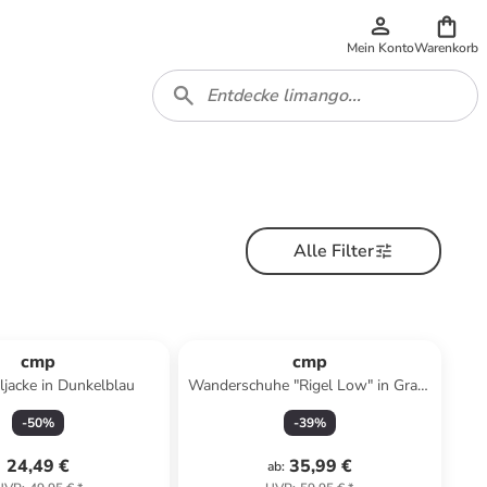
Mein Konto
Warenkorb
Alle Filter
cmp
cmp
ljacke in Dunkelblau
Wanderschuhe "Rigel Low" in Grau/
Rosa
-
50
%
-
39
%
24,49 €
35,99 €
ab
: