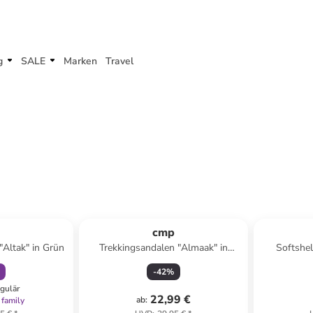
g
SALE
Marken
Travel
abatt
ert
p
cmp
"Altak" in Grün
Trekkingsandalen "Almaak" in
Softshel
Beige/ Hellblau
-
42
%
egulär
22,99 €
ab
:
 family