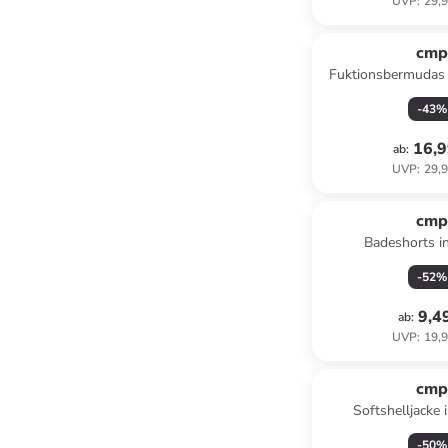
UVP
:
29,9
cm
Fuktionsbermudas 
-
43
%
16,9
ab
:
UVP
:
29,9
cm
Badeshorts i
-
52
%
9,4
ab
:
UVP
:
19,9
cm
Softshelljacke
-
50
%