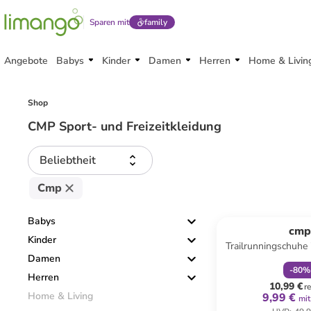
Sparen mit
family
Angebote
Babys
Kinder
Damen
Herren
Home & Livin
Shop
CMP Sport- und Freizeitkleidung
Beliebtheit
Cmp
family
r
Reservi
Babys
cm
Kinder
Trailrunningschuhe 
Damen
-
80
%
Herren
10,99 €
r
Home & Living
9,99 €
mit