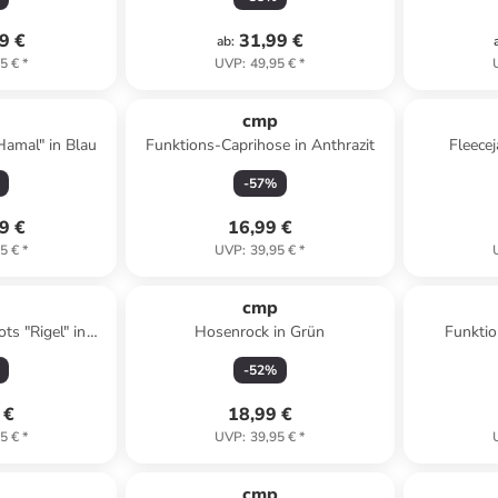
9 €
31,99 €
ab
:
5 €
*
UVP
:
49,95 €
*
p
cmp
amal" in Blau
Funktions-Caprihose in Anthrazit
Fleece
-
57
%
9 €
16,99 €
5 €
*
UVP
:
39,95 €
*
p
cmp
ts "Rigel" in
Hosenrock in Grün
Funktio
ink
-
52
%
 €
18,99 €
5 €
*
UVP
:
39,95 €
*
p
cmp