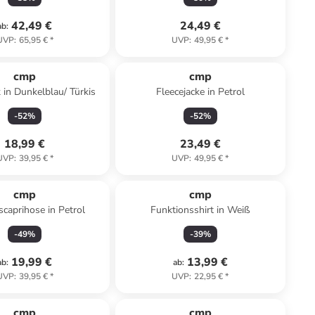
42,49 €
24,49 €
ab
:
UVP
:
65,95 €
*
UVP
:
49,95 €
*
cmp
cmp
in Dunkelblau/ Türkis
Fleecejacke in Petrol
-
52
%
-
52
%
18,99 €
23,49 €
UVP
:
39,95 €
*
UVP
:
49,95 €
*
cmp
cmp
scaprihose in Petrol
Funktionsshirt in Weiß
-
49
%
-
39
%
19,99 €
13,99 €
ab
:
ab
:
UVP
:
39,95 €
*
UVP
:
22,95 €
*
cmp
cmp