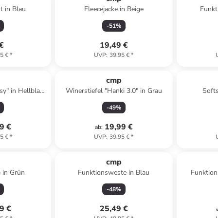
t in Blau
Fleecejacke in Beige
Funkt
-
51
%
 €
19,49 €
5 €
*
UVP
:
39,95 €
*
p
cmp
y" in Hellblau/
Winerstiefel "Hanki 3.0" in Grau
Softs
elb
-
49
%
9 €
19,99 €
ab
:
5 €
*
UVP
:
39,95 €
*
p
cmp
 in Grün
Funktionsweste in Blau
Funktion
-
48
%
9 €
25,49 €