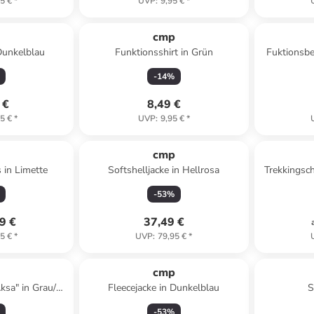
5 €
*
UVP
:
9,95 €
*
p
cmp
 Dunkelblau
Funktionsshirt in Grün
Fuktionsb
-
14
%
 €
8,49 €
5 €
*
UVP
:
9,95 €
*
p
cmp
 in Limette
Softshelljacke in Hellrosa
Trekkingsch
-
53
%
9 €
37,49 €
5 €
*
UVP
:
79,95 €
*
p
cmp
sa" in Grau/
Fleecejacke in Dunkelblau
S
au
-
53
%