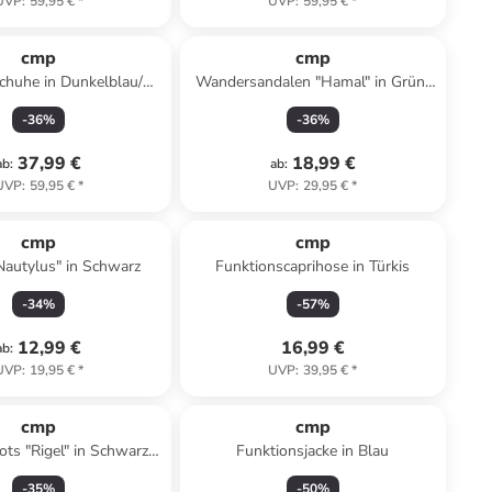
UVP
:
59,95 €
*
UVP
:
59,95 €
*
cmp
cmp
chuhe in Dunkelblau/
Wandersandalen "Hamal" in Grün/
Orange
Dunkelblau
-
36
%
-
36
%
37,99 €
18,99 €
ab
:
ab
:
UVP
:
59,95 €
*
UVP
:
29,95 €
*
cmp
cmp
"Nautylus" in Schwarz
Funktionscaprihose in Türkis
-
34
%
-
57
%
12,99 €
16,99 €
ab
:
UVP
:
19,95 €
*
UVP
:
39,95 €
*
cmp
cmp
ots "Rigel" in Schwarz/
Funktionsjacke in Blau
Blau
-
35
%
-
50
%