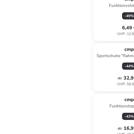
Funktionsshir
-
49
%
6,49
UVP
:
12,9
cm
Sportschuhe "Rahms
Pink/ G
-
44
%
32,9
ab
:
UVP
:
59,9
cm
Funktionstop
-
43
%
16,9
ab
: