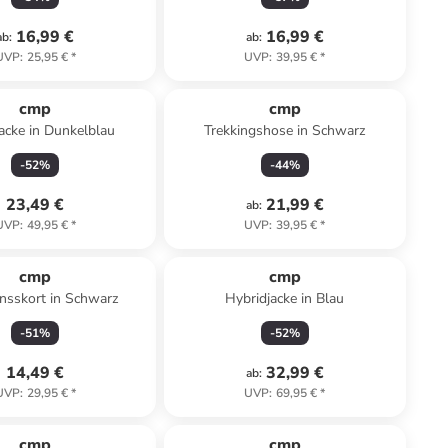
16,99 €
16,99 €
ab
:
ab
:
UVP
:
25,95 €
*
UVP
:
39,95 €
*
cmp
cmp
jacke in Dunkelblau
Trekkingshose in Schwarz
-
52
%
-
44
%
23,49 €
21,99 €
ab
:
UVP
:
49,95 €
*
UVP
:
39,95 €
*
cmp
cmp
nsskort in Schwarz
Hybridjacke in Blau
-
51
%
-
52
%
14,49 €
32,99 €
ab
:
UVP
:
29,95 €
*
UVP
:
69,95 €
*
cmp
cmp