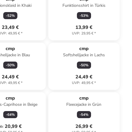
ionskleid in Khaki
Funktionsshirt in Türkis
-
52
%
-
53
%
23,49 €
13,99 €
UVP
:
49,95 €
*
UVP
:
29,95 €
*
cmp
cmp
helljacke in Blau
Softshelljacke in Lachs
-
50
%
-
50
%
24,49 €
24,49 €
UVP
:
49,95 €
*
UVP
:
49,95 €
*
cmp
cmp
s-Caprihose in Beige
Fleecejacke in Grün
-
64
%
-
54
%
20,99 €
26,99 €
ab
: