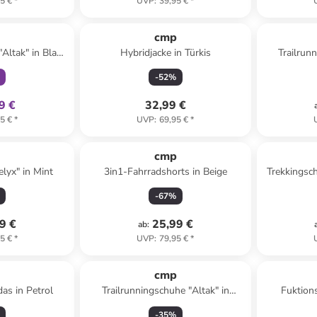
5 €
*
UVP
:
39,95 €
*
klusiv
p
cmp
Altak" in Blau/
Hybridjacke in Türkis
Trailrun
-
52
%
9 €
32,99 €
5 €
*
UVP
:
69,95 €
*
p
cmp
lyx" in Mint
3in1-Fahrradshorts in Beige
Trekkingsch
-
67
%
9 €
25,99 €
ab
:
5 €
*
UVP
:
79,95 €
*
p
cmp
as in Petrol
Trailrunningschuhe "Altak" in
Fuktion
Dunkelblau/ Gelb
-
35
%