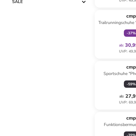
UVP
:
49,9
SALE
family
ex
cm
Trailrunningschuhe "
Grün
-
37
%
30,9
ab
:
UVP
:
49,9
cm
Sportschuhe "Phe
-
59
%
27,9
ab
:
UVP
:
69,9
cm
Funktionsbermud
-
39
%