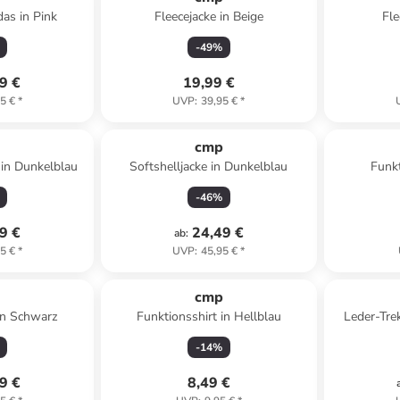
as in Pink
Fleecejacke in Beige
Fle
-
49
%
9 €
19,99 €
5 €
*
UVP
:
39,95 €
*
p
cmp
in Dunkelblau
Softshelljacke in Dunkelblau
Funkt
-
46
%
9 €
24,49 €
ab
:
5 €
*
UVP
:
45,95 €
*
p
cmp
 in Schwarz
Funktionsshirt in Hellblau
Leder-Tre
-
14
%
9 €
8,49 €