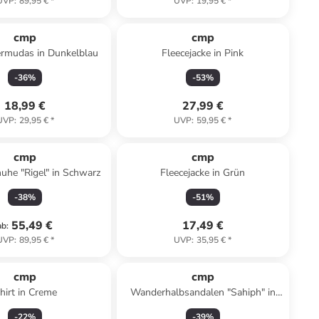
UVP
:
89,95 €
*
UVP
:
19,95 €
*
cmp
cmp
ermudas in Dunkelblau
Fleecejacke in Pink
-
36
%
-
53
%
18,99 €
27,99 €
UVP
:
29,95 €
*
UVP
:
59,95 €
*
cmp
cmp
uhe "Rigel" in Schwarz
Fleecejacke in Grün
-
38
%
-
51
%
55,49 €
17,49 €
ab
:
UVP
:
89,95 €
*
UVP
:
35,95 €
*
cmp
cmp
hirt in Creme
Wanderhalbsandalen "Sahiph" in
Grau
-
22
%
-
39
%