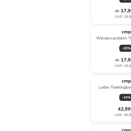
17,9
ab
:
UVP
:
29,9
cm
Wandersandalen "H
-
39
%
17,9
ab
:
UVP
:
29,9
cm
Leder-Trekkingboo
Grau/ P
-
34
%
42,99
UVP
:
65,9
cm