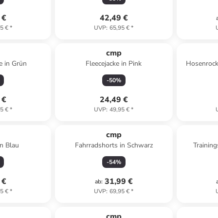
 €
42,49 €
5 €
*
UVP
:
65,95 €
*
p
cmp
e in Grün
Fleecejacke in Pink
Hosenrock 
-
50
%
 €
24,49 €
5 €
*
UVP
:
49,95 €
*
p
cmp
n Blau
Fahrradshorts in Schwarz
Training
-
54
%
 €
31,99 €
ab
:
5 €
*
UVP
:
69,95 €
*
p
cmp