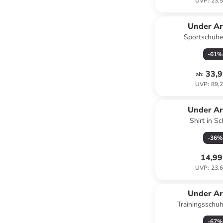
UVP
:
23,5
Under A
Sportschuhe
-
61
%
33,9
ab
:
UVP
:
89,2
Under A
Shirt in S
-
36
%
14,99
UVP
:
23,6
Under A
Trainingsschuh
-
67
%