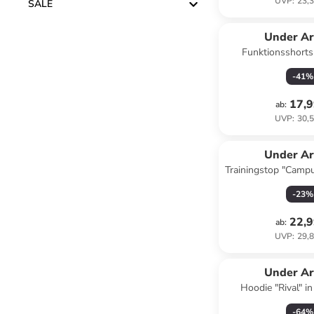
UVP
:
23,3
SALE
Under A
Funktionsshorts
-
41
%
17,9
ab
:
UVP
:
30,5
Under A
Trainingstop "Camp
in Schw
-
23
%
22,9
ab
:
UVP
:
29,8
Under A
Hoodie "Rival" i
-
64
%