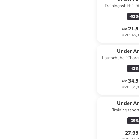
Trainingsshirt "
Comp" in
-
52
%
21,9
ab
:
UVP
:
45,9
Under A
Laufschuhe "Charg
Schwa
-
42
%
34,9
ab
:
UVP
:
61,0
Under A
Trainingsshort
-
39
%
27,99