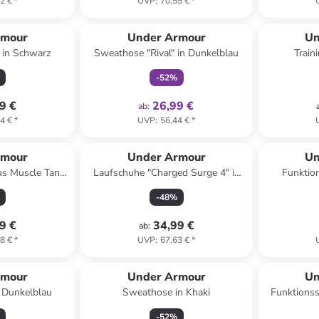
2 €
*
UVP
:
70,55 €
*
family
exklusiv
rmour
Under Armour
Un
 in Schwarz
Sweathose "Rival" in Dunkelblau
Train
-
52
%
9 €
26,99 €
ab
:
4 €
*
UVP
:
56,44 €
*
rmour
Under Armour
Un
us Muscle Tank"
Laufschuhe "Charged Surge 4" in
Funktion
arz
Pink
-
48
%
9 €
34,99 €
ab
:
8 €
*
UVP
:
67,63 €
*
rmour
Under Armour
Un
n Dunkelblau
Sweathose in Khaki
Funktionssh
-
52
%