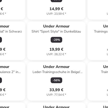
 €
14,99 €
6 €
*
UVP
:
23,59 €
*
rmour
Under Armour
Un
al" in Schwarz
Shirt "Sport Style" in Dunkelblau
Trainings
-
29
%
9 €
19,99 €
6 €
*
UVP
:
28,22 €
*
rmour
Under Armour
Un
ulence 2'' in
Leder-Trainingsschuhe in Beige/
Trai
au
Weiß
-
56
%
9 €
33,99 €
6 €
*
UVP
:
77,54 €
*
rmour
Under Armour
Un