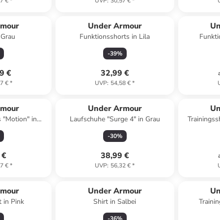
7 €
*
UVP
:
30,57 €
*
rmour
Under Armour
Un
ie in Grau
Funktionsshorts in Lila
Funkti
-
39
%
9 €
32,99 €
7 €
*
UVP
:
54,58 €
*
Reserviert
rmour
Under Armour
Un
 "Motion" in
Laufschuhe "Surge 4" in Grau
Trainingss
rz
-
30
%
 €
38,99 €
7 €
*
UVP
:
56,32 €
*
rmour
Under Armour
Un
t in Pink
Shirt in Salbei
Traini
-
36
%