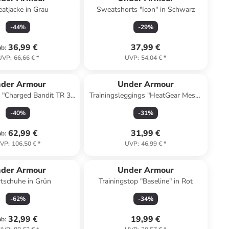
atjacke in Grau
Sweatshorts "Icon" in Schwarz
-
44
%
-
29
%
36,99 €
37,99 €
ab
:
UVP
:
66,66 €
*
UVP
:
54,04 €
*
der Armour
Under Armour
 "Charged Bandit TR 3"
Trainingsleggings "HeatGear Mesh"
in Grau
in Pink
-
40
%
-
31
%
62,99 €
31,99 €
ab
:
VP
:
106,50 €
*
UVP
:
46,99 €
*
der Armour
Under Armour
tschuhe in Grün
Trainingstop "Baseline" in Rot
-
62
%
-
34
%
32,99 €
19,99 €
ab
: