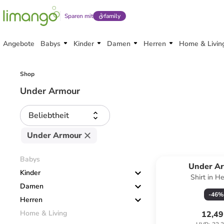
Sparen mit
family
Angebote
Babys
Kinder
Damen
Herren
Home & Livin
Shop
Under Armour
Beliebtheit
Under Armour
Babys
Under A
Kinder
Shirt in He
Damen
-
46
%
Herren
Home & Living
12,49