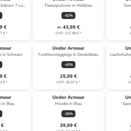
ockdown 7 Low"
Fleecepullover in Hellblau
Swe
t
-
62
%
9 €
43,99 €
ab
:
7 €
*
UVP
:
117,48 €
*
rmour
Under Armour
Un
e in Schwarz
Funktionsleggings in Dunkelblau
Laufschuhe
-
43
%
9 €
25,99 €
3 €
*
UVP
:
45,97 €
*
U
rmour
Under Armour
Un
t in Blau
Hoodie in Blau
Spor
-
36
%
 €
39,99 €