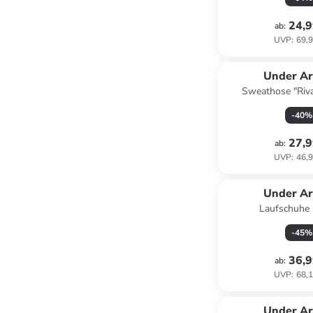
24,9
ab
:
UVP
:
69,9
Under A
Sweathose "Riva
Schwa
-
40
%
27,9
ab
:
UVP
:
46,9
Under A
Laufschuhe 
-
45
%
36,9
ab
:
UVP
:
68,1
Under A