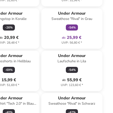
UVP
:
32,65 €
*
UVP
:
32,96 €
*
family
exklusiv
der Armour
Under Armour
ingstop in Koralle
Sweathose "Rival" in Grau
-
26
%
-
54
%
20,99 €
25,99 €
ab
:
ab
:
UVP
:
28,48 €
*
UVP
:
56,80 €
*
der Armour
Under Armour
sshorts in Hellblau
Laufschuhe in Lila
-
69
%
-
54
%
15,99 €
55,99 €
ab
:
UVP
:
51,69 €
*
UVP
:
123,60 €
*
der Armour
Under Armour
irt "Tech 2.0" in Blau/
Sweathose "Rival" in Schwarz
Hellblau
-
40
%
-
42
%