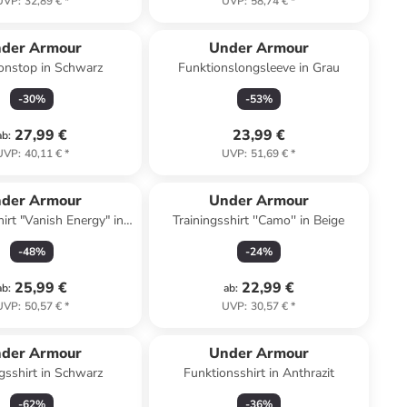
UVP
:
32,89 €
*
UVP
:
58,74 €
*
der Armour
Under Armour
onstop in Schwarz
Funktionslongsleeve in Grau
-
30
%
-
53
%
27,99 €
23,99 €
ab
:
UVP
:
40,11 €
*
UVP
:
51,69 €
*
der Armour
Under Armour
hirt "Vanish Energy" in
Trainingsshirt ''Camo'' in Beige
Schwarz
-
48
%
-
24
%
25,99 €
22,99 €
ab
:
ab
:
UVP
:
50,57 €
*
UVP
:
30,57 €
*
der Armour
Under Armour
ngsshirt in Schwarz
Funktionsshirt in Anthrazit
-
62
%
-
36
%