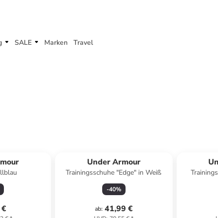
g
SALE
Marken
Travel
rmour
Under Armour
Un
llblau
Trainingsschuhe "Edge" in Weiß
Training
-
40
%
 €
41,99 €
ab
: