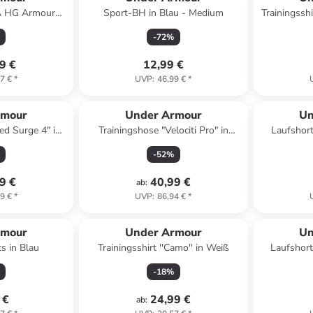
UA HG Armour
Sport-BH in Blau - Medium
Trainingssh
 Grau
-
72
%
9 €
12,99 €
7 €
*
UVP
:
46,99 €
*
rmour
Under Armour
Un
ed Surge 4" in
Trainingshose "Velociti Pro" in
Laufshort
rz
Dunkelblau
-
52
%
9 €
40,99 €
ab
:
9 €
*
UVP
:
86,94 €
*
rmour
Under Armour
Un
s in Blau
Trainingsshirt ''Camo'' in Weiß
Laufshort
-
18
%
 €
24,99 €
ab
: