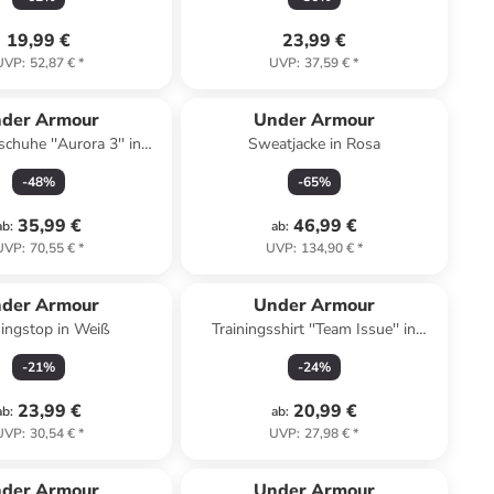
19,99 €
23,99 €
UVP
:
52,87 €
*
UVP
:
37,59 €
*
der Armour
Under Armour
schuhe ''Aurora 3'' in
Sweatjacke in Rosa
Schwarz
-
48
%
-
65
%
35,99 €
46,99 €
ab
:
ab
:
UVP
:
70,55 €
*
UVP
:
134,90 €
*
der Armour
Under Armour
ningstop in Weiß
Trainingsshirt ''Team Issue'' in
Petrol
-
21
%
-
24
%
23,99 €
20,99 €
ab
:
ab
:
UVP
:
30,54 €
*
UVP
:
27,98 €
*
der Armour
Under Armour