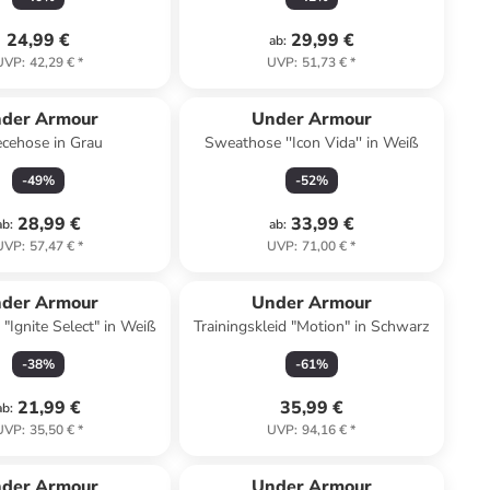
24,99 €
29,99 €
ab
:
UVP
:
42,29 €
*
UVP
:
51,73 €
*
der Armour
Under Armour
ecehose in Grau
Sweathose ''Icon Vida'' in Weiß
-
49
%
-
52
%
28,99 €
33,99 €
ab
:
ab
:
UVP
:
57,47 €
*
UVP
:
71,00 €
*
der Armour
Under Armour
 "Ignite Select" in Weiß
Trainingskleid "Motion" in Schwarz
-
38
%
-
61
%
21,99 €
35,99 €
ab
:
UVP
:
35,50 €
*
UVP
:
94,16 €
*
Reserviert
der Armour
Under Armour