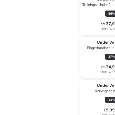
Trainingsschuhe "L
in Ro
-
56
%
37,9
ab
:
UVP
:
87,5
Under A
Fingerhandschuh
-
37
%
24,9
ab
:
UVP
:
40,2
Under A
Trainingsshir
-
14
%
19,99