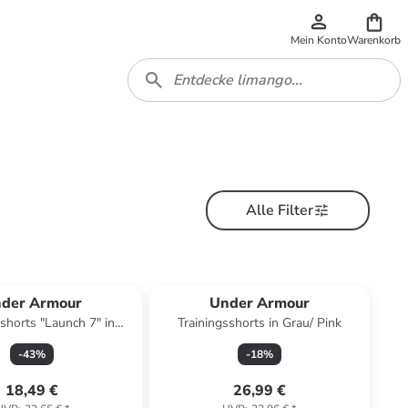
Mein Konto
Warenkorb
Alle Filter
der Armour
Under Armour
sshorts "Launch 7" in
Trainingsshorts in Grau/ Pink
Schwarz
-
43
%
-
18
%
18,49 €
26,99 €