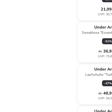
21,99
UVP
:
30,7
Under A
Sweathose "Essenti
-
51
%
36,9
ab
:
UVP
:
75,8
Under A
Laufschuhe ''Turb
Hellgr
-
47
%
48,9
ab
:
UVP
:
94,0
Under A