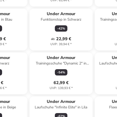
1 €
*
UVP
:
63,44 €
*
rmour
Under Armour
Un
 in Blau
Funktionstop in Schwarz
Trainingss
-
42
%
9 €
22,99 €
ab
:
9 €
*
UVP
:
39,94 €
*
U
rmour
Under Armour
Un
chwarz
Trainingsschuhe "Dynamic 2" in
Laufschuhe
Hellblau
-
54
%
 €
62,99 €
6 €
*
UVP
:
139,93 €
*
rmour
Under Armour
Un
e in Beige
Laufschuhe "Infinite Elite" in Lila
Flee
-
62
%