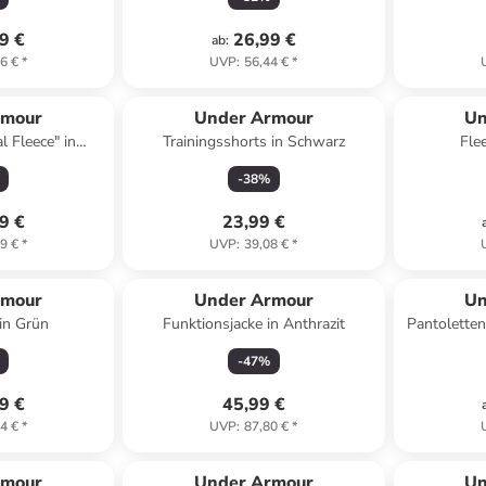
9 €
26,99 €
ab
:
6 €
*
UVP
:
56,44 €
*
rmour
Under Armour
Un
l Fleece" in
Trainingsshorts in Schwarz
Fle
rz
-
38
%
9 €
23,99 €
9 €
*
UVP
:
39,08 €
*
rmour
Under Armour
Un
in Grün
Funktionsjacke in Anthrazit
Pantoletten
-
47
%
9 €
45,99 €
4 €
*
UVP
:
87,80 €
*
rmour
Under Armour
Un