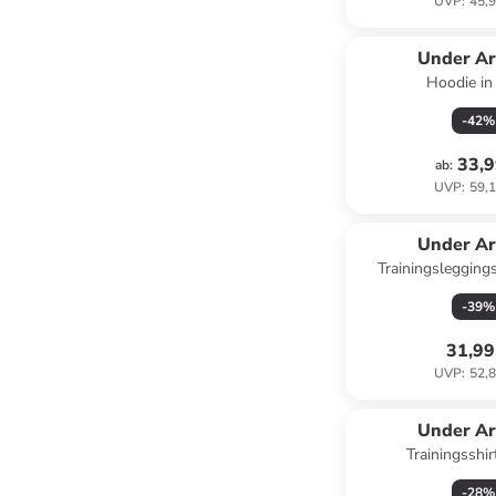
UVP
:
45,9
Under A
Hood
-
42
%
33,9
ab
:
UVP
:
59,1
Under A
Trainingsleggings
Schwa
-
39
%
31,99
UVP
:
52,8
Under A
Trainingsshir
-
28
%