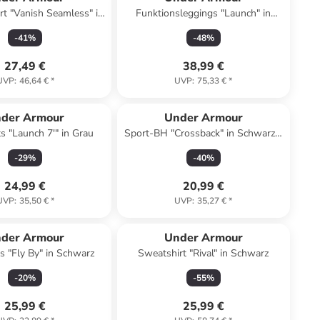
irt "Vanish Seamless" in
Funktionsleggings "Launch" in
Anthrazit
Graublau
-
41
%
-
48
%
27,49 €
38,99 €
UVP
:
46,64 €
*
UVP
:
75,33 €
*
der Armour
Under Armour
s "Launch 7'" in Grau
Sport-BH "Crossback" in Schwarz -
Medium in Schwarz
-
29
%
-
40
%
24,99 €
20,99 €
UVP
:
35,50 €
*
UVP
:
35,27 €
*
der Armour
Under Armour
s "Fly By" in Schwarz
Sweatshirt "Rival" in Schwarz
-
20
%
-
55
%
25,99 €
25,99 €