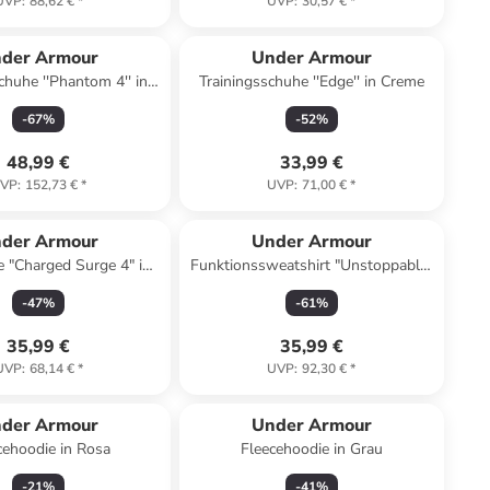
UVP
:
88,62 €
*
UVP
:
30,57 €
*
der Armour
Under Armour
chuhe ''Phantom 4'' in
Trainingsschuhe ''Edge'' in Creme
Schwarz
-
67
%
-
52
%
48,99 €
33,99 €
VP
:
152,73 €
*
UVP
:
71,00 €
*
der Armour
Under Armour
 "Charged Surge 4" in
Funktionssweatshirt "Unstoppable"
Weiß
in Anthrazit
-
47
%
-
61
%
35,99 €
35,99 €
UVP
:
68,14 €
*
UVP
:
92,30 €
*
der Armour
Under Armour
cehoodie in Rosa
Fleecehoodie in Grau
-
21
%
-
41
%