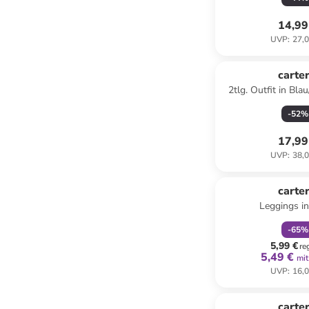
14,99
UVP
:
27,0
carter
2tlg. Outfit in Bla
-
52
%
17,99
UVP
:
38,0
family
r
carter
Leggings in
-
65
%
5,99 €
re
5,49 €
mit
UVP
:
16,0
carter