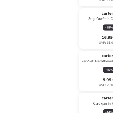
UVP
:
21,0
carter
3tlg. Outfit in 
-
48
%
16,99
UVP
:
33,0
carter
2er-Set: Nachthemde
-
65
%
9,99
UVP
:
29,0
carter
Cardigan in 
-
44
%