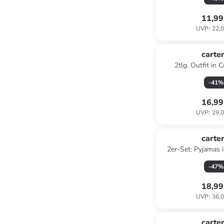
11,99
UVP
:
22,0
carter
2tlg. Outfit in 
-
41
%
16,99
UVP
:
29,0
carter
2er-Set: Pyjamas 
-
47
%
18,99
UVP
:
36,0
family
r
carter