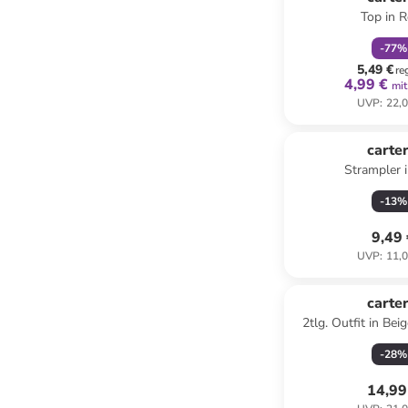
Top in 
-
77
%
5,49 €
re
4,99 €
mit
UVP
:
22,0
carter
Strampler 
-
13
%
9,49
UVP
:
11,0
carter
2tlg. Outfit in Bei
-
28
%
14,99