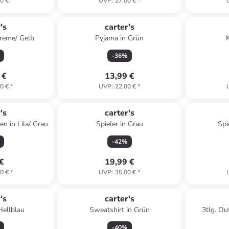
0 €
*
UVP
:
27,00 €
*
's
carter's
Creme/ Gelb
Pyjama in Grün
-
36
%
 €
13,99 €
0 €
*
UVP
:
22,00 €
*
's
carter's
n in Lila/ Grau
Spieler in Grau
Spi
-
42
%
 €
19,99 €
0 €
*
UVP
:
35,00 €
*
's
carter's
Hellblau
Sweatshirt in Grün
3tlg. Ou
-
40
%