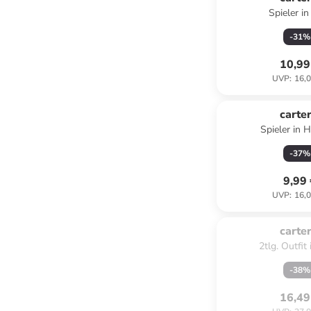
Spieler in
-
31
%
10,99
UVP
:
16,0
carter
Spieler in H
-
37
%
9,99
UVP
:
16,0
Zu spät. Aus
carter
2tlg. Outfit
-
38
%
16,49