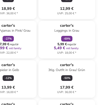
18,99 €
12,99 €
UVP
:
36,00 €
*
UVP
:
25,00 €
*
family
rabatt
family
rabatt
carter's
carter's
Pyjamas in Pink/ Grau
Leggings in Grau
-
27
%
-
69
%
7,99 €
5,99 €
regulär
regulär
,99 €
5,49 €
mit family
mit family
UVP
:
22,00 €
*
UVP
:
18,00 €
*
carter's
carter's
pieler in Gelb
3tlg. Outfit in Grau/ Grün
-
12
%
-
50
%
13,99 €
17,99 €
UVP
:
16,00 €
*
UVP
:
36,00 €
*
carter's
carter's