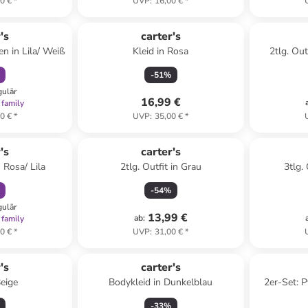
0 €
*
UVP
:
16,00 €
*
abatt
's
carter's
n in Lila/ Weiß
Kleid in Rosa
2tlg. Out
-
51
%
gulär
16,99 €
 family
0 €
*
UVP
:
35,00 €
*
abatt
's
carter's
 Rosa/ Lila
2tlg. Outfit in Grau
3tlg.
-
54
%
gulär
13,99 €
ab
:
 family
0 €
*
UVP
:
31,00 €
*
's
carter's
Beige
Bodykleid in Dunkelblau
2er-Set: 
-
33
%