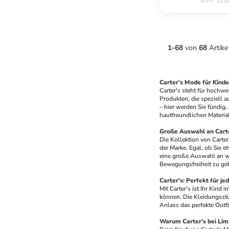
UVP
:
27,0
1
-
68
von
68
Artike
Carter's Mode für Kinde
Carter's steht für hochwe
Produkten, die speziell a
– hier werden Sie fündig
hautfreundlichen Material
Große Auswahl an Carte
Die Kollektion von Carter'
der Marke. Egal, ob Sie e
eine große Auswahl an wä
Bewegungsfreiheit zu geb
Carter's: Perfekt für je
Mit Carter's ist Ihr Kind 
können. Die Kleidungsstüc
Anlass das perfekte Outfit
Warum Carter's bei Li