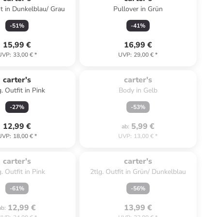
it in Dunkelblau/ Grau
Pullover in Grün
-
51
%
-
41
%
15,99 €
16,99 €
UVP
:
33,00 €
*
UVP
:
29,00 €
*
Zu spät. Ausverkauft.
carter's
carter's
g. Outfit in Pink
Body in Gelb
-
27
%
-
53
%
12,99 €
5,99 €
ab
:
UVP
:
18,00 €
*
UVP
:
13,00 €
*
ät. Ausverkauft.
Zu spät. Ausverkauft.
carter's
carter's
g. Outfit in Pink
2tlg. Outfit in Grün/ Dunkelblau
-
61
%
-
56
%
12,99 €
13,99 €
ab
: