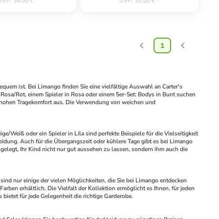
UVP
:
34,00 €
*
UVP
:
32,00 €
*
1
equem ist. Bei Limango finden Sie eine vielfältige Auswahl an Carter's 
n Rosa/Rot, einem Spieler in Rosa oder einem 5er-Set: Bodys in Bunt suchen 
en hohen Tragekomfort aus. Die Verwendung von weichen und 
ge/Weiß oder ein Spieler in Lila sind perfekte Beispiele für die Vielseitigkeit 
eidung. Auch für die Übergangszeit oder kühlere Tage gibt es bei Limango 
legt, Ihr Kind nicht nur gut aussehen zu lassen, sondern ihm auch die 
e sind nur einige der vielen Möglichkeiten, die Sie bei Limango entdecken 
en erhältlich. Die Vielfalt der Kollektion ermöglicht es Ihnen, für jeden 
s bietet für jede Gelegenheit die richtige Garderobe.