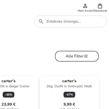
Mein Konto
Warenkorb
Alle Filter
carter's
carter's
tfit in Beige/ Creme
2tlg. Outfit in Anthrazit/ Weiß
-
48
%
-
67
%
23,99 €
9,99 €