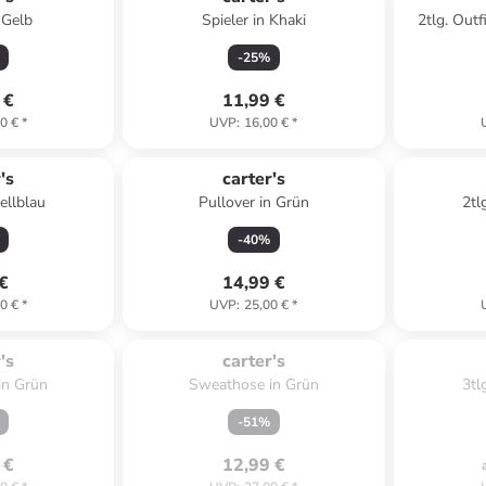
 Gelb
Spieler in Khaki
2tlg. Outf
-
25
%
 €
11,99 €
0 €
*
UVP
:
16,00 €
*
's
carter's
ellblau
Pullover in Grün
2tl
-
40
%
 €
14,99 €
0 €
*
UVP
:
25,00 €
*
verkauft.
Zu spät. Ausverkauft.
Zu sp
's
carter's
 in Grün
Sweathose in Grün
3tl
-
51
%
 €
12,99 €