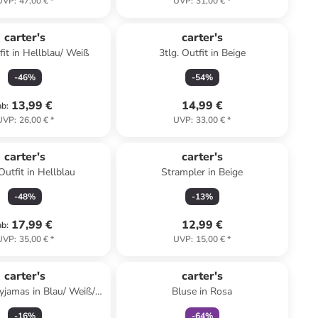
UVP
:
47,00 €
*
UVP
:
31,00 €
*
carter's
carter's
fit in Hellblau/ Weiß
3tlg. Outfit in Beige
-
46
%
-
54
%
13,99 €
14,99 €
ab
:
UVP
:
26,00 €
*
UVP
:
33,00 €
*
carter's
carter's
 Outfit in Hellblau
Strampler in Beige
-
48
%
-
13
%
17,99 €
12,99 €
ab
:
UVP
:
35,00 €
*
UVP
:
15,00 €
*
family
rabatt
carter's
carter's
Pyjamas in Blau/ Weiß/
Bluse in Rosa
Bunt
-
16
%
-
64
%