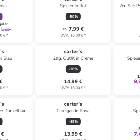
Rosa
Spieler in Rot
2er-Set: P
-
50
%
gulär
7,99 €
ab
:
 family
0 €
*
UVP
:
16,00 €
*
's
carter's
in Blau
2tlg. Outfit in Creme
Spiele
-
16
%
1
 €
14,99 €
9,
0 €
*
UVP
:
18,00 €
*
's
carter's
ge/ Dunkelblau
Cardigan in Rosa
Spi
-
48
%
 €
13,99 €
7,