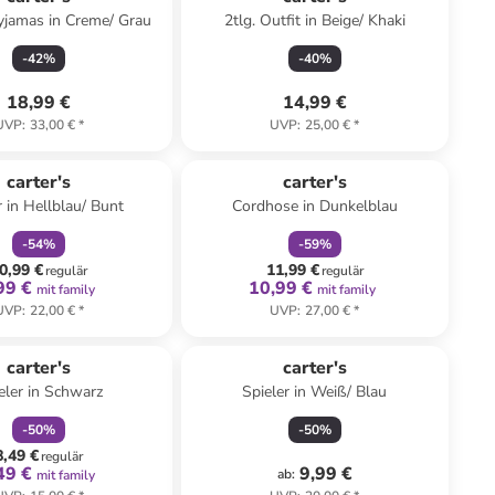
yjamas in Creme/ Grau
2tlg. Outfit in Beige/ Khaki
-
42
%
-
40
%
18,99 €
14,99 €
UVP
:
33,00 €
*
UVP
:
25,00 €
*
family
rabatt
family
rabatt
carter's
carter's
r in Hellblau/ Bunt
Cordhose in Dunkelblau
-
54
%
-
59
%
0,99 €
11,99 €
regulär
regulär
99 €
10,99 €
mit family
mit family
UVP
:
22,00 €
*
UVP
:
27,00 €
*
family
rabatt
carter's
carter's
eler in Schwarz
Spieler in Weiß/ Blau
-
50
%
-
50
%
8,49 €
regulär
49 €
9,99 €
ab
:
mit family