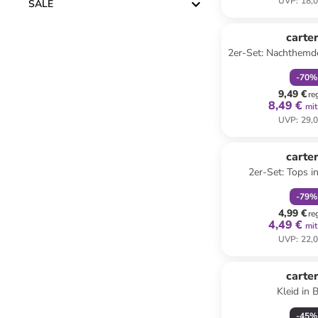
UVP
:
18,0
SALE
family
r
carter
2er-Set: Nachthemde
-
70
%
9,49 €
re
8,49 €
mit
UVP
:
29,0
family
r
carter
2er-Set: Tops in
-
79
%
4,99 €
re
4,49 €
mit
UVP
:
22,0
carter
Kleid in 
-
45
%