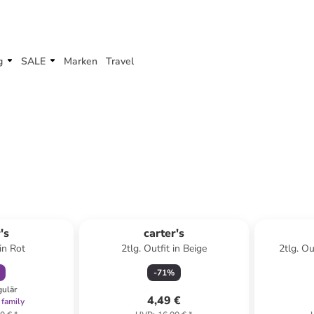
g
SALE
Marken
Travel
abatt
's
carter's
in Rot
2tlg. Outfit in Beige
2tlg. Ou
-
71
%
gulär
4,49 €
 family