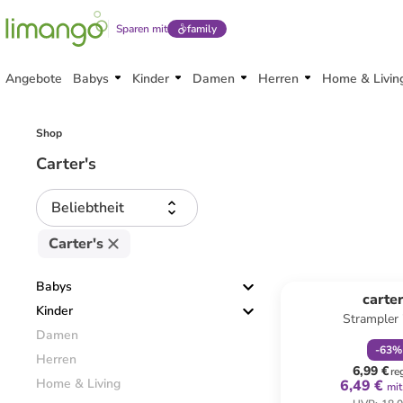
Sparen mit
family
Angebote
Babys
Kinder
Damen
Herren
Home & Livin
Shop
Carter's
Beliebtheit
Carter's
family
r
Babys
carter
Kinder
Strampler 
Damen
-
63
%
Herren
6,99 €
re
Home & Living
6,49 €
mit