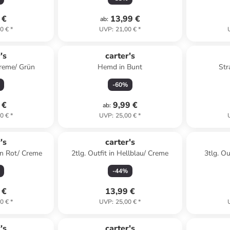
 €
13,99 €
ab
:
0 €
*
UVP
:
21,00 €
*
's
carter's
Creme/ Grün
Hemd in Bunt
Str
-
60
%
 €
9,99 €
ab
:
0 €
*
UVP
:
25,00 €
*
's
carter's
in Rot/ Creme
2tlg. Outfit in Hellblau/ Creme
3tlg. Ou
-
44
%
 €
13,99 €
0 €
*
UVP
:
25,00 €
*
abatt
's
carter's