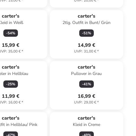
UVP
:
15,00 €
*
UVP
:
20,00 €
*
carter's
carter's
Kleid in Weiß
2tlg. Outfit in Bunt/ Grün
-
54
%
-
51
%
15,99 €
14,99 €
UVP
:
35,00 €
*
UVP
:
31,00 €
*
carter's
carter's
eler in Hellblau
Pullover in Grau
-
25
%
-
41
%
11,99 €
16,99 €
UVP
:
16,00 €
*
UVP
:
29,00 €
*
carter's
carter's
tfit in Hellblau/ Pink
Kleid in Creme
-
47
%
-
48
%