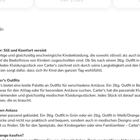
0 €
*
UVP
:
27,00 €
*
ln
r: Stil und Komfort vereint
rtige und gleichzeitig erschwingliche Kinderkleidung, die sowohl stilvoll als auch b
uf die Bedürfnisse von Kindern zugeschnitten sind. Ob Sie nach einem 3tlg. Outfit i
. Jedes Kleidungsstück von Carter's zeichnet sich durch seine Langlebigkeit und d
ien sorgt dafür, dass sich Ihr Kind den ganzen Tag wohlfühlt.
r's Outfits
s bietet eine breite Palette an Outfits für verschiedene Anlässe. Ein 2tlg. Outfit in Bei
twas für den Alltag oder für besondere Anlässe suchen, Carter's hat die passende Kl
rmenden und gleichzeitig modischen Kleidungsstücken. Jedes Stück ist darauf ausge
en, die es braucht.
den Anlass
immer passend gekleidet. Ein 3tlg. Outfit in Grün oder ein 2tlg. Outfit in Weiß/Orang
ke sind nicht nur praktisch und bequem, sondern auch in modischen Designs und Farb
 zu finden. Ob für den Spielplatz, den Kindergarten oder eine Familienfeier – Carter'
mango kaufen?