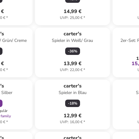
 €
14,99 €
0 €
*
UVP
:
25,00 €
*
's
carter's
u/ Grün/ Creme
Spieler in Weiß/ Grau
2er-Set: 
-
36
%
1
 €
13,99 €
15
0 €
*
UVP
:
22,00 €
*
abatt
's
carter's
 Silber
Spieler in Blau
S
-
18
%
gulär
12,99 €
 family
0 €
*
UVP
:
16,00 €
*
's
carter's