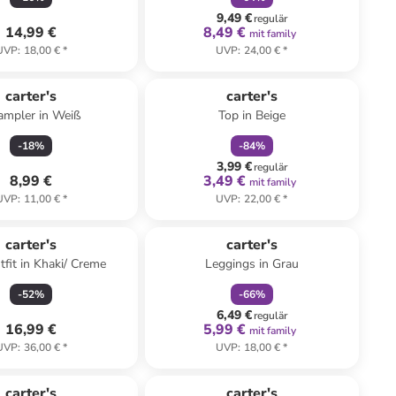
9,49 €
regulär
14,99 €
8,49 €
mit family
UVP
:
18,00 €
*
UVP
:
24,00 €
*
family
rabatt
carter's
carter's
ampler in Weiß
Top in Beige
-
18
%
-
84
%
3,99 €
regulär
8,99 €
3,49 €
mit family
UVP
:
11,00 €
*
UVP
:
22,00 €
*
family
rabatt
carter's
carter's
tfit in Khaki/ Creme
Leggings in Grau
-
52
%
-
66
%
6,49 €
regulär
16,99 €
5,99 €
mit family
UVP
:
36,00 €
*
UVP
:
18,00 €
*
carter's
carter's