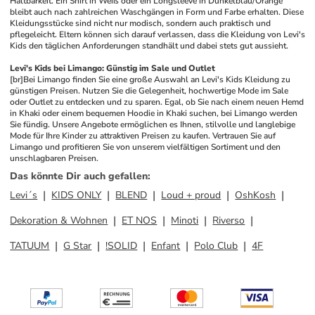
Haltbarkeit. Ein Shirt in Weiß oder ein Longsleeve in Dunkelblau/Orange 
bleibt auch nach zahlreichen Waschgängen in Form und Farbe erhalten. Diese 
Kleidungsstücke sind nicht nur modisch, sondern auch praktisch und 
pflegeleicht. Eltern können sich darauf verlassen, dass die Kleidung von Levi's 
Kids den täglichen Anforderungen standhält und dabei stets gut aussieht. 
Levi's Kids bei Limango: Günstig im Sale und Outlet
[br]
Bei Limango finden Sie eine große Auswahl an Levi's Kids Kleidung zu 
günstigen Preisen. Nutzen Sie die Gelegenheit, hochwertige Mode im Sale 
oder Outlet zu entdecken und zu sparen. Egal, ob Sie nach einem neuen Hemd 
in Khaki oder einem bequemen Hoodie in Khaki suchen, bei Limango werden 
Sie fündig. Unsere Angebote ermöglichen es Ihnen, stilvolle und langlebige 
Mode für Ihre Kinder zu attraktiven Preisen zu kaufen. Vertrauen Sie auf 
Limango und profitieren Sie von unserem vielfältigen Sortiment und den 
unschlagbaren Preisen.
Das könnte Dir auch gefallen
:
Levi´s
KIDS ONLY
BLEND
Loud + proud
OshKosh
Dekoration & Wohnen
ET NOS
Minoti
Riverso
TATUUM
G Star
!SOLID
Enfant
Polo Club
4F