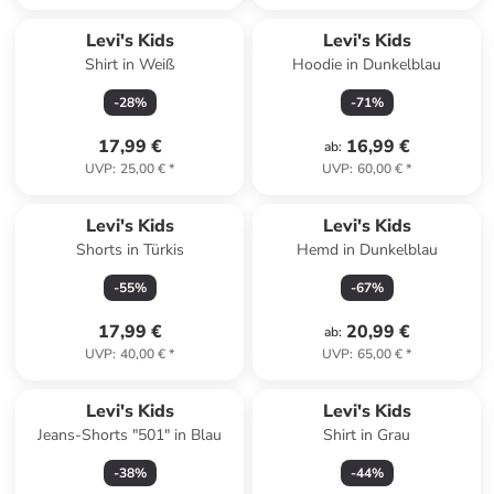
Levi's Kids
Levi's Kids
Shirt in Weiß
Hoodie in Dunkelblau
-
28
%
-
71
%
17,99 €
16,99 €
ab
:
UVP
:
25,00 €
*
UVP
:
60,00 €
*
Levi's Kids
Levi's Kids
Shorts in Türkis
Hemd in Dunkelblau
-
55
%
-
67
%
17,99 €
20,99 €
ab
:
UVP
:
40,00 €
*
UVP
:
65,00 €
*
Levi's Kids
Levi's Kids
Jeans-Shorts "501" in Blau
Shirt in Grau
-
38
%
-
44
%