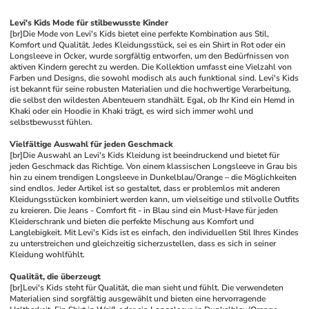
Levi's Kids Mode für stilbewusste Kinder
[br]
Die Mode von Levi's Kids bietet eine perfekte Kombination aus Stil, 
Komfort und Qualität. Jedes Kleidungsstück, sei es ein Shirt in Rot oder ein 
Longsleeve in Ocker, wurde sorgfältig entworfen, um den Bedürfnissen von 
aktiven Kindern gerecht zu werden. Die Kollektion umfasst eine Vielzahl von 
Farben und Designs, die sowohl modisch als auch funktional sind. Levi's Kids 
ist bekannt für seine robusten Materialien und die hochwertige Verarbeitung, 
die selbst den wildesten Abenteuern standhält. Egal, ob Ihr Kind ein Hemd in 
Khaki oder ein Hoodie in Khaki trägt, es wird sich immer wohl und 
selbstbewusst fühlen.
Vielfältige Auswahl für jeden Geschmack
[br]
Die Auswahl an Levi's Kids Kleidung ist beeindruckend und bietet für 
jeden Geschmack das Richtige. Von einem klassischen Longsleeve in Grau bis 
hin zu einem trendigen Longsleeve in Dunkelblau/Orange – die Möglichkeiten 
sind endlos. Jeder Artikel ist so gestaltet, dass er problemlos mit anderen 
Kleidungsstücken kombiniert werden kann, um vielseitige und stilvolle Outfits 
zu kreieren. Die Jeans - Comfort fit - in Blau sind ein Must-Have für jeden 
Kleiderschrank und bieten die perfekte Mischung aus Komfort und 
Langlebigkeit. Mit Levi's Kids ist es einfach, den individuellen Stil Ihres Kindes 
zu unterstreichen und gleichzeitig sicherzustellen, dass es sich in seiner 
Kleidung wohlfühlt.
Qualität, die überzeugt
[br]
Levi's Kids steht für Qualität, die man sieht und fühlt. Die verwendeten 
Materialien sind sorgfältig ausgewählt und bieten eine hervorragende 