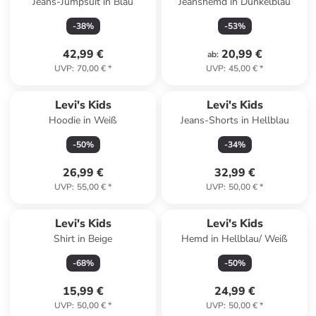
Jeans-Jumpsuit in Blau
Jeanshemd in Dunkelblau
-
38
%
-
53
%
42,99 €
20,99 €
ab
:
UVP
:
70,00 €
*
UVP
:
45,00 €
*
Levi's Kids
Levi's Kids
Hoodie in Weiß
Jeans-Shorts in Hellblau
-
50
%
-
34
%
26,99 €
32,99 €
UVP
:
55,00 €
*
UVP
:
50,00 €
*
Levi's Kids
Levi's Kids
Shirt in Beige
Hemd in Hellblau/ Weiß
-
68
%
-
50
%
15,99 €
24,99 €
UVP
:
50,00 €
*
UVP
:
50,00 €
*