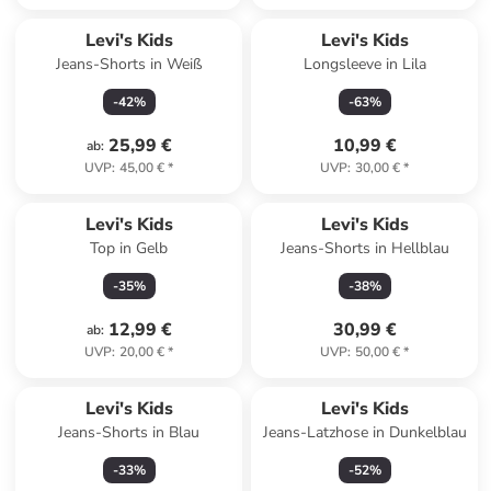
Levi's Kids
Levi's Kids
Jeans-Shorts in Weiß
Longsleeve in Lila
-
42
%
-
63
%
25,99 €
10,99 €
ab
:
UVP
:
45,00 €
*
UVP
:
30,00 €
*
Levi's Kids
Levi's Kids
Top in Gelb
Jeans-Shorts in Hellblau
-
35
%
-
38
%
12,99 €
30,99 €
ab
:
UVP
:
20,00 €
*
UVP
:
50,00 €
*
Levi's Kids
Levi's Kids
Jeans-Shorts in Blau
Jeans-Latzhose in Dunkelblau
-
33
%
-
52
%