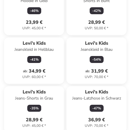
Hoodie in Gelb
Shorts in Bunt
-
46
%
-
42
%
23,99 €
28,99 €
UVP
:
45,00 €
*
UVP
:
50,00 €
*
Levi's Kids
Levi's Kids
Jeanskleid in Hellblau
Jeanskleid in Blau
-
41
%
-
54
%
34,99 €
31,99 €
ab
:
ab
:
UVP
:
60,00 €
*
UVP
:
70,00 €
*
Levi's Kids
Levi's Kids
Jeans-Shorts in Grau
Jeans-Latzhose in Schwarz
-
35
%
-
47
%
28,99 €
36,99 €
UVP
:
45,00 €
*
UVP
:
70,00 €
*