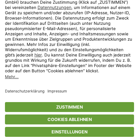
Aktionen
Travel
limango.nl
limango.pl
* Streichpreise entsprechen der unverbindlichen Preisempfehlung des
Herstellers. Prozentangaben beziehen sich auf den Streichpreis.
ᵃ Die jeweils aktuellen Teilnahmebedingungen unserer Freunde-werben-
Freunde-Aktionen findest Du unter
www.limango.de/einladen
ᵇ Gilt nur für von limango versandte Ware (nicht für von Partnern versandte
Ware und Travel).