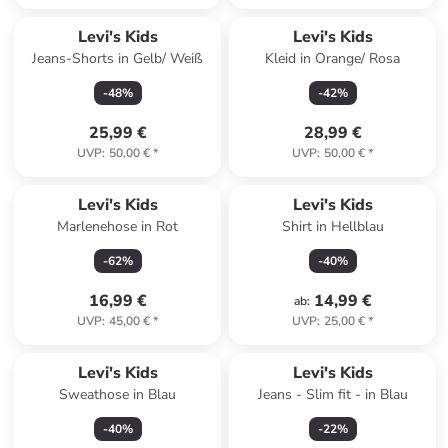
Levi's Kids
Levi's Kids
Jeans-Shorts in Gelb/ Weiß
Kleid in Orange/ Rosa
-
48
%
-
42
%
25,99 €
28,99 €
UVP
:
50,00 €
*
UVP
:
50,00 €
*
Levi's Kids
Levi's Kids
Marlenehose in Rot
Shirt in Hellblau
-
62
%
-
40
%
16,99 €
14,99 €
ab
:
UVP
:
45,00 €
*
UVP
:
25,00 €
*
Levi's Kids
Levi's Kids
Sweathose in Blau
Jeans - Slim fit - in Blau
-
40
%
-
22
%