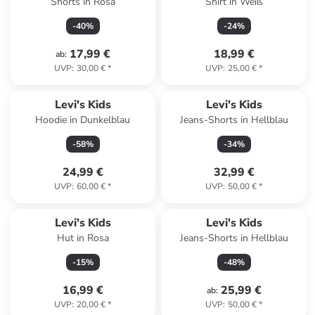
Shorts in Rosa
Shirt in Weiß
-
40
%
-
24
%
17,99 €
18,99 €
ab
:
UVP
:
30,00 €
*
UVP
:
25,00 €
*
Levi's Kids
Levi's Kids
Hoodie in Dunkelblau
Jeans-Shorts in Hellblau
-
58
%
-
34
%
24,99 €
32,99 €
UVP
:
60,00 €
*
UVP
:
50,00 €
*
Levi's Kids
Levi's Kids
Hut in Rosa
Jeans-Shorts in Hellblau
-
15
%
-
48
%
16,99 €
25,99 €
ab
:
UVP
:
20,00 €
*
UVP
:
50,00 €
*