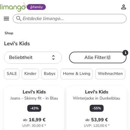
family
Shop
Levi's Kids
1
Beliebtheit
Alle Filter
SALE
Kinder
Babys
Home & Living
Weihnachten
Levi's Kids
Levi's Kids
Jeans - Skinny fit - in Blau
Winterjacke in Dunkelblau
-
43
%
-
55
%
16,99 €
53,99 €
ab
:
ab
:
UVP
:
30,00 €
*
UVP
:
120,00 €
*