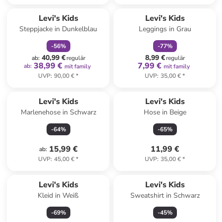
family
rabatt
family
rabatt
Levi's Kids
Levi's Kids
Steppjacke in Dunkelblau
Leggings in Grau
-
56
%
-
77
%
40,99 €
8,99 €
ab
:
regulär
regulär
38,99 €
7,99 €
ab
:
mit family
mit family
UVP
:
90,00 €
*
UVP
:
35,00 €
*
Levi's Kids
Levi's Kids
Marlenehose in Schwarz
Hose in Beige
-
64
%
-
65
%
15,99 €
11,99 €
ab
:
UVP
:
45,00 €
*
UVP
:
35,00 €
*
Levi's Kids
Levi's Kids
Kleid in Weiß
Sweatshirt in Schwarz
-
69
%
-
45
%