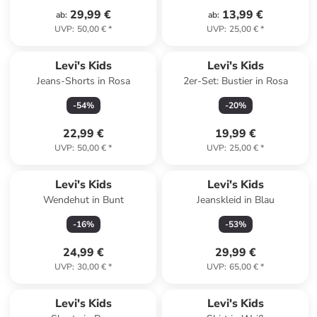
29,99 €
13,99 €
ab
:
ab
:
UVP
:
50,00 €
*
UVP
:
25,00 €
*
Levi's Kids
Levi's Kids
Jeans-Shorts in Rosa
2er-Set: Bustier in Rosa
-
54
%
-
20
%
22,99 €
19,99 €
UVP
:
50,00 €
*
UVP
:
25,00 €
*
Levi's Kids
Levi's Kids
Wendehut in Bunt
Jeanskleid in Blau
-
16
%
-
53
%
24,99 €
29,99 €
UVP
:
30,00 €
*
UVP
:
65,00 €
*
Levi's Kids
Levi's Kids