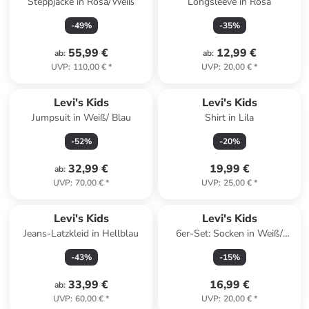
Steppjacke in Rosa/Weiß
Longsleeve in Rosa
-
49
%
-
35
%
55,99 €
12,99 €
ab
:
ab
:
UVP
:
110,00 €
*
UVP
:
20,00 €
*
Levi's Kids
Levi's Kids
Jumpsuit in Weiß/ Blau
Shirt in Lila
-
52
%
-
20
%
32,99 €
19,99 €
ab
:
UVP
:
70,00 €
*
UVP
:
25,00 €
*
Levi's Kids
Levi's Kids
Jeans-Latzkleid in Hellblau
6er-Set: Socken in Weiß/
Schwarz/ Grau
-
43
%
-
15
%
33,99 €
16,99 €
ab
:
UVP
:
60,00 €
*
UVP
:
20,00 €
*