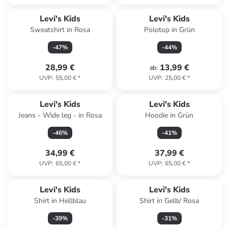
Levi's Kids
Levi's Kids
Sweatshirt in Rosa
Polotop in Grün
-
47
%
-
44
%
28,99 €
13,99 €
ab
:
UVP
:
55,00 €
*
UVP
:
25,00 €
*
Levi's Kids
Levi's Kids
Jeans - Wide leg - in Rosa
Hoodie in Grün
-
46
%
-
41
%
34,99 €
37,99 €
UVP
:
65,00 €
*
UVP
:
65,00 €
*
Levi's Kids
Levi's Kids
Shirt in Hellblau
Shirt in Gelb/ Rosa
-
39
%
-
31
%