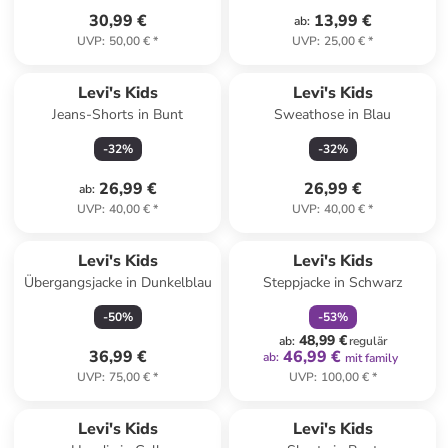
30,99 €
13,99 €
ab
:
UVP
:
50,00 €
*
UVP
:
25,00 €
*
Levi's Kids
Levi's Kids
Jeans-Shorts in Bunt
Sweathose in Blau
-
32
%
-
32
%
26,99 €
26,99 €
ab
:
UVP
:
40,00 €
*
UVP
:
40,00 €
*
family
rabatt
Levi's Kids
Levi's Kids
Übergangsjacke in Dunkelblau
Steppjacke in Schwarz
-
50
%
-
53
%
48,99 €
ab
:
regulär
36,99 €
46,99 €
ab
:
mit family
UVP
:
75,00 €
*
UVP
:
100,00 €
*
Levi's Kids
Levi's Kids