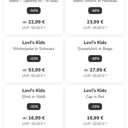
Jeans - Tapered fit - in Blau
Jeans-Shorts in Hellblau
-
54
%
-
46
%
22,99 €
23,99 €
ab
:
UVP
:
50,00 €
*
UVP
:
45,00 €
*
Levi's Kids
Levi's Kids
Winterjacke in Schwarz
Sweatshirt in Beige
-
43
%
-
49
%
53,99 €
27,99 €
ab
:
ab
:
UVP
:
95,00 €
*
UVP
:
55,00 €
*
Levi's Kids
Levi's Kids
Shirt in Weiß
Cap in Rot
-
32
%
-
15
%
16,99 €
16,99 €
ab
:
UVP
:
25,00 €
*
UVP
:
20,00 €
*