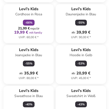
family
rabatt
Levi's Kids
Levi's Kids
Cordhose in Rosa
Daunenjacke in Blau
-
66
%
-
55
%
21,99 €
regulär
19,99 €
39,99 €
ab
:
mit family
UVP
:
60,00 €
*
UVP
:
90,00 €
*
Levi's Kids
Levi's Kids
Jeansjacke in Blau
Hoodie in Gelb
-
55
%
-
53
%
35,99 €
20,99 €
ab
:
ab
:
UVP
:
80,00 €
*
UVP
:
45,00 €
*
Levi's Kids
Levi's Kids
Sweathose in Blau
Sweatshirt in Weiß
-
40
%
-
43
%