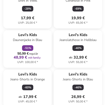
Shirt in Weiß
Cordhose in Pink
-
28
%
-
69
%
17,99 €
19,99 €
UVP
:
25,00 €
*
UVP
:
65,00 €
*
family
rabatt
Levi's Kids
Levi's Kids
Daunenjacke in Blau
Jeanslatzhose in Hellblau
-
51
%
-
40
%
50,99 €
regulär
48,99 €
32,99 €
ab
:
mit family
UVP
:
100,00 €
*
UVP
:
55,00 €
*
Levi's Kids
Levi's Kids
Jeans-Shorts in Orange
Jeans-Shorts in Blau
-
60
%
-
46
%
17,99 €
26,99 €
ab
:
UVP
:
45,00 €
*
UVP
:
50,00 €
*