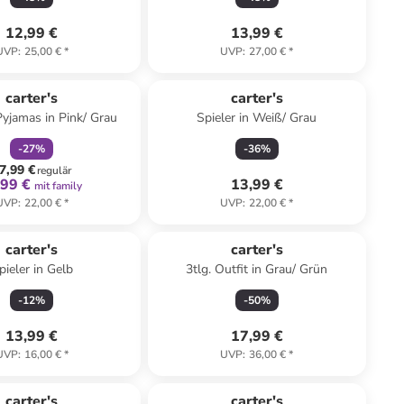
12,99 €
13,99 €
UVP
:
25,00 €
*
UVP
:
27,00 €
*
family
rabatt
carter's
carter's
Pyjamas in Pink/ Grau
Spieler in Weiß/ Grau
-
27
%
-
36
%
7,99 €
regulär
,99 €
13,99 €
mit family
UVP
:
22,00 €
*
UVP
:
22,00 €
*
carter's
carter's
pieler in Gelb
3tlg. Outfit in Grau/ Grün
-
12
%
-
50
%
13,99 €
17,99 €
UVP
:
16,00 €
*
UVP
:
36,00 €
*
carter's
carter's