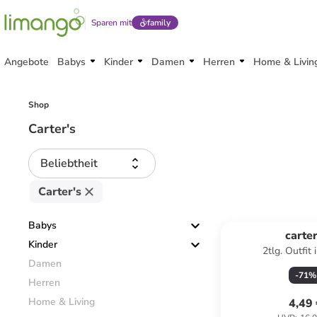
Sparen mit
family
Angebote
Babys
Kinder
Damen
Herren
Home & Livin
Shop
Carter's
Beliebtheit
Carter's
Babys
carter
Kinder
2tlg. Outfit 
Damen
-
71
%
Herren
Home & Living
4,49