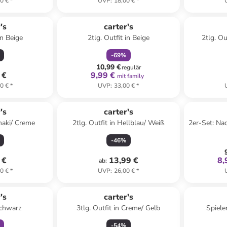
0 €
*
UVP
:
18,00 €
*
family
rabatt
's
carter's
in Beige
2tlg. Outfit in Beige
2tlg. Ou
-
69
%
10,99 €
regulär
 €
9,99 €
mit family
0 €
*
UVP
:
33,00 €
*
's
carter's
Khaki/ Creme
2tlg. Outfit in Hellblau/ Weiß
2er-Set: Na
-
46
%
 €
13,99 €
8,
ab
:
0 €
*
UVP
:
26,00 €
*
abatt
's
carter's
Schwarz
3tlg. Outfit in Creme/ Gelb
Spiele
-
54
%