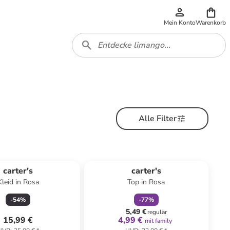
Mein Konto
Warenkorb
Alle Filter
family
rabatt
carter's
carter's
Kleid in Rosa
Top in Rosa
-
54
%
-
77
%
5,49 €
regulär
15,99 €
4,99 €
mit family