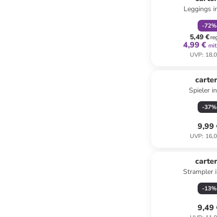
Leggings i
-
72
%
5,49 €
re
4,99 €
mit
UVP
:
18,0
carter
Spieler i
-
37
%
9,99
UVP
:
16,0
carter
Strampler 
-
13
%
9,49