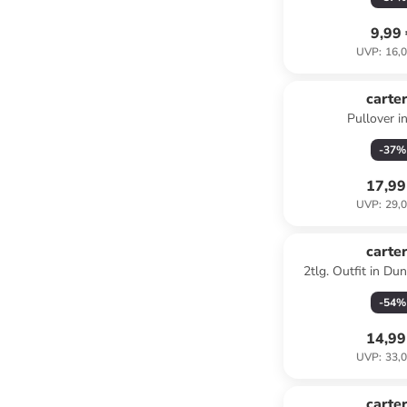
9,99
UVP
:
16,0
carter
Pullover i
-
37
%
17,99
UVP
:
29,0
carter
2tlg. Outfit in Du
-
54
%
14,99
UVP
:
33,0
carter