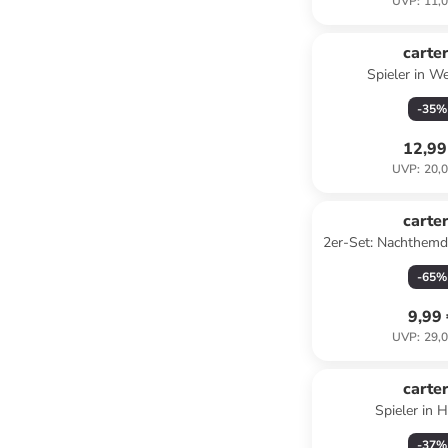
UVP
:
11,0
carter
Spieler in We
-
35
%
12,99
UVP
:
20,0
carter
2er-Set: Nachthemde
-
65
%
9,99
UVP
:
29,0
carter
Spieler in H
-
37
%