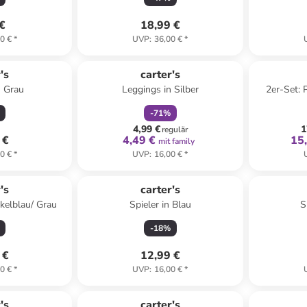
 €
18,99 €
0 €
*
UVP
:
36,00 €
*
family
rabatt
's
carter's
n Grau
Leggings in Silber
2er-Set: 
-
71
%
4,99 €
1
regulär
 €
4,49 €
15
mit family
0 €
*
UVP
:
16,00 €
*
's
carter's
nkelblau/ Grau
Spieler in Blau
S
-
18
%
 €
12,99 €
0 €
*
UVP
:
16,00 €
*
's
carter's