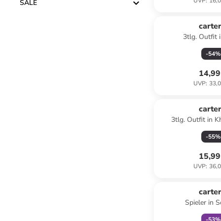
UVP
:
16,0
SALE
carter
3tlg. Outfit 
-
54
%
14,99
UVP
:
33,0
carter
3tlg. Outfit in 
-
55
%
15,99
UVP
:
36,0
family
r
carter
Spieler in 
-
53
%