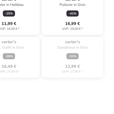
eler in Hellblau
Pullover in Grün
-
25
%
-
41
%
11,99 €
16,99 €
UVP
:
16,00 €
*
UVP
:
29,00 €
*
ät. Ausverkauft.
Zu spät. Ausverkauft.
carter's
carter's
. Outfit in Grün
Sweathose in Grün
-
38
%
-
51
%
16,49 €
12,99 €
UVP
:
27,00 €
*
UVP
:
27,00 €
*