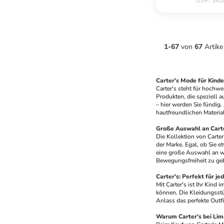
UVP
:
34,0
1
-
67
von
67
Artike
Carter's Mode für Kinde
Carter's steht für hochwe
Produkten, die speziell a
– hier werden Sie fündig
hautfreundlichen Material
Große Auswahl an Carte
Die Kollektion von Carter'
der Marke. Egal, ob Sie e
eine große Auswahl an wä
Bewegungsfreiheit zu geb
Carter's: Perfekt für je
Mit Carter's ist Ihr Kind 
können. Die Kleidungsstüc
Anlass das perfekte Outfit
Warum Carter's bei Li