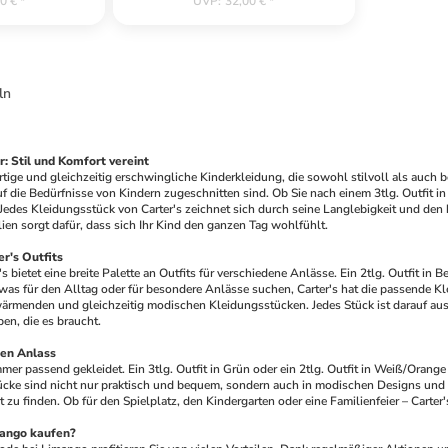
0 €
*
UVP
:
32,00 €
*
ln
r: Stil und Komfort vereint
rtige und gleichzeitig erschwingliche Kinderkleidung, die sowohl stilvoll als auch b
uf die Bedürfnisse von Kindern zugeschnitten sind. Ob Sie nach einem 3tlg. Outfit i
. Jedes Kleidungsstück von Carter's zeichnet sich durch seine Langlebigkeit und d
ien sorgt dafür, dass sich Ihr Kind den ganzen Tag wohlfühlt.
r's Outfits
s bietet eine breite Palette an Outfits für verschiedene Anlässe. Ein 2tlg. Outfit in Bei
twas für den Alltag oder für besondere Anlässe suchen, Carter's hat die passende Kl
rmenden und gleichzeitig modischen Kleidungsstücken. Jedes Stück ist darauf ausge
en, die es braucht.
den Anlass
immer passend gekleidet. Ein 3tlg. Outfit in Grün oder ein 2tlg. Outfit in Weiß/Orang
ke sind nicht nur praktisch und bequem, sondern auch in modischen Designs und Farb
 zu finden. Ob für den Spielplatz, den Kindergarten oder eine Familienfeier – Carter'
mango kaufen?