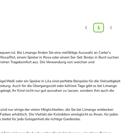
1
equem ist. Bei Limango finden Sie eine vielfältige Auswahl an Carter's 
n Rosa/Rot, einem Spieler in Rosa oder einem 5er-Set: Bodys in Bunt suchen 
en hohen Tragekomfort aus. Die Verwendung von weichen und 
ge/Weiß oder ein Spieler in Lila sind perfekte Beispiele für die Vielseitigkeit 
eidung. Auch für die Übergangszeit oder kühlere Tage gibt es bei Limango 
legt, Ihr Kind nicht nur gut aussehen zu lassen, sondern ihm auch die 
e sind nur einige der vielen Möglichkeiten, die Sie bei Limango entdecken 
en erhältlich. Die Vielfalt der Kollektion ermöglicht es Ihnen, für jeden 
s bietet für jede Gelegenheit die richtige Garderobe.