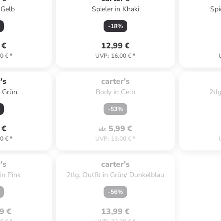
 Gelb
Spieler in Khaki
Spi
-
18
%
 €
12,99 €
0 €
*
UVP
:
16,00 €
*
Zu spät. Ausverkauft.
Zu sp
's
carter's
n Grün
Body in Gelb
2tlg
-
53
%
 €
5,99 €
ab
:
0 €
*
UVP
:
13,00 €
*
verkauft.
Zu spät. Ausverkauft.
's
carter's
 in Pink
2tlg. Outfit in Grün/ Dunkelblau
-
56
%
9 €
13,99 €