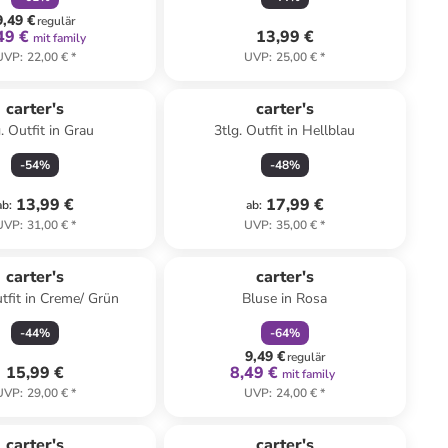
9,49 €
regulär
49 €
13,99 €
mit family
UVP
:
22,00 €
*
UVP
:
25,00 €
*
carter's
carter's
. Outfit in Grau
3tlg. Outfit in Hellblau
-
54
%
-
48
%
13,99 €
17,99 €
ab
:
ab
:
UVP
:
31,00 €
*
UVP
:
35,00 €
*
family
rabatt
carter's
carter's
utfit in Creme/ Grün
Bluse in Rosa
-
44
%
-
64
%
9,49 €
regulär
15,99 €
8,49 €
mit family
UVP
:
29,00 €
*
UVP
:
24,00 €
*
carter's
carter's