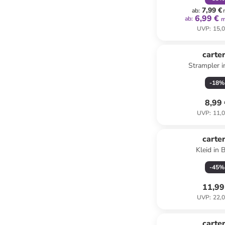
7,99 €
ab
:
6,99 €
ab
:
m
UVP
:
15,0
carter
Strampler 
-
18
%
8,99
UVP
:
11,0
carter
Kleid in 
-
45
%
11,99
UVP
:
22,0
family
r
carter