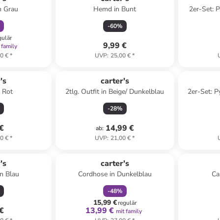
n Grau
Hemd in Bunt
2er-Set: 
-
60
%
gulär
9,99 €
 family
0 €
*
UVP
:
25,00 €
*
's
carter's
n Rot
2tlg. Outfit in Beige/ Dunkelblau
2er-Set: P
-
28
%
 €
14,99 €
ab
:
0 €
*
UVP
:
21,00 €
*
family
rabatt
's
carter's
in Blau
Cordhose in Dunkelblau
Ca
-
48
%
15,99 €
regulär
 €
13,99 €
mit family