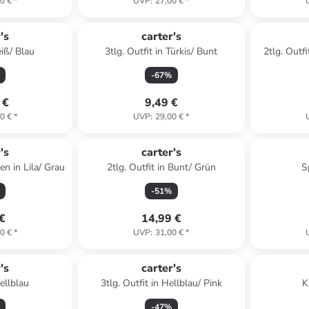
0 €
*
UVP
:
27,00 €
*
's
carter's
iß/ Blau
3tlg. Outfit in Türkis/ Bunt
2tlg. Outf
-
67
%
 €
9,49 €
0 €
*
UVP
:
29,00 €
*
's
carter's
n in Lila/ Grau
2tlg. Outfit in Bunt/ Grün
S
-
51
%
 €
14,99 €
0 €
*
UVP
:
31,00 €
*
's
carter's
ellblau
3tlg. Outfit in Hellblau/ Pink
K
-
47
%