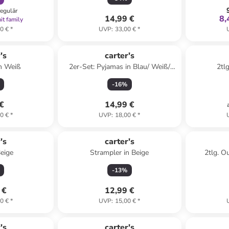
regulär
14,99 €
8,
it family
0 €
*
UVP
:
33,00 €
*
's
carter's
in Weiß
2er-Set: Pyjamas in Blau/ Weiß/
2tlg
Bunt
-
16
%
 €
14,99 €
0 €
*
UVP
:
18,00 €
*
's
carter's
Beige
Strampler in Beige
2tlg. O
-
13
%
 €
12,99 €
0 €
*
UVP
:
15,00 €
*
abatt
's
carter's