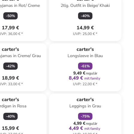
Pyjamas in Rot/ Creme
2tlg. Outfit in Beige/ Khaki
-
50
%
-
40
%
17,99 €
14,99 €
UVP
:
36,00 €
*
UVP
:
25,00 €
*
family
rabatt
carter's
carter's
yjamas in Creme/ Grau
Longsleeve in Blau
-
42
%
-
61
%
9,49 €
regulär
18,99 €
8,49 €
mit family
UVP
:
33,00 €
*
UVP
:
22,00 €
*
family
rabatt
carter's
carter's
rdigan in Rosa
Leggings in Grau
-
40
%
-
75
%
4,99 €
regulär
15,99 €
4,49 €
mit family