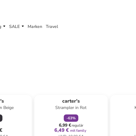
g
SALE
Marken
Travel
family
rabatt
Reserviert
's
carter's
in Beige
Strampler in Rot
-
63
%
6,99 €
regulär
 €
6,49 €
mit family