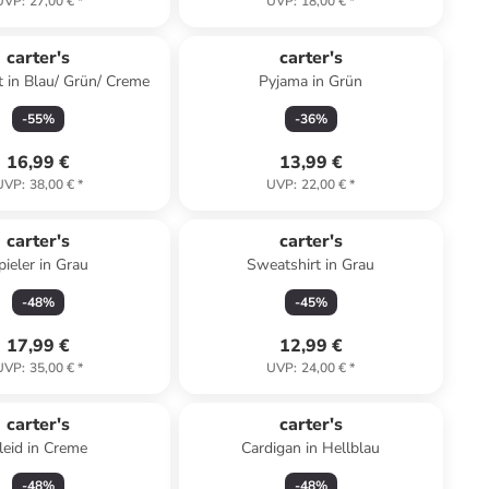
UVP
:
27,00 €
*
UVP
:
18,00 €
*
carter's
carter's
it in Blau/ Grün/ Creme
Pyjama in Grün
-
55
%
-
36
%
16,99 €
13,99 €
UVP
:
38,00 €
*
UVP
:
22,00 €
*
carter's
carter's
pieler in Grau
Sweatshirt in Grau
-
48
%
-
45
%
17,99 €
12,99 €
UVP
:
35,00 €
*
UVP
:
24,00 €
*
carter's
carter's
leid in Creme
Cardigan in Hellblau
-
48
%
-
48
%