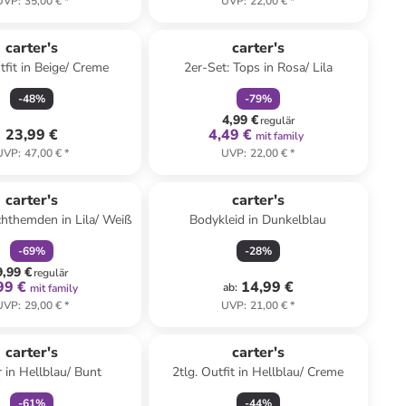
UVP
:
35,00 €
*
UVP
:
22,00 €
*
family
rabatt
carter's
carter's
tfit in Beige/ Creme
2er-Set: Tops in Rosa/ Lila
-
48
%
-
79
%
4,99 €
regulär
23,99 €
4,49 €
mit family
UVP
:
47,00 €
*
UVP
:
22,00 €
*
family
rabatt
carter's
carter's
chthemden in Lila/ Weiß
Bodykleid in Dunkelblau
-
69
%
-
28
%
9,99 €
regulär
99 €
14,99 €
ab
:
mit family
UVP
:
29,00 €
*
UVP
:
21,00 €
*
family
rabatt
carter's
carter's
r in Hellblau/ Bunt
2tlg. Outfit in Hellblau/ Creme
-
61
%
-
44
%