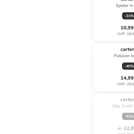
Spieler in
-
31
%
10,99
UVP
:
16,0
carter
Pullover i
-
40
%
14,99
UVP
:
25,0
Zu spät. Aus
carter
3tlg. Outfit
-
61
%
12,9
ab
: