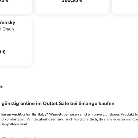
95 €
189,95 €
Wensky
n Braun
0 €
ln
ünstig online im Outlet Sale bei limango kaufen
osen wichtig für Ihr Baby?
 Windelüberhosen sind ein unverzichtbares Produkt für
nd komfortabel. Windelüberhosen sind auch wirtschaftlich, da sie wiederverwendbar 
 Babypflege sind.