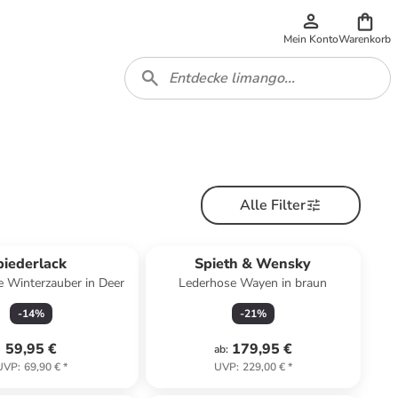
Mein Konto
Warenkorb
Alle Filter
biederlack
Spieth & Wensky
 Winterzauber in Deer
Lederhose Wayen in braun
-
14
%
-
21
%
59,95 €
179,95 €
ab
:
UVP
:
69,90 €
*
UVP
:
229,00 €
*