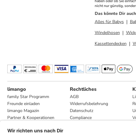
haben oder ob Sie einfac
nicht nur günstig, sonde
Das könnte Dir auch
Alles für Babys
Ba
Windelhosen
Wick
Kassettendecken
W
limango
Rechtliches
K
family Star Programm
AGB
L
Freunde einladen
Widerrufsbelehrung
R
limango Magazin
Datenschutz
U
Partner & Kooperationen
Compliance
V
Jobs
Impressum
G
Presse
Privatsphäre-Einstellungen