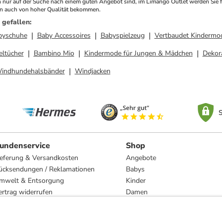
h nur auf der Suche nach einem guten Angebot sind, im Limango Outlet werden Sie f
rn auch von hoher Qualität bekommen.
 gefallen
:
byschuhe
Baby Accessoires
Babyspielzeug
Vertbaudet Kindermo
eltücher
Bambino Mio
Kindermode für Jungen & Mädchen
Dekor
indhundehalsbänder
Windjacken
S
undenservice
Shop
ieferung & Versandkosten
Angebote
ücksendungen / Reklamationen
Babys
mwelt & Entsorgung
Kinder
ertrag widerrufen
Damen
esetzliche Gewährleistung und Reparatur
Herren
Wohnen