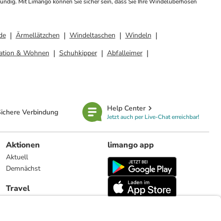
ündig. Mit Limango können Sie sicher sein, dass Sie Ihre Windelüberhosen 
de
Ärmellätzchen
Windeltaschen
Windeln
ation & Wohnen
Schuhkipper
Abfalleimer
Help Center
ichere Verbindung
Jetzt auch per Live-Chat erreichbar!
Aktionen
limango app
Aktuell
Demnächst
Travel
Reiseangebote