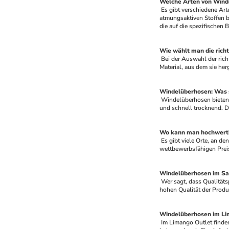
Welche Arten von Winde
 Es gibt verschiedene Arten von Windelüberhosen auf dem Markt. Einige sind aus wasserdichtem Material gefertigt, um maximale Saugfähigkeit zu gewährleisten, während andere aus 
atmungsaktiven Stoffen b
die auf die spezifischen 
Wie wählt man die richt
 Bei der Auswahl der richtigen Windelüberhose für Ihr Baby sollten Sie einige Faktoren berücksichtigen. Dazu gehören die Größe Ihres Babys, die Saugfähigkeit der Überhose und das 
Material, aus dem sie herg
Windelüberhosen: Was s
 Windelüberhosen bieten viele Vorteile gegenüber herkömmlichen Windeln. Sie sind wiederverwendbar, was sie zu einer kosteneffektiven Lösung macht. Sie sind auch leicht zu reinigen 
und schnell trocknend. D
Wo kann man hochwerti
 Es gibt viele Orte, an denen Sie hochwertige Windelüberhosen günstig kaufen können. Online-Shops wie Limango bieten eine große Auswahl an Windelüberhosen zu 
wettbewerbsfähigen Preis
Windelüberhosen im Sal
 Wer sagt, dass Qualitätsprodukte immer teuer sein müssen? Bei Limango können Sie Windelüberhosen im Sale kaufen und dabei erheblich sparen. Mit den günstigen Preisen und der 
hohen Qualität der Produ
Windelüberhosen im Lim
 Im Limango Outlet finden Sie die besten Angebote für Windelüberhosen. Hier können Sie hochwertige Produkte zu günstigen Preisen kaufen. Egal, ob Sie gerade ein Baby bekommen 