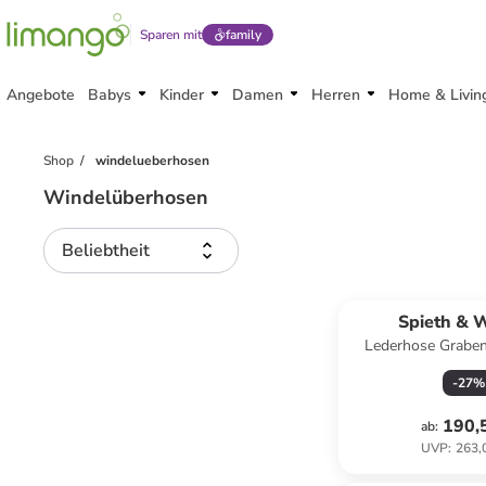
Sparen mit
family
Angebote
Babys
Kinder
Damen
Herren
Home & Livin
Shop
windelueberhosen
Windelüberhosen
Beliebtheit
Spieth & 
Lederhose Graben
-
27
%
190,
ab
:
UVP
:
263,