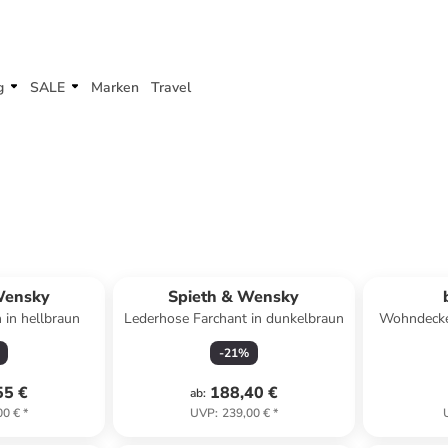
g
SALE
Marken
Travel
Wensky
Spieth & Wensky
 in hellbraun
Lederhose Farchant in dunkelbraun
Wohndecke
-
21
%
55 €
188,40 €
ab
:
00 €
*
UVP
:
239,00 €
*