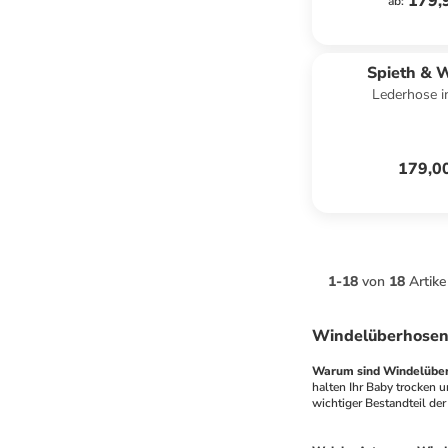
179,
ab
:
Spieth & 
Lederhose i
179,0
1
-
18
von
18
Artike
Windelüberhosen g
Warum sind Windelüberh
halten Ihr Baby trocken u
wichtiger Bestandteil der