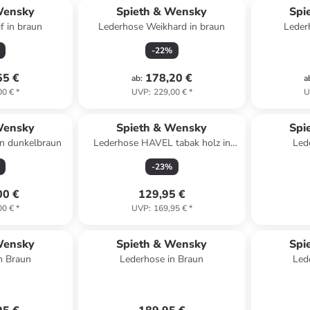
Wensky
Spieth & Wensky
Spi
f in braun
Lederhose Weikhard in braun
Leder
-
22
%
55 €
178,20 €
ab
:
a
00 €
*
UVP
:
229,00 €
*
U
Wensky
Spieth & Wensky
Spi
n dunkelbraun
Lederhose HAVEL tabak holz in
Led
braun
-
23
%
00 €
129,95 €
00 €
*
UVP
:
169,95 €
*
Wensky
Spieth & Wensky
Spi
n Braun
Lederhose in Braun
Led