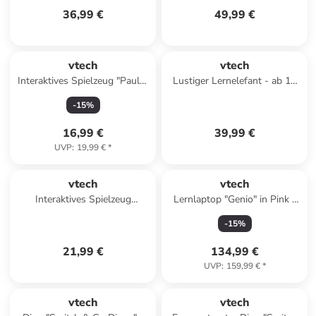
36,99 €
49,99 €
vtech
vtech
Interaktives Spielzeug "Pauly"
Lustiger Lernelefant - ab 18
- ab 4 Jahren
Monaten
-
15
%
16,99 €
39,99 €
UVP
:
19,99 €
*
vtech
vtech
Interaktives Spielzeug
Lernlaptop "Genio" in Pink -
''Hüpfspaß-Frosch'' - ab 12
ab 5 Jahren
-
15
%
Monaten
21,99 €
134,99 €
UVP
:
159,99 €
*
vtech
vtech