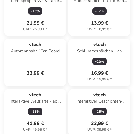
Lernlaptop in Weiß - ab 3
Hubschrauber "Tut Tut Baby
Jahren
Flitzer" - ab 12 Monaten
-
15
%
-
17
%
21,99 €
13,99 €
UVP
:
25,99 €
*
UVP
:
16,95 €
*
vtech
vtech
Autorennbahn "Car-Board
Schlummerbärchen - ab
Racers - Monster-Adventure
Geburt
-
15
%
Set" - ab 5 Jahren
22,99 €
16,99 €
UVP
:
19,99 €
*
vtech
vtech
Interaktive Weltkarte - ab 6
Interaktiver Geschichten-
Jahren
Freund Marshall - ab 3 Jahren
-
15
%
-
15
%
41,99 €
33,99 €
UVP
:
49,95 €
*
UVP
:
39,99 €
*