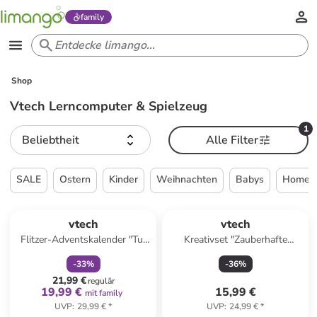
family
Shop
Vtech Lerncomputer & Spielzeug
1
Beliebtheit
Alle Filter
SALE
Ostern
Kinder
Weihnachten
Babys
Home &
family
rabatt
vtech
vtech
Flitzer-Adventskalender "Tut
Kreativset "Zauberhafte
Tut Baby" - ab 12 Monaten
Einhorn-Handtasche" - ab 5
-
33
%
-
36
%
Jahren
21,99 €
regulär
19,99 €
15,99 €
mit family
UVP
:
29,99 €
*
UVP
:
24,99 €
*