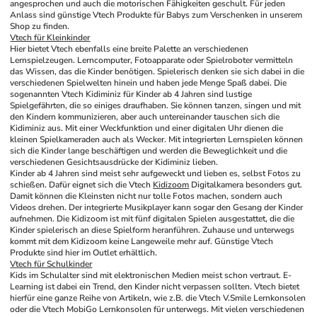
angesprochen und auch die motorischen Fähigkeiten geschult. Für jeden 
Anlass sind günstige Vtech Produkte für Babys zum Verschenken in unserem 
Shop zu finden. 
Vtech für 
Kleinkinder
Hier bietet Vtech ebenfalls eine breite Palette an verschiedenen 
Lernspielzeugen. Lerncomputer, Fotoapparate oder Spielroboter vermitteln 
das Wissen, das die Kinder benötigen. Spielerisch denken sie sich dabei in die 
verschiedenen Spielwelten hinein und haben jede Menge Spaß dabei. Die 
sogenannten Vtech Kidiminiz für Kinder ab 4 Jahren sind lustige 
Spielgefährten, die so einiges draufhaben. Sie können tanzen, singen und mit 
den Kindern kommunizieren, aber auch untereinander tauschen sich die 
Kidiminiz aus. Mit einer Weckfunktion und einer digitalen Uhr dienen die 
kleinen Spielkameraden auch als Wecker. Mit integrierten Lernspielen können 
sich die Kinder lange beschäftigen und werden die Beweglichkeit und die 
verschiedenen Gesichtsausdrücke der Kidiminiz lieben. 
Kinder ab 4 Jahren sind meist sehr aufgeweckt und lieben es, selbst Fotos zu 
schießen. Dafür eignet sich die Vtech 
Kidizoom
 Digitalkamera besonders gut. 
Damit können die Kleinsten nicht nur tolle Fotos machen, sondern auch 
Videos drehen. Der integrierte Musikplayer kann sogar den Gesang der Kinder 
aufnehmen. Die Kidizoom ist mit fünf digitalen Spielen ausgestattet, die die 
Kinder spielerisch an diese Spielform heranführen. Zuhause und unterwegs 
kommt mit dem Kidizoom keine Langeweile mehr auf. Günstige Vtech 
Produkte sind hier im Outlet erhältlich.
Vtech für Schulkinder
Kids im Schulalter sind mit elektronischen Medien meist schon vertraut. E-
Learning ist dabei ein Trend, den Kinder nicht verpassen sollten. Vtech bietet 
hierfür eine ganze Reihe von Artikeln, wie z.B. die Vtech V.Smile Lernkonsolen 
oder die Vtech MobiGo Lernkonsolen für unterwegs. Mit vielen verschiedenen 