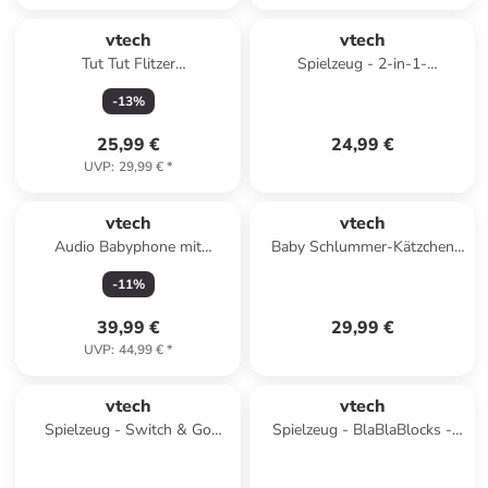
vtech
vtech
Tut Tut Flitzer
Spielzeug - 2-in-1-
Adventskalender in
Schmetterling
-
13
%
Mehrfarbig ab 12 Monate
25,99 €
24,99 €
UVP
:
29,99 €
*
vtech
vtech
Audio Babyphone mit
Baby Schlummer-Kätzchen
Projektionsnachtlicht in Weiß
Kuscheltier Beruhigungshilfe
-
11
%
ab 0 Monate
Schlaflieder 0-36 Monaten
39,99 €
29,99 €
UVP
:
44,99 €
*
vtech
vtech
Spielzeug - Switch & Go
Spielzeug - BlaBlaBlocks -
Dinos - T-Rex
Tierset