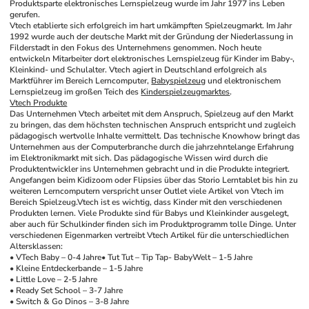
Produktsparte elektronisches Lernspielzeug wurde im Jahr 1977 ins Leben 
gerufen. 
Vtech etablierte sich erfolgreich im hart umkämpften Spielzeugmarkt. Im Jahr 
1992 wurde auch der deutsche Markt mit der Gründung der Niederlassung in 
Filderstadt in den Fokus des Unternehmens genommen. Noch heute 
entwickeln Mitarbeiter dort elektronisches Lernspielzeug für Kinder im Baby-, 
Kleinkind- und Schulalter. Vtech agiert in Deutschland erfolgreich als 
Marktführer im Bereich Lerncomputer, 
Babyspielzeug
 und elektronischem 
Lernspielzeug im großen Teich des 
Kinderspielzeugmarktes
.
Vtech Produkte
Das Unternehmen Vtech arbeitet mit dem Anspruch, Spielzeug auf den Markt 
zu bringen, das dem höchsten technischen Anspruch entspricht und zugleich 
pädagogisch wertvolle Inhalte vermittelt. Das technische Knowhow bringt das 
Unternehmen aus der Computerbranche durch die jahrzehntelange Erfahrung 
im Elektronikmarkt mit sich. Das pädagogische Wissen wird durch die 
Produktentwickler ins Unternehmen gebracht und in die Produkte integriert. 
Angefangen beim Kidizoom oder Flipsies über das Storio Lerntablet bis hin zu 
weiteren Lerncomputern verspricht unser Outlet viele Artikel von Vtech im 
Bereich Spielzeug.
Vtech ist es wichtig, dass Kinder mit den verschiedenen 
Produkten lernen. Viele Produkte sind für Babys und Kleinkinder ausgelegt, 
aber auch für Schulkinder finden sich im Produktprogramm tolle Dinge. Unter 
verschiedenen Eigenmarken vertreibt Vtech Artikel für die unterschiedlichen 
Altersklassen: 
• VTech Baby – 0-4 Jahre
• Tut Tut – Tip Tap- BabyWelt – 1-5 Jahre
• Kleine Entdeckerbande – 1-5 Jahre
• Little Love – 2-5 Jahre
• Ready Set School – 3-7 Jahre
• Switch & Go Dinos – 3-8 Jahre