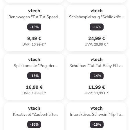
vtech
vtech
Rennwagen "Tut Tut Speedy
Schiebespielzeug "Schildkröte"
Flitzer" - ab 2 Jahren
- ab 12 Monaten
-
13
%
-
16
%
9,49 €
24,99 €
UVP
:
10,99 €
*
UVP
:
29,99 €
*
vtech
vtech
Spielkonsole "Pog, der
Schulbus "Tut Tut Baby Flitzer
Gaming-Buddy" - ab 3 Jahren
- CoComelon" in Gelb - ab 18
-
15
%
-
14
%
Monaten
16,99 €
11,99 €
UVP
:
19,99 €
*
UVP
:
13,99 €
*
vtech
vtech
Kreativset "Zauberhafte
Interaktives Schwein "Tip Tap
Katzen-Handtasche" - ab 5
Baby Tiere" - ab 12 Monaten
-
16
%
-
15
%
Jahren