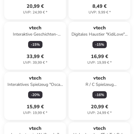
20,99 €
8,49 €
UVP
:
24,99 €
*
UVP
:
9,99 €
*
vtech
vtech
Interaktive Geschichten-
Digitales Haustier "KidiLove" -
Freundin Gabby - ab 3 Jahren
ab 5 Jahren
-
15
%
-
15
%
(Überraschungsprodukt)
33,99 €
16,99 €
UVP
:
39,99 €
*
UVP
:
19,99 €
*
vtech
vtech
Interaktives Spielzeug "Oscar"
R / C Spielzeug
- ab 4 Jahren
"Rettungshund Chase" - ab 3
-
20
%
-
16
%
Jahren
15,99 €
20,99 €
UVP
:
19,99 €
*
UVP
:
24,99 €
*
vtech
vtech