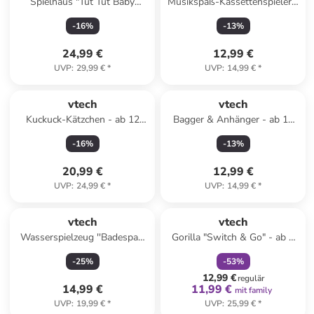
Spielhaus "Tut Tut Baby
Musikspaß-Kassettenspieler -
Flitzer - CoComelon" in Bunt -
ab 3 Jahren
-
16
%
-
13
%
ab 18 Monaten
24,99 €
12,99 €
UVP
:
29,99 €
*
UVP
:
14,99 €
*
vtech
vtech
Kuckuck-Kätzchen - ab 12
Bagger & Anhänger - ab 12
Monaten
Monaten
-
16
%
-
13
%
20,99 €
12,99 €
UVP
:
24,99 €
*
UVP
:
14,99 €
*
family
rabatt
vtech
vtech
Wasserspielzeug ''Badespaß
Gorilla "Switch & Go" - ab 3
Otter'' - ab 12 Monaten
Jahren
-
25
%
-
53
%
12,99 €
regulär
14,99 €
11,99 €
mit family
UVP
:
19,99 €
*
UVP
:
25,99 €
*