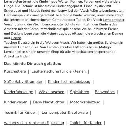
Lernspielen lernen die Kinder neue Wörter, Formen, Farben und viele andere 
Dinge. Die Technik ist hier auf die Kinder angepasst. Einen Joystick mit 
Schreibpad und Malpad findet man bspw. bei den Vtech V.Smile Lernkonsolen. 
Der Lernspaß ist damit garantiert. Je älter die Kinder werden, umso mehr steigt 
das Interesse an einem eigenen Computer oder Tablet. Die Vtech 
Lerncomputer
Vorschule und die Vtech Lerncomputer Schule vermitteln den Kindern das 
Arbeiten mit der Computertechnik auf spielerische Weise. In bunten Farben 
und Designs begeistern die kleinen Laptops oft auch die erwachsenen 
Damen
und 
Herren
.
Tauchen Sie also ein in die Welt von 
Vtech
. Wir haben ein großes Sortiment in 
unserem Outlet für Sie. Von Lerntablets über Flitzer bis hin zu Mobigo 
Lernkonsolen sind in unserem Shop für alle Altersklassen ansprechende 
Artikel zu finden.
Das könnte Dir auch gefallen
:
Kuscheltiere
Lauflernschuhe für die Kleinen
Süße Baby Strampler
Kinder Technikspielzeug
Kinderfahrzeuge
Wickeltaschen
Spieluhren
Babymöbel
Kinderwagen
Baby Nachtlichter
Motorikspielzeug
Technik für Kinder
Lerncomputer & software
weiteres elektronisches Spielzeug
Tablets für Kinder