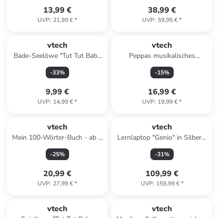
13,99 €
38,99 €
UVP
:
21,99 €
*
UVP
:
59,95 €
*
vtech
vtech
Bade-Seelöwe "Tut Tut Baby
Peppas musikalisches
Badewelt" - ab 12 Monaten
Reimebuch - ab 2 Jahren
-
33
%
-
15
%
9,99 €
16,99 €
UVP
:
14,99 €
*
UVP
:
19,99 €
*
vtech
vtech
Mein 100-Wörter-Buch - ab 2
Lernlaptop "Genio" in Silber -
Jahren
ab 5 Jahren
-
25
%
-
31
%
20,99 €
109,99 €
UVP
:
27,99 €
*
UVP
:
159,99 €
*
vtech
vtech