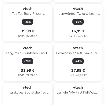
vtech
vtech
Tut-Tut-Baby-Flitzer-
Lernwürfel ''Twist & Learn
Einkaufszentrum "Minnies
Princess-Würfel'' - ab 4
-
28
%
-
15
%
Einkaufsabenteuer" - ab 12
Jahren
Monaten
39,99 €
16,99 €
UVP
:
55,99 €
*
UVP
:
19,99 €
*
vtech
vtech
Fang-mich-Hündchen - ab 12
Lernkonsole "ABC Smile TV -
Monaten
Peppa Pig" in Blau - ab 3
-
20
%
-
24
%
Jahren
31,99 €
37,99 €
UVP
:
39,99 €
*
UVP
:
49,99 €
*
vtech
vtech
Interaktives Buchstabenrad -
Lernuhr "My First KidiWatch"
ab 4 Jahren
in Blau - ab 3 Jahren