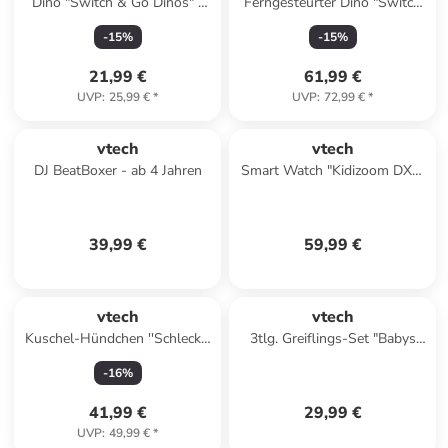
Dino "Switch & Go Dinos" -
Ferngesteurter Dino "Switch
ab 3 Jahren
& Go Dinos" - ab 3 Jahren
-
15
%
-
15
%
21,99 €
61,99 €
UVP
:
25,99 €
*
UVP
:
72,99 €
*
vtech
vtech
DJ BeatBoxer - ab 4 Jahren
Smart Watch "Kidizoom DX2"
in Blau - ab 5 Jahren
39,99 €
59,99 €
vtech
vtech
Kuschel-Hündchen ''Schlecki''
3tlg. Greiflings-Set "Babys
- ab 4 Jahren
Tierfreunde" - ab Geburt
-
16
%
41,99 €
29,99 €
UVP
:
49,99 €
*