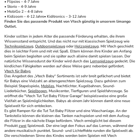
• Flipsies – 4-7 Jahre
• Storio – 4-9 Jahre
• MobiGo 2 – 4-8 Jahre
• Kidizoom – 4-12 Jahre
• Kiditronics – 3-12 Jahre
Finden Sie das passende Produkt von Vtech günstig in unserem limango 
Outlet.
Kinder sollten in jedem Alter die passende Förderung erhalten, die ihrem 
Wissensstand entspricht. Und das nicht nur mit klassischem Spielzeug wie 
Technikspielzeug
, 
Outdoorspielzeug
 oder 
Holzspielzeug
. Mit Vtech geschieht 
dies in leichter Form und mit viel Spaß. Eltern können ihre Kinder am Anfang 
beim Spielen begleiten und sie später auch alleine damit spielen lassen. Der 
natürliche Wissensdurst der Kinder wird durch das 
Lernspielzeug
 gedeckt. Die 
kindlichen Fähigkeiten werden auf diese Weise ganz nebenbei gefördert. 
Vtech für 
Babys
Das Angebot des „Vtech Baby“ Sortiments ist sehr breit gefächert und bietet 
für Babys eine Vielzahl an altersgerechtem Spielzeug. Dazu gehören zum 
Beispiel Stapelspiele, 
Mobiles
, Nachtlichter, Kugelbahnen, Sound-
Liederbücher, 
Spielbogen
, Musikcenter, Tierfiguren und Spielfahrzeuge. So 
eröffnet die "Vtech Tut Tut Baby Flitzer Garage" beispielsweise eine große 
Vielfalt an Spielmöglichkeiten. Babys ab einem Jahr können damit eine neue 
Spielwelt für sich entdecken. 
Es gibt Rampen für die Tut Tut Baby Flitzer und eine Waschanlage. An der 
Tankstelle können die kleinen das Tanken nachspielen und mit dem Aufzug 
die Flitzer in die nächste Etage befördern. Vtech ermöglicht bei diesem 
Produkt 
zwei
 Spielmodi. Der eine legt den Fokus auf das Lernen, während der 
andere musikalisch punktet. Sound- und Lichteffekte runden die Spielwelt ab. 
Die verschiedenen Sinne des Kindes werden beim Spielen mit Vtech 