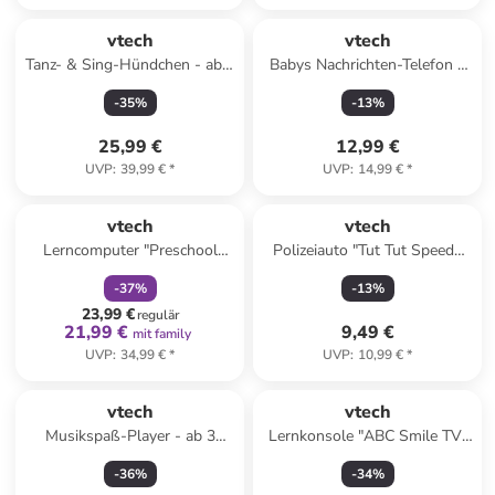
vtech
vtech
Tanz- & Sing-Hündchen - ab 9
Babys Nachrichten-Telefon -
Monaten
ab 12 Monaten
-
35
%
-
13
%
25,99 €
12,99 €
UVP
:
39,99 €
*
UVP
:
14,99 €
*
family
rabatt
vtech
vtech
Lerncomputer "Preschool
Polizeiauto "Tut Tut Speedy
Colour" - ab 7 Jahren
Flitzer" - ab 2 Jahren
-
37
%
-
13
%
23,99 €
regulär
21,99 €
9,49 €
mit family
UVP
:
34,99 €
*
UVP
:
10,99 €
*
vtech
vtech
Musikspaß-Player - ab 3
Lernkonsole "ABC Smile TV"
Jahren
in Rosa - ab 3 Jahren
-
36
%
-
34
%