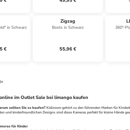
9 €
49,95 €
Zigzag
L
eld" in Schwarz
Boots in Schwarz
360°-Pl
spr
5 €
55,96 €
ln
online im Outlet Sale bei limango kaufen
arum sollten Sie es kaufen?
 Kidizoom gehört zu den führenden Marken für Kinderka
ten und kinderfreundlichen Designs sind diese Kameras perfekt für kleine Hände ge
meras für Kinder