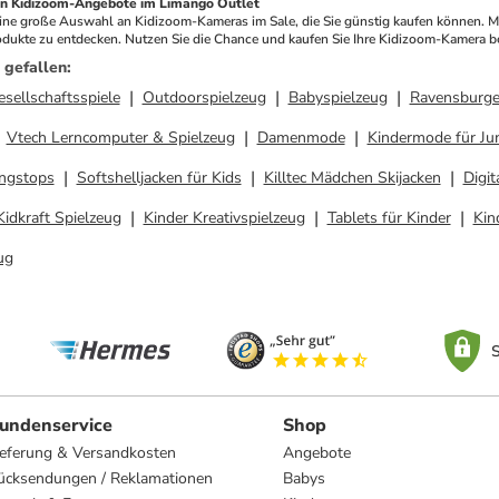
en Kidizoom-Angebote im Limango Outlet
ukte zu entdecken. Nutzen Sie die Chance und kaufen Sie Ihre Kidizoom-Kamera be
 gefallen
:
esellschaftsspiele
Outdoorspielzeug
Babyspielzeug
Ravensburge
Vtech Lerncomputer & Spielzeug
Damenmode
Kindermode für J
ingstops
Softshelljacken für Kids
Killtec Mädchen Skijacken
Digit
Kidkraft Spielzeug
Kinder Kreativspielzeug
Tablets für Kinder
Kin
ug
S
undenservice
Shop
ieferung & Versandkosten
Angebote
ücksendungen / Reklamationen
Babys