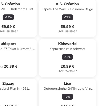
.S. Création
A.S. Création
 Wall 3 Kidsroom Bunt
Tapete The Wall 3 Kidsroom Beige
-
29
%
-
29
%
69,99 €
69,99 €
UVP
:
98,95 €
*
UVP
:
98,95 €
*
uhlsport
Kidsworld
ad 27 Trikot Kurzarm" in
Kapuzenshirt in schwarz
Orange
-
16
%
20,39 €
20,99 €
ab
:
UVP
:
24,99 €
*
Zigzag
Lico
tiefel Fian in 4261
Outdoorschuhe Griffin Low V in
Huckleberry
blau/schwarz/lemon
-
9
%