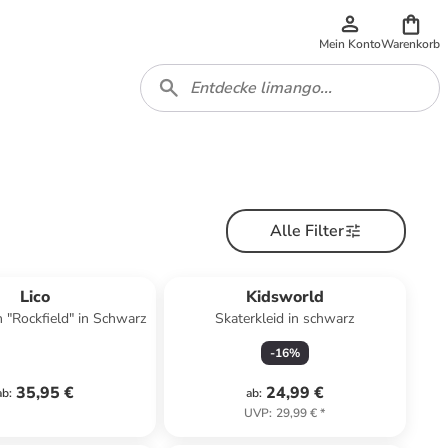
Mein Konto
Warenkorb
Alle Filter
Lico
Kidsworld
 "Rockfield" in Schwarz
Skaterkleid in schwarz
-
16
%
35,95 €
24,99 €
ab
:
ab
:
UVP
:
29,99 €
*