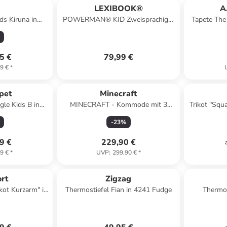
p
LEXIBOOK®
A
ds Kiruna in
POWERMAN® KID Zweisprachiger
Tapete The
hwarz in
Lernroboter (DE/EN)
schwarz
5 €
79,99 €
9 €
*
pet
Minecraft
gle Kids B in
MINECRAFT - Kommode mit 3
Trikot "Squ
e
Schubladen
-
23
%
9 €
229,90 €
9 €
*
UVP
:
299,90 €
*
ort
Zigzag
kot Kurzarm" in
Thermostiefel Fian in 4241 Fudge
Thermos