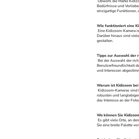
 Obwohl die Marke Kidizoom keine Luxusmarke ist, ist sie doch bekannt für ihre hervorragenden Produkte. Sie bietet eine Vielzahl von Modellen, die auf die unterschiedlichen 
Bedürfnisse und Vorliebe
einzigartige Funktionen, d
Wie funktioniert eine 
 Eine Kidizoom-Kamera ist benutzerfreundlich und leicht zu bedienen, was sie ideal für Kinder macht. Sie verfügt über einfache Tasten und Menüs und eine intuitive Benutzeroberfläche. 
Darüber hinaus sind viele
gestalten.
Tipps zur Auswahl der r
 Bei der Auswahl der richtigen Kidizoom-Kamera für Ihr Kind sollten Sie mehrere Faktoren berücksichtigen. Dazu gehören das Alter und die Interessen Ihres Kindes, die 
Benutzerfreundlichkeit de
und Interessen abgestimm
Warum ist Kidizoom bei 
 Kidizoom-Kameras sind bei Eltern und Kindern gleichermaßen beliebt, da sie eine unterhaltsame und lehrreiche Möglichkeit bieten, Kinder an die Fotografie heranzuführen. Die 
robusten und langlebigen
das Interesse an der Fotog
Wo können Sie Kidizoo
 Es gibt viele Orte, an denen Sie Kidizoom-Kameras kaufen können, aber wenn Sie auf der Suche nach den besten Angeboten sind, sollten Sie das Limango Outlet besuchen. Hier finden 
Sie eine breite Palette 