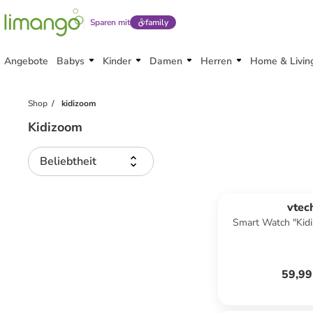
Sparen mit
family
Angebote
Babys
Kinder
Damen
Herren
Home & Livin
Shop
kidizoom
Kidizoom
Beliebtheit
vtec
Smart Watch "Kid
Blau - ab 5
59,99