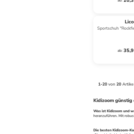
20,3
ab
:
Lico
Sportschuh "Rockfi
35,9
ab
:
1
-
20
von
20
Artike
Kidizoom günstig 
Was ist Kidizoom und w
heranzuführen. Mit robus
Die besten Kidizoom-Ka