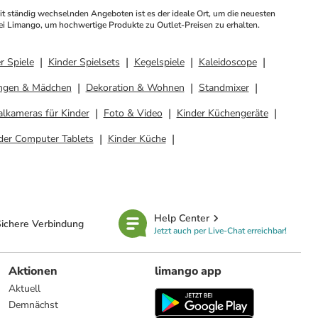
i Limango, um hochwertige Produkte zu Outlet-Preisen zu erhalten.
r Spiele
Kinder Spielsets
Kegelspiele
Kaleidoscope
ungen & Mädchen
Dekoration & Wohnen
Standmixer
alkameras für Kinder
Foto & Video
Kinder Küchengeräte
der Computer Tablets
Kinder Küche
Help Center
ichere Verbindung
Jetzt auch per Live-Chat erreichbar!
Aktionen
limango app
Aktuell
Demnächst