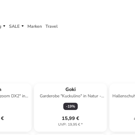
g
SALE
Marken
Travel
h
Goki
izoom DX2" in
Garderobe "Kuckulino" in Natur -
Hallenschuh
 Jahren
(B)47 x (H)14 x (T)5 cm
-
19
%
 €
15,99 €
UVP
:
19,95 €
*