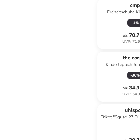
cm
Freizeitschuhe Ki
anthrazit/sc
-
1
%
anthrazit/
70,7
ab
:
UVP
:
71,9
the car
Kinderteppich Jun
Beig
-
36
%
34,9
ab
:
UVP
:
54,9
uhlsp
Trikot "Squad 27 Tri
Rot