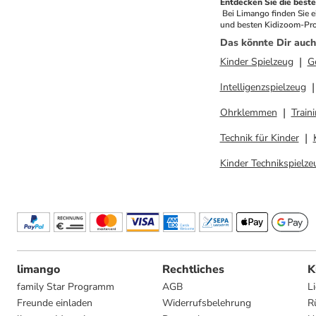
Entdecken Sie die best
 Bei Limango finden Sie eine große Auswahl an Kidizoom-Kameras im Sale, die Sie günstig kaufen können. Mit ständig wechselnden Angeboten ist es der ideale Ort, um die neuesten 
und besten Kidizoom-Prod
Das könnte Dir auch
Kinder Spielzeug
G
Intelligenzspielzeug
Ohrklemmen
Train
Technik für Kinder
Kinder Technikspielze
limango
Rechtliches
K
family Star Programm
AGB
L
Freunde einladen
Widerrufsbelehrung
R