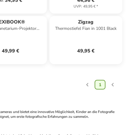
34,95 €
44,96 €
ab
:
UVP
:
49,95 €
*
EXIBOOK®
Zigzag
anetarium-Projektor
Thermostiefel Fian in 1001 Black
echend (EN/DE)
49,99 €
49,95 €
1
meras und bietet eine innovative Möglichkeit, Kinder an die Fotografie 
eignet, um erste fotografische Erfahrungen zu sammeln.