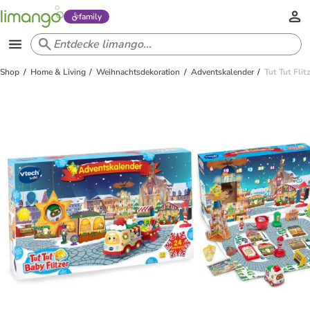
family
Shop
Home & Living
Weihnachtsdekoration
Adventskalender
Tut Tut Fli