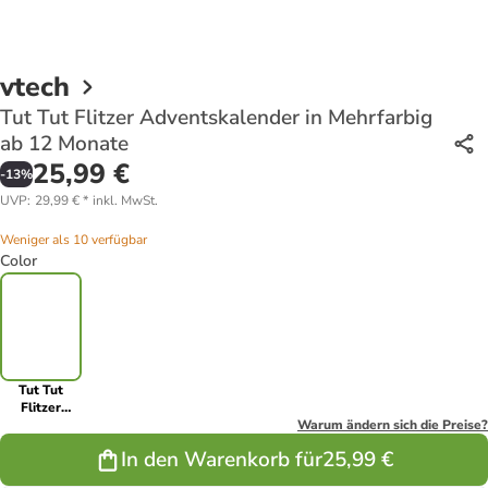
vtech
Tut Tut Flitzer Adventskalender in Mehrfarbig
ab 12 Monate
25,99 €
-
13
%
UVP
:
29,99 €
*
inkl. MwSt.
Weniger als 10 verfügbar
Color
Tut Tut
Flitzer
Adventskalender
Warum ändern sich die Preise?
in
In den Warenkorb für
25,99 €
Mehrfarbig
ab 12