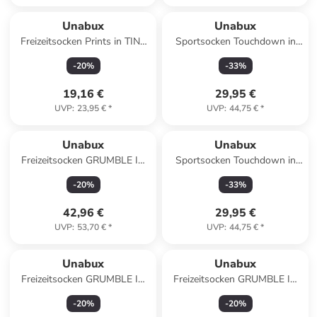
Unabux
Unabux
Freizeitsocken Prints in TINY
Sportsocken Touchdown in
STRAWBERRY
weiß/GO GO GO
-
20
%
-
33
%
19,16 €
29,95 €
UVP
:
23,95 €
*
UVP
:
44,75 €
*
Unabux
Unabux
Freizeitsocken GRUMBLE IN
Sportsocken Touchdown in
THE JUNGLE in lila
weiß/TOUCHDOWN
-
20
%
-
33
%
42,96 €
29,95 €
UVP
:
53,70 €
*
UVP
:
44,75 €
*
Unabux
Unabux
Freizeitsocken GRUMBLE IN
Freizeitsocken GRUMBLE IN
THE JUNGLE in grün
THE JUNGLE in Black
-
20
%
-
20
%