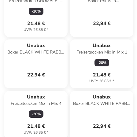
Freizeitsocken GRUMBLE IN
Boxer Prints in
THE JUNGLE in Schwarz
FLOWERPOWER
-
20
%
21,48 €
22,94 €
UVP
:
26,85 €
*
Unabux
Unabux
Boxer BLACK WHITE RABBIT
Freizeitsocken Mix in Mix 1
in Schwarz
-
20
%
22,94 €
21,48 €
UVP
:
26,85 €
*
Unabux
Unabux
Freizeitsocken Mix in Mix 4
Boxer BLACK WHITE RABBIT
in braun
-
20
%
21,48 €
22,94 €
UVP
:
26,85 €
*