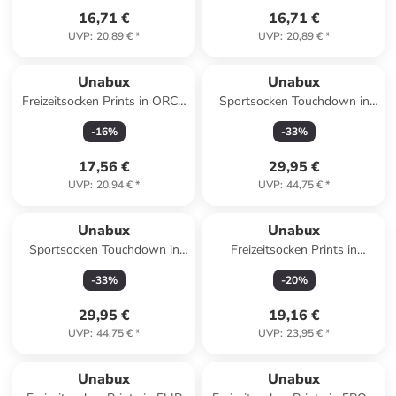
16,71 €
16,71 €
UVP
:
20,89 €
*
UVP
:
20,89 €
*
Unabux
Unabux
Freizeitsocken Prints in ORCA
Sportsocken Touchdown in
SMILE JUNIOR
weiß/TWO HORNS
-
16
%
-
33
%
17,56 €
29,95 €
UVP
:
20,94 €
*
UVP
:
44,75 €
*
Unabux
Unabux
Sportsocken Touchdown in
Freizeitsocken Prints in
weiß/WRIST FLICK
PURPLE BIRD
-
33
%
-
20
%
29,95 €
19,16 €
UVP
:
44,75 €
*
UVP
:
23,95 €
*
Unabux
Unabux