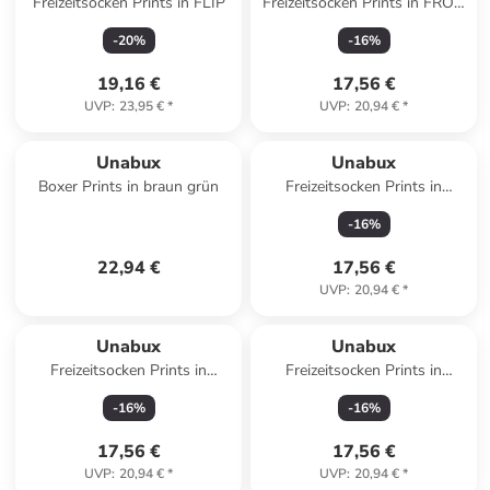
Freizeitsocken Prints in FLIP
Freizeitsocken Prints in FROG
PRINCE JUNIOR
-
20
%
-
16
%
19,16 €
17,56 €
UVP
:
23,95 €
*
UVP
:
20,94 €
*
Unabux
Unabux
Boxer Prints in braun grün
Freizeitsocken Prints in
YOUNG HAMSTERS
-
16
%
22,94 €
17,56 €
UVP
:
20,94 €
*
Unabux
Unabux
Freizeitsocken Prints in
Freizeitsocken Prints in
LADYBUG JUNIOR
MONKEY PIRATE JUNIOR
-
16
%
-
16
%
17,56 €
17,56 €
UVP
:
20,94 €
*
UVP
:
20,94 €
*