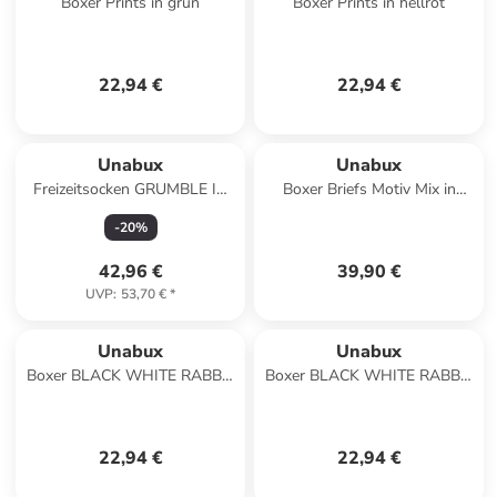
Boxer Prints in grün
Boxer Prints in hellrot
22,94 €
22,94 €
Unabux
Unabux
Freizeitsocken GRUMBLE IN
Boxer Briefs Motiv Mix in
THE JUNGLE in Schwarz
GOOD OLD ANCHOR
-
20
%
42,96 €
39,90 €
UVP
:
53,70 €
*
Unabux
Unabux
Boxer BLACK WHITE RABBIT
Boxer BLACK WHITE RABBIT
in türkis
in blau weiß
22,94 €
22,94 €