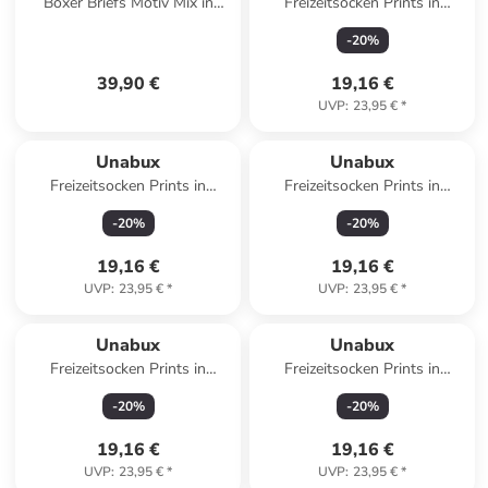
Boxer Briefs Motiv Mix in
Freizeitsocken Prints in
JAMES FLAMINGO
TWINKLE
-
20
%
39,90 €
19,16 €
UVP
:
23,95 €
*
Unabux
Unabux
Freizeitsocken Prints in
Freizeitsocken Prints in
LITTLE PANDA
RHINORUMBLE
-
20
%
-
20
%
19,16 €
19,16 €
UVP
:
23,95 €
*
UVP
:
23,95 €
*
Unabux
Unabux
Freizeitsocken Prints in
Freizeitsocken Prints in
STRIPED RABBIT
HIPPO CHILD
-
20
%
-
20
%
19,16 €
19,16 €
UVP
:
23,95 €
*
UVP
:
23,95 €
*