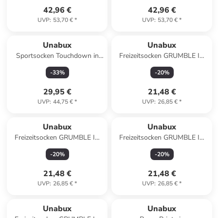
42,96 €
42,96 €
UVP
:
53,70 €
*
UVP
:
53,70 €
*
Unabux
Unabux
Sportsocken Touchdown in
Freizeitsocken GRUMBLE IN
weiß/FELINE
THE JUNGLE in hellgrün
-
33
%
-
20
%
29,95 €
21,48 €
UVP
:
44,75 €
*
UVP
:
26,85 €
*
Unabux
Unabux
Freizeitsocken GRUMBLE IN
Freizeitsocken GRUMBLE IN
THE JUNGLE in braun
THE JUNGLE in Black
-
20
%
-
20
%
21,48 €
21,48 €
UVP
:
26,85 €
*
UVP
:
26,85 €
*
Unabux
Unabux