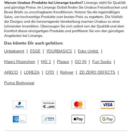
Warum Unabux-Produkte bei Limango kaufen?
Limango steht für Qualität 
und günstige Preise. Im Limango Outlet finden Sie Unabux Freizeitsocken und 
Boxer Briefs zu unschlagbaren Konditionen. Nutzen Sie die regelmäßigen 
Sales, um hochwertige Produkte zum besten Preis zu ergattern. Die Vielfalt 
der Designs und die hervorragende Verarbeitung machen Unabux zu einer 
lohnenden Investition. Überzeugen Sie sich selbst von der Qualität und dem 
Komfort dieser einzigartigen Produkte und profitieren Sie von den günstigen 
Angeboten bei Limango.
Das könnte Dir auch gefallen
:
Unbekannt
ESGE
YOURBASICS
Ecko Unltd.
Maerz Muenchen
MG 1
Please
GO IN
Fun Socks
ARECO
LOREZA
CiTO
Rohner
ZD ZERO DEFECTS
Puma Bodywear