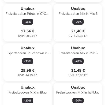
Unabux
Unabux
Freizeitsocken Prints in CYCLE
Freizeitsocken Mix in Mix 8
JUNIOR
-
16
%
-
20
%
17,56 €
21,48 €
UVP
:
20,94 €
*
UVP
:
26,85 €
*
Unabux
Unabux
Sportsocken Touchdown in
Freizeitsocken Mix in Mix 5
weiß/TOO FAST
-
33
%
-
20
%
29,95 €
21,48 €
UVP
:
44,75 €
*
UVP
:
26,85 €
*
Unabux
Unabux
Freizeitsocken MIX in Blau
Freizeitsocken MIX in hellblau
-
20
%
-
20
%