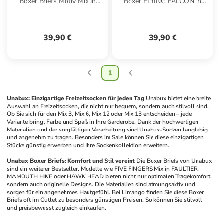
Boxer Briefs Motiv Mix in
Boxer FLYING FALCON in
MAMOUTH HIKE
braun grün
39,90 €
39,90 €
1
Unabux: Einzigartige Freizeitsocken für jeden Tag
Unabux bietet eine breite 
Auswahl an Freizeitsocken, die nicht nur bequem, sondern auch stilvoll sind. 
Ob Sie sich für den Mix 3, Mix 6, Mix 12 oder Mix 13 entscheiden – jede 
Variante bringt Farbe und Spaß in Ihre Garderobe. Dank der hochwertigen 
Materialien und der sorgfältigen Verarbeitung sind Unabux-Socken langlebig 
und angenehm zu tragen. Besonders im Sale können Sie diese einzigartigen 
Stücke günstig erwerben und Ihre Sockenkollektion erweitern.
Unabux Boxer Briefs: Komfort und Stil vereint
Die Boxer Briefs von Unabux 
sind ein weiterer Bestseller. Modelle wie FIVE FINGERS Mix in FAULTIER, 
MAMOUTH HIKE oder HAWK HEAD bieten nicht nur optimalen Tragekomfort, 
sondern auch originelle Designs. Die Materialien sind atmungsaktiv und 
sorgen für ein angenehmes Hautgefühl. Bei Limango finden Sie diese Boxer 
Briefs oft im Outlet zu besonders günstigen Preisen. So können Sie stilvoll 
und preisbewusst zugleich einkaufen.