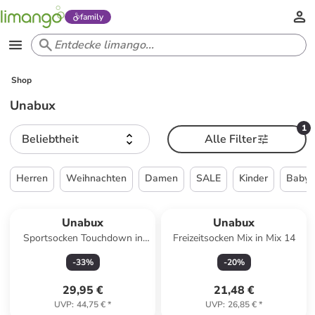
family
Shop
Unabux
1
Beliebtheit
Alle Filter
Herren
Weihnachten
Damen
SALE
Kinder
Babys
Unabux
Unabux
Sportsocken Touchdown in
Freizeitsocken Mix in Mix 14
weiß/HOLD FAST
-
33
%
-
20
%
29,95 €
21,48 €
UVP
:
44,75 €
*
UVP
:
26,85 €
*