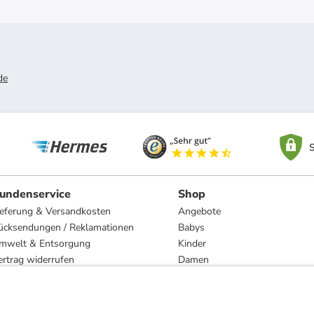
de
S
undenservice
Shop
ieferung & Versandkosten
Angebote
ücksendungen / Reklamationen
Babys
mwelt & Entsorgung
Kinder
ertrag widerrufen
Damen
esetzliche Gewährleistung und Reparatur
Herren
Wohnen
Trachten