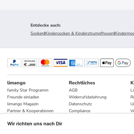
Entdecke auch
:
Socken
|
Kindersocken & Kinderstrumpfhosen
|
Kindermo
limango
Rechtliches
K
family Star Programm
AGB
L
Freunde einladen
Widerrufsbelehrung
R
limango Magazin
Datenschutz
U
Partner & Kooperationen
Compliance
V
Jobs
Impressum
G
Presse
Privatsphäre-Einstellungen
Mediadaten
Geschenkgutscheinbedingungen