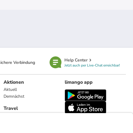
Help Center
ichere Verbindung
Jetzt auch per Live-Chat erreichbar!
Aktionen
limango app
Aktuell
Demnächst
Travel
Reiseangebote