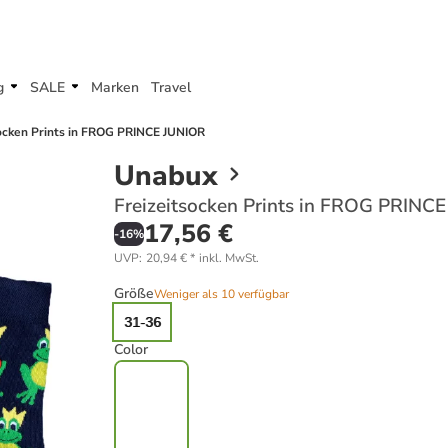
g
SALE
Marken
Travel
socken Prints in FROG PRINCE JUNIOR
Unabux
Freizeitsocken Prints in FROG PRINC
17,56 €
-
16
%
UVP
:
20,94 €
*
inkl. MwSt.
Größe
Weniger als 10 verfügbar
31-36
Color