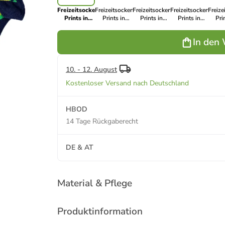
Freizeitsocken
Freizeitsocken
Freizeitsocken
Freizeitsocken
Freize
Prints in
Prints in
Prints in
Prints in
Pri
FROG
CYCLE
ORCA SMILE
YOUNG
MO
PRINCE
JUNIOR
JUNIOR
HAMSTERS
PI
In den
JUNIOR
JU
10. - 12. August
Kostenloser Versand nach Deutschland
HBOD
14 Tage Rückgaberecht
DE & AT
Material & Pflege
Produktinformation