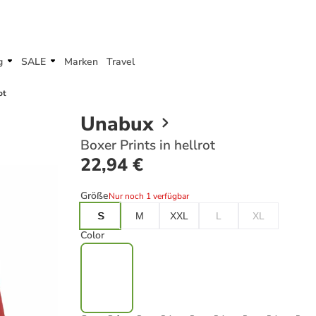
g
SALE
Marken
Travel
ot
Unabux
Boxer Prints in hellrot
22,94 €
Größe
Nur noch 1 verfügbar
S
M
XXL
L
XL
Color