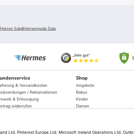
Herren Sale
|
Herrenmode Sale
S
undenservice
Shop
ieferung & Versandkosten
Angebote
ücksendungen / Reklamationen
Babys
mwelt & Entsorgung
Kinder
ertrag widerrufen
Damen
esetzliche Gewährleistung und Reparatur
Herren
Wohnen
Trachten
Marken