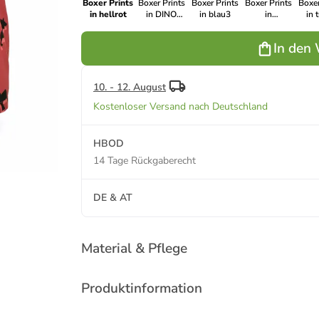
Boxer Prints
Boxer Prints
Boxer Prints
Boxer Prints
Boxer
in hellrot
in DINO
in blau3
in
in 
UNIVERSE
FLOWERPOWER
In den
10. - 12. August
Kostenloser Versand nach Deutschland
HBOD
14 Tage Rückgaberecht
DE & AT
Material & Pflege
Produktinformation