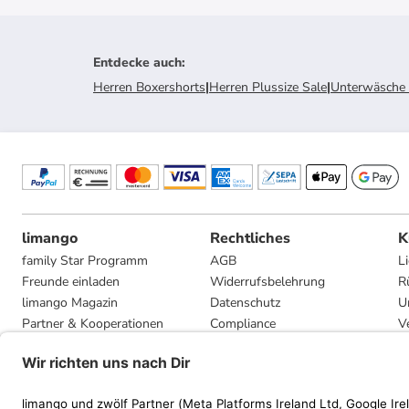
Entdecke auch
:
Herren Boxershorts
|
Herren Plussize Sale
|
Unterwäsche 
limango
Rechtliches
K
family Star Programm
AGB
L
Freunde einladen
Widerrufsbelehrung
R
limango Magazin
Datenschutz
U
Partner & Kooperationen
Compliance
V
Jobs
Impressum
G
Presse
Privatsphäre-Einstellungen
Mediadaten
Geschenkgutscheinbedingungen