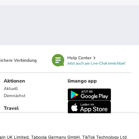
Help Center
ichere Verbindung
Jetzt auch per Live-Chat erreichbar!
Aktionen
limango app
Aktuell
Demnächst
Travel
Reiseangebote