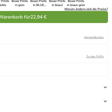
 Prints
Boxer Prints
Boxer Prints
Boxer Prints
Boxer Prints
türkis
in grün
in BLUE
in blau2
in braun grün
TUCAN
Warum ändern sich die Preise?
 Warenkorb für
22,94 €
Versandkosten
Zu den FAQs