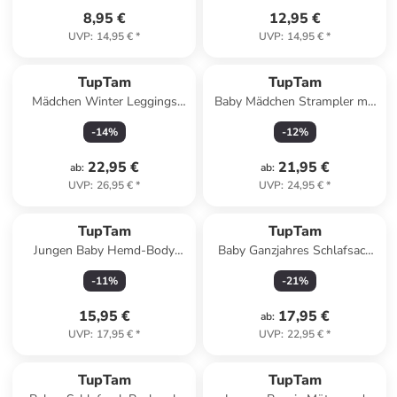
8,95 €
12,95 €
UVP
:
14,95 €
*
UVP
:
14,95 €
*
TupTam
TupTam
Mädchen Winter Leggings
Baby Mädchen Strampler mit
Blickdichte Thermo 3er Pack in
Fuß 3er Pack in rosa/weiß
-
14
%
-
12
%
beige/schwarz
22,95 €
21,95 €
ab
:
ab
:
UVP
:
26,95 €
*
UVP
:
24,95 €
*
TupTam
TupTam
Jungen Baby Hemd-Body
Baby Ganzjahres Schlafsack
Langarm mit Kragen in weiß
Ärmellos Wattiert in weiß
-
11
%
-
21
%
Modell 1
Modell 5
15,95 €
17,95 €
ab
:
UVP
:
17,95 €
*
UVP
:
22,95 €
*
TupTam
TupTam