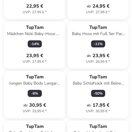
22,95 €
24,95 €
ab
:
UVP
:
27,95 €
*
UVP
:
27,95 €
*
TupTam
TupTam
Mädchen Nicki Baby-Hose mit
Baby Hose mit Fuß 5er Pack
Fuß 3er Pack in rosa/grau
in grau/beige
-
14
%
-
11
%
23,95 €
23,95 €
ab
:
UVP
:
27,95 €
*
UVP
:
26,95 €
*
TupTam
TupTam
Jungen Baby Body Langarm
Baby Schlafsack mit Beinen
5er Pack in blau/gelb
und Ärmel ganzjährig in weiß
-
8
%
-
50
%
Modell 3
30,95 €
17,95 €
ab
:
ab
:
UVP
:
33,95 €
*
UVP
:
35,95 €
*
TupTam
TupTam