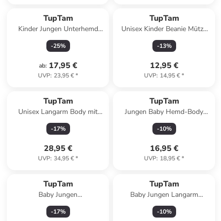
TupTam
TupTam
Kinder Jungen Unterhemd
Unisex Kinder Beanie Mütze
Kurzarm 5er Pack in schwarz
Schlauchschal Set in grün
-
25
%
-
13
%
17,95 €
12,95 €
ab
:
UVP
:
23,95 €
*
UVP
:
14,95 €
*
TupTam
TupTam
Unisex Langarm Body mit
Jungen Baby Hemd-Body
Aufdruck Spruch 5er Pack in
Langarm mit Kragen in blau
-
17
%
-
10
%
beige/grau
Modell 1
28,95 €
16,95 €
UVP
:
34,95 €
*
UVP
:
18,95 €
*
TupTam
TupTam
Baby Jungen
Baby Jungen Langarm
Strickstrumpfhose 6er Pack in
Wickelshirt 5er Set in blau
-
17
%
-
10
%
blau