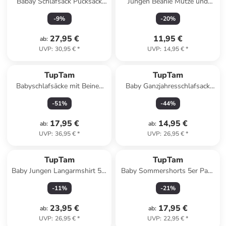
Babay Schlafsack Pucksack
Jungen Beanie Mütze und
Round in grau Modell 1
Schlauchschal 2er Set in blau
-
9
%
-
20
%
27,95 €
11,95 €
ab
:
UVP
:
30,95 €
*
UVP
:
14,95 €
*
TupTam
TupTam
Babyschlafsäcke mit Beinen
Baby Ganzjahresschlafsack
und Ärmel in gelb/braun
mit Beinen 2,5 Tog in gelb
-
51
%
-
44
%
Modell 2
17,95 €
14,95 €
ab
:
ab
:
UVP
:
36,95 €
*
UVP
:
26,95 €
*
TupTam
TupTam
Baby Jungen Langarmshirt 5er
Baby Sommershorts 5er Pack
Pack in gelb/grün
in grau/grün
-
11
%
-
21
%
23,95 €
17,95 €
ab
:
ab
:
UVP
:
26,95 €
*
UVP
:
22,95 €
*