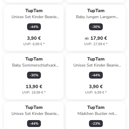
TupTam
TupTam
Unisex Set Kinder Beanie
Baby Jungen Langarm
Mütze Schlauchschal in
Wickelshirt 5er Set in
-
44
%
-
36
%
dunkelblau
dunkelblau
3,90 €
17,90 €
ab
:
UVP
:
6,99 €
*
UVP
:
27,99 €
*
TupTam
TupTam
Baby Sommerschlafsack
Unisex Set Kinder Beanie
Kleine Kinder in beige
Mütze Schlauchschal in
-
30
%
-
44
%
grau/schwarz
13,90 €
3,90 €
UVP
:
19,99 €
*
UVP
:
6,99 €
*
TupTam
TupTam
Unisex Set Kinder Beanie
Mädchen Bustier mit
Mütze Schlauchschal in
Spaghettiträger 5er Pack in
-
44
%
-
23
%
schwarz
schwarz