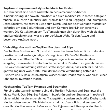
TupTam - Bequeme und stylische Mode für Kinder
TupTam bietet eine breite Auswahl an bequemer und stylischer 
Kinderkleidung, die sowohl praktisch als auch modisch ist. In dieser Kategorie 
finden Sie alles von Bustiers und Pyjamas bis hin zu Leggings und Stramplern. 
Jedes Stück wurde mit viel Liebe zum Detail und aus hochwertigen Materialien 
gefertigt, um den Bedürfnissen und dem Komfort Ihrer Kinder gerecht zu 
werden. Die Kollektionen von TupTam zeichnen sich durch ihre Vielseitigkeit 
und Langlebigkeit aus, was sie zur perfekten Wahl für den Alltag und 
besondere Anlässe macht.
Vielseitige Auswahl an TupTam Bustiers und Slips
Die TupTam Bustiers und Slips sind in verschiedenen Sets erhältlich, die eine 
praktische und kostengünstige Lösung bieten. Ob 5er-Set Bustiers in 
rosa/blau oder 10er-Set Slips in rosa/grün – jede Kombination ist darauf 
ausgelegt, maximalen Komfort und eine perfekte Passform zu gewährleisten. 
Die weichen und atmungsaktiven Stoffe sorgen dafür, dass sich Ihr Kind den 
ganzen Tag über wohlfühlt. Dank der robusten Verarbeitung halten die 
Bustiers und Slips auch häufigem Waschen und Tragen stand, was sie zu einer 
lohnenden Investition macht.
Hochwertige TupTam Pyjamas und Strampler
Für eine erholsame Nachtruhe sind die TupTam Pyjamas und Strampler die 
ideale Wahl. Das 2tlg.-Set Pyjama in blau/grün und der Strampler in rot/weiß 
bieten nicht nur ein angenehmes Tragegefühl, sondern auch süße Designs, die 
Kinder lieben werden. Die Materialien sind hautfreundlich und sorgen dafür, 
dass Ihr Kind bequem schlafen kann. Die Pyjamas und Strampler sind leicht 