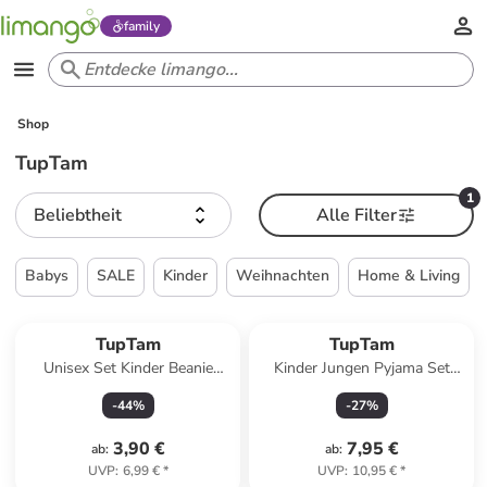
family
Shop
TupTam
1
Beliebtheit
Alle Filter
Babys
SALE
Kinder
Weihnachten
Home & Living
TupTam
TupTam
Unisex Set Kinder Beanie
Kinder Jungen Pyjama Set
Mütze Schlauchschal in grau-
Kurzarm 2-teilig Sommer in
-
44
%
-
27
%
kombi
grün
3,90 €
7,95 €
ab
:
ab
:
UVP
:
6,99 €
*
UVP
:
10,95 €
*