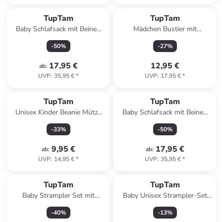
TupTam
TupTam
Baby Schlafsack mit Beinen
Mädchen Bustier mit
und Ärmel ganzjährig in weiß
Spaghettiträger 5er Pack in
-
50
%
-
27
%
Modell 4
blau
17,95 €
12,95 €
ab
:
UVP
:
35,95 €
*
UVP
:
17,95 €
*
TupTam
TupTam
Unisex Kinder Beanie Mütze
Baby Schlafsack mit Beinen
Schlauchschal Set in
und Ärmel ganzjährig in
-
33
%
-
50
%
dunkelgrau
braun/rot
9,95 €
17,95 €
ab
:
ab
:
UVP
:
14,95 €
*
UVP
:
35,95 €
*
TupTam
TupTam
Baby Strampler Set mit
Baby Unisex Strampler-Set
Spruch in blau
mit Aufdruck Spruch 2-tlg in
-
40
%
-
13
%
weiß Modell 1