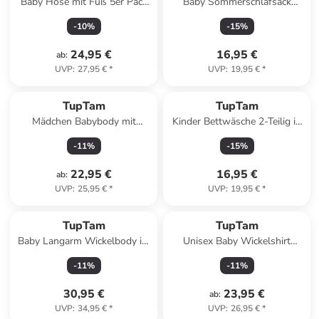
Baby Hose mit Fuß 5er Pack
Baby Sommerschlafsack
in hellblau
Kleine Kinder in ecru
-
10
%
-
15
%
24,95 €
16,95 €
ab
:
UVP
:
27,95 €
*
UVP
:
19,95 €
*
TupTam
TupTam
Mädchen Babybody mit
Kinder Bettwäsche 2-Teilig in
Spagettiträger Sommer 5er
rosa Modell 1
-
11
%
-
15
%
Pack in lila Modell 1
22,95 €
16,95 €
ab
:
UVP
:
25,95 €
*
UVP
:
19,95 €
*
TupTam
TupTam
Baby Langarm Wickelbody im
Unisex Baby Wickelshirt
5er Set in blau/grau
Langarm 5er Pack in weiß
-
11
%
-
11
%
30,95 €
23,95 €
ab
:
UVP
:
34,95 €
*
UVP
:
26,95 €
*