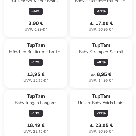
Unisex Set Kinder Beanie
Babyschlafsäcke mit Beinen
Mütze Schlauchschal in
und Ärmel in gelb Modell 1
-
44
%
-
51
%
grün/blau
3,90 €
17,90 €
ab
:
UVP
:
6,99 €
*
UVP
:
36,95 €
*
TupTam
TupTam
Mädchen Bustier mit breiten
Baby Strampler Set mit
Trägern 5er Pack in rosa/blau
Spruch in rot/weiß
-
12
%
-
40
%
13,95 €
8,95 €
ab
:
UVP
:
15,95 €
*
UVP
:
14,95 €
*
TupTam
TupTam
Baby Jungen Langarm
Unisex Baby Wickelshirt
Wickelshirt 5er Set in
Langarm 5er Pack in
-
13
%
-
11
%
grau/beige
rosa/weiß
18,49 €
23,95 €
ab
:
UVP
:
21,45 €
*
UVP
:
26,95 €
*