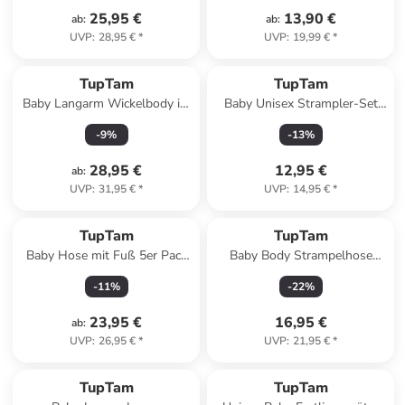
25,95 €
13,90 €
ab
:
ab
:
UVP
:
28,95 €
*
UVP
:
19,99 €
*
TupTam
TupTam
Baby Langarm Wickelbody im
Baby Unisex Strampler-Set
5er Set in orange
mit Aufdruck Spruch 2-tlg in
-
9
%
-
13
%
weiß/bordeaux
28,95 €
12,95 €
ab
:
UVP
:
31,95 €
*
UVP
:
14,95 €
*
TupTam
TupTam
Baby Hose mit Fuß 5er Pack
Baby Body Strampelhose
in grau
Mütze Bekleidungsset in
-
11
%
-
22
%
karamel
23,95 €
16,95 €
ab
:
UVP
:
26,95 €
*
UVP
:
21,95 €
*
TupTam
TupTam