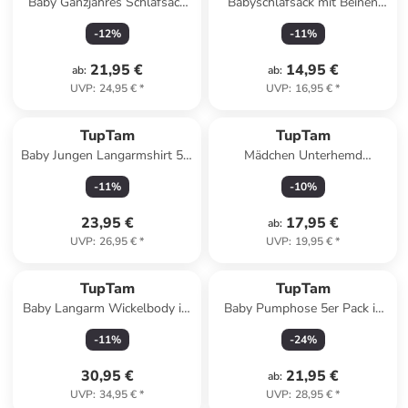
Baby Ganzjahres Schlafsack
Babyschlafsack mit Beinen
Wattiert in grau/braun
Unwattiert in grau Modell 1
-
12
%
-
11
%
21,95 €
14,95 €
ab
:
ab
:
UVP
:
24,95 €
*
UVP
:
16,95 €
*
TupTam
TupTam
Baby Jungen Langarmshirt 5er
Mädchen Unterhemd
Pack in blau/weiß
Spaghettiträger Top 5er Pack
-
11
%
-
10
%
in mehrfarbig
23,95 €
17,95 €
ab
:
UVP
:
26,95 €
*
UVP
:
19,95 €
*
TupTam
TupTam
Baby Langarm Wickelbody im
Baby Pumphose 5er Pack in
5er Set in grün/beige
grün
-
11
%
-
24
%
30,95 €
21,95 €
ab
:
UVP
:
34,95 €
*
UVP
:
28,95 €
*