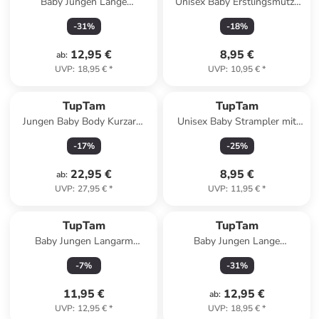
Baby Jungen Lange
Unisex Baby Erstlingsmütze
Pumphose 3er Pack in
zum Binden 2er Pack in grau
-
31
%
-
18
%
grau/beige
Modell 1
12,95 €
8,95 €
ab
:
UVP
:
18,95 €
*
UVP
:
10,95 €
*
TupTam
TupTam
Jungen Baby Body Kurzarm
Unisex Baby Strampler mit
5er Pack in beige/blau
Spruch in weiß Modell 2
-
17
%
-
25
%
22,95 €
8,95 €
ab
:
UVP
:
27,95 €
*
UVP
:
11,95 €
*
TupTam
TupTam
Baby Jungen Langarm
Baby Jungen Lange
Kurzarm Body mit Kragen in
Pumphose 3er Pack in
-
7
%
-
31
%
weiß Modell 1
schwarz/grau
11,95 €
12,95 €
ab
:
UVP
:
12,95 €
*
UVP
:
18,95 €
*