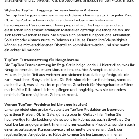
anzuziehen und zu pflegen, was sie besonders praktisch für den Alltag macht.
Stylische TupTam Leggings für verschiedene Anlässe
Die TupTam Leggings sind ein unverzichtbares Kleidungsstück für jedes Kind. 
Ob im 3er-Set in schwarz oder in anderen Farben – sie bieten eine 
hervorragende Passform und Bewegungsfreiheit. Die Leggings sind aus 
elastischen und strapazierfähigen Materialien gefertigt, die lange halten und 
sich leicht waschen lassen. Sie eignen sich perfekt für sportliche Aktivitäten, 
Spielzeit oder einfach nur zum Relaxen zu Hause. Durch ihre Vielseitigkeit 
können sie mit verschiedenen Oberteilen kombiniert werden und sind somit 
ein echter Allrounder.
TupTam Erstausstattung für Neugeborene
Die TupTam Erstausstattung im 5tlg.-Set in beige Modell 1 bietet alles, was Ihr 
Neugeborenes in den ersten Monaten braucht. Von Stramplern bis hin zu 
Mützen ist jedes Teil aus weichen und sicheren Materialien gefertigt, die die 
zarte Haut Ihres Babys schützen. Die Sets sind nicht nur funktional, sondern 
auch stilvoll, was sie zu einem perfekten Geschenk für frischgebackene Eltern 
macht. Alle Teile sind leicht zu pflegen und langlebig, was sie besonders 
praktisch für den täglichen Gebrauch macht.
Warum TupTam Produkte bei Limango kaufen?
Limango bietet eine große Auswahl an TupTam Produkten zu besonders 
günstigen Preisen. Ob im Sale, günstig oder im Outlet – hier finden Sie 
hochwertige Kinderkleidung, die sowohl funktional als auch stilvoll ist. Der 
Kauf bei Limango garantiert Ihnen nicht nur exzellente Produkte, sondern auch 
einen zuverlässigen Kundenservice und schnelle Lieferzeiten. Dank der 
regelmäßigen Angebote und Rabatte können Sie bei Limango immer ein 