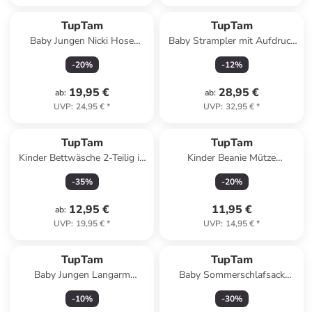
TupTam
TupTam
Baby Jungen Nicki Hose
Baby Strampler mit Aufdruck
Jogginghose 3er Pack in
Spruch 5er Pack in blau/beige
-
20
%
-
12
%
blau/grau
19,95 €
28,95 €
ab
:
ab
:
UVP
:
24,95 €
*
UVP
:
32,95 €
*
TupTam
TupTam
Kinder Bettwäsche 2-Teilig in
Kinder Beanie Mütze
grün/silber
Schlauchschal Set in hellblau
-
35
%
-
20
%
12,95 €
11,95 €
ab
:
UVP
:
19,95 €
*
UVP
:
14,95 €
*
TupTam
TupTam
Baby Jungen Langarm
Baby Sommerschlafsack
Wickelshirt 5er Set in
Kleine Kinder in dunkelblau
-
10
%
-
30
%
blau/beige