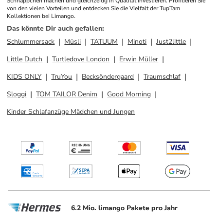
Schnäppchen machen und gleichzeitig in Qualität investieren. Profitieren Sie 
von den vielen Vorteilen und entdecken Sie die Vielfalt der TupTam 
Kollektionen bei Limango.
Das könnte Dir auch gefallen
:
Schlummersack
Müsli
TATUUM
Minoti
Just2little
Little Dutch
Turtledove London
Erwin Müller
KIDS ONLY
TruYou
Becksöndergaard
Traumschlaf
Sloggi
TOM TAILOR Denim
Good Morning
Kinder Schlafanzüge Mädchen und Jungen
6.2 Mio. limango Pakete pro Jahr