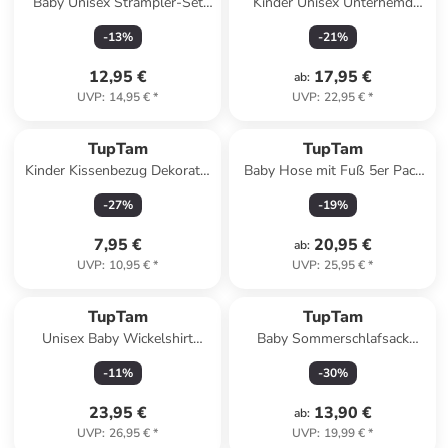
Baby Unisex Strampler-Set
Kinder Unisex Unterhemd
mit Aufdruck Spruch 2-tlg in
Langarm 3er Pack in weiß
-
13
%
-
21
%
weiß/beige
12,95 €
17,95 €
ab
:
UVP
:
14,95 €
*
UVP
:
22,95 €
*
TupTam
TupTam
Kinder Kissenbezug Dekorativ
Baby Hose mit Fuß 5er Pack
Gemustert in weiß/beige
in blau/grau
-
27
%
-
19
%
7,95 €
20,95 €
ab
:
UVP
:
10,95 €
*
UVP
:
25,95 €
*
TupTam
TupTam
Unisex Baby Wickelshirt
Baby Sommerschlafsack
Langarm 5er Pack in blau/grau
Kleine Kinder in grau
-
11
%
-
30
%
23,95 €
13,90 €
ab
:
UVP
:
26,95 €
*
UVP
:
19,99 €
*