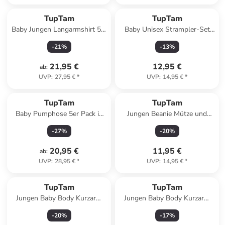
TupTam
TupTam
Baby Jungen Langarmshirt 5er
Baby Unisex Strampler-Set
Set in blau/rot
mit Aufdruck Spruch 2-tlg in
-
21
%
-
13
%
rosa/weiß
21,95 €
12,95 €
ab
:
UVP
:
27,95 €
*
UVP
:
14,95 €
*
TupTam
TupTam
Baby Pumphose 5er Pack in
Jungen Beanie Mütze und
grau
Schlauchschal 2er Set in grün
-
27
%
-
20
%
20,95 €
11,95 €
ab
:
UVP
:
28,95 €
*
UVP
:
14,95 €
*
TupTam
TupTam
Jungen Baby Body Kurzarm
Jungen Baby Body Kurzarm
5er Pack in blau Modell 1
5er Pack in braun/grün
-
20
%
-
17
%