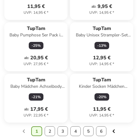
11,95 €
9,95 €
ab
:
UVP
:
14,95 €
*
UVP
:
14,95 €
*
TupTam
TupTam
Baby Pumphose 5er Pack in
Baby Unisex Strampler-Set
khaki/blau
mit Aufdruck Spruch 2-tlg in
-
25
%
-
13
%
weiß-kombi
20,95 €
12,95 €
ab
:
UVP
:
27,95 €
*
UVP
:
14,95 €
*
TupTam
TupTam
Baby Mädchen Achselbody
Kinder Socken Mädchen
5er Pack in rosa/weiß
Jungen Bunt Gemustert 6er
-
21
%
-
20
%
Pack in grün/blau
17,95 €
11,95 €
ab
:
UVP
:
22,95 €
*
UVP
:
14,95 €
*
1
2
3
4
5
6