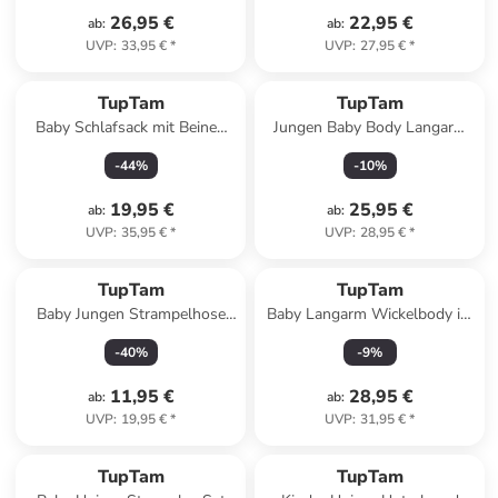
26,95 €
22,95 €
ab
:
ab
:
UVP
:
33,95 €
*
UVP
:
27,95 €
*
TupTam
TupTam
Baby Schlafsack mit Beinen
Jungen Baby Body Langarm
und Ärmel ganzjährig in grau
5er Pack in beige/blau
-
44
%
-
10
%
Modell 1
19,95 €
25,95 €
ab
:
ab
:
UVP
:
35,95 €
*
UVP
:
28,95 €
*
TupTam
TupTam
Baby Jungen Strampelhose
Baby Langarm Wickelbody im
mit Fuß 3er Pack in
5er Set in mint/weiß
-
40
%
-
9
%
braun/schwarz
11,95 €
28,95 €
ab
:
ab
:
UVP
:
19,95 €
*
UVP
:
31,95 €
*
TupTam
TupTam