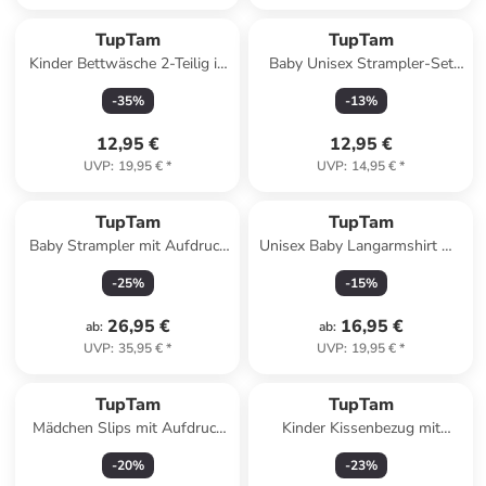
TupTam
TupTam
Kinder Bettwäsche 2-Teilig in
Baby Unisex Strampler-Set
braun/grün
mit Aufdruck Spruch 2-tlg in
-
35
%
-
13
%
beige/braun
12,95 €
12,95 €
UVP
:
19,95 €
*
UVP
:
14,95 €
*
TupTam
TupTam
Baby Strampler mit Aufdruck
Unisex Baby Langarmshirt mit
Spruch 5er Pack in grau/grün
Spruch Aufdruck 3er Set in
-
25
%
-
15
%
schwarz
26,95 €
16,95 €
ab
:
ab
:
UVP
:
35,95 €
*
UVP
:
19,95 €
*
TupTam
TupTam
Mädchen Slips mit Aufdruck
Kinder Kissenbezug mit
10er Pack in rosa/blau
Hotelverschluss 2er Set in
-
20
%
-
23
%
beige/grau