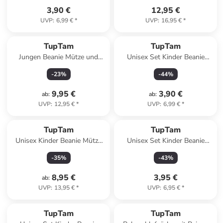
3,90 €
12,95 €
UVP
:
6,99 €
*
UVP
:
16,95 €
*
TupTam
TupTam
Jungen Beanie Mütze und
Unisex Set Kinder Beanie
Schlauchschal 2er Set in
Mütze Schlauchschal in weiß-
-
23
%
-
44
%
hellgrau
kombi
9,95 €
3,90 €
ab
:
ab
:
UVP
:
12,95 €
*
UVP
:
6,99 €
*
TupTam
TupTam
Unisex Kinder Beanie Mütze
Unisex Set Kinder Beanie
Schlauchschal Set in gelb
Mütze Schlauchschal in
-
35
%
-
43
%
anthrazit-kombi
8,95 €
3,95 €
ab
:
UVP
:
13,95 €
*
UVP
:
6,95 €
*
TupTam
TupTam