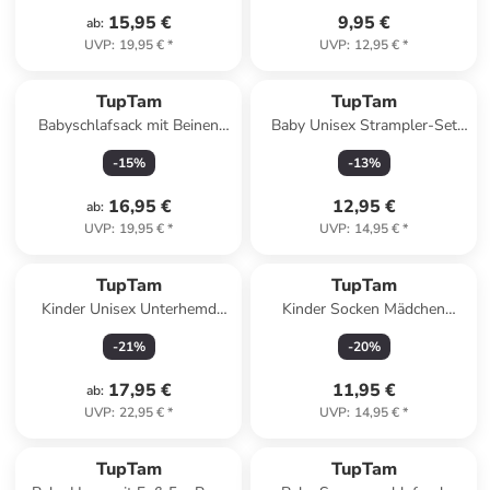
15,95 €
9,95 €
ab
:
UVP
:
19,95 €
*
UVP
:
12,95 €
*
TupTam
TupTam
Babyschlafsack mit Beinen
Baby Unisex Strampler-Set
Unwattiert in braun
mit Aufdruck Spruch 2-tlg in
-
15
%
-
13
%
beige Modell 2
16,95 €
12,95 €
ab
:
UVP
:
19,95 €
*
UVP
:
14,95 €
*
TupTam
TupTam
Kinder Unisex Unterhemd
Kinder Socken Mädchen
Langarm 3er Pack in
Jungen Bunt Gemustert 6er
-
21
%
-
20
%
schwarz/weiß
Pack in rosa/grau
17,95 €
11,95 €
ab
:
UVP
:
22,95 €
*
UVP
:
14,95 €
*
TupTam
TupTam