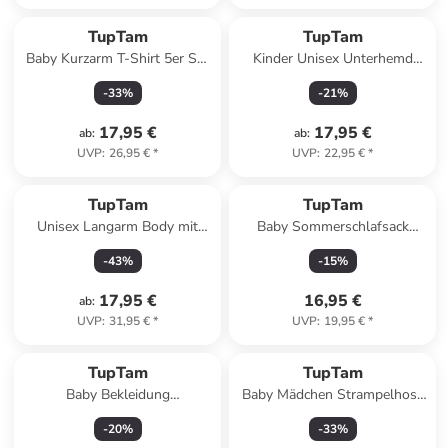
TupTam
TupTam
Baby Kurzarm T-Shirt 5er Set
Kinder Unisex Unterhemd
in blau
Langarm 3er Pack in
-
33
%
-
21
%
schwarz/blau
17,95 €
17,95 €
ab
:
ab
:
UVP
:
26,95 €
*
UVP
:
22,95 €
*
TupTam
TupTam
Unisex Langarm Body mit
Baby Sommerschlafsack
Aufdruck Spruch 5er Pack in
Kleine Kinder in hellrosa
-
43
%
-
15
%
grün/beige
17,95 €
16,95 €
ab
:
UVP
:
31,95 €
*
UVP
:
19,95 €
*
TupTam
TupTam
Baby Bekleidung
Baby Mädchen Strampelhose
Langarmbody Hose 2er Set in
mit Fuß 3er Pack in rosa/grau
-
20
%
-
33
%
altrosa