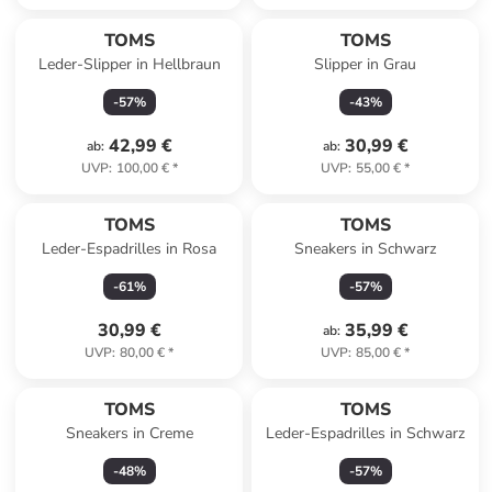
TOMS
TOMS
Leder-Slipper in Hellbraun
Slipper in Grau
-
57
%
-
43
%
42,99 €
30,99 €
ab
:
ab
:
UVP
:
100,00 €
*
UVP
:
55,00 €
*
TOMS
TOMS
Leder-Espadrilles in Rosa
Sneakers in Schwarz
-
61
%
-
57
%
30,99 €
35,99 €
ab
:
UVP
:
80,00 €
*
UVP
:
85,00 €
*
TOMS
TOMS
Sneakers in Creme
Leder-Espadrilles in Schwarz
-
48
%
-
57
%