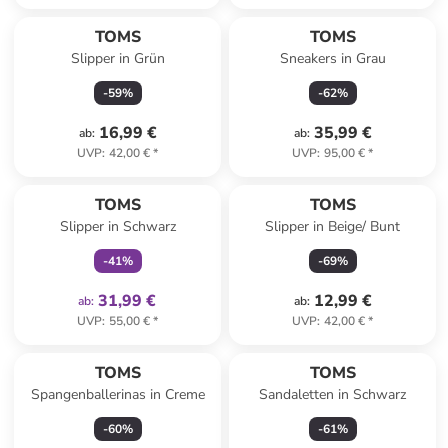
TOMS
TOMS
Slipper in Grün
Sneakers in Grau
-
59
%
-
62
%
16,99 €
35,99 €
ab
:
ab
:
UVP
:
42,00 €
*
UVP
:
95,00 €
*
family
exklusiv
TOMS
TOMS
Slipper in Schwarz
Slipper in Beige/ Bunt
-
41
%
-
69
%
31,99 €
12,99 €
ab
:
ab
:
UVP
:
55,00 €
*
UVP
:
42,00 €
*
TOMS
TOMS
Spangenballerinas in Creme
Sandaletten in Schwarz
-
60
%
-
61
%