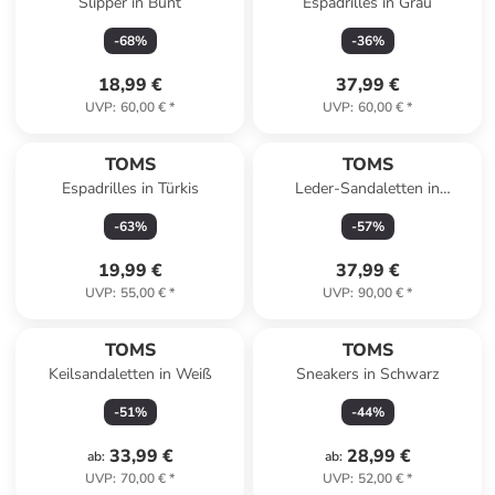
Slipper in Bunt
Espadrilles in Grau
-
68
%
-
36
%
18,99 €
37,99 €
UVP
:
60,00 €
*
UVP
:
60,00 €
*
TOMS
TOMS
Espadrilles in Türkis
Leder-Sandaletten in
Hellbraun
-
63
%
-
57
%
19,99 €
37,99 €
UVP
:
55,00 €
*
UVP
:
90,00 €
*
TOMS
TOMS
Keilsandaletten in Weiß
Sneakers in Schwarz
-
51
%
-
44
%
33,99 €
28,99 €
ab
:
ab
:
UVP
:
70,00 €
*
UVP
:
52,00 €
*