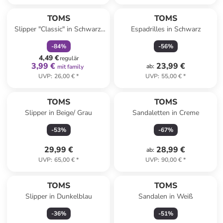
family
rabatt
TOMS
TOMS
Slipper "Classic" in Schwarz/
Espadrilles in Schwarz
Pink/ Grün
-
84
%
-
56
%
4,49 €
regulär
3,99 €
23,99 €
ab
:
mit family
UVP
:
26,00 €
*
UVP
:
55,00 €
*
TOMS
TOMS
Slipper in Beige/ Grau
Sandaletten in Creme
-
53
%
-
67
%
29,99 €
28,99 €
ab
:
UVP
:
65,00 €
*
UVP
:
90,00 €
*
TOMS
TOMS
Slipper in Dunkelblau
Sandalen in Weiß
-
36
%
-
51
%