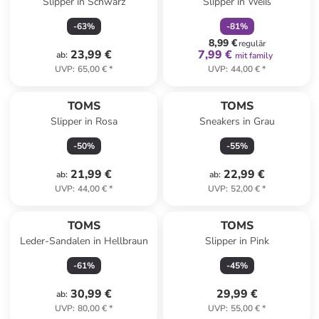
Slipper in Schwarz
Slipper in Weiß
-
63
%
-
81
%
8,99 €
regulär
23,99 €
7,99 €
ab
:
mit family
UVP
:
65,00 €
*
UVP
:
44,00 €
*
TOMS
TOMS
Slipper in Rosa
Sneakers in Grau
-
50
%
-
55
%
21,99 €
22,99 €
ab
:
ab
:
UVP
:
44,00 €
*
UVP
:
52,00 €
*
TOMS
TOMS
Leder-Sandalen in Hellbraun
Slipper in Pink
-
61
%
-
45
%
30,99 €
29,99 €
ab
:
UVP
:
80,00 €
*
UVP
:
55,00 €
*