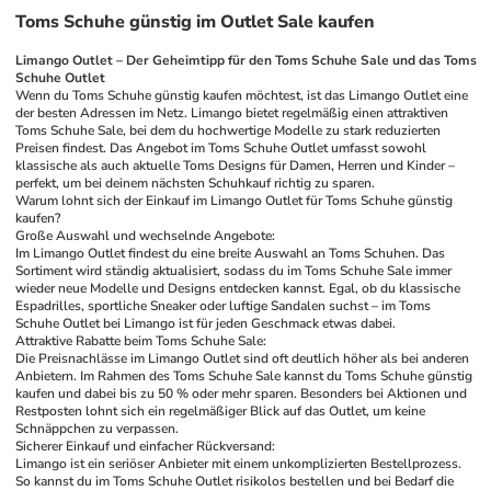
Toms Schuhe günstig im Outlet Sale kaufen
Limango Outlet – Der Geheimtipp für den Toms Schuhe Sale und das Toms 
Schuhe Outlet
Wenn du Toms Schuhe günstig kaufen möchtest, ist das Limango Outlet eine 
der besten Adressen im Netz. Limango bietet regelmäßig einen attraktiven 
Toms Schuhe Sale, bei dem du hochwertige Modelle zu stark reduzierten 
Preisen findest. Das Angebot im Toms Schuhe Outlet umfasst sowohl 
klassische als auch aktuelle Toms Designs für Damen, Herren und Kinder – 
perfekt, um bei deinem nächsten Schuhkauf richtig zu sparen.
Warum lohnt sich der Einkauf im Limango Outlet für Toms Schuhe günstig 
kaufen?
Große Auswahl und wechselnde Angebote:
Im Limango Outlet findest du eine breite Auswahl an Toms Schuhen. Das 
Sortiment wird ständig aktualisiert, sodass du im Toms Schuhe Sale immer 
wieder neue Modelle und Designs entdecken kannst. Egal, ob du klassische 
Espadrilles, sportliche Sneaker oder luftige Sandalen suchst – im Toms 
Schuhe Outlet bei Limango ist für jeden Geschmack etwas dabei.
Attraktive Rabatte beim Toms Schuhe Sale:
Die Preisnachlässe im Limango Outlet sind oft deutlich höher als bei anderen 
Anbietern. Im Rahmen des Toms Schuhe Sale kannst du Toms Schuhe günstig 
kaufen und dabei bis zu 50 % oder mehr sparen. Besonders bei Aktionen und 
Restposten lohnt sich ein regelmäßiger Blick auf das Outlet, um keine 
Schnäppchen zu verpassen.
Sicherer Einkauf und einfacher Rückversand:
Limango ist ein seriöser Anbieter mit einem unkomplizierten Bestellprozess. 
So kannst du im Toms Schuhe Outlet risikolos bestellen und bei Bedarf die 