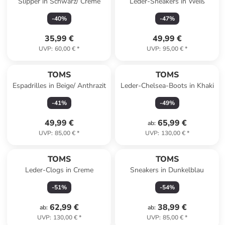
Slipper in Schwarz/ Creme
Leder-Sneakers in Weiß
-
40
%
-
47
%
35,99 €
49,99 €
UVP
:
60,00 €
*
UVP
:
95,00 €
*
TOMS
TOMS
Espadrilles in Beige/ Anthrazit
Leder-Chelsea-Boots in Khaki
-
41
%
-
49
%
49,99 €
65,99 €
ab
:
UVP
:
85,00 €
*
UVP
:
130,00 €
*
TOMS
TOMS
Leder-Clogs in Creme
Sneakers in Dunkelblau
-
51
%
-
54
%
62,99 €
38,99 €
ab
:
ab
:
UVP
:
130,00 €
*
UVP
:
85,00 €
*