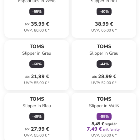
Espadrilles in Weiß
Slipper in Rot
-
55
%
-
40
%
35,99 €
38,99 €
ab
:
UVP
:
80,00 €
*
UVP
:
65,00 €
*
TOMS
TOMS
Slipper in Grau
Slipper in Grau
-
60
%
-
44
%
21,99 €
28,99 €
ab
:
ab
:
UVP
:
55,00 €
*
UVP
:
52,00 €
*
family
rabatt
TOMS
TOMS
Slipper in Blau
Slipper in Weiß
-
49
%
-
85
%
8,49 €
regulär
27,99 €
7,49 €
ab
:
mit family
UVP
:
55,00 €
*
UVP
:
50,00 €
*