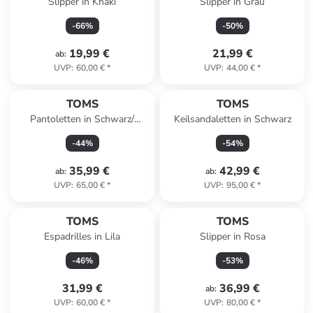
Slipper in Khaki
Slipper in Grau
-
66
%
-
50
%
19,99 €
21,99 €
ab
:
UVP
:
60,00 €
*
UVP
:
44,00 €
*
TOMS
TOMS
Pantoletten in Schwarz/
Keilsandaletten in Schwarz
Creme
-
44
%
-
54
%
35,99 €
42,99 €
ab
:
ab
:
UVP
:
65,00 €
*
UVP
:
95,00 €
*
TOMS
TOMS
Espadrilles in Lila
Slipper in Rosa
-
46
%
-
53
%
31,99 €
36,99 €
ab
:
UVP
:
60,00 €
*
UVP
:
80,00 €
*