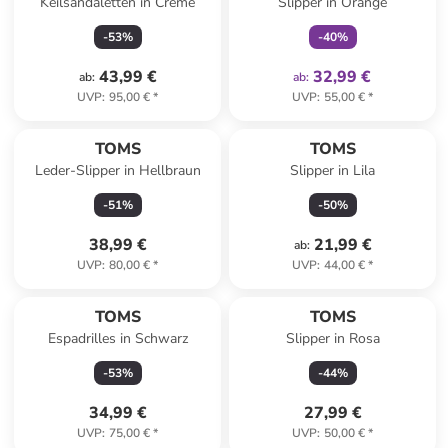
Keilsandaletten in Creme
Slipper in Orange
-
53
%
-
40
%
43,99 €
32,99 €
ab
:
ab
:
UVP
:
95,00 €
*
UVP
:
55,00 €
*
TOMS
TOMS
Leder-Slipper in Hellbraun
Slipper in Lila
-
51
%
-
50
%
38,99 €
21,99 €
ab
:
UVP
:
80,00 €
*
UVP
:
44,00 €
*
TOMS
TOMS
Espadrilles in Schwarz
Slipper in Rosa
-
53
%
-
44
%
34,99 €
27,99 €
UVP
:
75,00 €
*
UVP
:
50,00 €
*