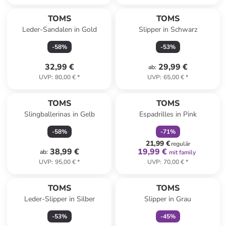
TOMS
TOMS
Leder-Sandalen in Gold
Slipper in Schwarz
-
58
%
-
53
%
32,99 €
29,99 €
ab
:
UVP
:
80,00 €
*
UVP
:
65,00 €
*
family
rabatt
TOMS
TOMS
Slingballerinas in Gelb
Espadrilles in Pink
-
58
%
-
71
%
21,99 €
regulär
38,99 €
19,99 €
ab
:
mit family
UVP
:
95,00 €
*
UVP
:
70,00 €
*
family
exklusiv
TOMS
TOMS
Leder-Slipper in Silber
Slipper in Grau
-
53
%
-
45
%