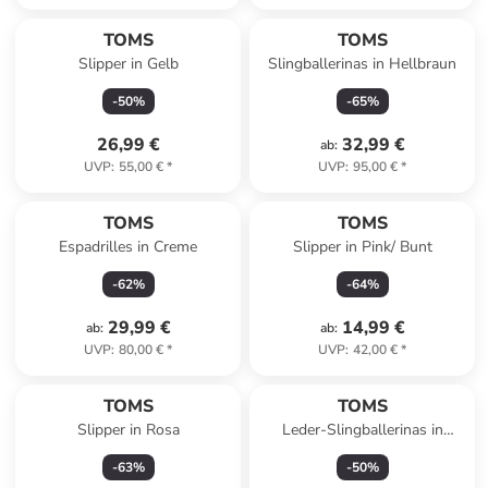
TOMS
TOMS
Slipper in Gelb
Slingballerinas in Hellbraun
-
50
%
-
65
%
26,99 €
32,99 €
ab
:
UVP
:
55,00 €
*
UVP
:
95,00 €
*
TOMS
TOMS
Espadrilles in Creme
Slipper in Pink/ Bunt
-
62
%
-
64
%
29,99 €
14,99 €
ab
:
ab
:
UVP
:
80,00 €
*
UVP
:
42,00 €
*
TOMS
TOMS
Slipper in Rosa
Leder-Slingballerinas in
Schwarz
-
63
%
-
50
%