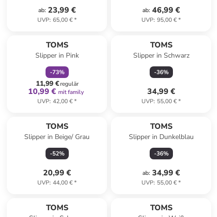
23,99 €
46,99 €
ab
:
ab
:
UVP
:
65,00 €
*
UVP
:
95,00 €
*
family
rabatt
TOMS
TOMS
Slipper in Pink
Slipper in Schwarz
-
73
%
-
36
%
11,99 €
regulär
10,99 €
34,99 €
mit family
UVP
:
42,00 €
*
UVP
:
55,00 €
*
TOMS
TOMS
Slipper in Beige/ Grau
Slipper in Dunkelblau
-
52
%
-
36
%
20,99 €
34,99 €
ab
:
UVP
:
44,00 €
*
UVP
:
55,00 €
*
family
rabatt
TOMS
TOMS