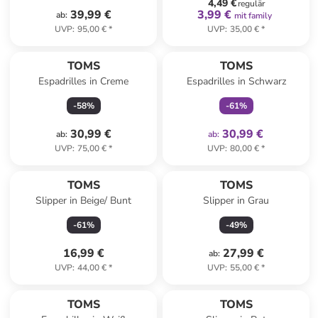
4,49 €
regulär
39,99 €
3,99 €
ab
:
mit family
UVP
:
95,00 €
*
UVP
:
35,00 €
*
family
exklusiv
TOMS
TOMS
Espadrilles in Creme
Espadrilles in Schwarz
-
58
%
-
61
%
30,99 €
30,99 €
ab
:
ab
:
UVP
:
75,00 €
*
UVP
:
80,00 €
*
TOMS
TOMS
Slipper in Beige/ Bunt
Slipper in Grau
-
61
%
-
49
%
16,99 €
27,99 €
ab
:
UVP
:
44,00 €
*
UVP
:
55,00 €
*
TOMS
TOMS