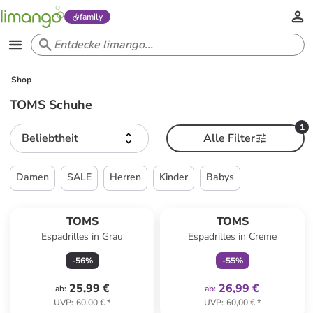
family
Shop
TOMS Schuhe
1
Beliebtheit
Alle Filter
Damen
SALE
Herren
Kinder
Babys
family
exklusiv
TOMS
TOMS
Espadrilles in Grau
Espadrilles in Creme
-
56
%
-
55
%
25,99 €
26,99 €
ab
:
ab
:
UVP
:
60,00 €
*
UVP
:
60,00 €
*