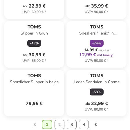
22,99 €
35,99 €
ab
:
ab
:
UVP
:
60,00 €
*
UVP
:
90,00 €
*
family
rabatt
TOMS
TOMS
Slipper in Grün
Sneakers "Fenix" in
Dunkelblau
-
43
%
-
74
%
14,99 €
regulär
30,99 €
12,99 €
ab
:
mit family
UVP
:
55,00 €
*
UVP
:
50,00 €
*
TOMS
TOMS
Sportlicher Slipper in beige
Leder-Sandalen in Creme
-
58
%
79,95 €
32,99 €
ab
:
UVP
:
80,00 €
*
1
2
3
4