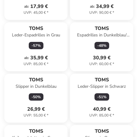
17,99 €
34,99 €
ab
:
ab
:
UVP
:
45,00 €
*
UVP
:
90,00 €
*
TOMS
TOMS
Leder-Espadrilles in Grau
Espadrilles in Dunkelblau/
Creme
-
57
%
-
48
%
35,99 €
30,99 €
ab
:
UVP
:
85,00 €
*
UVP
:
60,00 €
*
TOMS
TOMS
Slipper in Dunkelblau
Leder-Slipper in Schwarz
-
50
%
-
51
%
26,99 €
40,99 €
UVP
:
55,00 €
*
UVP
:
85,00 €
*
family
exklusiv
TOMS
TOMS