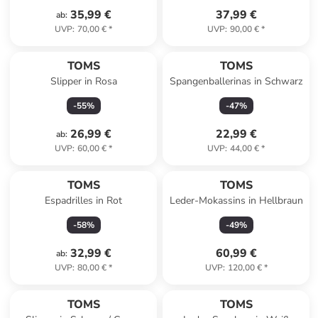
35,99 €
37,99 €
ab
:
UVP
:
70,00 €
*
UVP
:
90,00 €
*
TOMS
TOMS
Slipper in Rosa
Spangenballerinas in Schwarz
-
55
%
-
47
%
26,99 €
22,99 €
ab
:
UVP
:
60,00 €
*
UVP
:
44,00 €
*
TOMS
TOMS
Espadrilles in Rot
Leder-Mokassins in Hellbraun
-
58
%
-
49
%
32,99 €
60,99 €
ab
:
UVP
:
80,00 €
*
UVP
:
120,00 €
*
TOMS
TOMS