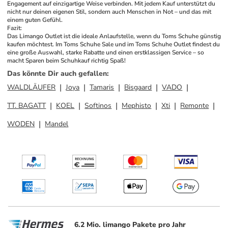
Engagement auf einzigartige Weise verbinden. Mit jedem Kauf unterstützt du 
nicht nur deinen eigenen Stil, sondern auch Menschen in Not – und das mit 
einem guten Gefühl.
Fazit:
Das Limango Outlet ist die ideale Anlaufstelle, wenn du Toms Schuhe günstig 
kaufen möchtest. Im Toms Schuhe Sale und im Toms Schuhe Outlet findest du 
eine große Auswahl, starke Rabatte und einen erstklassigen Service – so 
macht Sparen beim Schuhkauf richtig Spaß!
Das könnte Dir auch gefallen
:
WALDLÄUFER
Joya
Tamaris
Bisgaard
VADO
TT. BAGATT
KOEL
Softinos
Mephisto
Xti
Remonte
WODEN
Mandel
6.2 Mio. limango Pakete pro Jahr