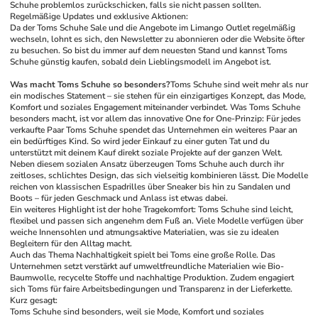
Schuhe problemlos zurückschicken, falls sie nicht passen sollten.
Regelmäßige Updates und exklusive Aktionen:
Da der Toms Schuhe Sale und die Angebote im Limango Outlet regelmäßig 
wechseln, lohnt es sich, den Newsletter zu abonnieren oder die Website öfter 
zu besuchen. So bist du immer auf dem neuesten Stand und kannst Toms 
Schuhe günstig kaufen, sobald dein Lieblingsmodell im Angebot ist.
Was macht Toms Schuhe so besonders?
Toms Schuhe sind weit mehr als nur 
ein modisches Statement – sie stehen für ein einzigartiges Konzept, das Mode, 
Komfort und soziales Engagement miteinander verbindet. Was Toms Schuhe 
besonders macht, ist vor allem das innovative One for One-Prinzip: Für jedes 
verkaufte Paar Toms Schuhe spendet das Unternehmen ein weiteres Paar an 
ein bedürftiges Kind. So wird jeder Einkauf zu einer guten Tat und du 
unterstützt mit deinem Kauf direkt soziale Projekte auf der ganzen Welt.
Neben diesem sozialen Ansatz überzeugen Toms Schuhe auch durch ihr 
zeitloses, schlichtes Design, das sich vielseitig kombinieren lässt. Die Modelle 
reichen von klassischen Espadrilles über Sneaker bis hin zu Sandalen und 
Boots – für jeden Geschmack und Anlass ist etwas dabei.
Ein weiteres Highlight ist der hohe Tragekomfort: Toms Schuhe sind leicht, 
flexibel und passen sich angenehm dem Fuß an. Viele Modelle verfügen über 
weiche Innensohlen und atmungsaktive Materialien, was sie zu idealen 
Begleitern für den Alltag macht.
Auch das Thema Nachhaltigkeit spielt bei Toms eine große Rolle. Das 
Unternehmen setzt verstärkt auf umweltfreundliche Materialien wie Bio-
Baumwolle, recycelte Stoffe und nachhaltige Produktion. Zudem engagiert 
sich Toms für faire Arbeitsbedingungen und Transparenz in der Lieferkette.
Kurz gesagt:
Toms Schuhe sind besonders, weil sie Mode, Komfort und soziales 