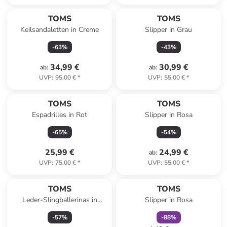
TOMS
TOMS
Keilsandaletten in Creme
Slipper in Grau
-
63
%
-
43
%
34,99 €
30,99 €
ab
:
ab
:
UVP
:
95,00 €
*
UVP
:
55,00 €
*
TOMS
TOMS
Espadrilles in Rot
Slipper in Rosa
-
65
%
-
54
%
25,99 €
24,99 €
ab
:
UVP
:
75,00 €
*
UVP
:
55,00 €
*
family
rabatt
TOMS
TOMS
Leder-Slingballerinas in
Slipper in Rosa
Creme
-
57
%
-
88
%