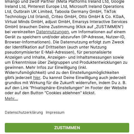
Kundenservice
Shop
Aktionen
Travel
limango.nl
limango.pl
* Streichpreise entsprechen der unverbindlichen Preisempfehlung des