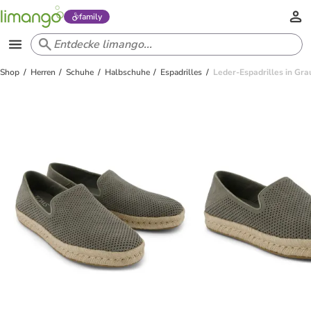
family
Shop
Herren
Schuhe
Halbschuhe
Espadrilles
Leder-Espadrilles in Gra