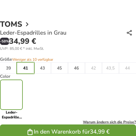
TOMS
Leder-Espadrilles in Grau
34,99 €
-
58
%
UVP
:
85,00 €
*
inkl. MwSt.
Größe
Weniger als 10 verfügbar
39
41
43
45
46
42
43,5
44
Color
Leder-
Espadrilles
in Grau
Warum ändern sich die Preise?
In den Warenkorb für
34,99 €