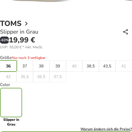
TOMS
Slipper in Grau
19,99 €
-
63
%
UVP
:
55,00 €
*
inkl. MwSt.
Größe
Nur noch 3 verfügbar
36
37
38
39
40
38,5
43,5
41
42
35,5
36,5
37,5
Color
Slipper in
Grau
Warum ändern sich die Preise?