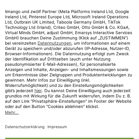
Rechtliches
Kundenservice
Shop
Aktionen
Travel
limango.nl
limango.pl