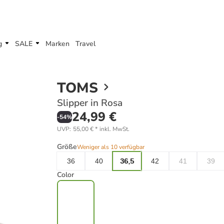
g
SALE
Marken
Travel
TOMS
Slipper in Rosa
24,99 €
-
54
%
UVP
:
55,00 €
*
inkl. MwSt.
Größe
Weniger als 10 verfügbar
36
40
36,5
42
41
39
Color