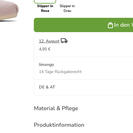
Slipper in
Slipper in
Rosa
Grau
In den
12. August
4,95 €
limango
14 Tage Rückgaberecht
DE & AT
Material & Pflege
Produktinformation