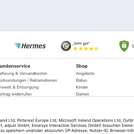
S
undenservice
Shop
ieferung & Versandkosten
Angebote
ücksendungen / Reklamationen
Babys
mwelt & Entsorgung
Kinder
ertrag widerrufen
Damen
esetzliche Gewährleistung und Reparatur
Herren
Wohnen
Trachten
Marken