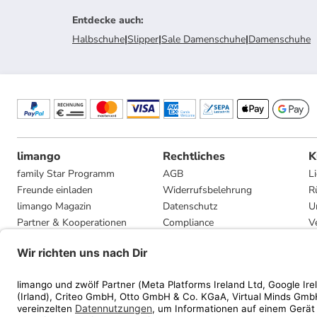
Entdecke auch
:
Halbschuhe
|
Slipper
|
Sale Damenschuhe
|
Damenschuhe
limango
Rechtliches
K
family Star Programm
AGB
L
Freunde einladen
Widerrufsbelehrung
R
limango Magazin
Datenschutz
U
Partner & Kooperationen
Compliance
V
Jobs
Impressum
G
Presse
Privatsphäre-Einstellungen
Mediadaten
Geschenkgutscheinbedingungen