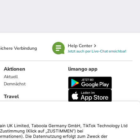
Help Center
ichere Verbindung
Jetzt auch per Live-Chat erreichbar!
Aktionen
limango app
Aktuell
Demnächst
Travel
Reiseangebote