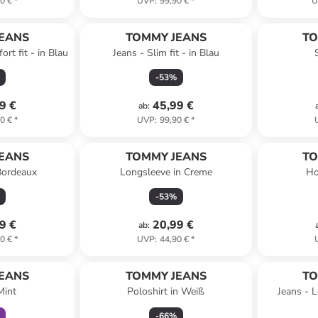
0 €
*
UVP
:
99,90 €
*
U
EANS
TOMMY JEANS
TO
ort fit - in Blau
Jeans - Slim fit - in Blau
-
53
%
9 €
45,99 €
ab
:
0 €
*
UVP
:
99,90 €
*
EANS
TOMMY JEANS
TO
 Bordeaux
Longsleeve in Creme
Ho
-
53
%
9 €
20,99 €
ab
:
0 €
*
UVP
:
44,90 €
*
abatt
EANS
TOMMY JEANS
TO
Mint
Poloshirt in Weiß
Jeans - L
-
66
%