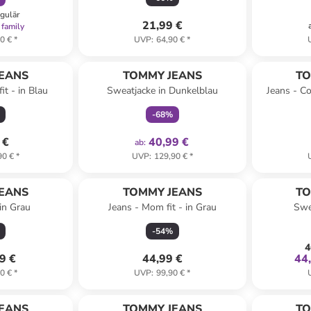
egulär
21,99 €
 family
0 €
*
UVP
:
64,90 €
*
family
exklusiv
EANS
TOMMY JEANS
TO
it - in Blau
Sweatjacke in Dunkelblau
Jeans - Co
-
68
%
 €
40,99 €
ab
:
90 €
*
UVP
:
129,90 €
*
EANS
TOMMY JEANS
TO
in Grau
Jeans - Mom fit - in Grau
Swe
-
54
%
4
9 €
44,99 €
44
0 €
*
UVP
:
99,90 €
*
family
rabatt
EANS
TOMMY JEANS
TO