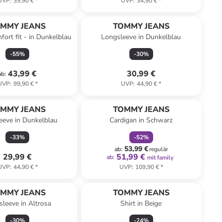
UVP
:
39,90 €
*
UVP
:
34,90 €
*
MMY JEANS
TOMMY JEANS
fort fit - in Dunkelblau
Longsleeve in Dunkelblau
-
55
%
-
30
%
43,99 €
30,99 €
ab
:
UVP
:
99,90 €
*
UVP
:
44,90 €
*
family
rabatt
MMY JEANS
TOMMY JEANS
eeve in Dunkelblau
Cardigan in Schwarz
-
33
%
-
52
%
53,99 €
ab
:
regulär
29,99 €
51,99 €
ab
:
mit family
UVP
:
44,90 €
*
UVP
:
109,90 €
*
MMY JEANS
TOMMY JEANS
leeve in Altrosa
Shirt in Beige
-
30
%
-
24
%