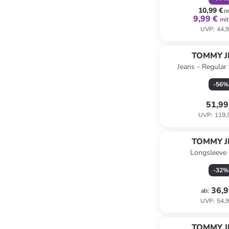
10,99 €
r
9,99 €
mit
UVP
:
44,9
TOMMY J
Jeans - Regular f
-
56
%
51,99
UVP
:
119,
TOMMY J
Longsleeve 
-
32
%
36,9
ab
:
UVP
:
54,9
TOMMY J