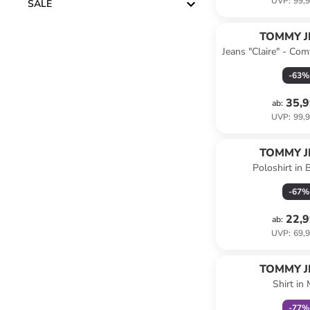
UVP
:
99,9
SALE
TOMMY J
Jeans "Claire" - Comf
-
63
%
35,9
ab
:
UVP
:
99,9
TOMMY J
Poloshirt in
-
67
%
22,9
ab
:
UVP
:
69,9
family
r
TOMMY J
Shirt in 
-
77
%