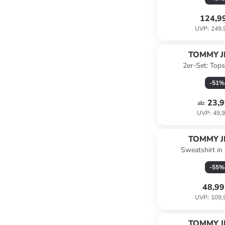
124,9
UVP
:
249,
TOMMY J
2er-Set: Top
-
51
%
23,9
ab
:
UVP
:
49,9
TOMMY J
Sweatshirt in 
-
55
%
48,99
UVP
:
109,
TOMMY J