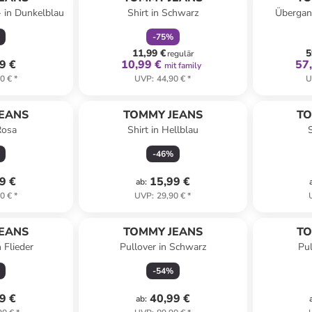
 - in Dunkelblau
Shirt in Schwarz
Übergan
-
75
%
11,99 €
5
regulär
9 €
10,99 €
57
mit family
0 €
*
UVP
:
44,90 €
*
U
EANS
TOMMY JEANS
TO
Rosa
Shirt in Hellblau
-
46
%
9 €
15,99 €
ab
:
0 €
*
UVP
:
29,90 €
*
EANS
TOMMY JEANS
TO
 Flieder
Pullover in Schwarz
Pul
-
54
%
9 €
40,99 €
ab
: