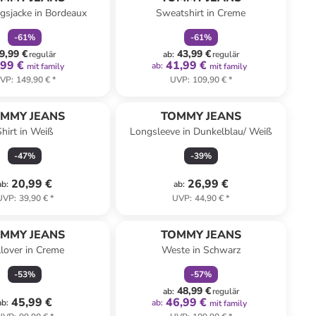
gsjacke in Bordeaux
Sweatshirt in Creme
-
61
%
-
61
%
9,99 €
43,99 €
regulär
ab
:
regulär
,99 €
41,99 €
ab
:
mit family
mit family
VP
:
149,90 €
*
UVP
:
109,90 €
*
MMY JEANS
TOMMY JEANS
Shirt in Weiß
Longsleeve in Dunkelblau/ Weiß
-
47
%
-
39
%
20,99 €
26,99 €
ab
:
ab
:
UVP
:
39,90 €
*
UVP
:
44,90 €
*
family
rabatt
MMY JEANS
TOMMY JEANS
lover in Creme
Weste in Schwarz
-
53
%
-
57
%
48,99 €
ab
:
regulär
45,99 €
46,99 €
ab
:
ab
:
mit family