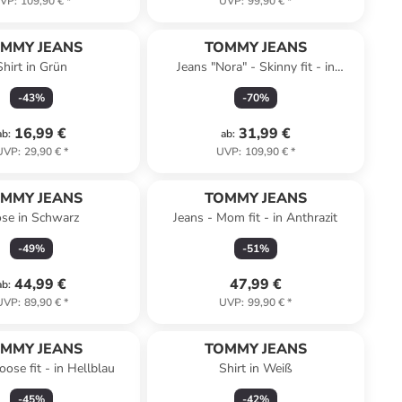
VP
:
109,90 €
*
UVP
:
99,90 €
*
MMY JEANS
TOMMY JEANS
Shirt in Grün
Jeans "Nora" - Skinny fit - in
Dunkelblau
-
43
%
-
70
%
16,99 €
31,99 €
ab
:
ab
:
UVP
:
29,90 €
*
UVP
:
109,90 €
*
MMY JEANS
TOMMY JEANS
se in Schwarz
Jeans - Mom fit - in Anthrazit
-
49
%
-
51
%
44,99 €
47,99 €
ab
:
UVP
:
89,90 €
*
UVP
:
99,90 €
*
MMY JEANS
TOMMY JEANS
oose fit - in Hellblau
Shirt in Weiß
-
45
%
-
42
%