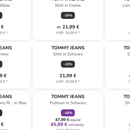
llblau
Shirt in Creme
Lon
-
36
%
 €
21,99 €
ab
:
0 €
*
UVP
:
34,90 €
*
EANS
TOMMY JEANS
TO
Creme
Shirt in Schwarz
S
-
26
%
9 €
21,99 €
0 €
*
UVP
:
29,90 €
*
family
rabatt
EANS
TOMMY JEANS
TO
ny fit - in Blau
Pullover in Schwarz
Shi
-
48
%
47,99 €
regulär
 €
45,99 €
mit family