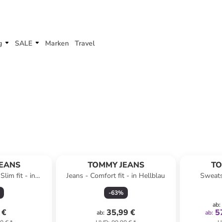
g
SALE
Marken
Travel
EANS
TOMMY JEANS
TO
Slim fit - in
Jeans - Comfort fit - in Hellblau
Sweats
lau
-
63
%
ab
:
 €
35,99 €
5
ab
:
ab
: