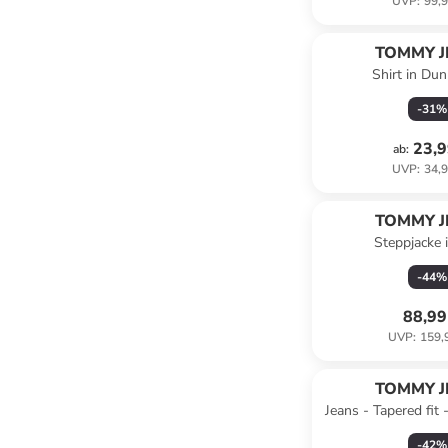
UVP
:
99,9
TOMMY J
Shirt in Du
-
31
%
23,9
ab
:
UVP
:
34,9
TOMMY J
Steppjacke 
-
44
%
88,99
UVP
:
159,
TOMMY J
Jeans - Tapered fit 
-
42
%