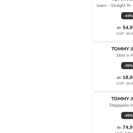
Jeans - Straight fit
-
44
%
54,9
ab
:
UVP
:
99,9
TOMMY J
Shirt in 
-
36
%
18,9
ab
:
UVP
:
29,9
TOMMY J
Steppjacke in
-
49
%
74,9
ab
: