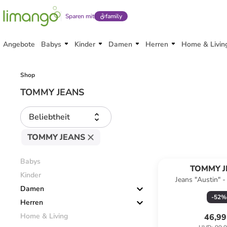
Sparen mit
family
Angebote
Babys
Kinder
Damen
Herren
Home & Livin
Shop
TOMMY JEANS
Beliebtheit
TOMMY JEANS
Babys
TOMMY J
Kinder
Jeans "Austin" - 
Damen
Dunkelb
-
52
%
Herren
Home & Living
46,99