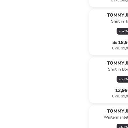
UVP
:
149,
TOMMY J
Shirt in 
-
52
%
18,9
ab
:
UVP
:
39,9
TOMMY J
Shirt in B
-
53
%
13,99
UVP
:
29,9
TOMMY J
Wintermantel
-
49
%