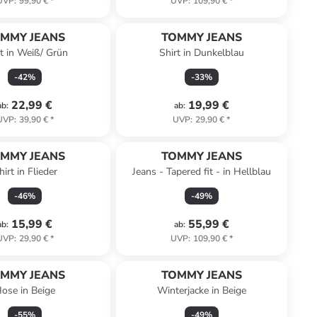
UVP
:
99,90 €
*
UVP
:
109,90 €
*
MMY JEANS
TOMMY JEANS
rt in Weiß/ Grün
Shirt in Dunkelblau
-
42
%
-
33
%
22,99 €
19,99 €
ab
:
ab
:
UVP
:
39,90 €
*
UVP
:
29,90 €
*
MMY JEANS
TOMMY JEANS
hirt in Flieder
Jeans - Tapered fit - in Hellblau
-
46
%
-
49
%
15,99 €
55,99 €
ab
:
ab
:
UVP
:
29,90 €
*
UVP
:
109,90 €
*
MMY JEANS
TOMMY JEANS
ose in Beige
Winterjacke in Beige
-
55
%
-
49
%