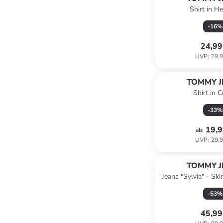
Shirt in He
-
16
%
24,99
UVP
:
29,9
TOMMY J
Shirt in 
-
33
%
19,9
ab
:
UVP
:
29,9
TOMMY J
Jeans "Sylvia" - Skin
-
53
%
45,99