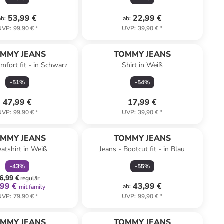
53,99 €
22,99 €
ab
:
ab
:
UVP
:
99,90 €
*
UVP
:
39,90 €
*
MMY JEANS
TOMMY JEANS
mfort fit - in Schwarz
Shirt in Weiß
-
51
%
-
54
%
47,99 €
17,99 €
UVP
:
99,90 €
*
UVP
:
39,90 €
*
family
rabatt
MMY JEANS
TOMMY JEANS
atshirt in Weiß
Jeans - Bootcut fit - in Blau
-
43
%
-
55
%
6,99 €
regulär
,99 €
43,99 €
ab
:
mit family
UVP
:
79,90 €
*
UVP
:
99,90 €
*
family
rabatt
family
rabatt
MMY JEANS
TOMMY JEANS