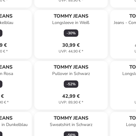
0 €
*
UVP
:
89,90 €
*
EANS
TOMMY JEANS
TO
nkelblau
Longsleeve in Weiß
Jeans - Com
-
30
%
9 €
30,99 €
0 €
*
UVP
:
44,90 €
*
EANS
TOMMY JEANS
TO
in Rosa
Pullover in Schwarz
Longsl
-
52
%
 €
42,99 €
90 €
*
UVP
:
89,90 €
*
EANS
TOMMY JEANS
TO
- in Dunkelblau
Sweatshirt in Schwarz
Longs
-
56
%