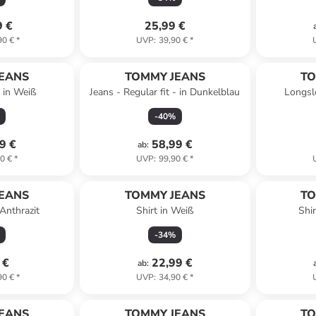
9 €
25,99 €
90 €
*
UVP
:
39,90 €
*
EANS
TOMMY JEANS
TO
s in Weiß
Jeans - Regular fit - in Dunkelblau
Longsl
-
40
%
9 €
58,99 €
ab
:
0 €
*
UVP
:
99,90 €
*
EANS
TOMMY JEANS
TO
Anthrazit
Shirt in Weiß
Shi
-
34
%
 €
22,99 €
ab
:
90 €
*
UVP
:
34,90 €
*
EANS
TOMMY JEANS
TO