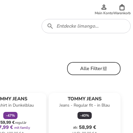
Mein Konto
Warenkorb
Alle Filter
family
rabatt
MMY JEANS
TOMMY JEANS
hirt in Dunkelblau
Jeans - Regular fit - in Blau
-
47
%
-
40
%
59,99 €
regulär
7,99 €
58,99 €
ab
:
mit family