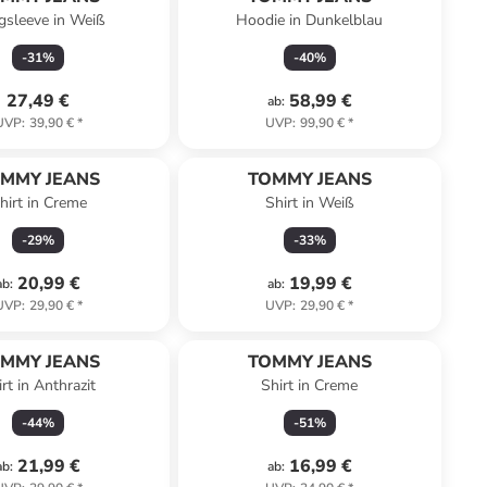
gsleeve in Weiß
Hoodie in Dunkelblau
-
31
%
-
40
%
27,49 €
58,99 €
ab
:
UVP
:
39,90 €
*
UVP
:
99,90 €
*
MMY JEANS
TOMMY JEANS
hirt in Creme
Shirt in Weiß
-
29
%
-
33
%
20,99 €
19,99 €
ab
:
ab
:
UVP
:
29,90 €
*
UVP
:
29,90 €
*
MMY JEANS
TOMMY JEANS
rt in Anthrazit
Shirt in Creme
-
44
%
-
51
%
21,99 €
16,99 €
ab
:
ab
: