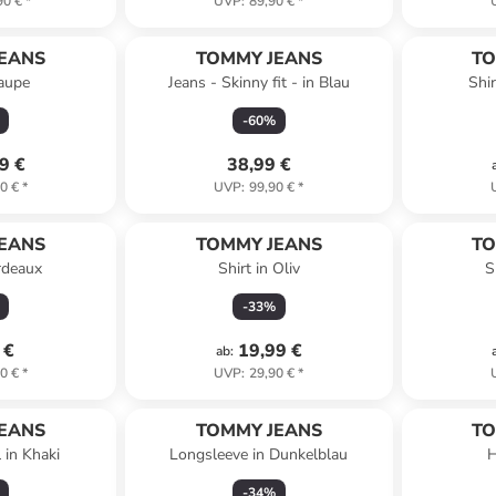
90 €
*
UVP
:
89,90 €
*
EANS
TOMMY JEANS
TO
Taupe
Jeans - Skinny fit - in Blau
Shi
-
60
%
9 €
38,99 €
0 €
*
UVP
:
99,90 €
*
EANS
TOMMY JEANS
TO
ordeaux
Shirt in Oliv
S
-
33
%
 €
19,99 €
ab
:
0 €
*
UVP
:
29,90 €
*
EANS
TOMMY JEANS
TO
 in Khaki
Longsleeve in Dunkelblau
H
-
34
%