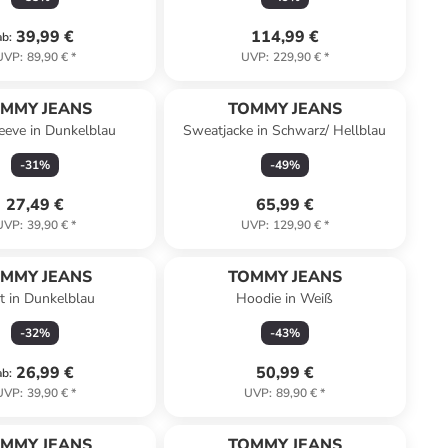
39,99 €
114,99 €
ab
:
UVP
:
89,90 €
*
UVP
:
229,90 €
*
MMY JEANS
TOMMY JEANS
eeve in Dunkelblau
Sweatjacke in Schwarz/ Hellblau
-
31
%
-
49
%
27,49 €
65,99 €
UVP
:
39,90 €
*
UVP
:
129,90 €
*
MMY JEANS
TOMMY JEANS
rt in Dunkelblau
Hoodie in Weiß
-
32
%
-
43
%
26,99 €
50,99 €
ab
:
UVP
:
39,90 €
*
UVP
:
89,90 €
*
MMY JEANS
TOMMY JEANS